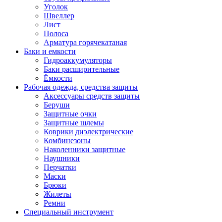
Уголок
Швеллер
Лист
Полоса
Арматура горячекатаная
Баки и емкости
Гидроаккумуляторы
Баки расширительные
Ёмкости
Рабочая одежда, средства защиты
Аксессуары средств защиты
Беруши
Защитные очки
Защитные шлемы
Коврики диэлектрические
Комбинезоны
Наколенники защитные
Наушники
Перчатки
Маски
Брюки
Жилеты
Ремни
Специальный инструмент