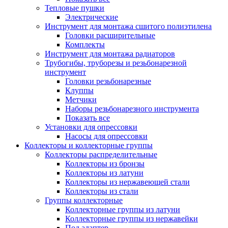
Тепловые пушки
Электрические
Инструмент для монтажа сшитого полиэтилена
Головки расширительные
Комплекты
Инструмент для монтажа радиаторов
Трубогибы, труборезы и резьбонарезной
инструмент
Головки резьбонарезные
Клуппы
Метчики
Наборы резьбонарезного инструмента
Показать все
Установки для опрессовки
Насосы для опрессовки
Коллекторы и коллекторные группы
Коллекторы распределительные
Коллекторы из бронзы
Коллекторы из латуни
Коллекторы из нержавеющей стали
Коллекторы из стали
Группы коллекторные
Коллекторные группы из латуни
Коллекторные группы из нержавейки
Под адаптер