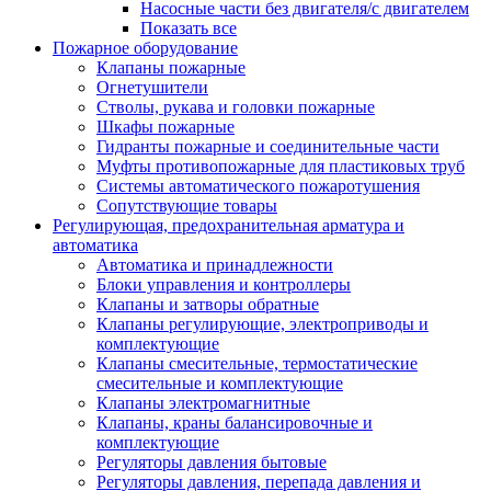
Насосные части без двигателя/с двигателем
Показать все
Пожарное оборудование
Клапаны пожарные
Огнетушители
Стволы, рукава и головки пожарные
Шкафы пожарные
Гидранты пожарные и соединительные части
Муфты противопожарные для пластиковых труб
Системы автоматического пожаротушения
Сопутствующие товары
Регулирующая, предохранительная арматура и
автоматика
Автоматика и принадлежности
Блоки управления и контроллеры
Клапаны и затворы обратные
Клапаны регулирующие, электроприводы и
комплектующие
Клапаны смесительные, термостатические
смесительные и комплектующие
Клапаны электромагнитные
Клапаны, краны балансировочные и
комплектующие
Регуляторы давления бытовые
Регуляторы давления, перепада давления и