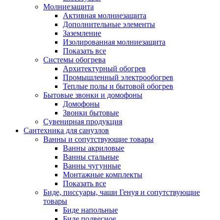
Молниезащита
Активная молниезащита
Дополнительные элементы
Заземление
Изолированная молниезащита
Показать все
Системы обогрева
Архитектурный обогрев
Промышленный электрообогрев
Теплые полы и бытовой обогрев
Бытовые звонки и домофоны
Домофоны
Звонки бытовые
Сувенирная продукция
Сантехника для санузлов
Ванны и сопутствующие товары
Ванны акриловые
Ванны стальные
Ванны чугунные
Монтажные комплекты
Показать все
Биде, писсуары, чаши Генуя и сопутствующие
товары
Биде напольные
Биде подвесное