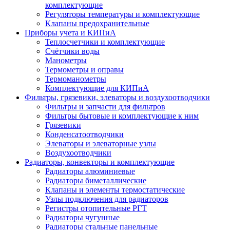
комплектующие
Регуляторы температуры и комплектующие
Клапаны предохранительные
Приборы учета и КИПиА
Теплосчетчики и комплектующие
Счётчики воды
Манометры
Термометры и оправы
Термоманометры
Комплектующие для КИПиА
Фильтры, грязевики, элеваторы и воздухоотводчики
Фильтры и запчасти для фильтров
Фильтры бытовые и комплектующие к ним
Грязевики
Конденсатоотводчики
Элеваторы и элеваторные узлы
Воздухоотводчики
Радиаторы, конвекторы и комплектующие
Радиаторы алюминиевые
Радиаторы биметаллические
Клапаны и элементы термостатические
Узлы подключения для радиаторов
Регистры отопительные РГТ
Радиаторы чугунные
Радиаторы стальные панельные