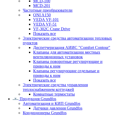
MCD-100
MCD-201
Частотные преобразователи
ONI A150
VEDA VF-101
VEDA VF-51
VF-302C Crane Drive
Показать все
Электрические средства автоматизации тепловых
пунктов
Диспетчеризация АИИС "Comfort Contour"
Клапаны для автоматизации местных
вентиляционных установок
Клапаны поворотные регулирующие и
приводы к ним
Клапаны регулирующие седельные и
приводы к ним
Показать все
Электрические средства управления
теплоснабжением коттеджей
Комнатные термостаты
Продукция Grundfos
Автоматизация и КИП Grundfos
Датчики давления Grundfos
Кондиционеры Grundfos