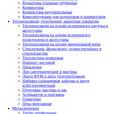
Радиаторы стальные трубчатые
Конвекторы
Конвекторы внутрипольные
Комплектующие для радиаторов и конвекторов
Теплоизоляция, уплотнения, защитные покрытия
Теплоизоляция на основе вспененного каучука и
аксессуары
Теплоизоляция на основе вспененного
полиэтилена и аксессуары
Теплоизоляция на основе минеральной ваты
Стеклоткань, фольгоизол, гидростеклоизол и
стеклопластик
Техпластина резиновая
Паронит листовой
Прокладки
Лен сантехнический и мастика
Лента ФУМ и нить уплотнительная
Набивка сальниковая, каболка и шнур
асбестоцементный
Грунтовка, мастика и лак
Асбокартон и пергамин
Герметики
Пена монтажная
Металлопрокат
Трубы профильные