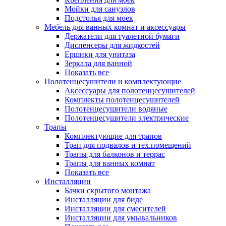
Мойки для санузлов
Подстолья для моек
Мебель для ванных комнат и аксессуары
Держатели для туалетной бумаги
Диспенсеры для жидкостей
Ершики для унитаза
Зеркала для ванной
Показать все
Полотенцесушители и комплектующие
Аксессуары для полотенцесушителей
Комплекты полотенцесушителей
Полотенцесушители водяные
Полотенцесушители электрические
Трапы
Комплектующие для трапов
Трап для подвалов и тех.помещений
Трапы для балконов и террас
Трапы для ванных комнат
Показать все
Инсталляции
Бачки скрытого монтажа
Инсталляции для биде
Инсталляции для смесителей
Инсталляции для умывальников