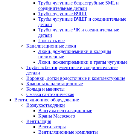
Трубы чугунные безраструбные SML и
соединительные детали
Трубы чугунные ВЧШГ
Трубы чугунные ВЧШГ и соединительные
детали
Трубы чугунные ЧК и соединительные
детали
Показать все
Канализационные люки
Люки, дождеприемники и колодцы
полимерные
Люки, дождеприемники и трапы чугунные
Трубы асбестоцементные и соединительные
детали
Воронки, лотки водосточные и комплектующие
Клапаны канализационные
Кольца и манжеты
Смазка сантехническая
Вентиляционное оборудование
Воздухоотводчики
Вантузы вентиляционные
Краны Маевского
Вентиляция
Вентиляторы
Вентиляционные комплекты