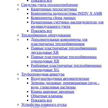
Показать все
Средства учета теплопотребления
Квартирные теплосчетчики
Компоненты радиосистемы INDIV X AMR
Компоненты сбора данных
Радиаторные счетчики–распределители для
индивидуального учета
Показать все
Теплообменное оборудование
Дополнительные компоненты для
пластинчатых теплообменников
Паяные пластинчатые теплообменники
двухходовые XB
Паяные пластинчатые теплообменники
одноходовые ХВ
Разборные пластинчатые теплообменники
одноходовые ХG
Трубопроводная арматура
Воздухоотводчики автоматические
Затворы дисковые, перемещаемая среда –
вода, гликолевые растворы
Краны шаровые запорные
Обратные клапаны
Показать все
Устройства плавного пуска