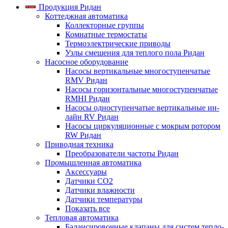
Продукция Ридан
Коттеджная автоматика
Коллекторные группы
Комнатные термостаты
Термоэлектрические приводы
Узлы смешения для теплого пола Ридан
Насосное оборудование
Насосы вертикальные многоступенчатые
RMV Ридан
Насосы горизонтальные многоступенчатые
RMHI Ридан
Насосы одноступенчатые вертикальные ин-
лайн RV Ридан
Насосы циркуляционные с мокрым ротором
RW Ридан
Приводная техника
Преобразователи частоты Ридан
Промышленная автоматика
Аксессуары
Датчики CO2
Датчики влажности
Датчики температуры
Показать все
Тепловая автоматика
Балансировочные клапаны для систем тепло-