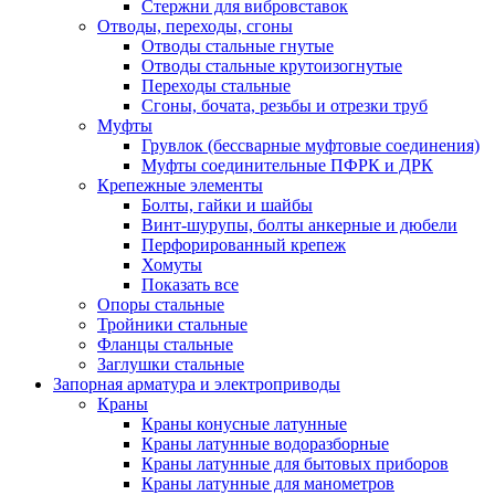
Стержни для вибровставок
Отводы, переходы, сгоны
Отводы стальные гнутые
Отводы стальные крутоизогнутые
Переходы стальные
Сгоны, бочата, резьбы и отрезки труб
Муфты
Грувлок (бессварные муфтовые соединения)
Муфты соединительные ПФРК и ДРК
Крепежные элементы
Болты, гайки и шайбы
Винт-шурупы, болты анкерные и дюбели
Перфорированный крепеж
Хомуты
Показать все
Опоры стальные
Тройники стальные
Фланцы стальные
Заглушки стальные
Запорная арматура и электроприводы
Краны
Краны конусные латунные
Краны латунные водоразборные
Краны латунные для бытовых приборов
Краны латунные для манометров