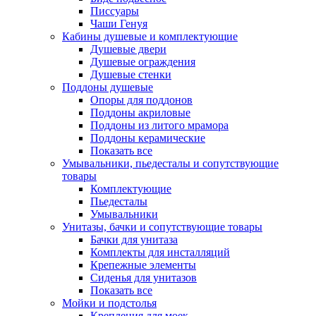
Писсуары
Чаши Генуя
Кабины душевые и комплектующие
Душевые двери
Душевые ограждения
Душевые стенки
Поддоны душевые
Опоры для поддонов
Поддоны акриловые
Поддоны из литого мрамора
Поддоны керамические
Показать все
Умывальники, пьедесталы и сопутствующие
товары
Комплектующие
Пьедесталы
Умывальники
Унитазы, бачки и сопутствующие товары
Бачки для унитаза
Комплекты для инсталляций
Крепежные элементы
Сиденья для унитазов
Показать все
Мойки и подстолья
Крепления для моек