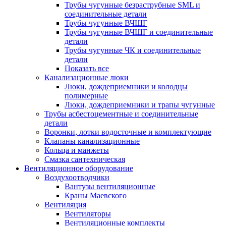
Трубы чугунные безраструбные SML и
соединительные детали
Трубы чугунные ВЧШГ
Трубы чугунные ВЧШГ и соединительные
детали
Трубы чугунные ЧК и соединительные
детали
Показать все
Канализационные люки
Люки, дождеприемники и колодцы
полимерные
Люки, дождеприемники и трапы чугунные
Трубы асбестоцементные и соединительные
детали
Воронки, лотки водосточные и комплектующие
Клапаны канализационные
Кольца и манжеты
Смазка сантехническая
Вентиляционное оборудование
Воздухоотводчики
Вантузы вентиляционные
Краны Маевского
Вентиляция
Вентиляторы
Вентиляционные комплекты