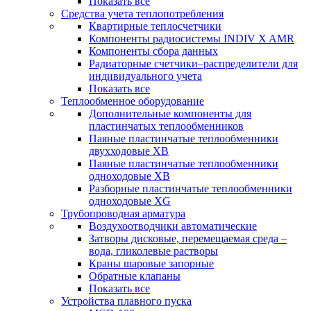
Показать все
Средства учета теплопотребления
Квартирные теплосчетчики
Компоненты радиосистемы INDIV X AMR
Компоненты сбора данных
Радиаторные счетчики–распределители для
индивидуального учета
Показать все
Теплообменное оборудование
Дополнительные компоненты для
пластинчатых теплообменников
Паяные пластинчатые теплообменники
двухходовые XB
Паяные пластинчатые теплообменники
одноходовые ХВ
Разборные пластинчатые теплообменники
одноходовые ХG
Трубопроводная арматура
Воздухоотводчики автоматические
Затворы дисковые, перемещаемая среда –
вода, гликолевые растворы
Краны шаровые запорные
Обратные клапаны
Показать все
Устройства плавного пуска