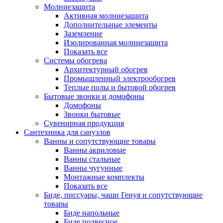
Молниезащита
Активная молниезащита
Дополнительные элементы
Заземление
Изолированная молниезащита
Показать все
Системы обогрева
Архитектурный обогрев
Промышленный электрообогрев
Теплые полы и бытовой обогрев
Бытовые звонки и домофоны
Домофоны
Звонки бытовые
Сувенирная продукция
Сантехника для санузлов
Ванны и сопутствующие товары
Ванны акриловые
Ванны стальные
Ванны чугунные
Монтажные комплекты
Показать все
Биде, писсуары, чаши Генуя и сопутствующие
товары
Биде напольные
Биде подвесное