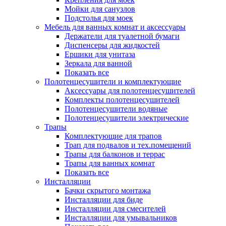
Мойки для санузлов
Подстолья для моек
Мебель для ванных комнат и аксессуары
Держатели для туалетной бумаги
Диспенсеры для жидкостей
Ершики для унитаза
Зеркала для ванной
Показать все
Полотенцесушители и комплектующие
Аксессуары для полотенцесушителей
Комплекты полотенцесушителей
Полотенцесушители водяные
Полотенцесушители электрические
Трапы
Комплектующие для трапов
Трап для подвалов и тех.помещений
Трапы для балконов и террас
Трапы для ванных комнат
Показать все
Инсталляции
Бачки скрытого монтажа
Инсталляции для биде
Инсталляции для смесителей
Инсталляции для умывальников