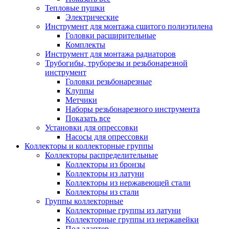
Тепловые пушки
Электрические
Инструмент для монтажа сшитого полиэтилена
Головки расширительные
Комплекты
Инструмент для монтажа радиаторов
Трубогибы, труборезы и резьбонарезной
инструмент
Головки резьбонарезные
Клуппы
Метчики
Наборы резьбонарезного инструмента
Показать все
Установки для опрессовки
Насосы для опрессовки
Коллекторы и коллекторные группы
Коллекторы распределительные
Коллекторы из бронзы
Коллекторы из латуни
Коллекторы из нержавеющей стали
Коллекторы из стали
Группы коллекторные
Коллекторные группы из латуни
Коллекторные группы из нержавейки
Под адаптер