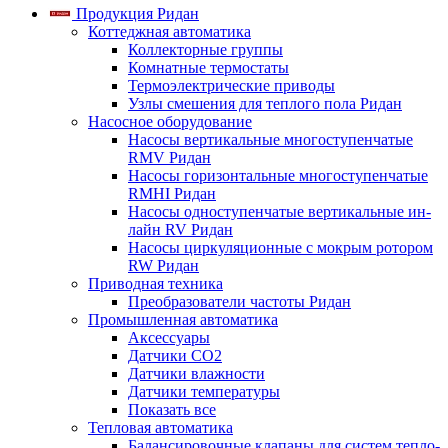
Продукция Ридан
Коттеджная автоматика
Коллекторные группы
Комнатные термостаты
Термоэлектрические приводы
Узлы смешения для теплого пола Ридан
Насосное оборудование
Насосы вертикальные многоступенчатые
RMV Ридан
Насосы горизонтальные многоступенчатые
RMHI Ридан
Насосы одноступенчатые вертикальные ин-
лайн RV Ридан
Насосы циркуляционные с мокрым ротором
RW Ридан
Приводная техника
Преобразователи частоты Ридан
Промышленная автоматика
Аксессуары
Датчики CO2
Датчики влажности
Датчики температуры
Показать все
Тепловая автоматика
Балансировочные клапаны для систем тепло-