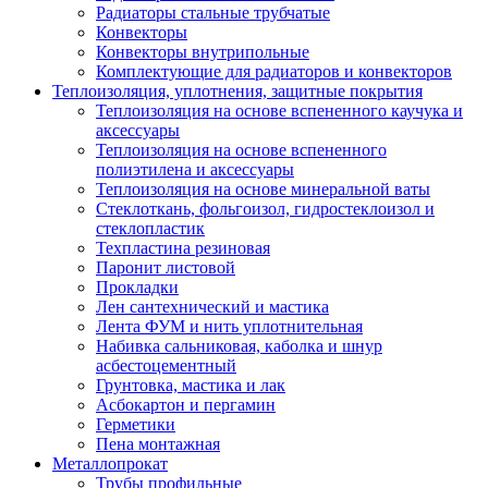
Радиаторы стальные трубчатые
Конвекторы
Конвекторы внутрипольные
Комплектующие для радиаторов и конвекторов
Теплоизоляция, уплотнения, защитные покрытия
Теплоизоляция на основе вспененного каучука и
аксессуары
Теплоизоляция на основе вспененного
полиэтилена и аксессуары
Теплоизоляция на основе минеральной ваты
Стеклоткань, фольгоизол, гидростеклоизол и
стеклопластик
Техпластина резиновая
Паронит листовой
Прокладки
Лен сантехнический и мастика
Лента ФУМ и нить уплотнительная
Набивка сальниковая, каболка и шнур
асбестоцементный
Грунтовка, мастика и лак
Асбокартон и пергамин
Герметики
Пена монтажная
Металлопрокат
Трубы профильные