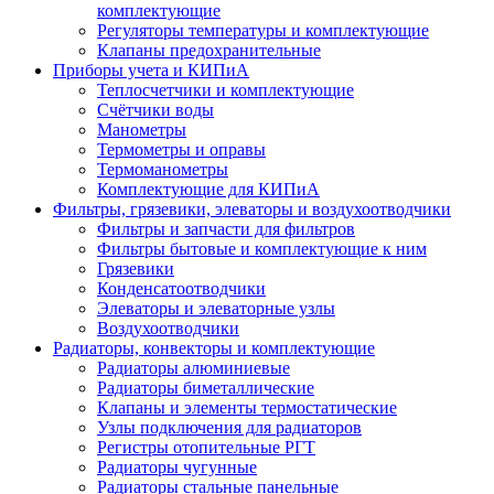
комплектующие
Регуляторы температуры и комплектующие
Клапаны предохранительные
Приборы учета и КИПиА
Теплосчетчики и комплектующие
Счётчики воды
Манометры
Термометры и оправы
Термоманометры
Комплектующие для КИПиА
Фильтры, грязевики, элеваторы и воздухоотводчики
Фильтры и запчасти для фильтров
Фильтры бытовые и комплектующие к ним
Грязевики
Конденсатоотводчики
Элеваторы и элеваторные узлы
Воздухоотводчики
Радиаторы, конвекторы и комплектующие
Радиаторы алюминиевые
Радиаторы биметаллические
Клапаны и элементы термостатические
Узлы подключения для радиаторов
Регистры отопительные РГТ
Радиаторы чугунные
Радиаторы стальные панельные