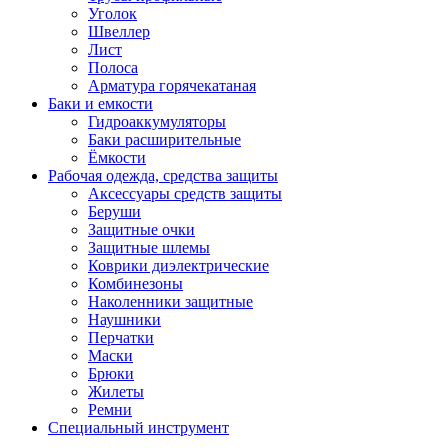
Уголок
Швеллер
Лист
Полоса
Арматура горячекатаная
Баки и емкости
Гидроаккумуляторы
Баки расширительные
Ёмкости
Рабочая одежда, средства защиты
Аксессуары средств защиты
Беруши
Защитные очки
Защитные шлемы
Коврики диэлектрические
Комбинезоны
Наколенники защитные
Наушники
Перчатки
Маски
Брюки
Жилеты
Ремни
Специальный инструмент