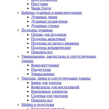
Писсуары
Чаши Генуя
Кабины душевые и комплектующие
Душевые двери
Душевые ограждения
Душевые стенки
Поддоны душевые
Опоры для поддонов
Поддоны акриловые
Поддоны из литого мрамора
Поддоны керамические
Показать все
Умывальники, пьедесталы и сопутствующие
товары
Комплектующие
Пьедесталы
Умывальники
Унитазы, бачки и сопутствующие товары
Бачки для унитаза
Комплекты для инсталляций
Крепежные элементы
Сиденья для унитазов
Показать все
Мойки и подстолья
Крепления для моек