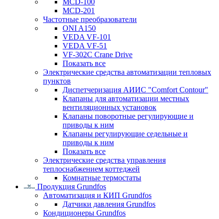
MCD-100
MCD-201
Частотные преобразователи
ONI A150
VEDA VF-101
VEDA VF-51
VF-302C Crane Drive
Показать все
Электрические средства автоматизации тепловых
пунктов
Диспетчеризация АИИС "Comfort Contour"
Клапаны для автоматизации местных
вентиляционных установок
Клапаны поворотные регулирующие и
приводы к ним
Клапаны регулирующие седельные и
приводы к ним
Показать все
Электрические средства управления
теплоснабжением коттеджей
Комнатные термостаты
Продукция Grundfos
Автоматизация и КИП Grundfos
Датчики давления Grundfos
Кондиционеры Grundfos