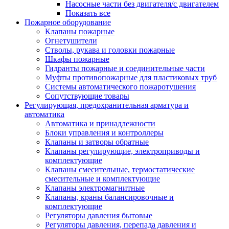
Насосные части без двигателя/с двигателем
Показать все
Пожарное оборудование
Клапаны пожарные
Огнетушители
Стволы, рукава и головки пожарные
Шкафы пожарные
Гидранты пожарные и соединительные части
Муфты противопожарные для пластиковых труб
Системы автоматического пожаротушения
Сопутствующие товары
Регулирующая, предохранительная арматура и
автоматика
Автоматика и принадлежности
Блоки управления и контроллеры
Клапаны и затворы обратные
Клапаны регулирующие, электроприводы и
комплектующие
Клапаны смесительные, термостатические
смесительные и комплектующие
Клапаны электромагнитные
Клапаны, краны балансировочные и
комплектующие
Регуляторы давления бытовые
Регуляторы давления, перепада давления и