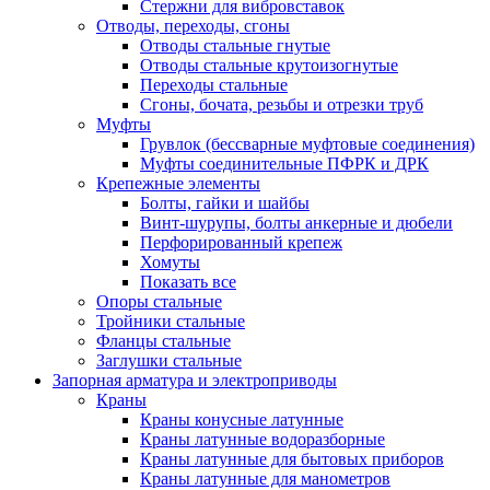
Стержни для вибровставок
Отводы, переходы, сгоны
Отводы стальные гнутые
Отводы стальные крутоизогнутые
Переходы стальные
Сгоны, бочата, резьбы и отрезки труб
Муфты
Грувлок (бессварные муфтовые соединения)
Муфты соединительные ПФРК и ДРК
Крепежные элементы
Болты, гайки и шайбы
Винт-шурупы, болты анкерные и дюбели
Перфорированный крепеж
Хомуты
Показать все
Опоры стальные
Тройники стальные
Фланцы стальные
Заглушки стальные
Запорная арматура и электроприводы
Краны
Краны конусные латунные
Краны латунные водоразборные
Краны латунные для бытовых приборов
Краны латунные для манометров