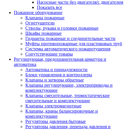
Насосные части без двигателя/с двигателем
Показать все
Пожарное оборудование
Клапаны пожарные
Огнетушители
Стволы, рукава и головки пожарные
Шкафы пожарные
Гидранты пожарные и соединительные части
Муфты противопожарные для пластиковых труб
Системы автоматического пожаротушения
Сопутствующие товары
Регулирующая, предохранительная арматура и
автоматика
Автоматика и принадлежности
Блоки управления и контроллеры
Клапаны и затворы обратные
Клапаны регулирующие, электроприводы и
комплектующие
Клапаны смесительные, термостатические
смесительные и комплектующие
Клапаны электромагнитные
Клапаны, краны балансировочные и
комплектующие
Регуляторы давления бытовые
Регуляторы давления, перепада давления и