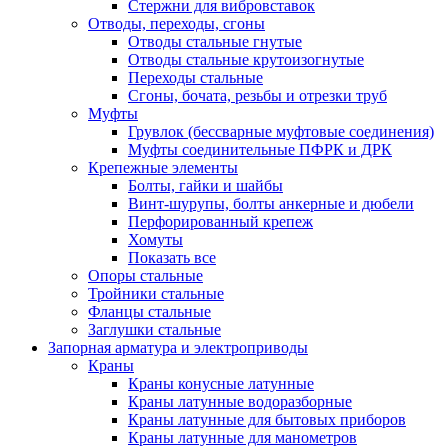
Стержни для вибровставок
Отводы, переходы, сгоны
Отводы стальные гнутые
Отводы стальные крутоизогнутые
Переходы стальные
Сгоны, бочата, резьбы и отрезки труб
Муфты
Грувлок (бессварные муфтовые соединения)
Муфты соединительные ПФРК и ДРК
Крепежные элементы
Болты, гайки и шайбы
Винт-шурупы, болты анкерные и дюбели
Перфорированный крепеж
Хомуты
Показать все
Опоры стальные
Тройники стальные
Фланцы стальные
Заглушки стальные
Запорная арматура и электроприводы
Краны
Краны конусные латунные
Краны латунные водоразборные
Краны латунные для бытовых приборов
Краны латунные для манометров