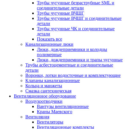
Трубы чугунные безраструбные SML и
соединительные детали
Трубы чугунные ВЧШГ
Трубы чугунные ВЧШГ и соединительные
детали
Трубы чугунные ЧК и соединительные
детали
Показать все
Канализационные люки
Люки, дождеприемники и колодцы
полимерные
Люки, дождеприемники и трапы чугунные
Трубы асбестоцементные и соединительные
детали
Воронки, лотки водосточные и комплектующие
Клапаны канализационные
Кольца и манжеты
Смазка сантехническая
Вентиляционное оборудование
Воздухоотводчики
Вантузы вентиляционные
Краны Маевского
Вентиляция
Вентиляторы
Вентиляционные комплекты