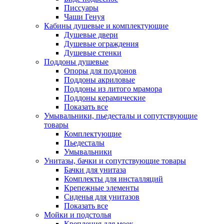
Писсуары
Чаши Генуя
Кабины душевые и комплектующие
Душевые двери
Душевые ограждения
Душевые стенки
Поддоны душевые
Опоры для поддонов
Поддоны акриловые
Поддоны из литого мрамора
Поддоны керамические
Показать все
Умывальники, пьедесталы и сопутствующие
товары
Комплектующие
Пьедесталы
Умывальники
Унитазы, бачки и сопутствующие товары
Бачки для унитаза
Комплекты для инсталляций
Крепежные элементы
Сиденья для унитазов
Показать все
Мойки и подстолья
Крепления для моек