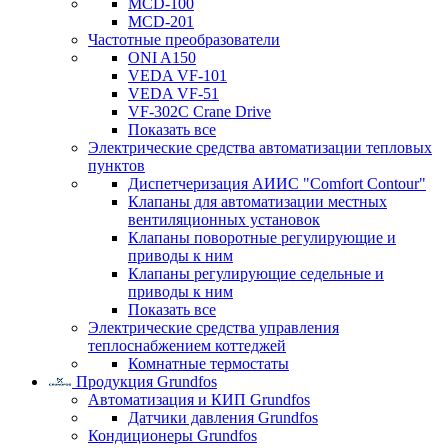
MCD-100
MCD-201
Частотные преобразователи
ONI A150
VEDA VF-101
VEDA VF-51
VF-302C Crane Drive
Показать все
Электрические средства автоматизации тепловых
пунктов
Диспетчеризация АИИС "Comfort Contour"
Клапаны для автоматизации местных
вентиляционных установок
Клапаны поворотные регулирующие и
приводы к ним
Клапаны регулирующие седельные и
приводы к ним
Показать все
Электрические средства управления
теплоснабжением коттеджей
Комнатные термостаты
Продукция Grundfos
Автоматизация и КИП Grundfos
Датчики давления Grundfos
Кондиционеры Grundfos