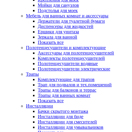
Мойки для санузлов
Подстолья для моек
Мебель для ванных комнат и аксессуары
Держатели для туалетной бумаги
Диспенсеры для жидкостей
Ершики для унитаза
Зеркала для ванной
Показать все
Полотенцесушители и комплектующие
Аксессуары для полотенцесушителей
Комплекты полотенцесушителей
Полотенцесушители водяные
Полотенцесушители электрические
Трапы
Комплектующие для трапов
Трап для подвалов и тех.помещений
Трапы для балконов и террас
Трапы для ванных комнат
Показать все
Инсталляции
Бачки скрытого монтажа
Инсталляции для биде
Инсталляции для смесителей
Инсталляции для умывальников