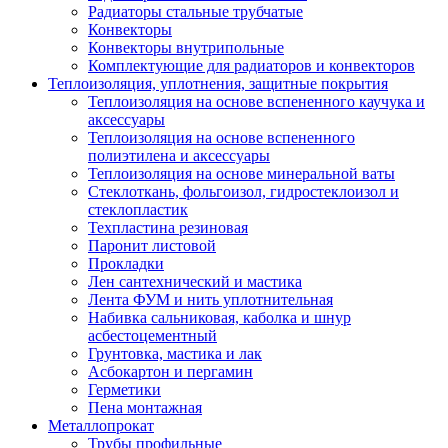
Радиаторы стальные трубчатые
Конвекторы
Конвекторы внутрипольные
Комплектующие для радиаторов и конвекторов
Теплоизоляция, уплотнения, защитные покрытия
Теплоизоляция на основе вспененного каучука и
аксессуары
Теплоизоляция на основе вспененного
полиэтилена и аксессуары
Теплоизоляция на основе минеральной ваты
Стеклоткань, фольгоизол, гидростеклоизол и
стеклопластик
Техпластина резиновая
Паронит листовой
Прокладки
Лен сантехнический и мастика
Лента ФУМ и нить уплотнительная
Набивка сальниковая, каболка и шнур
асбестоцементный
Грунтовка, мастика и лак
Асбокартон и пергамин
Герметики
Пена монтажная
Металлопрокат
Трубы профильные