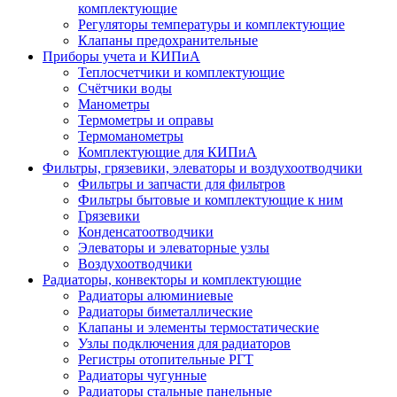
комплектующие
Регуляторы температуры и комплектующие
Клапаны предохранительные
Приборы учета и КИПиА
Теплосчетчики и комплектующие
Счётчики воды
Манометры
Термометры и оправы
Термоманометры
Комплектующие для КИПиА
Фильтры, грязевики, элеваторы и воздухоотводчики
Фильтры и запчасти для фильтров
Фильтры бытовые и комплектующие к ним
Грязевики
Конденсатоотводчики
Элеваторы и элеваторные узлы
Воздухоотводчики
Радиаторы, конвекторы и комплектующие
Радиаторы алюминиевые
Радиаторы биметаллические
Клапаны и элементы термостатические
Узлы подключения для радиаторов
Регистры отопительные РГТ
Радиаторы чугунные
Радиаторы стальные панельные