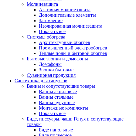
Молниезащита
Активная молниезащита
Дополнительные элементы
Заземление
Изолированная молниезащита
Показать все
Системы обогрева
Архитектурный обогрев
Промышленный электрообогрев
Теплые полы и бытовой обогрев
Бытовые звонки и домофоны
Домофоны
Звонки бытовые
Сувенирная продукция
Сантехника для санузлов
Ванны и сопутствующие товары
Ванны акриловые
Ванны стальные
Ванны чугунные
Монтажные комплекты
Показать все
Биде, писсуары, чаши Генуя и сопутствующие
товары
Биде напольные
Биде подвесное