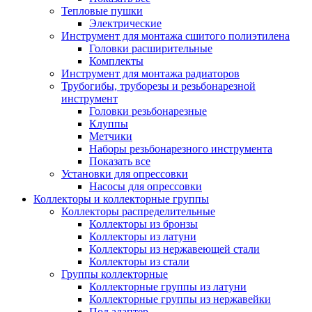
Тепловые пушки
Электрические
Инструмент для монтажа сшитого полиэтилена
Головки расширительные
Комплекты
Инструмент для монтажа радиаторов
Трубогибы, труборезы и резьбонарезной
инструмент
Головки резьбонарезные
Клуппы
Метчики
Наборы резьбонарезного инструмента
Показать все
Установки для опрессовки
Насосы для опрессовки
Коллекторы и коллекторные группы
Коллекторы распределительные
Коллекторы из бронзы
Коллекторы из латуни
Коллекторы из нержавеющей стали
Коллекторы из стали
Группы коллекторные
Коллекторные группы из латуни
Коллекторные группы из нержавейки
Под адаптер