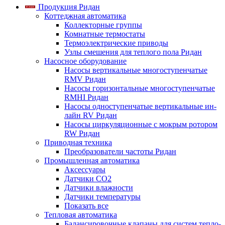
Продукция Ридан
Коттеджная автоматика
Коллекторные группы
Комнатные термостаты
Термоэлектрические приводы
Узлы смешения для теплого пола Ридан
Насосное оборудование
Насосы вертикальные многоступенчатые
RMV Ридан
Насосы горизонтальные многоступенчатые
RMHI Ридан
Насосы одноступенчатые вертикальные ин-
лайн RV Ридан
Насосы циркуляционные с мокрым ротором
RW Ридан
Приводная техника
Преобразователи частоты Ридан
Промышленная автоматика
Аксессуары
Датчики CO2
Датчики влажности
Датчики температуры
Показать все
Тепловая автоматика
Балансировочные клапаны для систем тепло-