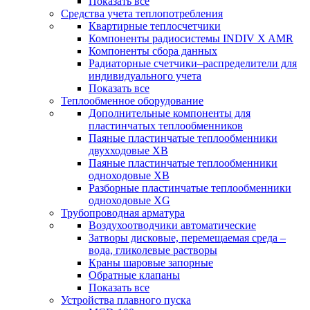
Показать все
Средства учета теплопотребления
Квартирные теплосчетчики
Компоненты радиосистемы INDIV X AMR
Компоненты сбора данных
Радиаторные счетчики–распределители для
индивидуального учета
Показать все
Теплообменное оборудование
Дополнительные компоненты для
пластинчатых теплообменников
Паяные пластинчатые теплообменники
двухходовые XB
Паяные пластинчатые теплообменники
одноходовые ХВ
Разборные пластинчатые теплообменники
одноходовые ХG
Трубопроводная арматура
Воздухоотводчики автоматические
Затворы дисковые, перемещаемая среда –
вода, гликолевые растворы
Краны шаровые запорные
Обратные клапаны
Показать все
Устройства плавного пуска