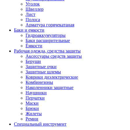
Уголок
Швеллер
Лист
Полоса
Арматура горячекатаная
Баки и емкости
Гидроаккумуляторы
Баки расширительные
Ёмкости
Рабочая одежда, средства защиты
Аксессуары средств защиты
Беруши
Защитные очки
Защитные шлемы
Коврики диэлектрические
Комбинезоны
Наколенники защитные
Наушники
Перчатки
Маски
Брюки
Жилеты
Ремни
Специальный инструмент