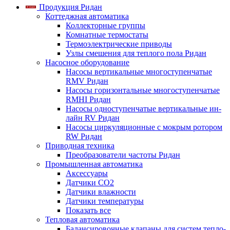
Продукция Ридан
Коттеджная автоматика
Коллекторные группы
Комнатные термостаты
Термоэлектрические приводы
Узлы смешения для теплого пола Ридан
Насосное оборудование
Насосы вертикальные многоступенчатые
RMV Ридан
Насосы горизонтальные многоступенчатые
RMHI Ридан
Насосы одноступенчатые вертикальные ин-
лайн RV Ридан
Насосы циркуляционные с мокрым ротором
RW Ридан
Приводная техника
Преобразователи частоты Ридан
Промышленная автоматика
Аксессуары
Датчики CO2
Датчики влажности
Датчики температуры
Показать все
Тепловая автоматика
Балансировочные клапаны для систем тепло-