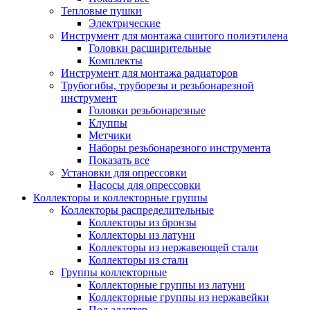
Тепловые пушки
Электрические
Инструмент для монтажа сшитого полиэтилена
Головки расширительные
Комплекты
Инструмент для монтажа радиаторов
Трубогибы, труборезы и резьбонарезной
инструмент
Головки резьбонарезные
Клуппы
Метчики
Наборы резьбонарезного инструмента
Показать все
Установки для опрессовки
Насосы для опрессовки
Коллекторы и коллекторные группы
Коллекторы распределительные
Коллекторы из бронзы
Коллекторы из латуни
Коллекторы из нержавеющей стали
Коллекторы из стали
Группы коллекторные
Коллекторные группы из латуни
Коллекторные группы из нержавейки
Под адаптер