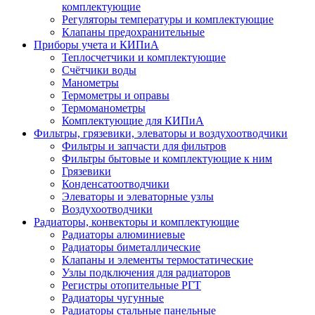
комплектующие
Регуляторы температуры и комплектующие
Клапаны предохранительные
Приборы учета и КИПиА
Теплосчетчики и комплектующие
Счётчики воды
Манометры
Термометры и оправы
Термоманометры
Комплектующие для КИПиА
Фильтры, грязевики, элеваторы и воздухоотводчики
Фильтры и запчасти для фильтров
Фильтры бытовые и комплектующие к ним
Грязевики
Конденсатоотводчики
Элеваторы и элеваторные узлы
Воздухоотводчики
Радиаторы, конвекторы и комплектующие
Радиаторы алюминиевые
Радиаторы биметаллические
Клапаны и элементы термостатические
Узлы подключения для радиаторов
Регистры отопительные РГТ
Радиаторы чугунные
Радиаторы стальные панельные