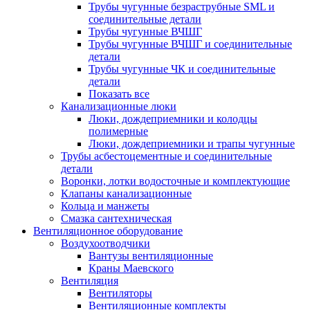
Трубы чугунные безраструбные SML и
соединительные детали
Трубы чугунные ВЧШГ
Трубы чугунные ВЧШГ и соединительные
детали
Трубы чугунные ЧК и соединительные
детали
Показать все
Канализационные люки
Люки, дождеприемники и колодцы
полимерные
Люки, дождеприемники и трапы чугунные
Трубы асбестоцементные и соединительные
детали
Воронки, лотки водосточные и комплектующие
Клапаны канализационные
Кольца и манжеты
Смазка сантехническая
Вентиляционное оборудование
Воздухоотводчики
Вантузы вентиляционные
Краны Маевского
Вентиляция
Вентиляторы
Вентиляционные комплекты