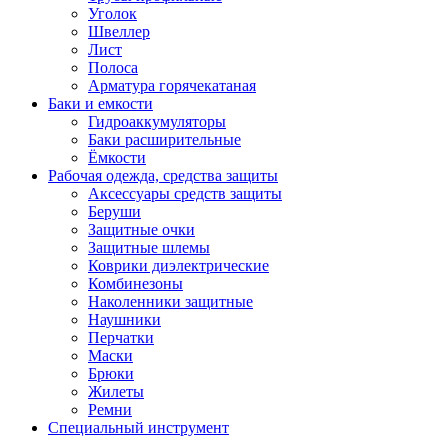
Уголок
Швеллер
Лист
Полоса
Арматура горячекатаная
Баки и емкости
Гидроаккумуляторы
Баки расширительные
Ёмкости
Рабочая одежда, средства защиты
Аксессуары средств защиты
Беруши
Защитные очки
Защитные шлемы
Коврики диэлектрические
Комбинезоны
Наколенники защитные
Наушники
Перчатки
Маски
Брюки
Жилеты
Ремни
Специальный инструмент