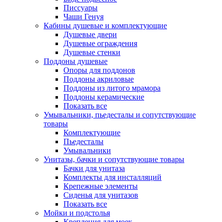
Писсуары
Чаши Генуя
Кабины душевые и комплектующие
Душевые двери
Душевые ограждения
Душевые стенки
Поддоны душевые
Опоры для поддонов
Поддоны акриловые
Поддоны из литого мрамора
Поддоны керамические
Показать все
Умывальники, пьедесталы и сопутствующие
товары
Комплектующие
Пьедесталы
Умывальники
Унитазы, бачки и сопутствующие товары
Бачки для унитаза
Комплекты для инсталляций
Крепежные элементы
Сиденья для унитазов
Показать все
Мойки и подстолья
Крепления для моек