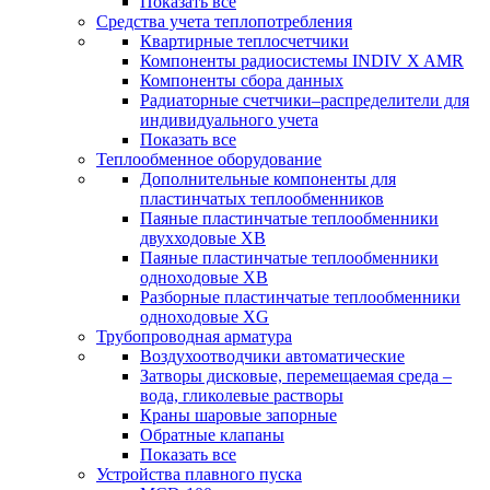
Показать все
Средства учета теплопотребления
Квартирные теплосчетчики
Компоненты радиосистемы INDIV X AMR
Компоненты сбора данных
Радиаторные счетчики–распределители для
индивидуального учета
Показать все
Теплообменное оборудование
Дополнительные компоненты для
пластинчатых теплообменников
Паяные пластинчатые теплообменники
двухходовые XB
Паяные пластинчатые теплообменники
одноходовые ХВ
Разборные пластинчатые теплообменники
одноходовые ХG
Трубопроводная арматура
Воздухоотводчики автоматические
Затворы дисковые, перемещаемая среда –
вода, гликолевые растворы
Краны шаровые запорные
Обратные клапаны
Показать все
Устройства плавного пуска