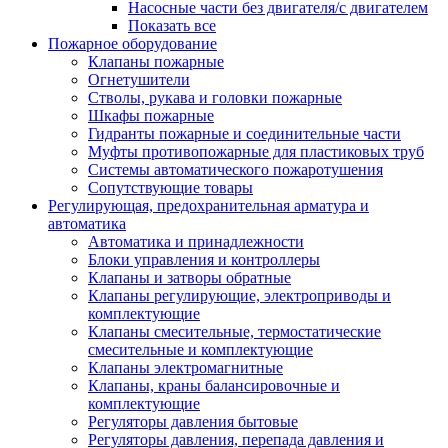
Насосные части без двигателя/с двигателем
Показать все
Пожарное оборудование
Клапаны пожарные
Огнетушители
Стволы, рукава и головки пожарные
Шкафы пожарные
Гидранты пожарные и соединительные части
Муфты противопожарные для пластиковых труб
Системы автоматического пожаротушения
Сопутствующие товары
Регулирующая, предохранительная арматура и
автоматика
Автоматика и принадлежности
Блоки управления и контроллеры
Клапаны и затворы обратные
Клапаны регулирующие, электроприводы и
комплектующие
Клапаны смесительные, термостатические
смесительные и комплектующие
Клапаны электромагнитные
Клапаны, краны балансировочные и
комплектующие
Регуляторы давления бытовые
Регуляторы давления, перепада давления и