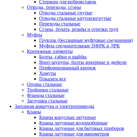
Стержни для вибровставок
Отводы, переходы, сгоны
Отводы стальные гнутые
Отводы стальные крутоизогнутые
Переходы стальные
Сгоны, бочата, резьбы и отрезки труб
Муфты
Грувлок (бессварные муфтовые соединения)
Муфты соединительные ПФРК и ДРК
Крепежные элементы
Болты, гайки и шайбы
Винт-шурупы, болты анкерные и дюбели
Перфорированный крепеж
Хомуты
Показать все
Опоры стальные
Тройники стальные
Фланцы стальные
Заглушки стальные
Запорная арматура и электроприводы
Краны
Краны конусные латунные
Краны латунные водоразборные
Краны латунные для бытовых приборов
Краны латунные для манометров