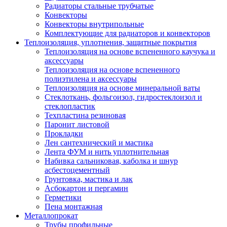
Радиаторы стальные трубчатые
Конвекторы
Конвекторы внутрипольные
Комплектующие для радиаторов и конвекторов
Теплоизоляция, уплотнения, защитные покрытия
Теплоизоляция на основе вспененного каучука и
аксессуары
Теплоизоляция на основе вспененного
полиэтилена и аксессуары
Теплоизоляция на основе минеральной ваты
Стеклоткань, фольгоизол, гидростеклоизол и
стеклопластик
Техпластина резиновая
Паронит листовой
Прокладки
Лен сантехнический и мастика
Лента ФУМ и нить уплотнительная
Набивка сальниковая, каболка и шнур
асбестоцементный
Грунтовка, мастика и лак
Асбокартон и пергамин
Герметики
Пена монтажная
Металлопрокат
Трубы профильные