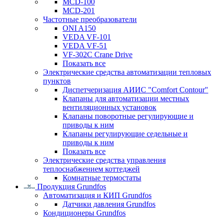
MCD-100
MCD-201
Частотные преобразователи
ONI A150
VEDA VF-101
VEDA VF-51
VF-302C Crane Drive
Показать все
Электрические средства автоматизации тепловых
пунктов
Диспетчеризация АИИС "Comfort Contour"
Клапаны для автоматизации местных
вентиляционных установок
Клапаны поворотные регулирующие и
приводы к ним
Клапаны регулирующие седельные и
приводы к ним
Показать все
Электрические средства управления
теплоснабжением коттеджей
Комнатные термостаты
Продукция Grundfos
Автоматизация и КИП Grundfos
Датчики давления Grundfos
Кондиционеры Grundfos