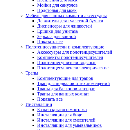
Мойки для санузлов
Подстолья для моек
Мебель для ванных комнат и аксессуары
Держатели для туалетной бумаги
Диспенсеры для жидкостей
Ершики для унитаза
Зеркала для ванной
Показать все
Полотенцесушители и комплектующие
Аксессуары для полотенцесушителей
Комплекты полотенцесушителей
Полотенцесушители водяные
Полотенцесушители электрические
Трапы
Комплектующие для трапов
Трап для подвалов и тех.помещений
Трапы для балконов и террас
Трапы для ванных комнат
Показать все
Инсталляции
Бачки скрытого монтажа
Инсталляции для биде
Инсталляции для смесителей
Инсталляции для умывальников