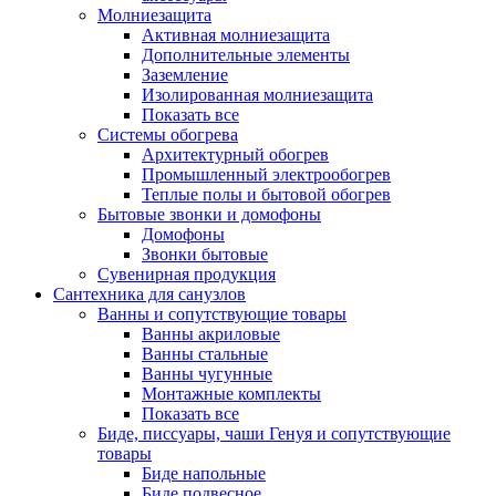
Молниезащита
Активная молниезащита
Дополнительные элементы
Заземление
Изолированная молниезащита
Показать все
Системы обогрева
Архитектурный обогрев
Промышленный электрообогрев
Теплые полы и бытовой обогрев
Бытовые звонки и домофоны
Домофоны
Звонки бытовые
Сувенирная продукция
Сантехника для санузлов
Ванны и сопутствующие товары
Ванны акриловые
Ванны стальные
Ванны чугунные
Монтажные комплекты
Показать все
Биде, писсуары, чаши Генуя и сопутствующие
товары
Биде напольные
Биде подвесное