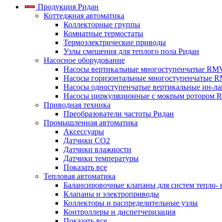
Продукция Ридан
Коттеджная автоматика
Коллекторные группы
Комнатные термостаты
Термоэлектрические приводы
Узлы смешения для теплого пола Ридан
Насосное оборудование
Насосы вертикальные многоступенчатые RM
Насосы горизонтальные многоступенчатые R
Насосы одноступенчатые вертикальные ин-л
Насосы циркуляционные с мокрым ротором 
Приводная техника
Преобразователи частоты Ридан
Промышленная автоматика
Аксессуары
Датчики CO2
Датчики влажности
Датчики температуры
Показать все
Тепловая автоматика
Балансировочные клапаны для систем тепло-
Клапаны и электроприводы
Коллекторы и распределительные узлы
Контроллеры и диспетчеризация
Показать все