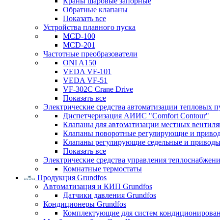
Краны шаровые запорные
Обратные клапаны
Показать все
Устройства плавного пуска
MCD-100
MCD-201
Частотные преобразователи
ONI A150
VEDA VF-101
VEDA VF-51
VF-302C Crane Drive
Показать все
Электрические средства автоматизации тепловых п
Диспетчеризация АИИС "Comfort Contour"
Клапаны для автоматизации местных вентил
Клапаны поворотные регулирующие и приво
Клапаны регулирующие седельные и приводы
Показать все
Электрические средства управления теплоснабжен
Комнатные термостаты
Продукция Grundfos
Автоматизация и КИП Grundfos
Датчики давления Grundfos
Кондиционеры Grundfos
Комплектующие для систем кондиционирова