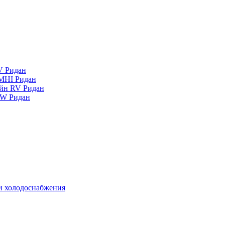
V Ридан
MHI Ридан
айн RV Ридан
RW Ридан
 и холодоснабжения