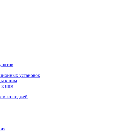
унктов
яционных установок
ды к ним
 к ним
ием коттеджей
ния