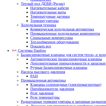
Теплый пол ДЕВИ (Ридан)
Нагревательные кабели
Нагревательные маты
Температурные датчики
Терморегуляторы
Холодильная техника
Коммерческая холодильная автоматика
Промышленные холодильные компоненты
Спиральные компрессоры
Теплообменное оборудование
Показать все
Системы Danfoss
Балансировочные клапаны для систем тепло- и хол
Автоматические балансировочные клапаны
Дополнительные принадлежности и запасные
Ручные балансировочные клапаны
Насосы высокого давления
PAH
Промышленная автоматика
Клапаны соленоидные (электромагнитные)
Преобразователи давления
Реле давления
Реле температуры
Радиаторные терморегуляторы и запорные радиато
Дроссели для отопительных приборов однотр