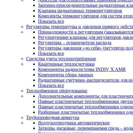
Запорно-присоединительные радиаторные кл
Клапаны радиаторных терморегуляторов
Комплекты терморегуляторов для систем ото
Показать все
Регуляторы температуры и давления прямого дейст
Принадлежности к регуляторам (заказываютс
Регулирующие клапаны для регуляторов давле
Регуляторы – ограничители расхода
Регуляторы давления «до себя» (регулятор по
Показать все
Средства учета теплопотребления
Квартирные теплосчетчики
Компоненты радиосистемы INDIV X AMR
Компоненты сбора данных
Радиаторные счетчики–распределители для и
Показать все
Теплообменное оборудование
Дополнительные компоненты для пластинчат
Паяные пластинчатые теплообменники двухх
Паяные пластинчатые теплообменники одно
Разборные пластинчатые теплообменники од
Трубопроводная арматура
Воздухоотводчики автоматические
Затворы дисковые, перемещаемая среда – вода