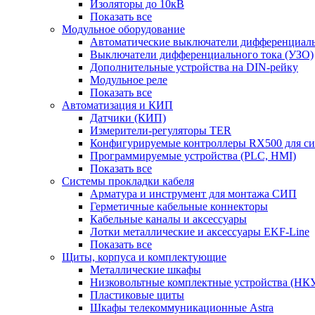
Изоляторы до 10кВ
Показать все
Модульное оборудование
Автоматические выключатели дифференциаль
Выключатели дифференциального тока (УЗО)
Дополнительные устройства на DIN-рейку
Модульное реле
Показать все
Автоматизация и КИП
Датчики (КИП)
Измерители-регуляторы TER
Конфигурируемые контроллеры RX500 для с
Программируемые устройства (PLC, HMI)
Показать все
Системы прокладки кабеля
Арматура и инструмент для монтажа СИП
Герметичные кабельные коннекторы
Кабельные каналы и аксессуары
Лотки металлические и аксессуары EKF-Line
Показать все
Щиты, корпуса и комплектующие
Металлические шкафы
Низковольтные комплектные устройства (НК
Пластиковые щиты
Шкафы телекоммуникационные Astra