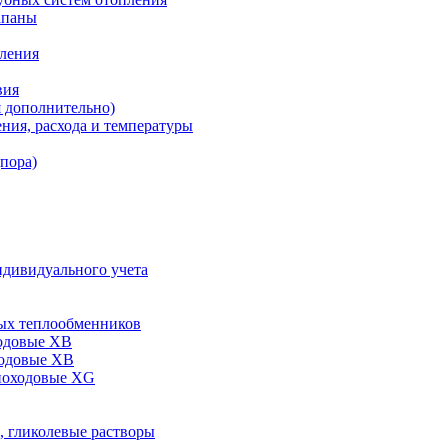
апаны
пления
вия
я дополнительно)
ния, расхода и температуры
дпора)
ндивидуального учета
ых теплообменников
одовые XB
ходовые ХВ
ноходовые ХG
, гликолевые растворы