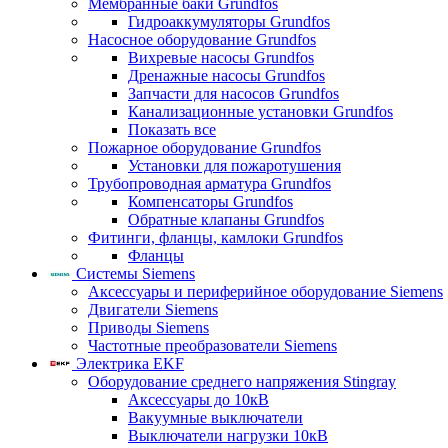
Мембранные баки Grundfos
Гидроаккумуляторы Grundfos
Насосное оборудование Grundfos
Вихревые насосы Grundfos
Дренажные насосы Grundfos
Запчасти для насосов Grundfos
Канализационные установки Grundfos
Показать все
Пожарное оборудование Grundfos
Установки для пожаротушения
Трубопроводная арматура Grundfos
Компенсаторы Grundfos
Обратные клапаны Grundfos
Фитинги, фланцы, камлоки Grundfos
Фланцы
Системы Siemens
Аксессуары и периферийное оборудование Siemens
Двигатели Siemens
Приводы Siemens
Частотные преобразователи Siemens
Электрика EKF
Оборудование среднего напряжения Stingray
Аксессуары до 10кВ
Вакуумные выключатели
Выключатели нагрузки 10кВ