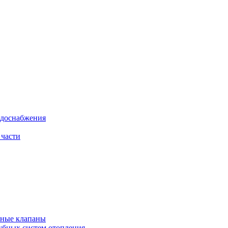
одоснабжения
 части
рные клапаны
убных систем отопления