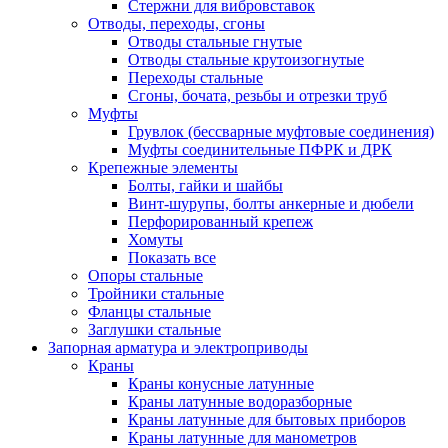
Стержни для вибровставок
Отводы, переходы, сгоны
Отводы стальные гнутые
Отводы стальные крутоизогнутые
Переходы стальные
Сгоны, бочата, резьбы и отрезки труб
Муфты
Грувлок (бессварные муфтовые соединения)
Муфты соединительные ПФРК и ДРК
Крепежные элементы
Болты, гайки и шайбы
Винт-шурупы, болты анкерные и дюбели
Перфорированный крепеж
Хомуты
Показать все
Опоры стальные
Тройники стальные
Фланцы стальные
Заглушки стальные
Запорная арматура и электроприводы
Краны
Краны конусные латунные
Краны латунные водоразборные
Краны латунные для бытовых приборов
Краны латунные для манометров