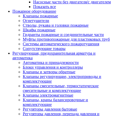
Насосные части без двигателя/с двигателем
Показать все
Пожарное оборудование
Клапаны пожарные
Огнетушители
Стволы, рукава и головки пожарные
Шкафы пожарные
Гидранты пожарные и соединительные части
Муфты противопожарные для пластиковых труб
Системы автоматического пожаротушения
Сопутствующие товары
Регулирующая, предохранительная арматура и
автоматика
Автоматика и принадлежности
Блоки управления и контроллеры
Клапаны и затворы обратные
Клапаны регулирующие, электроприводы и
комплектующие
Клапаны смесительные, термостатические
смесительные и комплектующие
Клапаны электромагнитные
Клапаны, краны балансировочные и
комплектующие
Регуляторы давления бытовые
Регуляторы давления, перепада давления и