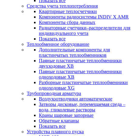
Показать все
Средства учета теплопотребления
Квартирные теплосчетчики
Компоненты радиосистемы INDIV X AMR
Компоненты сбора данных
Радиаторные счетчики–распределители для
индивидуального учета
Показать все
Теплообменное оборудование
Дополнительные компоненты для
пластинчатых теплообменников
Паяные пластинчатые теплообменники
двухходовые XB
Паяные пластинчатые теплообменники
одноходовые ХВ
Разборные пластинчатые теплообменники
одноходовые ХG
Трубопроводная арматура
Воздухоотводчики автоматические
Затворы дисковые, перемещаемая среда –
вода, гликолевые растворы
Краны шаровые запорные
Обратные клапаны
Показать все
Устройства плавного пуска