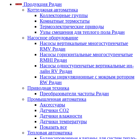
Продукция Ридан
Коттеджная автоматика
Коллекторные группы
Комнатные термостаты
Термоэлектрические приводы
Узлы смешения для теплого пола Ридан
Насосное оборудование
Насосы вертикальные многоступенчатые
RMV Ридан
Насосы горизонтальные многоступенчатые
RMHI Ридан
Насосы одноступенчатые вертикальные ин-
лайн RV Ридан
Насосы циркуляционные с мокрым ротором
RW Ридан
Приводная техника
Преобразователи частоты Ридан
Промышленная автоматика
Аксессуары
Датчики CO2
Датчики влажности
Датчики температуры
Показать все
Тепловая автоматика
Балансировочные клапаны для систем тепло-