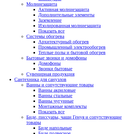
Молниезащита
Активная молниезащита
Дополнительные элементы
Заземление
Изолированная молниезащита
Показать все
Системы обогрева
Архитектурный обогрев
Промышленный электрообогрев
Теплые полы и бытовой обогрев
Бытовые звонки и домофоны
Домофоны
Звонки бытовые
Сувенирная продукция
Сантехника для санузлов
Ванны и сопутствующие товары
Ванны акриловые
Ванны стальные
Ванны чугунные
Монтажные комплекты
Показать все
Биде, писсуары, чаши Генуя и сопутствующие
товары
Биде напольные
Биде подвесное