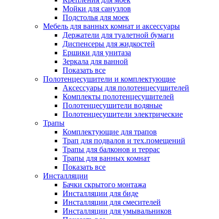
Мойки для санузлов
Подстолья для моек
Мебель для ванных комнат и аксессуары
Держатели для туалетной бумаги
Диспенсеры для жидкостей
Ершики для унитаза
Зеркала для ванной
Показать все
Полотенцесушители и комплектующие
Аксессуары для полотенцесушителей
Комплекты полотенцесушителей
Полотенцесушители водяные
Полотенцесушители электрические
Трапы
Комплектующие для трапов
Трап для подвалов и тех.помещений
Трапы для балконов и террас
Трапы для ванных комнат
Показать все
Инсталляции
Бачки скрытого монтажа
Инсталляции для биде
Инсталляции для смесителей
Инсталляции для умывальников