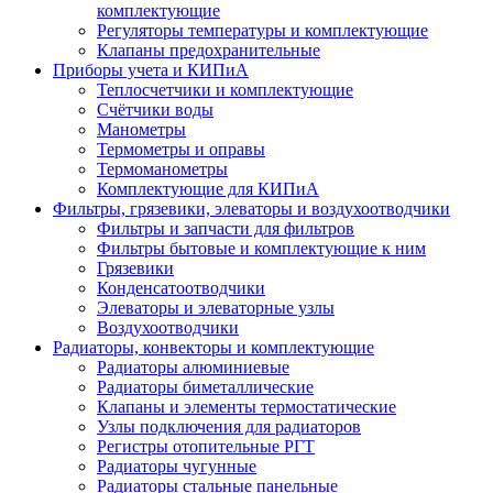
комплектующие
Регуляторы температуры и комплектующие
Клапаны предохранительные
Приборы учета и КИПиА
Теплосчетчики и комплектующие
Счётчики воды
Манометры
Термометры и оправы
Термоманометры
Комплектующие для КИПиА
Фильтры, грязевики, элеваторы и воздухоотводчики
Фильтры и запчасти для фильтров
Фильтры бытовые и комплектующие к ним
Грязевики
Конденсатоотводчики
Элеваторы и элеваторные узлы
Воздухоотводчики
Радиаторы, конвекторы и комплектующие
Радиаторы алюминиевые
Радиаторы биметаллические
Клапаны и элементы термостатические
Узлы подключения для радиаторов
Регистры отопительные РГТ
Радиаторы чугунные
Радиаторы стальные панельные