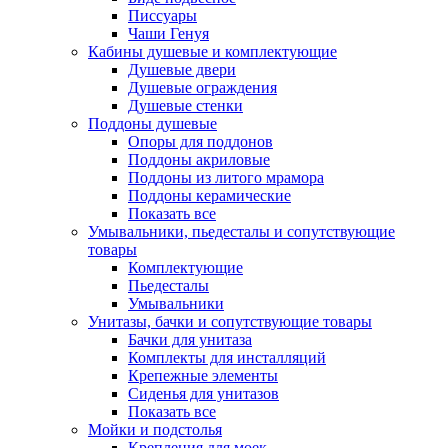
Писсуары
Чаши Генуя
Кабины душевые и комплектующие
Душевые двери
Душевые ограждения
Душевые стенки
Поддоны душевые
Опоры для поддонов
Поддоны акриловые
Поддоны из литого мрамора
Поддоны керамические
Показать все
Умывальники, пьедесталы и сопутствующие
товары
Комплектующие
Пьедесталы
Умывальники
Унитазы, бачки и сопутствующие товары
Бачки для унитаза
Комплекты для инсталляций
Крепежные элементы
Сиденья для унитазов
Показать все
Мойки и подстолья
Крепления для моек