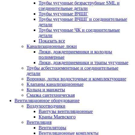
Трубы чугунные безраструбные SML и
соединительные детали
Трубы чугунные ВЧШГ
Трубы чугунные ВЧШГ и соединительные
детали
Трубы чугунные ЧК и соединительные
детали
Показать все
Канализационные люки
Люки, дождеприемники и колодцы
полимерные
Люки, дождеприемники и трапы чугунные
Трубы асбестоцементные и соединительные
детали
Воронки, лотки водосточные и комплектующие
Клапаны канализационные
Кольца и манжеты
Смазка сантехническая
Вентиляционное оборудование
Воздухоотводчики
Вантузы вентиляционные
Краны Маевского
Вентиляция
Вентиляторы
Вентиляционные комплекты