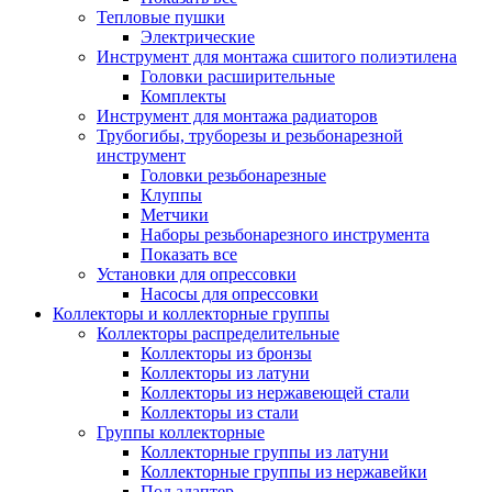
Тепловые пушки
Электрические
Инструмент для монтажа сшитого полиэтилена
Головки расширительные
Комплекты
Инструмент для монтажа радиаторов
Трубогибы, труборезы и резьбонарезной
инструмент
Головки резьбонарезные
Клуппы
Метчики
Наборы резьбонарезного инструмента
Показать все
Установки для опрессовки
Насосы для опрессовки
Коллекторы и коллекторные группы
Коллекторы распределительные
Коллекторы из бронзы
Коллекторы из латуни
Коллекторы из нержавеющей стали
Коллекторы из стали
Группы коллекторные
Коллекторные группы из латуни
Коллекторные группы из нержавейки
Под адаптер