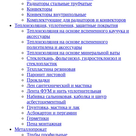
Радиаторы стальные трубчатые
Конвекторы
Конвекторы внутрипольные
Комплектующие для радиаторов и конвекторов
Теплоизоляция, уплотнения, защитные покрытия
Теплоизоляция на основе вспененного каучука и
аксессуары
Теплоизоляция на основе вспененного
полиэтилена и аксессуары
Теплоизоляция на основе минеральной ваты
Стеклоткань, фольгоизол, гидростеклоизол и
стеклопластик
Техпластина резиновая
Паронит листовой
Прокладки
Лен сантехнический и мастика
Лента ФУМ и нить уплотнительная
Набивка сальниковая, каболка и шнур
асбестоцементный
Грунтовка, мастика и лак
Асбокартон и пергамин
Герметики
Пена монтажная
Металлопрокат
Трубы профильные