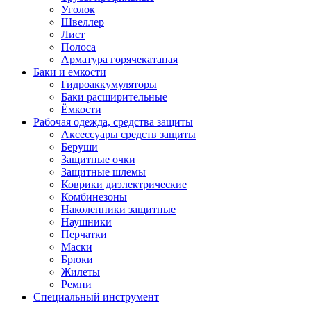
Уголок
Швеллер
Лист
Полоса
Арматура горячекатаная
Баки и емкости
Гидроаккумуляторы
Баки расширительные
Ёмкости
Рабочая одежда, средства защиты
Аксессуары средств защиты
Беруши
Защитные очки
Защитные шлемы
Коврики диэлектрические
Комбинезоны
Наколенники защитные
Наушники
Перчатки
Маски
Брюки
Жилеты
Ремни
Специальный инструмент