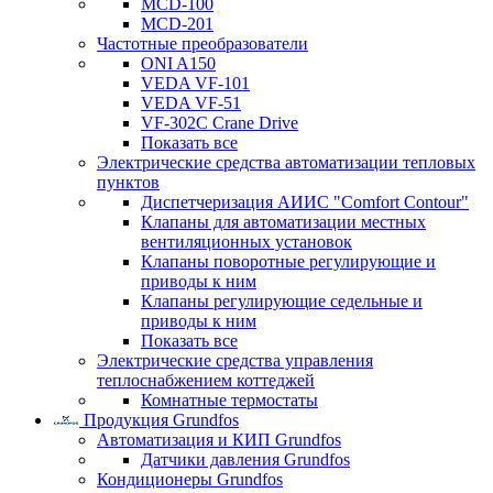
MCD-100
MCD-201
Частотные преобразователи
ONI A150
VEDA VF-101
VEDA VF-51
VF-302C Crane Drive
Показать все
Электрические средства автоматизации тепловых
пунктов
Диспетчеризация АИИС "Comfort Contour"
Клапаны для автоматизации местных
вентиляционных установок
Клапаны поворотные регулирующие и
приводы к ним
Клапаны регулирующие седельные и
приводы к ним
Показать все
Электрические средства управления
теплоснабжением коттеджей
Комнатные термостаты
Продукция Grundfos
Автоматизация и КИП Grundfos
Датчики давления Grundfos
Кондиционеры Grundfos