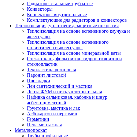
Радиаторы стальные трубчатые
Конвекторы
Конвекторы внутрипольные
Комплектующие для радиаторов и конвекторов
Теплоизоляция, уплотнения, защитные покрытия
Теплоизоляция на основе вспененного каучука и
аксессуары
Теплоизоляция на основе вспененного
полиэтилена и аксессуары
Теплоизоляция на основе минеральной ваты
Стеклоткань, фольгоизол, гидростеклоизол и
стеклопластик
Техпластина резиновая
Паронит листовой
Прокладки
Лен сантехнический и мастика
Лента ФУМ и нить уплотнительная
Набивка сальниковая, каболка и шнур
асбестоцементный
Грунтовка, мастика и лак
Асбокартон и пергамин
Герметики
Пена монтажная
Металлопрокат
Трубы профильные