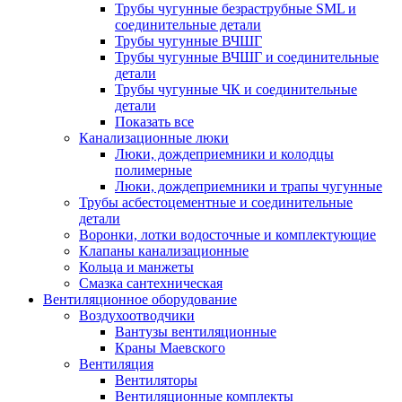
Трубы чугунные безраструбные SML и
соединительные детали
Трубы чугунные ВЧШГ
Трубы чугунные ВЧШГ и соединительные
детали
Трубы чугунные ЧК и соединительные
детали
Показать все
Канализационные люки
Люки, дождеприемники и колодцы
полимерные
Люки, дождеприемники и трапы чугунные
Трубы асбестоцементные и соединительные
детали
Воронки, лотки водосточные и комплектующие
Клапаны канализационные
Кольца и манжеты
Смазка сантехническая
Вентиляционное оборудование
Воздухоотводчики
Вантузы вентиляционные
Краны Маевского
Вентиляция
Вентиляторы
Вентиляционные комплекты