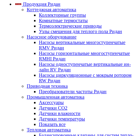
Продукция Ридан
Коттеджная автоматика
Коллекторные группы
Комнатные термостаты
Термоэлектрические приводы
Узлы смешения для теплого пола Ридан
Насосное оборудование
Насосы вертикальные многоступенчатые
RMV Ридан
Насосы горизонтальные многоступенчатые
RMHI Ридан
Насосы одноступенчатые вертикальные ин-
лайн RV Ридан
Насосы циркуляционные с мокрым ротором
RW Ридан
Приводная техника
Преобразователи частоты Ридан
Промышленная автоматика
Аксессуары
Датчики CO2
Датчики влажности
Датчики температуры
Показать все
Тепловая автоматика
Балансировочные клапаны для систем тепло-