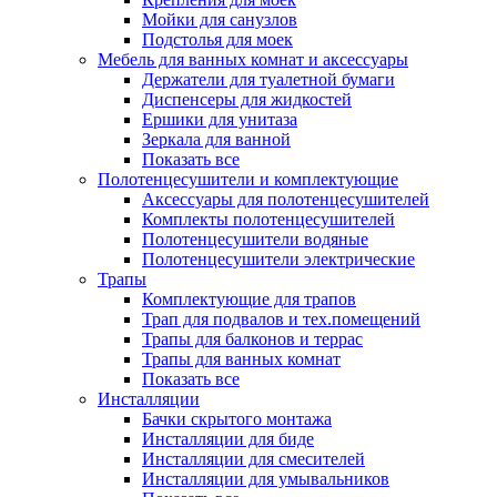
Мойки для санузлов
Подстолья для моек
Мебель для ванных комнат и аксессуары
Держатели для туалетной бумаги
Диспенсеры для жидкостей
Ершики для унитаза
Зеркала для ванной
Показать все
Полотенцесушители и комплектующие
Аксессуары для полотенцесушителей
Комплекты полотенцесушителей
Полотенцесушители водяные
Полотенцесушители электрические
Трапы
Комплектующие для трапов
Трап для подвалов и тех.помещений
Трапы для балконов и террас
Трапы для ванных комнат
Показать все
Инсталляции
Бачки скрытого монтажа
Инсталляции для биде
Инсталляции для смесителей
Инсталляции для умывальников