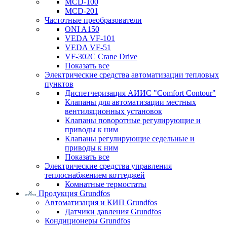
MCD-100
MCD-201
Частотные преобразователи
ONI A150
VEDA VF-101
VEDA VF-51
VF-302C Crane Drive
Показать все
Электрические средства автоматизации тепловых
пунктов
Диспетчеризация АИИС "Comfort Contour"
Клапаны для автоматизации местных
вентиляционных установок
Клапаны поворотные регулирующие и
приводы к ним
Клапаны регулирующие седельные и
приводы к ним
Показать все
Электрические средства управления
теплоснабжением коттеджей
Комнатные термостаты
Продукция Grundfos
Автоматизация и КИП Grundfos
Датчики давления Grundfos
Кондиционеры Grundfos