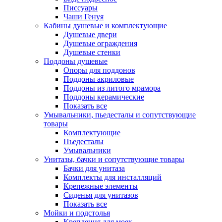
Писсуары
Чаши Генуя
Кабины душевые и комплектующие
Душевые двери
Душевые ограждения
Душевые стенки
Поддоны душевые
Опоры для поддонов
Поддоны акриловые
Поддоны из литого мрамора
Поддоны керамические
Показать все
Умывальники, пьедесталы и сопутствующие
товары
Комплектующие
Пьедесталы
Умывальники
Унитазы, бачки и сопутствующие товары
Бачки для унитаза
Комплекты для инсталляций
Крепежные элементы
Сиденья для унитазов
Показать все
Мойки и подстолья
Крепления для моек