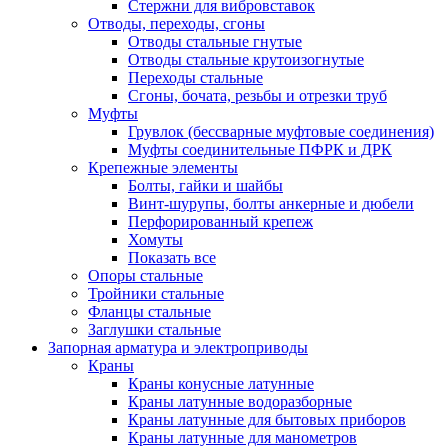
Стержни для вибровставок
Отводы, переходы, сгоны
Отводы стальные гнутые
Отводы стальные крутоизогнутые
Переходы стальные
Сгоны, бочата, резьбы и отрезки труб
Муфты
Грувлок (бессварные муфтовые соединения)
Муфты соединительные ПФРК и ДРК
Крепежные элементы
Болты, гайки и шайбы
Винт-шурупы, болты анкерные и дюбели
Перфорированный крепеж
Хомуты
Показать все
Опоры стальные
Тройники стальные
Фланцы стальные
Заглушки стальные
Запорная арматура и электроприводы
Краны
Краны конусные латунные
Краны латунные водоразборные
Краны латунные для бытовых приборов
Краны латунные для манометров