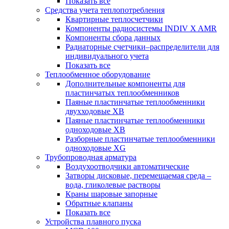
Показать все
Средства учета теплопотребления
Квартирные теплосчетчики
Компоненты радиосистемы INDIV X AMR
Компоненты сбора данных
Радиаторные счетчики–распределители для
индивидуального учета
Показать все
Теплообменное оборудование
Дополнительные компоненты для
пластинчатых теплообменников
Паяные пластинчатые теплообменники
двухходовые XB
Паяные пластинчатые теплообменники
одноходовые ХВ
Разборные пластинчатые теплообменники
одноходовые ХG
Трубопроводная арматура
Воздухоотводчики автоматические
Затворы дисковые, перемещаемая среда –
вода, гликолевые растворы
Краны шаровые запорные
Обратные клапаны
Показать все
Устройства плавного пуска