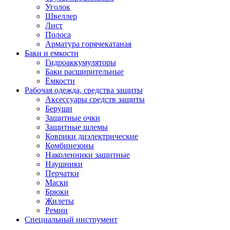
Уголок
Швеллер
Лист
Полоса
Арматура горячекатаная
Баки и емкости
Гидроаккумуляторы
Баки расширительные
Ёмкости
Рабочая одежда, средства защиты
Аксессуары средств защиты
Беруши
Защитные очки
Защитные шлемы
Коврики диэлектрические
Комбинезоны
Наколенники защитные
Наушники
Перчатки
Маски
Брюки
Жилеты
Ремни
Специальный инструмент