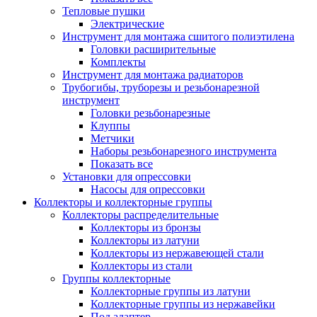
Тепловые пушки
Электрические
Инструмент для монтажа сшитого полиэтилена
Головки расширительные
Комплекты
Инструмент для монтажа радиаторов
Трубогибы, труборезы и резьбонарезной
инструмент
Головки резьбонарезные
Клуппы
Метчики
Наборы резьбонарезного инструмента
Показать все
Установки для опрессовки
Насосы для опрессовки
Коллекторы и коллекторные группы
Коллекторы распределительные
Коллекторы из бронзы
Коллекторы из латуни
Коллекторы из нержавеющей стали
Коллекторы из стали
Группы коллекторные
Коллекторные группы из латуни
Коллекторные группы из нержавейки
Под адаптер