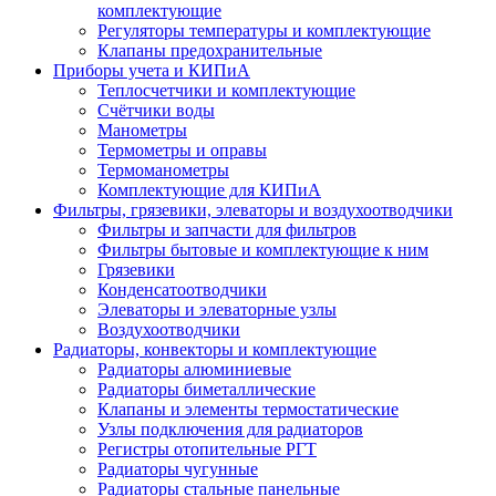
комплектующие
Регуляторы температуры и комплектующие
Клапаны предохранительные
Приборы учета и КИПиА
Теплосчетчики и комплектующие
Счётчики воды
Манометры
Термометры и оправы
Термоманометры
Комплектующие для КИПиА
Фильтры, грязевики, элеваторы и воздухоотводчики
Фильтры и запчасти для фильтров
Фильтры бытовые и комплектующие к ним
Грязевики
Конденсатоотводчики
Элеваторы и элеваторные узлы
Воздухоотводчики
Радиаторы, конвекторы и комплектующие
Радиаторы алюминиевые
Радиаторы биметаллические
Клапаны и элементы термостатические
Узлы подключения для радиаторов
Регистры отопительные РГТ
Радиаторы чугунные
Радиаторы стальные панельные