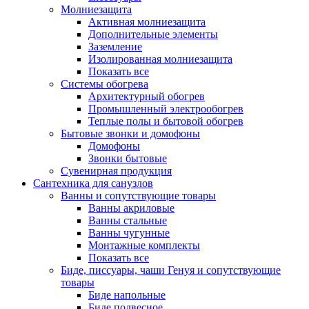
Молниезащита
Активная молниезащита
Дополнительные элементы
Заземление
Изолированная молниезащита
Показать все
Системы обогрева
Архитектурный обогрев
Промышленный электрообогрев
Теплые полы и бытовой обогрев
Бытовые звонки и домофоны
Домофоны
Звонки бытовые
Сувенирная продукция
Сантехника для санузлов
Ванны и сопутствующие товары
Ванны акриловые
Ванны стальные
Ванны чугунные
Монтажные комплекты
Показать все
Биде, писсуары, чаши Генуя и сопутствующие
товары
Биде напольные
Биде подвесное