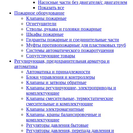
Насосные части без двигателя/с двигателем
Показать все
Пожарное оборудование
Клапаны пожарные
Огнетушители
Стволы, рукава и головки пожарные
Шкафы пожарные
Гидранты пожарные и соединительные части
Муфты противопожарные для пластиковых труб
Системы автоматического пожаротушения
Сопутствующие товары
Регулирующая, предохранительная арматура и
автоматика
Автоматика и принадлежности
Блоки управления и контроллеры
Клапаны и затворы обратные
Клапаны регулирующие, электроприводы и
комплектующие
Клапаны смесительные, термостатические
смесительные и комплектующие
Клапаны электромагнитные
Клапаны, краны балансировочные и
комплектующие
Регуляторы давления бытовые
Регуляторы давления, перепада давления и