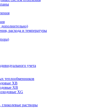
апаны
пления
вия
я дополнительно)
ния, расхода и температуры
дпора)
ндивидуального учета
ых теплообменников
одовые XB
ходовые ХВ
ноходовые ХG
, гликолевые растворы