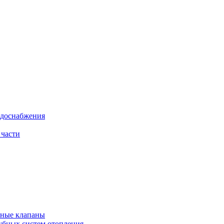
одоснабжения
 части
рные клапаны
убных систем отопления