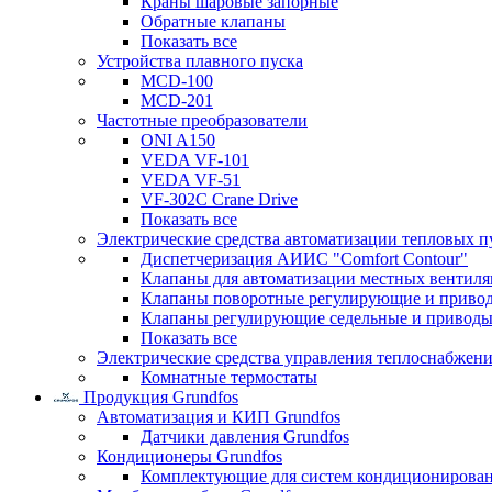
Краны шаровые запорные
Обратные клапаны
Показать все
Устройства плавного пуска
MCD-100
MCD-201
Частотные преобразователи
ONI A150
VEDA VF-101
VEDA VF-51
VF-302C Crane Drive
Показать все
Электрические средства автоматизации тепловых п
Диспетчеризация АИИС "Comfort Contour"
Клапаны для автоматизации местных вентил
Клапаны поворотные регулирующие и приво
Клапаны регулирующие седельные и приводы
Показать все
Электрические средства управления теплоснабжен
Комнатные термостаты
Продукция Grundfos
Автоматизация и КИП Grundfos
Датчики давления Grundfos
Кондиционеры Grundfos
Комплектующие для систем кондиционирова