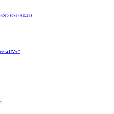
ного тока (АВДТ)
истем HVAC
У)