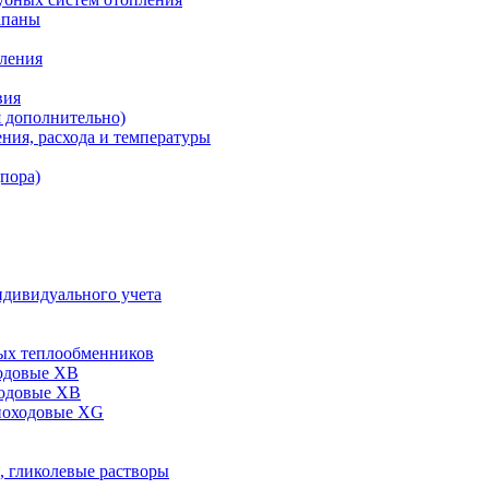
апаны
пления
вия
я дополнительно)
ния, расхода и температуры
дпора)
ндивидуального учета
ых теплообменников
одовые XB
ходовые ХВ
ноходовые ХG
, гликолевые растворы