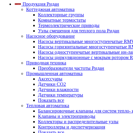
Продукция Ридан
Коттеджная автоматика
Коллекторные группы
Комнатные термостаты
Термоэлектрические приводы
Узлы смешения для теплого пола Ридан
Насосное оборудование
Насосы вертикальные многоступенчатые RM
Насосы горизонтальные многоступенчатые R
Насосы одноступенчатые вертикальные ин-л
Насосы циркуляционные с мокрым ротором 
Приводная техника
Преобразователи частоты Ридан
Промышленная автоматика
Аксессуары
Датчики CO2
Датчики влажности
Датчики температуры
Показать все
Тепловая автоматика
Балансировочные клапаны для систем тепло-
Клапаны и электроприводы
Коллекторы и распределительные узлы
Контроллеры и диспетчеризация
Показать все