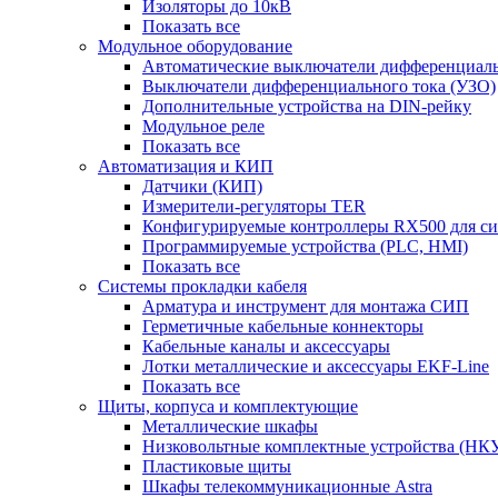
Изоляторы до 10кВ
Показать все
Модульное оборудование
Автоматические выключатели дифференциаль
Выключатели дифференциального тока (УЗО)
Дополнительные устройства на DIN-рейку
Модульное реле
Показать все
Автоматизация и КИП
Датчики (КИП)
Измерители-регуляторы TER
Конфигурируемые контроллеры RX500 для с
Программируемые устройства (PLC, HMI)
Показать все
Системы прокладки кабеля
Арматура и инструмент для монтажа СИП
Герметичные кабельные коннекторы
Кабельные каналы и аксессуары
Лотки металлические и аксессуары EKF-Line
Показать все
Щиты, корпуса и комплектующие
Металлические шкафы
Низковольтные комплектные устройства (НК
Пластиковые щиты
Шкафы телекоммуникационные Astra