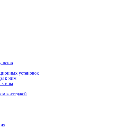
унктов
яционных установок
ды к ним
 к ним
ием коттеджей
ния