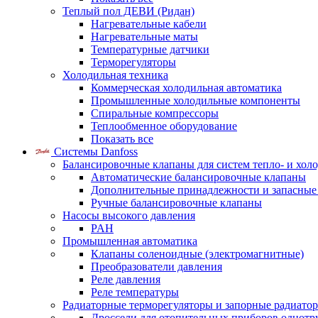
Теплый пол ДЕВИ (Ридан)
Нагревательные кабели
Нагревательные маты
Температурные датчики
Терморегуляторы
Холодильная техника
Коммерческая холодильная автоматика
Промышленные холодильные компоненты
Спиральные компрессоры
Теплообменное оборудование
Показать все
Системы Danfoss
Балансировочные клапаны для систем тепло- и хол
Автоматические балансировочные клапаны
Дополнительные принадлежности и запасные
Ручные балансировочные клапаны
Насосы высокого давления
PAH
Промышленная автоматика
Клапаны соленоидные (электромагнитные)
Преобразователи давления
Реле давления
Реле температуры
Радиаторные терморегуляторы и запорные радиато
Дроссели для отопительных приборов однотр