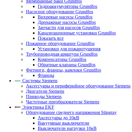
Мембранные баки Grundfos
Гидроаккумуляторы Grundfos
Насосное оборудование Grundfos
Вихревые насосы Grundfos
Дренажные насосы Grundfos
Запчасти для насосов Grundfos
Канализационные установки Grundfos
Показать все
Пожарное оборудование Grundfos
Установки для пожаротушения
Трубопроводная арматура Grundfos
Компенсаторы Grundfos
Обратные клапаны Grundfos
Фитинги, фланцы, камлоки Grundfos
Фланцы
Системы Siemens
Аксессуары и периферийное оборудование Siemens
Двигатели Siemens
Приводы Siemens
Частотные преобразователи Siemens
Электрика EKF
Оборудование среднего напряжения Stingray
Аксессуары до 10кВ
Вакуумные выключатели
Выключатели нагрузки 10кВ