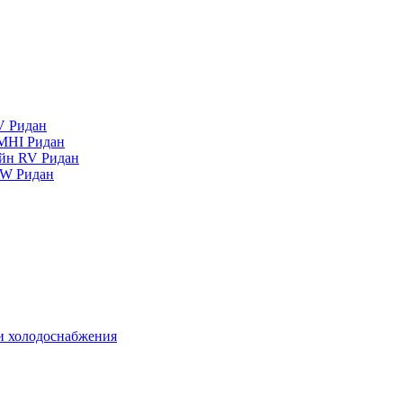
V Ридан
MHI Ридан
айн RV Ридан
RW Ридан
 и холодоснабжения