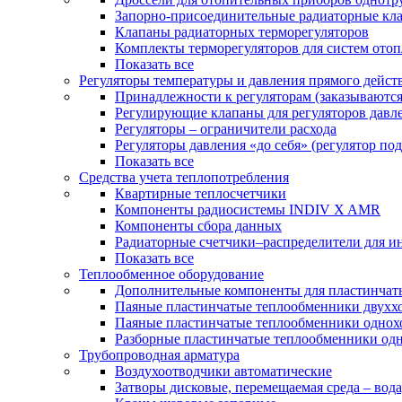
Запорно-присоединительные радиаторные кл
Клапаны радиаторных терморегуляторов
Комплекты терморегуляторов для систем ото
Показать все
Регуляторы температуры и давления прямого дейст
Принадлежности к регуляторам (заказываютс
Регулирующие клапаны для регуляторов давле
Регуляторы – ограничители расхода
Регуляторы давления «до себя» (регулятор по
Показать все
Средства учета теплопотребления
Квартирные теплосчетчики
Компоненты радиосистемы INDIV X AMR
Компоненты сбора данных
Радиаторные счетчики–распределители для и
Показать все
Теплообменное оборудование
Дополнительные компоненты для пластинчат
Паяные пластинчатые теплообменники двухх
Паяные пластинчатые теплообменники одно
Разборные пластинчатые теплообменники од
Трубопроводная арматура
Воздухоотводчики автоматические
Затворы дисковые, перемещаемая среда – вода