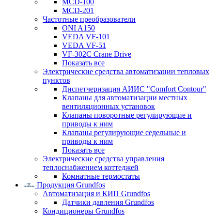
MCD-100
MCD-201
Частотные преобразователи
ONI A150
VEDA VF-101
VEDA VF-51
VF-302C Crane Drive
Показать все
Электрические средства автоматизации тепловых
пунктов
Диспетчеризация АИИС "Comfort Contour"
Клапаны для автоматизации местных
вентиляционных установок
Клапаны поворотные регулирующие и
приводы к ним
Клапаны регулирующие седельные и
приводы к ним
Показать все
Электрические средства управления
теплоснабжением коттеджей
Комнатные термостаты
Продукция Grundfos
Автоматизация и КИП Grundfos
Датчики давления Grundfos
Кондиционеры Grundfos