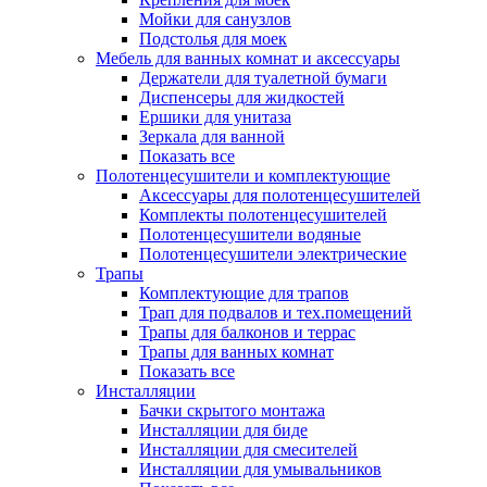
Мойки для санузлов
Подстолья для моек
Мебель для ванных комнат и аксессуары
Держатели для туалетной бумаги
Диспенсеры для жидкостей
Ершики для унитаза
Зеркала для ванной
Показать все
Полотенцесушители и комплектующие
Аксессуары для полотенцесушителей
Комплекты полотенцесушителей
Полотенцесушители водяные
Полотенцесушители электрические
Трапы
Комплектующие для трапов
Трап для подвалов и тех.помещений
Трапы для балконов и террас
Трапы для ванных комнат
Показать все
Инсталляции
Бачки скрытого монтажа
Инсталляции для биде
Инсталляции для смесителей
Инсталляции для умывальников