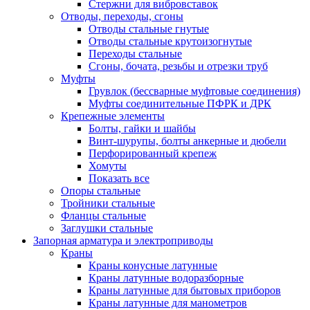
Стержни для вибровставок
Отводы, переходы, сгоны
Отводы стальные гнутые
Отводы стальные крутоизогнутые
Переходы стальные
Сгоны, бочата, резьбы и отрезки труб
Муфты
Грувлок (бессварные муфтовые соединения)
Муфты соединительные ПФРК и ДРК
Крепежные элементы
Болты, гайки и шайбы
Винт-шурупы, болты анкерные и дюбели
Перфорированный крепеж
Хомуты
Показать все
Опоры стальные
Тройники стальные
Фланцы стальные
Заглушки стальные
Запорная арматура и электроприводы
Краны
Краны конусные латунные
Краны латунные водоразборные
Краны латунные для бытовых приборов
Краны латунные для манометров