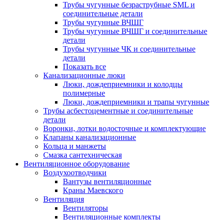
Трубы чугунные безраструбные SML и
соединительные детали
Трубы чугунные ВЧШГ
Трубы чугунные ВЧШГ и соединительные
детали
Трубы чугунные ЧК и соединительные
детали
Показать все
Канализационные люки
Люки, дождеприемники и колодцы
полимерные
Люки, дождеприемники и трапы чугунные
Трубы асбестоцементные и соединительные
детали
Воронки, лотки водосточные и комплектующие
Клапаны канализационные
Кольца и манжеты
Смазка сантехническая
Вентиляционное оборудование
Воздухоотводчики
Вантузы вентиляционные
Краны Маевского
Вентиляция
Вентиляторы
Вентиляционные комплекты