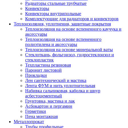
Радиаторы стальные трубчатые
Конвекторы
Конвекторы внутрипольные
Комплектующие для радиаторов и конвекторов
Теплоизоляция, уплотнения, защитные покрытия
Теплоизоляция на основе вспененного каучука и
аксессуары
Теплоизоляция на основе вспененного
полиэтилена и аксессуары
Теплоизоляция на основе минеральной ваты
Стеклоткань, фольгоизол, гидростеклоизол и
стеклопластик
Техпластина резиновая
Паронит листовой
Прокладки
Лен сантехнический и мастика
Лента ФУМ и нить уплотнительная
Набивка сальниковая, каболка и шнур
асбестоцементный
Грунтовка, мастика и лак
Асбокартон и пергамин
Герметики
Пена монтажная
Металлопрокат
Трубы профильные