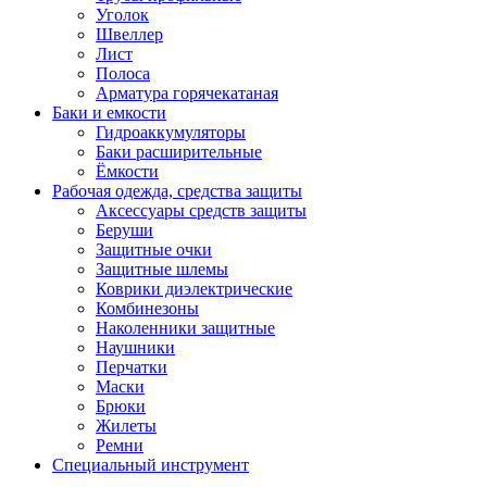
Уголок
Швеллер
Лист
Полоса
Арматура горячекатаная
Баки и емкости
Гидроаккумуляторы
Баки расширительные
Ёмкости
Рабочая одежда, средства защиты
Аксессуары средств защиты
Беруши
Защитные очки
Защитные шлемы
Коврики диэлектрические
Комбинезоны
Наколенники защитные
Наушники
Перчатки
Маски
Брюки
Жилеты
Ремни
Специальный инструмент