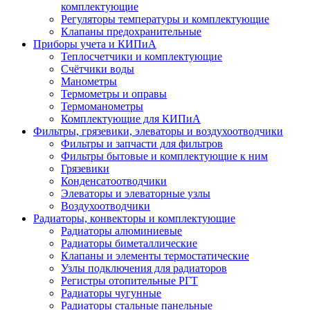
комплектующие
Регуляторы температуры и комплектующие
Клапаны предохранительные
Приборы учета и КИПиА
Теплосчетчики и комплектующие
Счётчики воды
Манометры
Термометры и оправы
Термоманометры
Комплектующие для КИПиА
Фильтры, грязевики, элеваторы и воздухоотводчики
Фильтры и запчасти для фильтров
Фильтры бытовые и комплектующие к ним
Грязевики
Конденсатоотводчики
Элеваторы и элеваторные узлы
Воздухоотводчики
Радиаторы, конвекторы и комплектующие
Радиаторы алюминиевые
Радиаторы биметаллические
Клапаны и элементы термостатические
Узлы подключения для радиаторов
Регистры отопительные РГТ
Радиаторы чугунные
Радиаторы стальные панельные