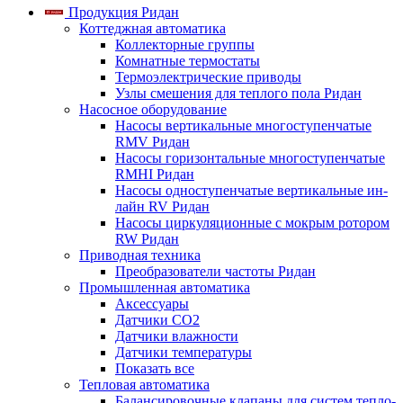
Продукция Ридан
Коттеджная автоматика
Коллекторные группы
Комнатные термостаты
Термоэлектрические приводы
Узлы смешения для теплого пола Ридан
Насосное оборудование
Насосы вертикальные многоступенчатые
RMV Ридан
Насосы горизонтальные многоступенчатые
RMHI Ридан
Насосы одноступенчатые вертикальные ин-
лайн RV Ридан
Насосы циркуляционные с мокрым ротором
RW Ридан
Приводная техника
Преобразователи частоты Ридан
Промышленная автоматика
Аксессуары
Датчики CO2
Датчики влажности
Датчики температуры
Показать все
Тепловая автоматика
Балансировочные клапаны для систем тепло-