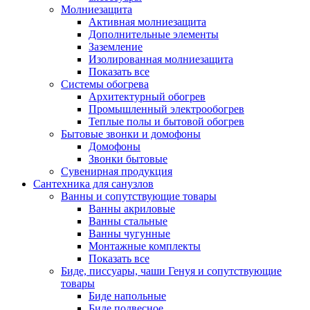
Молниезащита
Активная молниезащита
Дополнительные элементы
Заземление
Изолированная молниезащита
Показать все
Системы обогрева
Архитектурный обогрев
Промышленный электрообогрев
Теплые полы и бытовой обогрев
Бытовые звонки и домофоны
Домофоны
Звонки бытовые
Сувенирная продукция
Сантехника для санузлов
Ванны и сопутствующие товары
Ванны акриловые
Ванны стальные
Ванны чугунные
Монтажные комплекты
Показать все
Биде, писсуары, чаши Генуя и сопутствующие
товары
Биде напольные
Биде подвесное