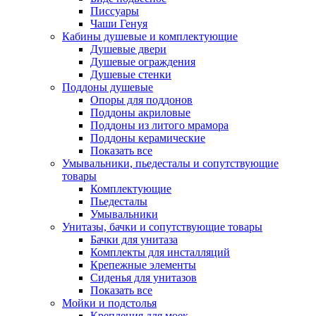
Писсуары
Чаши Генуя
Кабины душевые и комплектующие
Душевые двери
Душевые ограждения
Душевые стенки
Поддоны душевые
Опоры для поддонов
Поддоны акриловые
Поддоны из литого мрамора
Поддоны керамические
Показать все
Умывальники, пьедесталы и сопутствующие
товары
Комплектующие
Пьедесталы
Умывальники
Унитазы, бачки и сопутствующие товары
Бачки для унитаза
Комплекты для инсталляций
Крепежные элементы
Сиденья для унитазов
Показать все
Мойки и подстолья
Крепления для моек