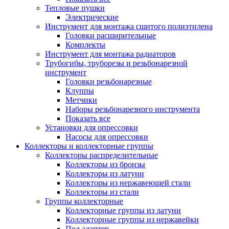
Тепловые пушки
Электрические
Инструмент для монтажа сшитого полиэтилена
Головки расширительные
Комплекты
Инструмент для монтажа радиаторов
Трубогибы, труборезы и резьбонарезной
инструмент
Головки резьбонарезные
Клуппы
Метчики
Наборы резьбонарезного инструмента
Показать все
Установки для опрессовки
Насосы для опрессовки
Коллекторы и коллекторные группы
Коллекторы распределительные
Коллекторы из бронзы
Коллекторы из латуни
Коллекторы из нержавеющей стали
Коллекторы из стали
Группы коллекторные
Коллекторные группы из латуни
Коллекторные группы из нержавейки
Под адаптер