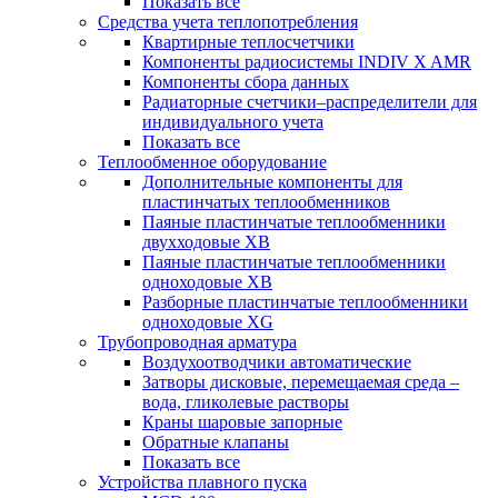
Показать все
Средства учета теплопотребления
Квартирные теплосчетчики
Компоненты радиосистемы INDIV X AMR
Компоненты сбора данных
Радиаторные счетчики–распределители для
индивидуального учета
Показать все
Теплообменное оборудование
Дополнительные компоненты для
пластинчатых теплообменников
Паяные пластинчатые теплообменники
двухходовые XB
Паяные пластинчатые теплообменники
одноходовые ХВ
Разборные пластинчатые теплообменники
одноходовые ХG
Трубопроводная арматура
Воздухоотводчики автоматические
Затворы дисковые, перемещаемая среда –
вода, гликолевые растворы
Краны шаровые запорные
Обратные клапаны
Показать все
Устройства плавного пуска