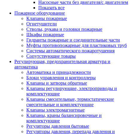
Насосные части без двигателя/с двигателем
Показать все
Пожарное оборудование
Клапаны пожарные
Огнетушители
Стволы, рукава и головки пожарные
Шкафы пожарные
Гидранты пожарные и соединительные части
Муфты противопожарные для пластиковых труб
Системы автоматического пожаротушения
Сопутствующие товары
Регулирующая, предохранительная арматура и
автоматика
Автоматика и принадлежности
Блоки управления и контроллеры
Клапаны и затворы обратные
Клапаны регулирующие, электроприводы и
комплектующие
Клапаны смесительные, термостатические
смесительные и комплектующие
Клапаны электромагнитные
Клапаны, краны балансировочные и
комплектующие
Регуляторы давления бытовые
Регуляторы давления, перепада давления и