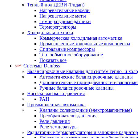
Теплый пол ДЕВИ (Ридан)
Нагревательные кабели
Нагревательные маты
Температурные датчики
Терморегуляторы
Холодильная техника
Коммерческая холодильная автоматика
Промышленные холодильные компоненты
Спиральные компрессоры
Теплообменное оборудование
Показать все
Системы Danfoss
Балансировочные клапаны для систем тепло- и хол
Автоматические балансировочные клапаны
Дополнительные принадлежности и запасные
Ручные балансировочные клапаны
Насосы высокого давления
PAH
Промышленная автоматика
Клапаны соленоидные (электромагнитные)
Преобразователи давления
Реле давления
Реле температуры
Радиаторные терморегуляторы и запорные радиато
Дроссели для отопительных приборов однотр