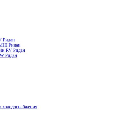
V Ридан
MHI Ридан
айн RV Ридан
RW Ридан
 и холодоснабжения