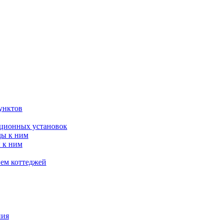
унктов
яционных установок
ды к ним
 к ним
ием коттеджей
ния