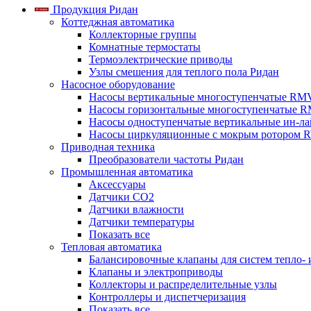
Продукция Ридан
Коттеджная автоматика
Коллекторные группы
Комнатные термостаты
Термоэлектрические приводы
Узлы смешения для теплого пола Ридан
Насосное оборудование
Насосы вертикальные многоступенчатые RM
Насосы горизонтальные многоступенчатые R
Насосы одноступенчатые вертикальные ин-л
Насосы циркуляционные с мокрым ротором 
Приводная техника
Преобразователи частоты Ридан
Промышленная автоматика
Аксессуары
Датчики CO2
Датчики влажности
Датчики температуры
Показать все
Тепловая автоматика
Балансировочные клапаны для систем тепло-
Клапаны и электроприводы
Коллекторы и распределительные узлы
Контроллеры и диспетчеризация
Показать все