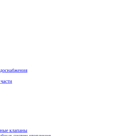
одоснабжения
 части
рные клапаны
убных систем отопления