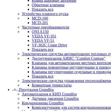
Краны шаровые запорные
Обратные клапаны
Показать все
Устройства плавного пуска
MCD-100
MCD-201
Частотные преобразователи
ONI A150
VEDA VF-101
VEDA VF-51
VF-302C Crane Drive
Показать все
Электрические средства автоматизации тепловых п
Диспетчеризация АИИС "Comfort Contour"
Клапаны для автоматизации местных вентил
Клапаны поворотные регулирующие и приво
Клапаны регулирующие седельные и приводы
Показать все
Электрические средства управления теплоснабжен
Комнатные термостаты
Продукция Grundfos
Автоматизация и КИП Grundfos
Датчики давления Grundfos
Кондиционеры Grundfos
Комплектующие для систем кондиционирова