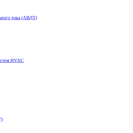
ного тока (АВДТ)
истем HVAC
У)