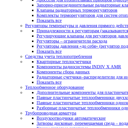
Запорно-присоединительные радиаторные кл
Клапаны радиаторных терморегуляторов
Комплекты терморегуляторов для систем ото
Показать все
Регуляторы температуры и давления прямого дейст
Принадлежности к регуляторам (заказываютс
Регулирующие клапаны для регуляторов давле
Регуляторы – ограничители расхода
Регуляторы давления «до себя» (регулятор по
Показать все
Средства учета теплопотребления
Квартирные теплосчетчики
Компоненты радиосистемы INDIV X AMR
Компоненты сбора данных
Радиаторные счетчики–распределители для и
Показать все
Теплообменное оборудование
Дополнительные компоненты для пластинчат
Паяные пластинчатые теплообменники двухх
Паяные пластинчатые теплообменники одно
Разборные пластинчатые теплообменники од
Трубопроводная арматура
Воздухоотводчики автоматические
Затворы дисковые, перемещаемая среда – вода