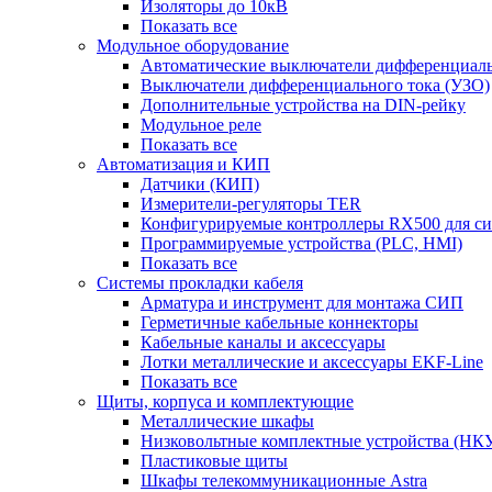
Изоляторы до 10кВ
Показать все
Модульное оборудование
Автоматические выключатели дифференциаль
Выключатели дифференциального тока (УЗО)
Дополнительные устройства на DIN-рейку
Модульное реле
Показать все
Автоматизация и КИП
Датчики (КИП)
Измерители-регуляторы TER
Конфигурируемые контроллеры RX500 для с
Программируемые устройства (PLC, HMI)
Показать все
Системы прокладки кабеля
Арматура и инструмент для монтажа СИП
Герметичные кабельные коннекторы
Кабельные каналы и аксессуары
Лотки металлические и аксессуары EKF-Line
Показать все
Щиты, корпуса и комплектующие
Металлические шкафы
Низковольтные комплектные устройства (НК
Пластиковые щиты
Шкафы телекоммуникационные Astra