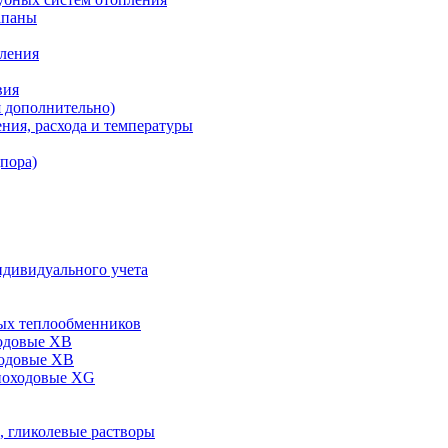
апаны
пления
вия
я дополнительно)
ния, расхода и температуры
дпора)
ндивидуального учета
ых теплообменников
одовые XB
ходовые ХВ
ноходовые ХG
, гликолевые растворы