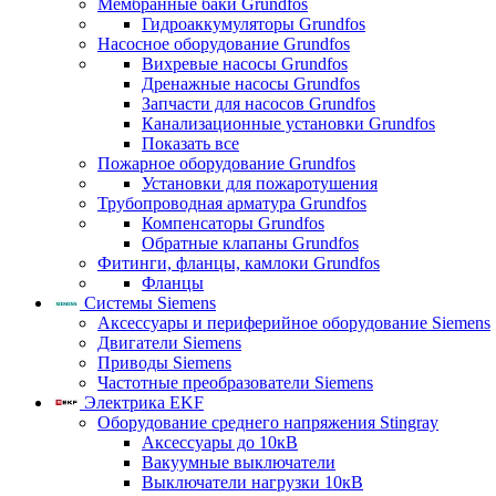
Мембранные баки Grundfos
Гидроаккумуляторы Grundfos
Насосное оборудование Grundfos
Вихревые насосы Grundfos
Дренажные насосы Grundfos
Запчасти для насосов Grundfos
Канализационные установки Grundfos
Показать все
Пожарное оборудование Grundfos
Установки для пожаротушения
Трубопроводная арматура Grundfos
Компенсаторы Grundfos
Обратные клапаны Grundfos
Фитинги, фланцы, камлоки Grundfos
Фланцы
Системы Siemens
Аксессуары и периферийное оборудование Siemens
Двигатели Siemens
Приводы Siemens
Частотные преобразователи Siemens
Электрика EKF
Оборудование среднего напряжения Stingray
Аксессуары до 10кВ
Вакуумные выключатели
Выключатели нагрузки 10кВ