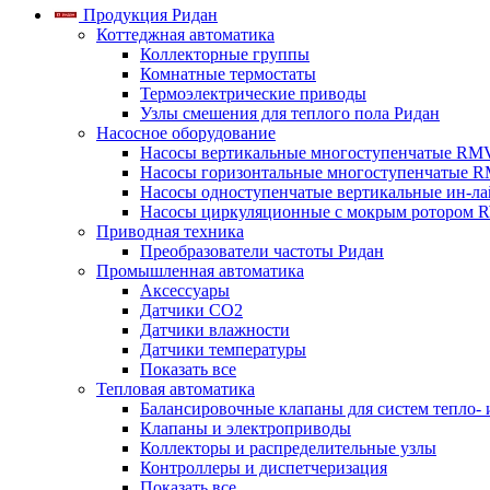
Продукция Ридан
Коттеджная автоматика
Коллекторные группы
Комнатные термостаты
Термоэлектрические приводы
Узлы смешения для теплого пола Ридан
Насосное оборудование
Насосы вертикальные многоступенчатые RM
Насосы горизонтальные многоступенчатые R
Насосы одноступенчатые вертикальные ин-л
Насосы циркуляционные с мокрым ротором 
Приводная техника
Преобразователи частоты Ридан
Промышленная автоматика
Аксессуары
Датчики CO2
Датчики влажности
Датчики температуры
Показать все
Тепловая автоматика
Балансировочные клапаны для систем тепло-
Клапаны и электроприводы
Коллекторы и распределительные узлы
Контроллеры и диспетчеризация
Показать все