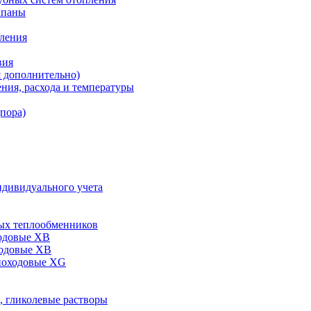
апаны
пления
вия
я дополнительно)
ния, расхода и температуры
дпора)
ндивидуального учета
ых теплообменников
одовые XB
ходовые ХВ
ноходовые ХG
, гликолевые растворы