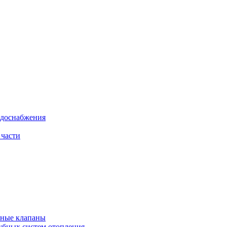
одоснабжения
 части
рные клапаны
убных систем отопления