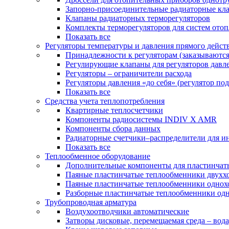
Запорно-присоединительные радиаторные кл
Клапаны радиаторных терморегуляторов
Комплекты терморегуляторов для систем ото
Показать все
Регуляторы температуры и давления прямого дейст
Принадлежности к регуляторам (заказываютс
Регулирующие клапаны для регуляторов давле
Регуляторы – ограничители расхода
Регуляторы давления «до себя» (регулятор по
Показать все
Средства учета теплопотребления
Квартирные теплосчетчики
Компоненты радиосистемы INDIV X AMR
Компоненты сбора данных
Радиаторные счетчики–распределители для и
Показать все
Теплообменное оборудование
Дополнительные компоненты для пластинчат
Паяные пластинчатые теплообменники двухх
Паяные пластинчатые теплообменники одно
Разборные пластинчатые теплообменники од
Трубопроводная арматура
Воздухоотводчики автоматические
Затворы дисковые, перемещаемая среда – вода