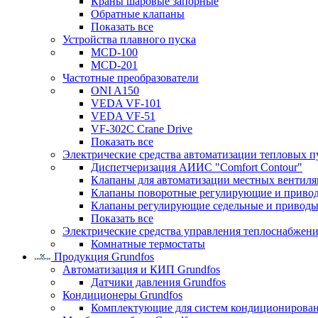
Краны шаровые запорные
Обратные клапаны
Показать все
Устройства плавного пуска
MCD-100
MCD-201
Частотные преобразователи
ONI A150
VEDA VF-101
VEDA VF-51
VF-302C Crane Drive
Показать все
Электрические средства автоматизации тепловых п
Диспетчеризация АИИС "Comfort Contour"
Клапаны для автоматизации местных вентил
Клапаны поворотные регулирующие и приво
Клапаны регулирующие седельные и приводы
Показать все
Электрические средства управления теплоснабжен
Комнатные термостаты
Продукция Grundfos
Автоматизация и КИП Grundfos
Датчики давления Grundfos
Кондиционеры Grundfos
Комплектующие для систем кондиционирова