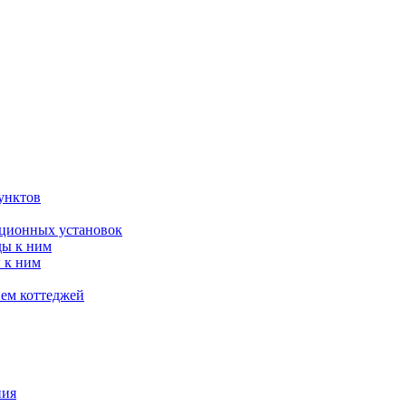
унктов
яционных установок
ды к ним
 к ним
ием коттеджей
ния