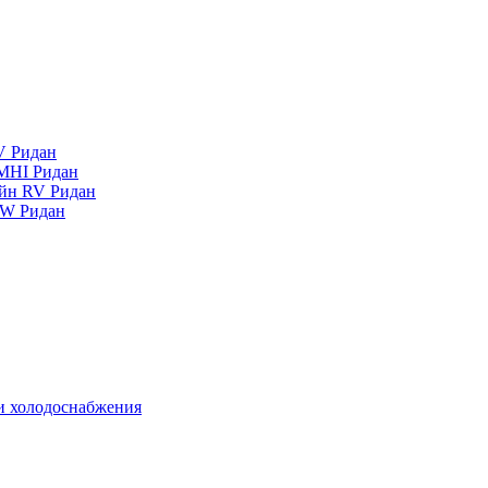
V Ридан
MHI Ридан
айн RV Ридан
RW Ридан
 и холодоснабжения