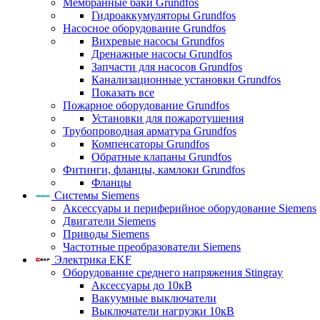
Мембранные баки Grundfos
Гидроаккумуляторы Grundfos
Насосное оборудование Grundfos
Вихревые насосы Grundfos
Дренажные насосы Grundfos
Запчасти для насосов Grundfos
Канализационные установки Grundfos
Показать все
Пожарное оборудование Grundfos
Установки для пожаротушения
Трубопроводная арматура Grundfos
Компенсаторы Grundfos
Обратные клапаны Grundfos
Фитинги, фланцы, камлоки Grundfos
Фланцы
Системы Siemens
Аксессуары и периферийное оборудование Siemens
Двигатели Siemens
Приводы Siemens
Частотные преобразователи Siemens
Электрика EKF
Оборудование среднего напряжения Stingray
Аксессуары до 10кВ
Вакуумные выключатели
Выключатели нагрузки 10кВ