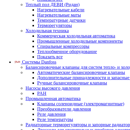
Теплый пол ДЕВИ (Ридан)
Нагревательные кабели
Нагревательные маты
Температурные датчики
Терморегуляторы
Холодильная техника
Коммерческая холодильная автоматика
Промышленные холодильные компоненты
Спиральные компрессоры
Теплообменное оборудование
Показать все
Системы Danfoss
Балансировочные клапаны для систем тепло- и хол
Автоматические балансировочные клапаны
Дополнительные принадлежности и запасные
Ручные балансировочные клапаны
Насосы высокого давления
PAH
Промышленная автоматика
Клапаны соленоидные (электромагнитные)
Преобразователи давления
Реле давления
Реле температуры
Радиаторные терморегуляторы и запорные радиато
Дроссели для отопительных приборов однотр