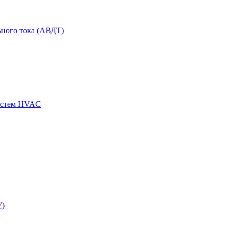
ного тока (АВДТ)
истем HVAC
У)