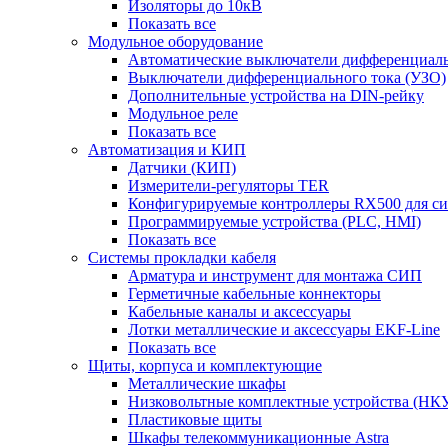
Изоляторы до 10кВ
Показать все
Модульное оборудование
Автоматические выключатели дифференциаль
Выключатели дифференциального тока (УЗО)
Дополнительные устройства на DIN-рейку
Модульное реле
Показать все
Автоматизация и КИП
Датчики (КИП)
Измерители-регуляторы TER
Конфигурируемые контроллеры RX500 для с
Программируемые устройства (PLC, HMI)
Показать все
Системы прокладки кабеля
Арматура и инструмент для монтажа СИП
Герметичные кабельные коннекторы
Кабельные каналы и аксессуары
Лотки металлические и аксессуары EKF-Line
Показать все
Щиты, корпуса и комплектующие
Металлические шкафы
Низковольтные комплектные устройства (НК
Пластиковые щиты
Шкафы телекоммуникационные Astra