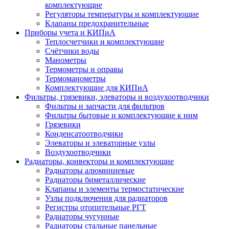
комплектующие
Регуляторы температуры и комплектующие
Клапаны предохранительные
Приборы учета и КИПиА
Теплосчетчики и комплектующие
Счётчики воды
Манометры
Термометры и оправы
Термоманометры
Комплектующие для КИПиА
Фильтры, грязевики, элеваторы и воздухоотводчики
Фильтры и запчасти для фильтров
Фильтры бытовые и комплектующие к ним
Грязевики
Конденсатоотводчики
Элеваторы и элеваторные узлы
Воздухоотводчики
Радиаторы, конвекторы и комплектующие
Радиаторы алюминиевые
Радиаторы биметаллические
Клапаны и элементы термостатические
Узлы подключения для радиаторов
Регистры отопительные РГТ
Радиаторы чугунные
Радиаторы стальные панельные