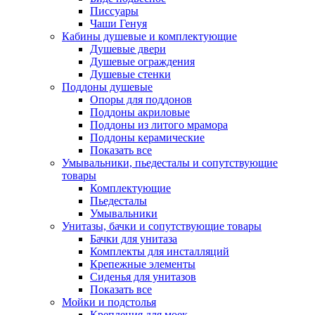
Писсуары
Чаши Генуя
Кабины душевые и комплектующие
Душевые двери
Душевые ограждения
Душевые стенки
Поддоны душевые
Опоры для поддонов
Поддоны акриловые
Поддоны из литого мрамора
Поддоны керамические
Показать все
Умывальники, пьедесталы и сопутствующие
товары
Комплектующие
Пьедесталы
Умывальники
Унитазы, бачки и сопутствующие товары
Бачки для унитаза
Комплекты для инсталляций
Крепежные элементы
Сиденья для унитазов
Показать все
Мойки и подстолья
Крепления для моек