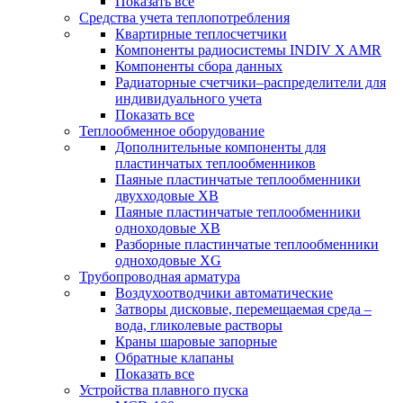
Показать все
Средства учета теплопотребления
Квартирные теплосчетчики
Компоненты радиосистемы INDIV X AMR
Компоненты сбора данных
Радиаторные счетчики–распределители для
индивидуального учета
Показать все
Теплообменное оборудование
Дополнительные компоненты для
пластинчатых теплообменников
Паяные пластинчатые теплообменники
двухходовые XB
Паяные пластинчатые теплообменники
одноходовые ХВ
Разборные пластинчатые теплообменники
одноходовые ХG
Трубопроводная арматура
Воздухоотводчики автоматические
Затворы дисковые, перемещаемая среда –
вода, гликолевые растворы
Краны шаровые запорные
Обратные клапаны
Показать все
Устройства плавного пуска