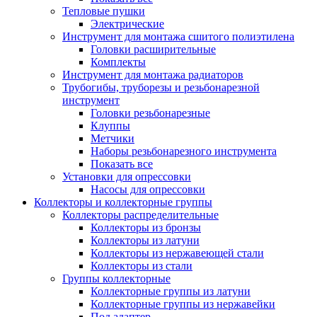
Тепловые пушки
Электрические
Инструмент для монтажа сшитого полиэтилена
Головки расширительные
Комплекты
Инструмент для монтажа радиаторов
Трубогибы, труборезы и резьбонарезной
инструмент
Головки резьбонарезные
Клуппы
Метчики
Наборы резьбонарезного инструмента
Показать все
Установки для опрессовки
Насосы для опрессовки
Коллекторы и коллекторные группы
Коллекторы распределительные
Коллекторы из бронзы
Коллекторы из латуни
Коллекторы из нержавеющей стали
Коллекторы из стали
Группы коллекторные
Коллекторные группы из латуни
Коллекторные группы из нержавейки
Под адаптер