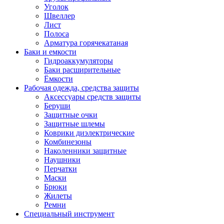
Уголок
Швеллер
Лист
Полоса
Арматура горячекатаная
Баки и емкости
Гидроаккумуляторы
Баки расширительные
Ёмкости
Рабочая одежда, средства защиты
Аксессуары средств защиты
Беруши
Защитные очки
Защитные шлемы
Коврики диэлектрические
Комбинезоны
Наколенники защитные
Наушники
Перчатки
Маски
Брюки
Жилеты
Ремни
Специальный инструмент