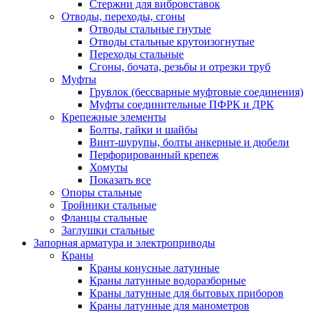
Стержни для вибровставок
Отводы, переходы, сгоны
Отводы стальные гнутые
Отводы стальные крутоизогнутые
Переходы стальные
Сгоны, бочата, резьбы и отрезки труб
Муфты
Грувлок (бессварные муфтовые соединения)
Муфты соединительные ПФРК и ДРК
Крепежные элементы
Болты, гайки и шайбы
Винт-шурупы, болты анкерные и дюбели
Перфорированный крепеж
Хомуты
Показать все
Опоры стальные
Тройники стальные
Фланцы стальные
Заглушки стальные
Запорная арматура и электроприводы
Краны
Краны конусные латунные
Краны латунные водоразборные
Краны латунные для бытовых приборов
Краны латунные для манометров