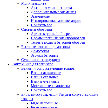
Молниезащита
Активная молниезащита
Дополнительные элементы
Заземление
Изолированная молниезащита
Показать все
Системы обогрева
Архитектурный обогрев
Промышленный электрообогрев
Теплые полы и бытовой обогрев
Бытовые звонки и домофоны
Домофоны
Звонки бытовые
Сувенирная продукция
Сантехника для санузлов
Ванны и сопутствующие товары
Ванны акриловые
Ванны стальные
Ванны чугунные
Монтажные комплекты
Показать все
Биде, писсуары, чаши Генуя и сопутствующие
товары
Биде напольные
Биде подвесное