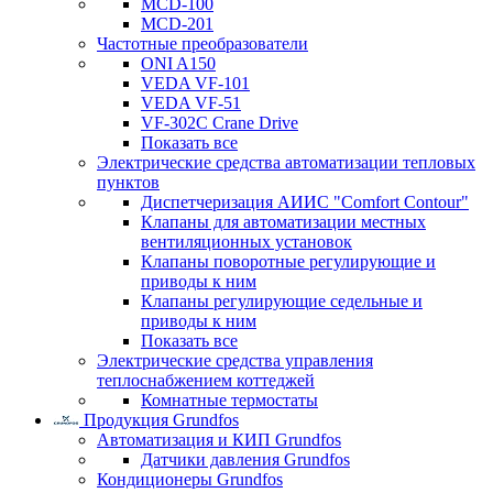
MCD-100
MCD-201
Частотные преобразователи
ONI A150
VEDA VF-101
VEDA VF-51
VF-302C Crane Drive
Показать все
Электрические средства автоматизации тепловых
пунктов
Диспетчеризация АИИС "Comfort Contour"
Клапаны для автоматизации местных
вентиляционных установок
Клапаны поворотные регулирующие и
приводы к ним
Клапаны регулирующие седельные и
приводы к ним
Показать все
Электрические средства управления
теплоснабжением коттеджей
Комнатные термостаты
Продукция Grundfos
Автоматизация и КИП Grundfos
Датчики давления Grundfos
Кондиционеры Grundfos