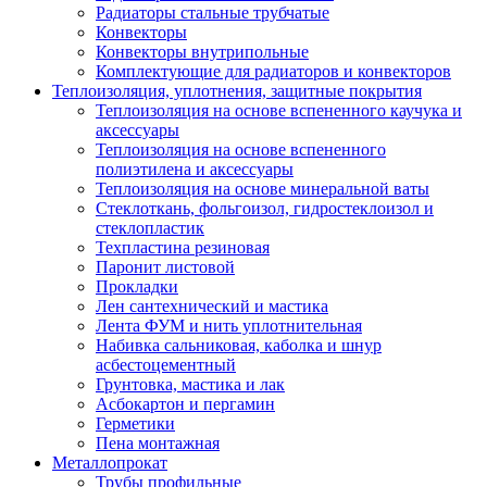
Радиаторы стальные трубчатые
Конвекторы
Конвекторы внутрипольные
Комплектующие для радиаторов и конвекторов
Теплоизоляция, уплотнения, защитные покрытия
Теплоизоляция на основе вспененного каучука и
аксессуары
Теплоизоляция на основе вспененного
полиэтилена и аксессуары
Теплоизоляция на основе минеральной ваты
Стеклоткань, фольгоизол, гидростеклоизол и
стеклопластик
Техпластина резиновая
Паронит листовой
Прокладки
Лен сантехнический и мастика
Лента ФУМ и нить уплотнительная
Набивка сальниковая, каболка и шнур
асбестоцементный
Грунтовка, мастика и лак
Асбокартон и пергамин
Герметики
Пена монтажная
Металлопрокат
Трубы профильные