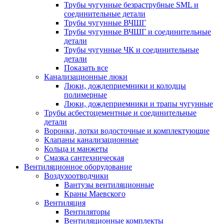
Трубы чугунные безраструбные SML и
соединительные детали
Трубы чугунные ВЧШГ
Трубы чугунные ВЧШГ и соединительные
детали
Трубы чугунные ЧК и соединительные
детали
Показать все
Канализационные люки
Люки, дождеприемники и колодцы
полимерные
Люки, дождеприемники и трапы чугунные
Трубы асбестоцементные и соединительные
детали
Воронки, лотки водосточные и комплектующие
Клапаны канализационные
Кольца и манжеты
Смазка сантехническая
Вентиляционное оборудование
Воздухоотводчики
Вантузы вентиляционные
Краны Маевского
Вентиляция
Вентиляторы
Вентиляционные комплекты