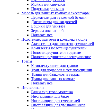
Мойки для санузлов
Подстолья для моек
Мебель для ванных комнат и аксессуары
Держатели для туалетной бумаги
Диспенсеры для жидкостей
Ершики для унитаза
Зеркала для ванной
Показать все
Полотенцесушители и комплектующие
Аксессуары для полотенцесушителей
Комплекты полотенцесушителей
Полотенцесушители водяные
Полотенцесушители электрические
Трапы
Комплектующие для трапов
Трап для подвалов и тех.помещений
Трапы для балконов и террас
Трапы для ванных комнат
Показать все
Инсталляции
Бачки скрытого монтажа
Инсталляции для биде
Инсталляции для смесителей
Инсталляции для умывальников