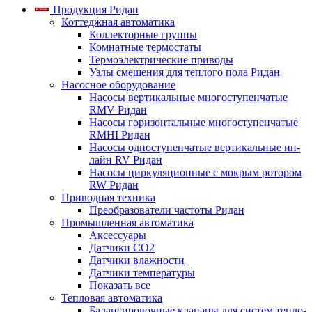
Продукция Ридан
Коттеджная автоматика
Коллекторные группы
Комнатные термостаты
Термоэлектрические приводы
Узлы смешения для теплого пола Ридан
Насосное оборудование
Насосы вертикальные многоступенчатые
RMV Ридан
Насосы горизонтальные многоступенчатые
RMHI Ридан
Насосы одноступенчатые вертикальные ин-
лайн RV Ридан
Насосы циркуляционные с мокрым ротором
RW Ридан
Приводная техника
Преобразователи частоты Ридан
Промышленная автоматика
Аксессуары
Датчики CO2
Датчики влажности
Датчики температуры
Показать все
Тепловая автоматика
Балансировочные клапаны для систем тепло-