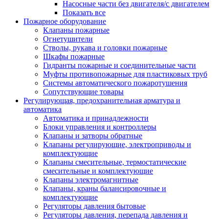
Насосные части без двигателя/с двигателем
Показать все
Пожарное оборудование
Клапаны пожарные
Огнетушители
Стволы, рукава и головки пожарные
Шкафы пожарные
Гидранты пожарные и соединительные части
Муфты противопожарные для пластиковых труб
Системы автоматического пожаротушения
Сопутствующие товары
Регулирующая, предохранительная арматура и
автоматика
Автоматика и принадлежности
Блоки управления и контроллеры
Клапаны и затворы обратные
Клапаны регулирующие, электроприводы и
комплектующие
Клапаны смесительные, термостатические
смесительные и комплектующие
Клапаны электромагнитные
Клапаны, краны балансировочные и
комплектующие
Регуляторы давления бытовые
Регуляторы давления, перепада давления и