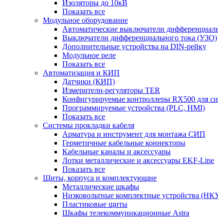
Изоляторы до 10кВ
Показать все
Модульное оборудование
Автоматические выключатели дифференциаль
Выключатели дифференциального тока (УЗО)
Дополнительные устройства на DIN-рейку
Модульное реле
Показать все
Автоматизация и КИП
Датчики (КИП)
Измерители-регуляторы TER
Конфигурируемые контроллеры RX500 для с
Программируемые устройства (PLC, HMI)
Показать все
Системы прокладки кабеля
Арматура и инструмент для монтажа СИП
Герметичные кабельные коннекторы
Кабельные каналы и аксессуары
Лотки металлические и аксессуары EKF-Line
Показать все
Щиты, корпуса и комплектующие
Металлические шкафы
Низковольтные комплектные устройства (НК
Пластиковые щиты
Шкафы телекоммуникационные Astra