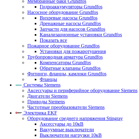
Мембранные баки Grundfos
Гидроаккумуляторы Grundfos
Насосное оборудование Grundfos
Вихревые насосы Grundfos
Дренажные насосы Grundfos
Запчасти для насосов Grundfos
Канализационные установки Grundfos
Показать все
Пожарное оборудование Grundfos
Установки для пожаротушения
Трубопроводная арматура Grundfos
Компенсаторы Grundfos
Обратные клапаны Grundfos
Фитинги, фланцы, камлоки Grundfos
Фланцы
Системы Siemens
Аксессуары и периферийное оборудование Siemens
Двигатели Siemens
Приводы Siemens
Частотные преобразователи Siemens
Электрика EKF
Оборудование среднего напряжения Stingray
Аксессуары до 10кВ
Вакуумные выключатели
Выключатели нагрузки 10кВ