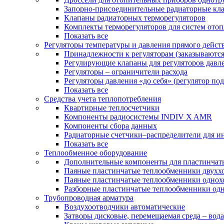
Запорно-присоединительные радиаторные кл
Клапаны радиаторных терморегуляторов
Комплекты терморегуляторов для систем ото
Показать все
Регуляторы температуры и давления прямого дейст
Принадлежности к регуляторам (заказываютс
Регулирующие клапаны для регуляторов давле
Регуляторы – ограничители расхода
Регуляторы давления «до себя» (регулятор по
Показать все
Средства учета теплопотребления
Квартирные теплосчетчики
Компоненты радиосистемы INDIV X AMR
Компоненты сбора данных
Радиаторные счетчики–распределители для и
Показать все
Теплообменное оборудование
Дополнительные компоненты для пластинчат
Паяные пластинчатые теплообменники двухх
Паяные пластинчатые теплообменники одно
Разборные пластинчатые теплообменники од
Трубопроводная арматура
Воздухоотводчики автоматические
Затворы дисковые, перемещаемая среда – вода