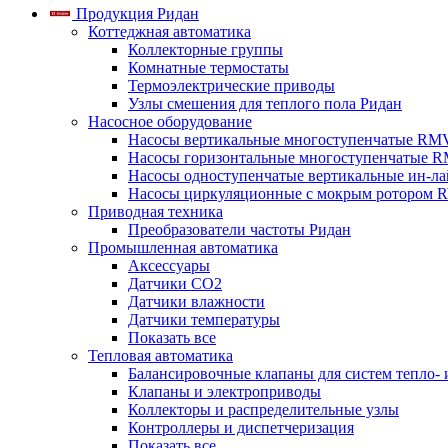
Продукция Ридан
Коттеджная автоматика
Коллекторные группы
Комнатные термостаты
Термоэлектрические приводы
Узлы смешения для теплого пола Ридан
Насосное оборудование
Насосы вертикальные многоступенчатые RM
Насосы горизонтальные многоступенчатые R
Насосы одноступенчатые вертикальные ин-л
Насосы циркуляционные с мокрым ротором 
Приводная техника
Преобразователи частоты Ридан
Промышленная автоматика
Аксессуары
Датчики CO2
Датчики влажности
Датчики температуры
Показать все
Тепловая автоматика
Балансировочные клапаны для систем тепло-
Клапаны и электроприводы
Коллекторы и распределительные узлы
Контроллеры и диспетчеризация
Показать все