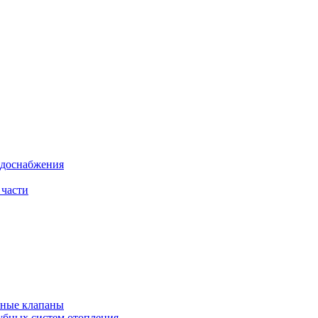
одоснабжения
 части
рные клапаны
убных систем отопления