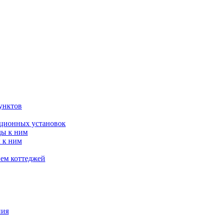
унктов
яционных установок
ды к ним
 к ним
ием коттеджей
ния