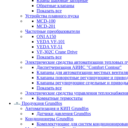
Краны шаровые запорные
Обратные клапаны
Показать все
Устройства плавного пуска
MCD-100
MCD-201
Частотные преобразователи
ONI A150
VEDA VF-101
VEDA VF-51
VF-302C Crane Drive
Показать все
Электрические средства автоматизации тепловых п
Диспетчеризация АИИС "Comfort Contour"
Клапаны для автоматизации местных вентил
Клапаны поворотные регулирующие и приво
Клапаны регулирующие седельные и приводы
Показать все
Электрические средства управления теплоснабжен
Комнатные термостаты
Продукция Grundfos
Автоматизация и КИП Grundfos
Датчики давления Grundfos
Кондиционеры Grundfos
Комплектующие для систем кондиционирова