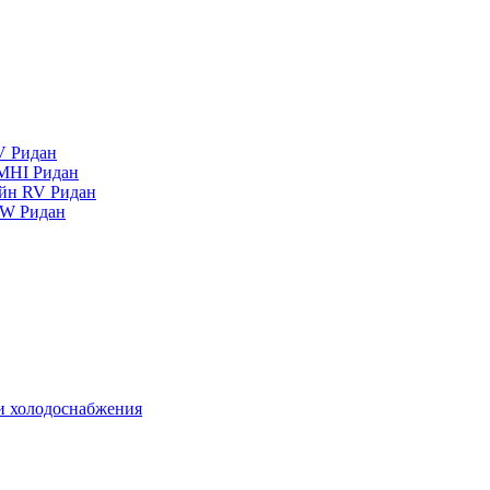
V Ридан
MHI Ридан
айн RV Ридан
RW Ридан
 и холодоснабжения