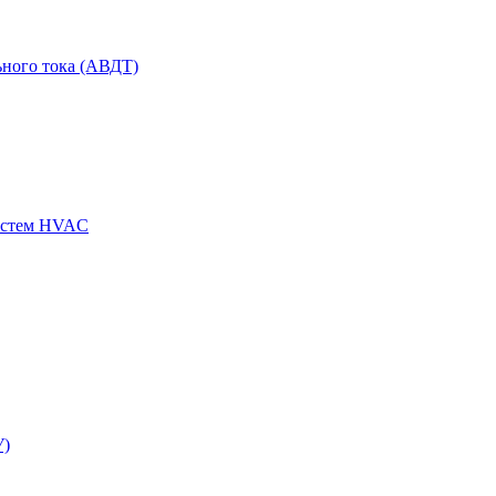
ного тока (АВДТ)
истем HVAC
У)