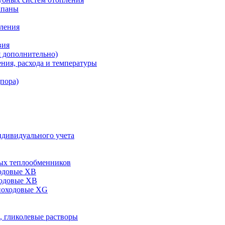
апаны
пления
вия
я дополнительно)
ния, расхода и температуры
дпора)
ндивидуального учета
ых теплообменников
одовые XB
ходовые ХВ
ноходовые ХG
, гликолевые растворы