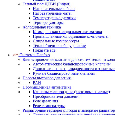
Теплый пол ДЕВИ (Ридан)
Нагревательные кабели
Нагревательные маты
Температурные датчики
Терморегуляторы
Холодильная техника
Коммерческая холодильная автоматика
Промышленные холодильные компоненты
Спиральные компрессоры
Теплообменное оборудование
Показать все
Системы Danfoss
Балансировочные клапаны для систем тепло- и хол
Автоматические балансировочные клапаны
Дополнительные принадлежности и запасные
Ручные балансировочные клапаны
Насосы высокого давления
PAH
Промышленная автоматика
Клапаны соленоидные (электромагнитные)
Преобразователи давления
Реле давления
Реле температуры
Радиаторные терморегуляторы и запорные радиато
Дроссели для отопительных приборов однотр