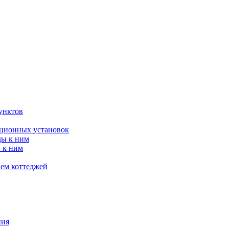
унктов
яционных установок
ды к ним
 к ним
ием коттеджей
ния