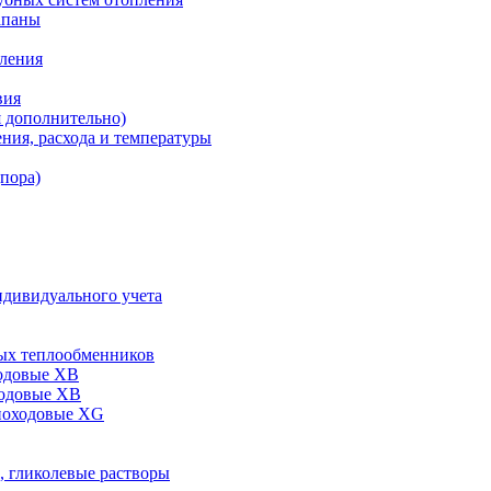
апаны
пления
вия
я дополнительно)
ния, расхода и температуры
дпора)
ндивидуального учета
ых теплообменников
одовые XB
ходовые ХВ
ноходовые ХG
, гликолевые растворы