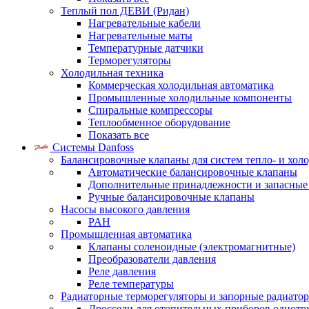
Теплый пол ДЕВИ (Ридан)
Нагревательные кабели
Нагревательные маты
Температурные датчики
Терморегуляторы
Холодильная техника
Коммерческая холодильная автоматика
Промышленные холодильные компоненты
Спиральные компрессоры
Теплообменное оборудование
Показать все
Системы Danfoss
Балансировочные клапаны для систем тепло- и хол
Автоматические балансировочные клапаны
Дополнительные принадлежности и запасные
Ручные балансировочные клапаны
Насосы высокого давления
PAH
Промышленная автоматика
Клапаны соленоидные (электромагнитные)
Преобразователи давления
Реле давления
Реле температуры
Радиаторные терморегуляторы и запорные радиато
Дроссели для отопительных приборов однотр