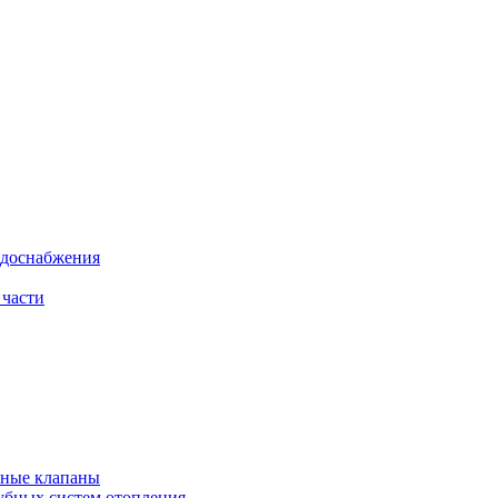
одоснабжения
 части
рные клапаны
убных систем отопления