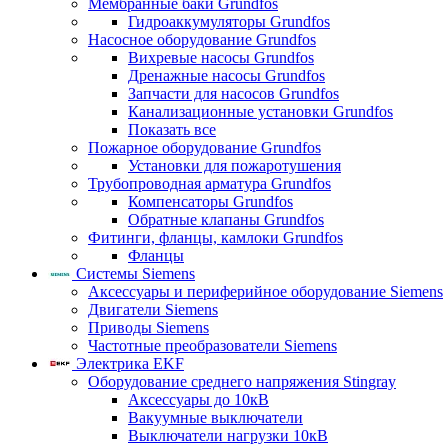
Мембранные баки Grundfos
Гидроаккумуляторы Grundfos
Насосное оборудование Grundfos
Вихревые насосы Grundfos
Дренажные насосы Grundfos
Запчасти для насосов Grundfos
Канализационные установки Grundfos
Показать все
Пожарное оборудование Grundfos
Установки для пожаротушения
Трубопроводная арматура Grundfos
Компенсаторы Grundfos
Обратные клапаны Grundfos
Фитинги, фланцы, камлоки Grundfos
Фланцы
Системы Siemens
Аксессуары и периферийное оборудование Siemens
Двигатели Siemens
Приводы Siemens
Частотные преобразователи Siemens
Электрика EKF
Оборудование среднего напряжения Stingray
Аксессуары до 10кВ
Вакуумные выключатели
Выключатели нагрузки 10кВ