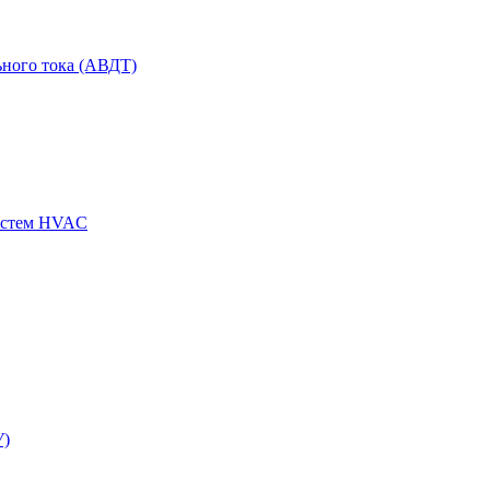
ного тока (АВДТ)
истем HVAC
У)