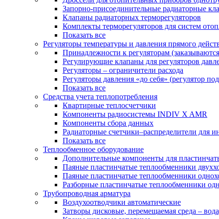
Запорно-присоединительные радиаторные кл
Клапаны радиаторных терморегуляторов
Комплекты терморегуляторов для систем ото
Показать все
Регуляторы температуры и давления прямого дейст
Принадлежности к регуляторам (заказываютс
Регулирующие клапаны для регуляторов давле
Регуляторы – ограничители расхода
Регуляторы давления «до себя» (регулятор по
Показать все
Средства учета теплопотребления
Квартирные теплосчетчики
Компоненты радиосистемы INDIV X AMR
Компоненты сбора данных
Радиаторные счетчики–распределители для и
Показать все
Теплообменное оборудование
Дополнительные компоненты для пластинчат
Паяные пластинчатые теплообменники двухх
Паяные пластинчатые теплообменники одно
Разборные пластинчатые теплообменники од
Трубопроводная арматура
Воздухоотводчики автоматические
Затворы дисковые, перемещаемая среда – вода