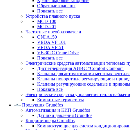
Краны шаровые запорные
Обратные клапаны
Показать все
Устройства плавного пуска
MCD-100
MCD-201
Частотные преобразователи
ONI A150
VEDA VF-101
VEDA VF-51
VF-302C Crane Drive
Показать все
Электрические средства автоматизации тепловых п
Диспетчеризация АИИС "Comfort Contour"
Клапаны для автоматизации местных вентил
Клапаны поворотные регулирующие и приво
Клапаны регулирующие седельные и приводы
Показать все
Электрические средства управления теплоснабжен
Комнатные термостаты
Продукция Grundfos
Автоматизация и КИП Grundfos
Датчики давления Grundfos
Кондиционеры Grundfos
Комплектующие для систем кондиционирова