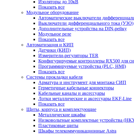
Изоляторы до 10кВ
Показать все
Модульное оборудование
Автоматические выключатели дифференциаль
Выключатели дифференциального тока (УЗО)
Дополнительные устройства на DIN-рейку
Модульное реле
Показать все
Автоматизация и КИП
Датчики (КИП)
Измерители-регуляторы TER
Конфигурируемые контроллеры RX500 для с
Программируемые устройства (PLC, HMI)
Показать все
Системы прокладки кабеля
Арматура и инструмент для монтажа СИП
Герметичные кабельные коннекторы
Кабельные каналы и аксессуары
Лотки металлические и аксессуары EKF-Line
Показать все
Щиты, корпуса и комплектующие
Металлические шкафы
Низковольтные комплектные устройства (НК
Пластиковые щиты
Шкафы телекоммуникационные Astra