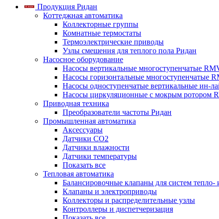
Продукция Ридан
Коттеджная автоматика
Коллекторные группы
Комнатные термостаты
Термоэлектрические приводы
Узлы смешения для теплого пола Ридан
Насосное оборудование
Насосы вертикальные многоступенчатые RM
Насосы горизонтальные многоступенчатые R
Насосы одноступенчатые вертикальные ин-л
Насосы циркуляционные с мокрым ротором 
Приводная техника
Преобразователи частоты Ридан
Промышленная автоматика
Аксессуары
Датчики CO2
Датчики влажности
Датчики температуры
Показать все
Тепловая автоматика
Балансировочные клапаны для систем тепло-
Клапаны и электроприводы
Коллекторы и распределительные узлы
Контроллеры и диспетчеризация
Показать все