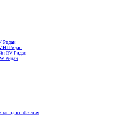
V Ридан
MHI Ридан
айн RV Ридан
RW Ридан
 и холодоснабжения