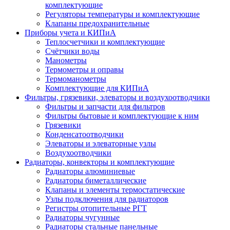
комплектующие
Регуляторы температуры и комплектующие
Клапаны предохранительные
Приборы учета и КИПиА
Теплосчетчики и комплектующие
Счётчики воды
Манометры
Термометры и оправы
Термоманометры
Комплектующие для КИПиА
Фильтры, грязевики, элеваторы и воздухоотводчики
Фильтры и запчасти для фильтров
Фильтры бытовые и комплектующие к ним
Грязевики
Конденсатоотводчики
Элеваторы и элеваторные узлы
Воздухоотводчики
Радиаторы, конвекторы и комплектующие
Радиаторы алюминиевые
Радиаторы биметаллические
Клапаны и элементы термостатические
Узлы подключения для радиаторов
Регистры отопительные РГТ
Радиаторы чугунные
Радиаторы стальные панельные