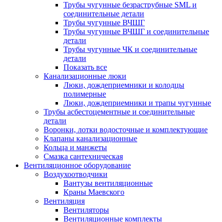
Трубы чугунные безраструбные SML и
соединительные детали
Трубы чугунные ВЧШГ
Трубы чугунные ВЧШГ и соединительные
детали
Трубы чугунные ЧК и соединительные
детали
Показать все
Канализационные люки
Люки, дождеприемники и колодцы
полимерные
Люки, дождеприемники и трапы чугунные
Трубы асбестоцементные и соединительные
детали
Воронки, лотки водосточные и комплектующие
Клапаны канализационные
Кольца и манжеты
Смазка сантехническая
Вентиляционное оборудование
Воздухоотводчики
Вантузы вентиляционные
Краны Маевского
Вентиляция
Вентиляторы
Вентиляционные комплекты