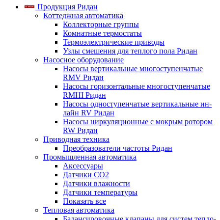
Продукция Ридан
Коттеджная автоматика
Коллекторные группы
Комнатные термостаты
Термоэлектрические приводы
Узлы смешения для теплого пола Ридан
Насосное оборудование
Насосы вертикальные многоступенчатые
RMV Ридан
Насосы горизонтальные многоступенчатые
RMHI Ридан
Насосы одноступенчатые вертикальные ин-
лайн RV Ридан
Насосы циркуляционные с мокрым ротором
RW Ридан
Приводная техника
Преобразователи частоты Ридан
Промышленная автоматика
Аксессуары
Датчики CO2
Датчики влажности
Датчики температуры
Показать все
Тепловая автоматика
Балансировочные клапаны для систем тепло-