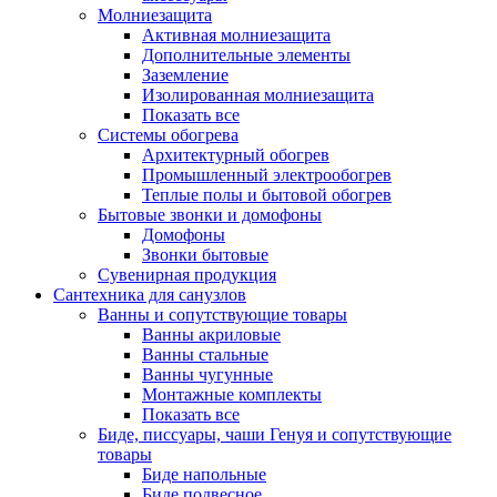
Молниезащита
Активная молниезащита
Дополнительные элементы
Заземление
Изолированная молниезащита
Показать все
Системы обогрева
Архитектурный обогрев
Промышленный электрообогрев
Теплые полы и бытовой обогрев
Бытовые звонки и домофоны
Домофоны
Звонки бытовые
Сувенирная продукция
Сантехника для санузлов
Ванны и сопутствующие товары
Ванны акриловые
Ванны стальные
Ванны чугунные
Монтажные комплекты
Показать все
Биде, писсуары, чаши Генуя и сопутствующие
товары
Биде напольные
Биде подвесное