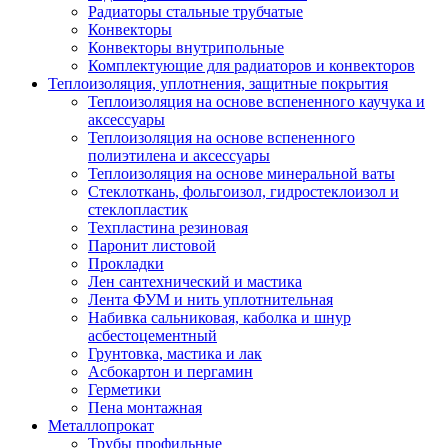
Радиаторы стальные трубчатые
Конвекторы
Конвекторы внутрипольные
Комплектующие для радиаторов и конвекторов
Теплоизоляция, уплотнения, защитные покрытия
Теплоизоляция на основе вспененного каучука и
аксессуары
Теплоизоляция на основе вспененного
полиэтилена и аксессуары
Теплоизоляция на основе минеральной ваты
Стеклоткань, фольгоизол, гидростеклоизол и
стеклопластик
Техпластина резиновая
Паронит листовой
Прокладки
Лен сантехнический и мастика
Лента ФУМ и нить уплотнительная
Набивка сальниковая, каболка и шнур
асбестоцементный
Грунтовка, мастика и лак
Асбокартон и пергамин
Герметики
Пена монтажная
Металлопрокат
Трубы профильные