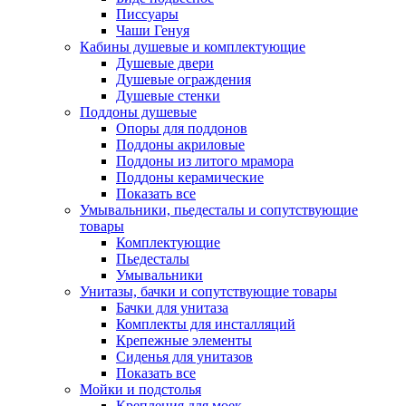
Писсуары
Чаши Генуя
Кабины душевые и комплектующие
Душевые двери
Душевые ограждения
Душевые стенки
Поддоны душевые
Опоры для поддонов
Поддоны акриловые
Поддоны из литого мрамора
Поддоны керамические
Показать все
Умывальники, пьедесталы и сопутствующие
товары
Комплектующие
Пьедесталы
Умывальники
Унитазы, бачки и сопутствующие товары
Бачки для унитаза
Комплекты для инсталляций
Крепежные элементы
Сиденья для унитазов
Показать все
Мойки и подстолья
Крепления для моек