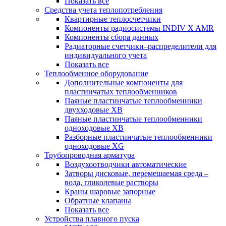
Показать все
Средства учета теплопотребления
Квартирные теплосчетчики
Компоненты радиосистемы INDIV X AMR
Компоненты сбора данных
Радиаторные счетчики–распределители для
индивидуального учета
Показать все
Теплообменное оборудование
Дополнительные компоненты для
пластинчатых теплообменников
Паяные пластинчатые теплообменники
двухходовые XB
Паяные пластинчатые теплообменники
одноходовые ХВ
Разборные пластинчатые теплообменники
одноходовые ХG
Трубопроводная арматура
Воздухоотводчики автоматические
Затворы дисковые, перемещаемая среда –
вода, гликолевые растворы
Краны шаровые запорные
Обратные клапаны
Показать все
Устройства плавного пуска