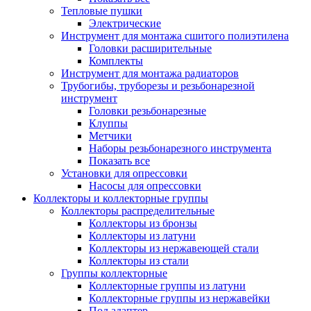
Тепловые пушки
Электрические
Инструмент для монтажа сшитого полиэтилена
Головки расширительные
Комплекты
Инструмент для монтажа радиаторов
Трубогибы, труборезы и резьбонарезной
инструмент
Головки резьбонарезные
Клуппы
Метчики
Наборы резьбонарезного инструмента
Показать все
Установки для опрессовки
Насосы для опрессовки
Коллекторы и коллекторные группы
Коллекторы распределительные
Коллекторы из бронзы
Коллекторы из латуни
Коллекторы из нержавеющей стали
Коллекторы из стали
Группы коллекторные
Коллекторные группы из латуни
Коллекторные группы из нержавейки
Под адаптер