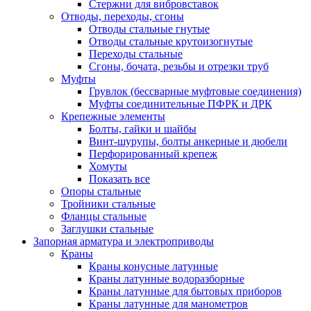
Стержни для вибровставок
Отводы, переходы, сгоны
Отводы стальные гнутые
Отводы стальные крутоизогнутые
Переходы стальные
Сгоны, бочата, резьбы и отрезки труб
Муфты
Грувлок (бессварные муфтовые соединения)
Муфты соединительные ПФРК и ДРК
Крепежные элементы
Болты, гайки и шайбы
Винт-шурупы, болты анкерные и дюбели
Перфорированный крепеж
Хомуты
Показать все
Опоры стальные
Тройники стальные
Фланцы стальные
Заглушки стальные
Запорная арматура и электроприводы
Краны
Краны конусные латунные
Краны латунные водоразборные
Краны латунные для бытовых приборов
Краны латунные для манометров