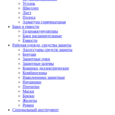
Уголок
Швеллер
Лист
Полоса
Арматура горячекатаная
Баки и емкости
Гидроаккумуляторы
Баки расширительные
Ёмкости
Рабочая одежда, средства защиты
Аксессуары средств защиты
Беруши
Защитные очки
Защитные шлемы
Коврики диэлектрические
Комбинезоны
Наколенники защитные
Наушники
Перчатки
Маски
Брюки
Жилеты
Ремни
Специальный инструмент