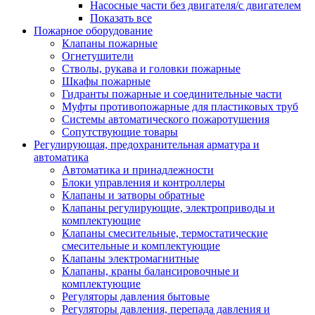
Насосные части без двигателя/с двигателем
Показать все
Пожарное оборудование
Клапаны пожарные
Огнетушители
Стволы, рукава и головки пожарные
Шкафы пожарные
Гидранты пожарные и соединительные части
Муфты противопожарные для пластиковых труб
Системы автоматического пожаротушения
Сопутствующие товары
Регулирующая, предохранительная арматура и
автоматика
Автоматика и принадлежности
Блоки управления и контроллеры
Клапаны и затворы обратные
Клапаны регулирующие, электроприводы и
комплектующие
Клапаны смесительные, термостатические
смесительные и комплектующие
Клапаны электромагнитные
Клапаны, краны балансировочные и
комплектующие
Регуляторы давления бытовые
Регуляторы давления, перепада давления и