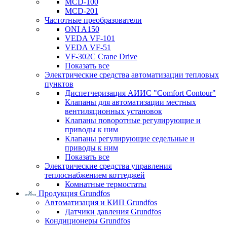
MCD-100
MCD-201
Частотные преобразователи
ONI A150
VEDA VF-101
VEDA VF-51
VF-302C Crane Drive
Показать все
Электрические средства автоматизации тепловых
пунктов
Диспетчеризация АИИС "Comfort Contour"
Клапаны для автоматизации местных
вентиляционных установок
Клапаны поворотные регулирующие и
приводы к ним
Клапаны регулирующие седельные и
приводы к ним
Показать все
Электрические средства управления
теплоснабжением коттеджей
Комнатные термостаты
Продукция Grundfos
Автоматизация и КИП Grundfos
Датчики давления Grundfos
Кондиционеры Grundfos