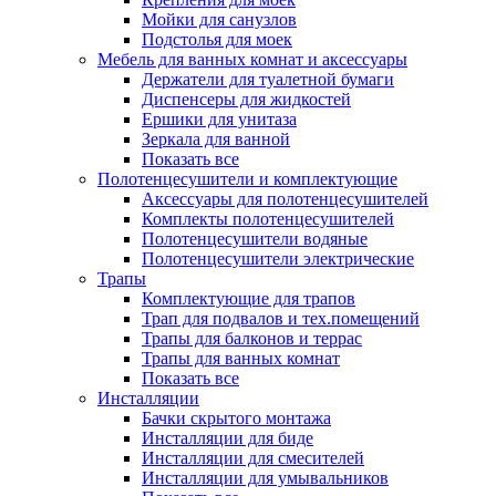
Мойки для санузлов
Подстолья для моек
Мебель для ванных комнат и аксессуары
Держатели для туалетной бумаги
Диспенсеры для жидкостей
Ершики для унитаза
Зеркала для ванной
Показать все
Полотенцесушители и комплектующие
Аксессуары для полотенцесушителей
Комплекты полотенцесушителей
Полотенцесушители водяные
Полотенцесушители электрические
Трапы
Комплектующие для трапов
Трап для подвалов и тех.помещений
Трапы для балконов и террас
Трапы для ванных комнат
Показать все
Инсталляции
Бачки скрытого монтажа
Инсталляции для биде
Инсталляции для смесителей
Инсталляции для умывальников