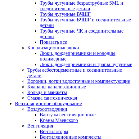
Трубы чугунные безраструбные SML и
соединительные детали
Трубы чугунные ВЧШГ
Трубы чугунные ВЧШГ и соединительные
детали
Трубы чугунные ЧК и соединительные
детали
Показать все
Канализационные люки
Люки, дождеприемники и колодцы
полимерные
Люки, дождеприемники и трапы чугунные
Трубы асбестоцементные и соединительные
детали
Воронки, лотки водосточные и комплектующие
Клапаны канализационные
Кольца и манжеты
Смазка сантехническая
Вентиляционное оборудование
Воздухоотводчики
Вантузы вентиляционные
Краны Маевского
Вентиляция
Вентиляторы
Вентиляционные комплекты