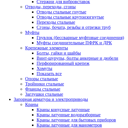
Стержни для вибровставок
Отводы, переходы, сгоны
Отводы стальные гнутые
Отводы стальные крутоизогнутые
Переходы стальные
Сгоны, бочата, резьбы и отрезки труб
Муфты
Грувлок (бессварные муфтовые соединения)
Муфты соединительные ПФРК и ДРК
Крепежные элементы
Болты, гайки и шайбы
Винт-шурупы, болты анкерные и дюбели
Перфорированный крепеж
Хомуты
Показать все
Опоры стальные
Тройники стальные
Фланцы стальные
Заглушки стальные
Запорная арматура и электроприводы
Краны
Краны конусные латунные
Краны латунные водоразборные
Краны латунные для бытовых приборов
Краны латунные для манометров