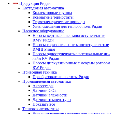
Продукция Ридан
Коттеджная автоматика
Коллекторные группы
Комнатные термостаты
Термоэлектрические приводы
Узлы смешения для теплого пола Ридан
Насосное оборудование
Насосы вертикальные многоступенчатые
RMV Ридан
Насосы горизонтальные многоступенчатые
RMHI Ридан
Насосы одноступенчатые вертикальные ин-
лайн RV Ридан
Насосы циркуляционные с мокрым ротором
RW Ридан
Приводная техника
Преобразователи частоты Ридан
Промышленная автоматика
Аксессуары
Датчики CO2
Датчики влажности
Датчики температуры
Показать все
Тепловая автоматика
Балансировочные клапаны для систем тепло-