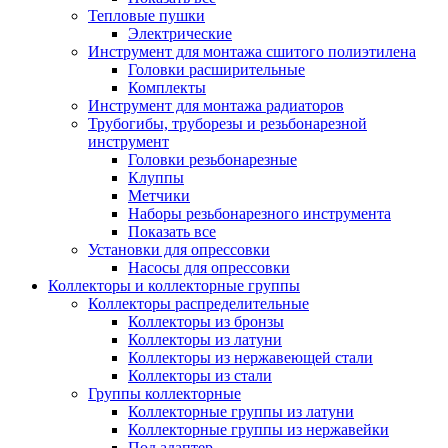
Тепловые пушки
Электрические
Инструмент для монтажа сшитого полиэтилена
Головки расширительные
Комплекты
Инструмент для монтажа радиаторов
Трубогибы, труборезы и резьбонарезной
инструмент
Головки резьбонарезные
Клуппы
Метчики
Наборы резьбонарезного инструмента
Показать все
Установки для опрессовки
Насосы для опрессовки
Коллекторы и коллекторные группы
Коллекторы распределительные
Коллекторы из бронзы
Коллекторы из латуни
Коллекторы из нержавеющей стали
Коллекторы из стали
Группы коллекторные
Коллекторные группы из латуни
Коллекторные группы из нержавейки
Под адаптер