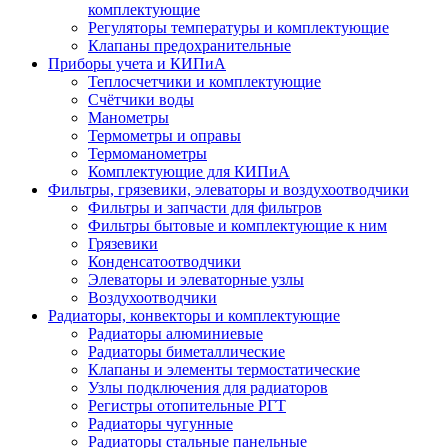
комплектующие
Регуляторы температуры и комплектующие
Клапаны предохранительные
Приборы учета и КИПиА
Теплосчетчики и комплектующие
Счётчики воды
Манометры
Термометры и оправы
Термоманометры
Комплектующие для КИПиА
Фильтры, грязевики, элеваторы и воздухоотводчики
Фильтры и запчасти для фильтров
Фильтры бытовые и комплектующие к ним
Грязевики
Конденсатоотводчики
Элеваторы и элеваторные узлы
Воздухоотводчики
Радиаторы, конвекторы и комплектующие
Радиаторы алюминиевые
Радиаторы биметаллические
Клапаны и элементы термостатические
Узлы подключения для радиаторов
Регистры отопительные РГТ
Радиаторы чугунные
Радиаторы стальные панельные