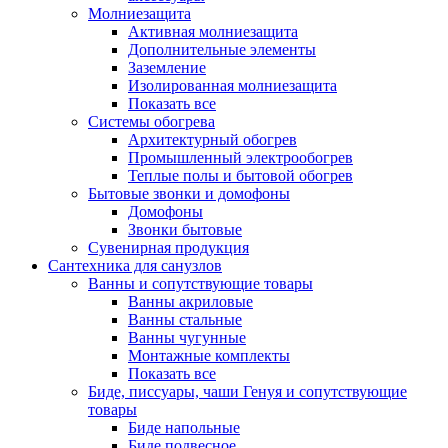
Молниезащита
Активная молниезащита
Дополнительные элементы
Заземление
Изолированная молниезащита
Показать все
Системы обогрева
Архитектурный обогрев
Промышленный электрообогрев
Теплые полы и бытовой обогрев
Бытовые звонки и домофоны
Домофоны
Звонки бытовые
Сувенирная продукция
Сантехника для санузлов
Ванны и сопутствующие товары
Ванны акриловые
Ванны стальные
Ванны чугунные
Монтажные комплекты
Показать все
Биде, писсуары, чаши Генуя и сопутствующие
товары
Биде напольные
Биде подвесное