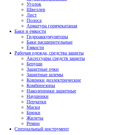
Уголок
Швеллер
Лист
Полоса
Арматура горячекатаная
Баки и емкости
Гидроаккумуляторы
Баки расширительные
Ёмкости
Рабочая одежда, средства защиты
Аксессуары средств защиты
Беруши
Защитные очки
Защитные шлемы
Коврики диэлектрические
Комбинезоны
Наколенники защитные
Наушники
Перчатки
Маски
Брюки
Жилеты
Ремни
Специальный инструмент