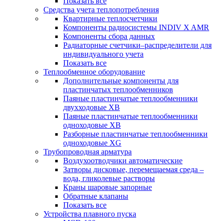
Показать все
Средства учета теплопотребления
Квартирные теплосчетчики
Компоненты радиосистемы INDIV X AMR
Компоненты сбора данных
Радиаторные счетчики–распределители для
индивидуального учета
Показать все
Теплообменное оборудование
Дополнительные компоненты для
пластинчатых теплообменников
Паяные пластинчатые теплообменники
двухходовые XB
Паяные пластинчатые теплообменники
одноходовые ХВ
Разборные пластинчатые теплообменники
одноходовые ХG
Трубопроводная арматура
Воздухоотводчики автоматические
Затворы дисковые, перемещаемая среда –
вода, гликолевые растворы
Краны шаровые запорные
Обратные клапаны
Показать все
Устройства плавного пуска