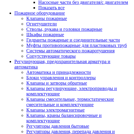
Насосные части без двигателя/с двигателем
Показать все
Пожарное оборудование
Клапаны пожарные
Огнетушители
Стволы, рукава и головки пожарные
Шкафы пожарные
Гидранты пожарные и соединительные части
Муфты противопожарные для пластиковых труб
Системы автоматического пожаротушения
Сопутствующие товары
Регулирующая, предохранительная арматура и
автоматика
Автоматика и принадлежности
Блоки управления и контроллеры
Клапаны и затворы обратные
Клапаны регулирующие, электроприводы и
комплектующие
Клапаны смесительные, термостатические
смесительные и комплектующие
Клапаны электромагнитные
Клапаны, краны балансировочные и
комплектующие
Регуляторы давления бытовые
Регуляторы давления, перепада давления и