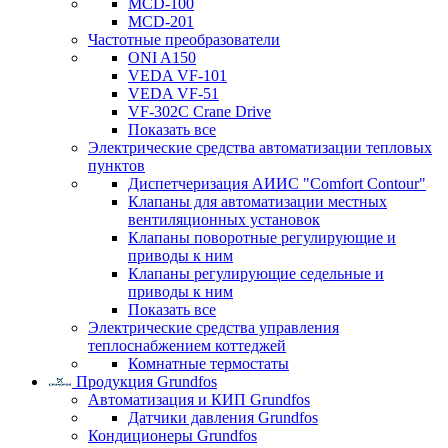
MCD-100
MCD-201
Частотные преобразователи
ONI A150
VEDA VF-101
VEDA VF-51
VF-302C Crane Drive
Показать все
Электрические средства автоматизации тепловых
пунктов
Диспетчеризация АИИС "Comfort Contour"
Клапаны для автоматизации местных
вентиляционных установок
Клапаны поворотные регулирующие и
приводы к ним
Клапаны регулирующие седельные и
приводы к ним
Показать все
Электрические средства управления
теплоснабжением коттеджей
Комнатные термостаты
Продукция Grundfos
Автоматизация и КИП Grundfos
Датчики давления Grundfos
Кондиционеры Grundfos