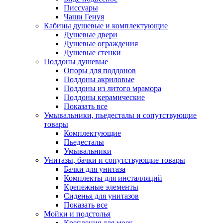
Писсуары
Чаши Генуя
Кабины душевые и комплектующие
Душевые двери
Душевые ограждения
Душевые стенки
Поддоны душевые
Опоры для поддонов
Поддоны акриловые
Поддоны из литого мрамора
Поддоны керамические
Показать все
Умывальники, пьедесталы и сопутствующие
товары
Комплектующие
Пьедесталы
Умывальники
Унитазы, бачки и сопутствующие товары
Бачки для унитаза
Комплекты для инсталляций
Крепежные элементы
Сиденья для унитазов
Показать все
Мойки и подстолья
Крепления для моек