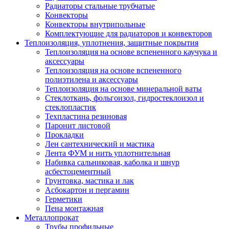
Радиаторы стальные трубчатые
Конвекторы
Конвекторы внутрипольные
Комплектующие для радиаторов и конвекторов
Теплоизоляция, уплотнения, защитные покрытия
Теплоизоляция на основе вспененного каучука и
аксессуары
Теплоизоляция на основе вспененного
полиэтилена и аксессуары
Теплоизоляция на основе минеральной ваты
Стеклоткань, фольгоизол, гидростеклоизол и
стеклопластик
Техпластина резиновая
Паронит листовой
Прокладки
Лен сантехнический и мастика
Лента ФУМ и нить уплотнительная
Набивка сальниковая, каболка и шнур
асбестоцементный
Грунтовка, мастика и лак
Асбокартон и пергамин
Герметики
Пена монтажная
Металлопрокат
Трубы профильные