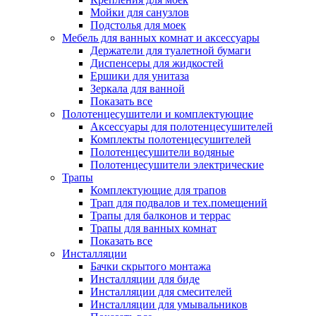
Мойки для санузлов
Подстолья для моек
Мебель для ванных комнат и аксессуары
Держатели для туалетной бумаги
Диспенсеры для жидкостей
Ершики для унитаза
Зеркала для ванной
Показать все
Полотенцесушители и комплектующие
Аксессуары для полотенцесушителей
Комплекты полотенцесушителей
Полотенцесушители водяные
Полотенцесушители электрические
Трапы
Комплектующие для трапов
Трап для подвалов и тех.помещений
Трапы для балконов и террас
Трапы для ванных комнат
Показать все
Инсталляции
Бачки скрытого монтажа
Инсталляции для биде
Инсталляции для смесителей
Инсталляции для умывальников