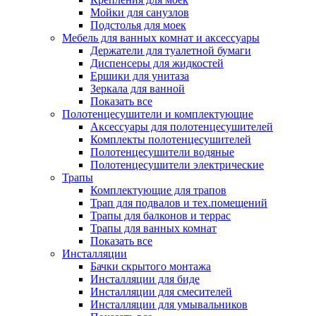
Мойки для санузлов
Подстолья для моек
Мебель для ванных комнат и аксессуары
Держатели для туалетной бумаги
Диспенсеры для жидкостей
Ершики для унитаза
Зеркала для ванной
Показать все
Полотенцесушители и комплектующие
Аксессуары для полотенцесушителей
Комплекты полотенцесушителей
Полотенцесушители водяные
Полотенцесушители электрические
Трапы
Комплектующие для трапов
Трап для подвалов и тех.помещений
Трапы для балконов и террас
Трапы для ванных комнат
Показать все
Инсталляции
Бачки скрытого монтажа
Инсталляции для биде
Инсталляции для смесителей
Инсталляции для умывальников