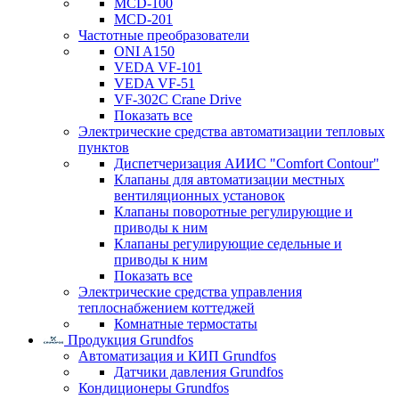
MCD-100
MCD-201
Частотные преобразователи
ONI A150
VEDA VF-101
VEDA VF-51
VF-302C Crane Drive
Показать все
Электрические средства автоматизации тепловых
пунктов
Диспетчеризация АИИС "Comfort Contour"
Клапаны для автоматизации местных
вентиляционных установок
Клапаны поворотные регулирующие и
приводы к ним
Клапаны регулирующие седельные и
приводы к ним
Показать все
Электрические средства управления
теплоснабжением коттеджей
Комнатные термостаты
Продукция Grundfos
Автоматизация и КИП Grundfos
Датчики давления Grundfos
Кондиционеры Grundfos