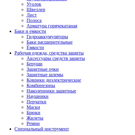
Уголок
Швеллер
Лист
Полоса
Арматура горячекатаная
Баки и емкости
Гидроаккумуляторы
Баки расширительные
Ёмкости
Рабочая одежда, средства защиты
Аксессуары средств защиты
Беруши
Защитные очки
Защитные шлемы
Коврики диэлектрические
Комбинезоны
Наколенники защитные
Наушники
Перчатки
Маски
Брюки
Жилеты
Ремни
Специальный инструмент