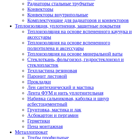
Радиаторы стальные трубчатые
Конвекторы
Конвекторы внутрипольные
Комплектующие для радиаторов и конвекторов
Теплоизоляция, уплотнения, защитные покрытия
Теплоизоляция на основе вспененного каучука и
аксессуары
Теплоизоляция на основе вспененного
полиэтилена и аксессуары
Теплоизоляция на основе минеральной ваты
Стеклоткань, фольгоизол, гидростеклоизол и
стеклопластик
Техпластина резиновая
Паронит листовой
Прокладки
Лен сантехнический и мастика
Лента ФУМ и нить уплотнительная
Набивка сальниковая, каболка и шнур
асбестоцементный
Грунтовка, мастика и лак
Асбокартон и пергамин
Герметики
Пена монтажная
Металлопрокат
Трубы профильные