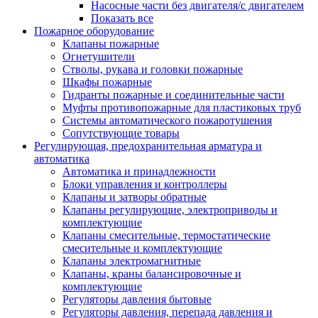
Насосные части без двигателя/с двигателем
Показать все
Пожарное оборудование
Клапаны пожарные
Огнетушители
Стволы, рукава и головки пожарные
Шкафы пожарные
Гидранты пожарные и соединительные части
Муфты противопожарные для пластиковых труб
Системы автоматического пожаротушения
Сопутствующие товары
Регулирующая, предохранительная арматура и
автоматика
Автоматика и принадлежности
Блоки управления и контроллеры
Клапаны и затворы обратные
Клапаны регулирующие, электроприводы и
комплектующие
Клапаны смесительные, термостатические
смесительные и комплектующие
Клапаны электромагнитные
Клапаны, краны балансировочные и
комплектующие
Регуляторы давления бытовые
Регуляторы давления, перепада давления и