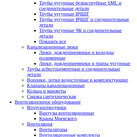
Трубы чугунные безраструбные SML и
соединительные детали
Трубы чугунные ВЧШГ
Трубы чугунные ВЧШГ и соединительные
детали
Трубы чугунные ЧК и соединительные
детали
Показать все
Канализационные люки
Люки, дождеприемники и колодцы
полимерные
Люки, дождеприемники и трапы чугунные
Трубы асбестоцементные и соединительные
детали
Воронки, лотки водосточные и комплектующие
Клапаны канализационные
Кольца и манжеты
Смазка сантехническая
Вентиляционное оборудование
Воздухоотводчики
Вантузы вентиляционные
Краны Маевского
Вентиляция
Вентиляторы
Вентиляционные комплекты