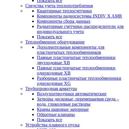
Показать все
Средства учета теплопотребления
Квартирные теплосчетчики
Компоненты радиосистемы INDIV X AMR
Компоненты сбора данных
Радиаторные счетчики–распределители для
индивидуального учета
Показать все
Теплообменное оборудование
Дополнительные компоненты для
пластинчатых теплообменников
Паяные пластинчатые теплообменники
двухходовые XB
Паяные пластинчатые теплообменники
одноходовые ХВ
Разборные пластинчатые теплообменники
одноходовые ХG
Трубопроводная арматура
Воздухоотводчики автоматические
Затворы дисковые, перемещаемая среда –
вода, гликолевые растворы
Краны шаровые запорные
Обратные клапаны
Показать все
Устройства плавного пуска