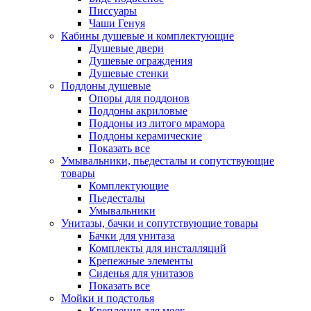
Писсуары
Чаши Генуя
Кабины душевые и комплектующие
Душевые двери
Душевые ограждения
Душевые стенки
Поддоны душевые
Опоры для поддонов
Поддоны акриловые
Поддоны из литого мрамора
Поддоны керамические
Показать все
Умывальники, пьедесталы и сопутствующие
товары
Комплектующие
Пьедесталы
Умывальники
Унитазы, бачки и сопутствующие товары
Бачки для унитаза
Комплекты для инсталляций
Крепежные элементы
Сиденья для унитазов
Показать все
Мойки и подстолья
Крепления для моек