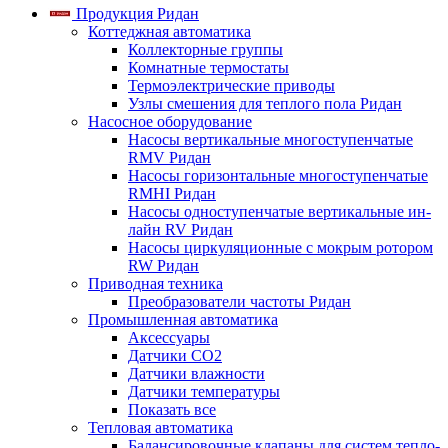
Продукция Ридан
Коттеджная автоматика
Коллекторные группы
Комнатные термостаты
Термоэлектрические приводы
Узлы смешения для теплого пола Ридан
Насосное оборудование
Насосы вертикальные многоступенчатые
RMV Ридан
Насосы горизонтальные многоступенчатые
RMHI Ридан
Насосы одноступенчатые вертикальные ин-
лайн RV Ридан
Насосы циркуляционные с мокрым ротором
RW Ридан
Приводная техника
Преобразователи частоты Ридан
Промышленная автоматика
Аксессуары
Датчики CO2
Датчики влажности
Датчики температуры
Показать все
Тепловая автоматика
Балансировочные клапаны для систем тепло-