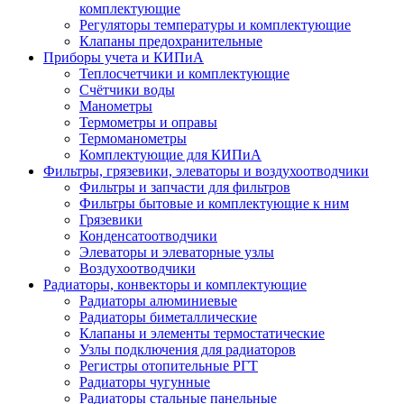
комплектующие
Регуляторы температуры и комплектующие
Клапаны предохранительные
Приборы учета и КИПиА
Теплосчетчики и комплектующие
Счётчики воды
Манометры
Термометры и оправы
Термоманометры
Комплектующие для КИПиА
Фильтры, грязевики, элеваторы и воздухоотводчики
Фильтры и запчасти для фильтров
Фильтры бытовые и комплектующие к ним
Грязевики
Конденсатоотводчики
Элеваторы и элеваторные узлы
Воздухоотводчики
Радиаторы, конвекторы и комплектующие
Радиаторы алюминиевые
Радиаторы биметаллические
Клапаны и элементы термостатические
Узлы подключения для радиаторов
Регистры отопительные РГТ
Радиаторы чугунные
Радиаторы стальные панельные