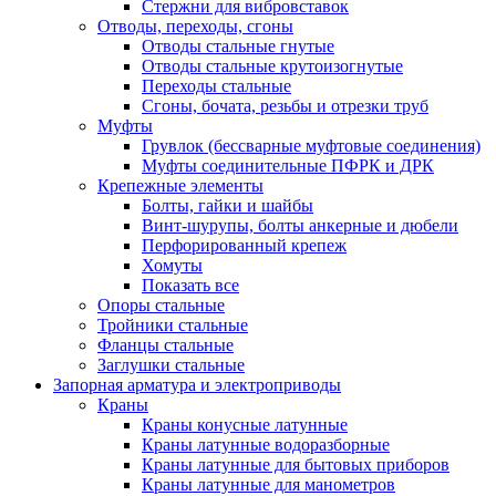
Стержни для вибровставок
Отводы, переходы, сгоны
Отводы стальные гнутые
Отводы стальные крутоизогнутые
Переходы стальные
Сгоны, бочата, резьбы и отрезки труб
Муфты
Грувлок (бессварные муфтовые соединения)
Муфты соединительные ПФРК и ДРК
Крепежные элементы
Болты, гайки и шайбы
Винт-шурупы, болты анкерные и дюбели
Перфорированный крепеж
Хомуты
Показать все
Опоры стальные
Тройники стальные
Фланцы стальные
Заглушки стальные
Запорная арматура и электроприводы
Краны
Краны конусные латунные
Краны латунные водоразборные
Краны латунные для бытовых приборов
Краны латунные для манометров