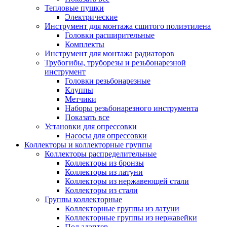
Тепловые пушки
Электрические
Инструмент для монтажа сшитого полиэтилена
Головки расширительные
Комплекты
Инструмент для монтажа радиаторов
Трубогибы, труборезы и резьбонарезной
инструмент
Головки резьбонарезные
Клуппы
Метчики
Наборы резьбонарезного инструмента
Показать все
Установки для опрессовки
Насосы для опрессовки
Коллекторы и коллекторные группы
Коллекторы распределительные
Коллекторы из бронзы
Коллекторы из латуни
Коллекторы из нержавеющей стали
Коллекторы из стали
Группы коллекторные
Коллекторные группы из латуни
Коллекторные группы из нержавейки
Под адаптер