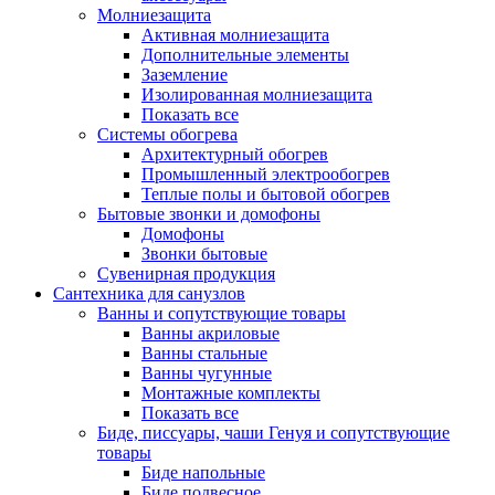
Молниезащита
Активная молниезащита
Дополнительные элементы
Заземление
Изолированная молниезащита
Показать все
Системы обогрева
Архитектурный обогрев
Промышленный электрообогрев
Теплые полы и бытовой обогрев
Бытовые звонки и домофоны
Домофоны
Звонки бытовые
Сувенирная продукция
Сантехника для санузлов
Ванны и сопутствующие товары
Ванны акриловые
Ванны стальные
Ванны чугунные
Монтажные комплекты
Показать все
Биде, писсуары, чаши Генуя и сопутствующие
товары
Биде напольные
Биде подвесное