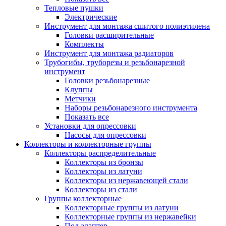
Тепловые пушки
Электрические
Инструмент для монтажа сшитого полиэтилена
Головки расширительные
Комплекты
Инструмент для монтажа радиаторов
Трубогибы, труборезы и резьбонарезной
инструмент
Головки резьбонарезные
Клуппы
Метчики
Наборы резьбонарезного инструмента
Показать все
Установки для опрессовки
Насосы для опрессовки
Коллекторы и коллекторные группы
Коллекторы распределительные
Коллекторы из бронзы
Коллекторы из латуни
Коллекторы из нержавеющей стали
Коллекторы из стали
Группы коллекторные
Коллекторные группы из латуни
Коллекторные группы из нержавейки
Под адаптер