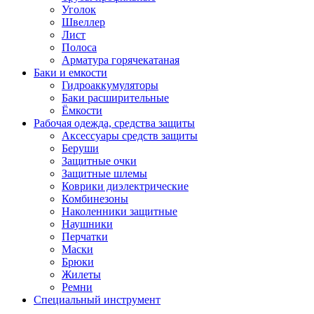
Уголок
Швеллер
Лист
Полоса
Арматура горячекатаная
Баки и емкости
Гидроаккумуляторы
Баки расширительные
Ёмкости
Рабочая одежда, средства защиты
Аксессуары средств защиты
Беруши
Защитные очки
Защитные шлемы
Коврики диэлектрические
Комбинезоны
Наколенники защитные
Наушники
Перчатки
Маски
Брюки
Жилеты
Ремни
Специальный инструмент