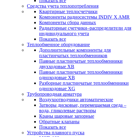
Показать все
Средства учета теплопотребления
Квартирные теплосчетчики
Компоненты радиосистемы INDIV X AMR
Компоненты сбора данных
Радиаторные счетчики–распределители для
индивидуального учета
Показать все
Теплообменное оборудование
Дополнительные компоненты для
пластинчатых теплообменников
Паяные пластинчатые теплообменники
двухходовые XB
Паяные пластинчатые теплообменники
одноходовые ХВ
Разборные пластинчатые теплообменники
одноходовые ХG
Трубопроводная арматура
Воздухоотводчики автоматические
Затворы дисковые, перемещаемая среда –
вода, гликолевые растворы
Краны шаровые запорные
Обратные клапаны
Показать все
Устройства плавного пуска