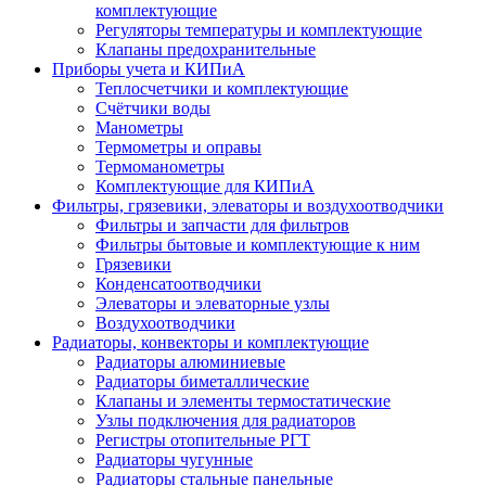
комплектующие
Регуляторы температуры и комплектующие
Клапаны предохранительные
Приборы учета и КИПиА
Теплосчетчики и комплектующие
Счётчики воды
Манометры
Термометры и оправы
Термоманометры
Комплектующие для КИПиА
Фильтры, грязевики, элеваторы и воздухоотводчики
Фильтры и запчасти для фильтров
Фильтры бытовые и комплектующие к ним
Грязевики
Конденсатоотводчики
Элеваторы и элеваторные узлы
Воздухоотводчики
Радиаторы, конвекторы и комплектующие
Радиаторы алюминиевые
Радиаторы биметаллические
Клапаны и элементы термостатические
Узлы подключения для радиаторов
Регистры отопительные РГТ
Радиаторы чугунные
Радиаторы стальные панельные