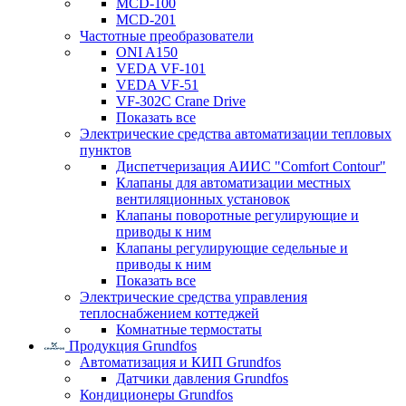
MCD-100
MCD-201
Частотные преобразователи
ONI A150
VEDA VF-101
VEDA VF-51
VF-302C Crane Drive
Показать все
Электрические средства автоматизации тепловых
пунктов
Диспетчеризация АИИС "Comfort Contour"
Клапаны для автоматизации местных
вентиляционных установок
Клапаны поворотные регулирующие и
приводы к ним
Клапаны регулирующие седельные и
приводы к ним
Показать все
Электрические средства управления
теплоснабжением коттеджей
Комнатные термостаты
Продукция Grundfos
Автоматизация и КИП Grundfos
Датчики давления Grundfos
Кондиционеры Grundfos