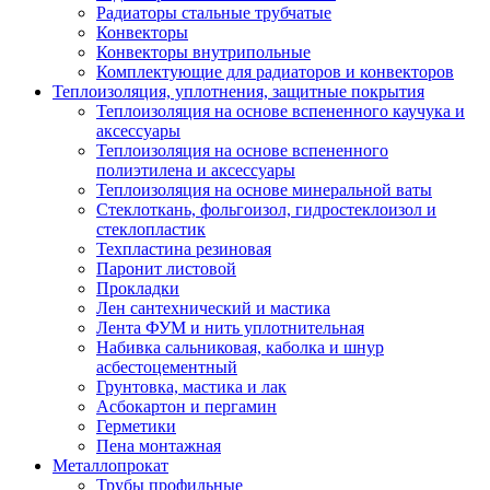
Радиаторы стальные трубчатые
Конвекторы
Конвекторы внутрипольные
Комплектующие для радиаторов и конвекторов
Теплоизоляция, уплотнения, защитные покрытия
Теплоизоляция на основе вспененного каучука и
аксессуары
Теплоизоляция на основе вспененного
полиэтилена и аксессуары
Теплоизоляция на основе минеральной ваты
Стеклоткань, фольгоизол, гидростеклоизол и
стеклопластик
Техпластина резиновая
Паронит листовой
Прокладки
Лен сантехнический и мастика
Лента ФУМ и нить уплотнительная
Набивка сальниковая, каболка и шнур
асбестоцементный
Грунтовка, мастика и лак
Асбокартон и пергамин
Герметики
Пена монтажная
Металлопрокат
Трубы профильные