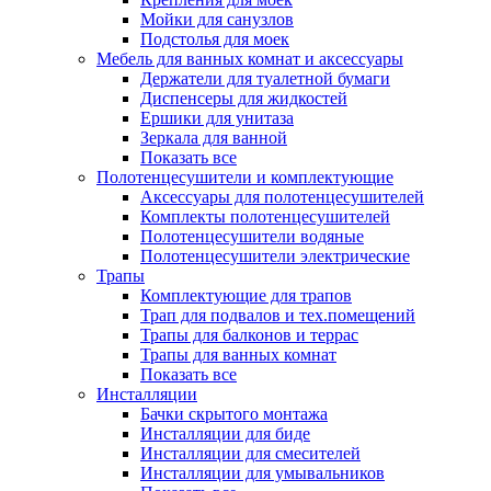
Мойки для санузлов
Подстолья для моек
Мебель для ванных комнат и аксессуары
Держатели для туалетной бумаги
Диспенсеры для жидкостей
Ершики для унитаза
Зеркала для ванной
Показать все
Полотенцесушители и комплектующие
Аксессуары для полотенцесушителей
Комплекты полотенцесушителей
Полотенцесушители водяные
Полотенцесушители электрические
Трапы
Комплектующие для трапов
Трап для подвалов и тех.помещений
Трапы для балконов и террас
Трапы для ванных комнат
Показать все
Инсталляции
Бачки скрытого монтажа
Инсталляции для биде
Инсталляции для смесителей
Инсталляции для умывальников