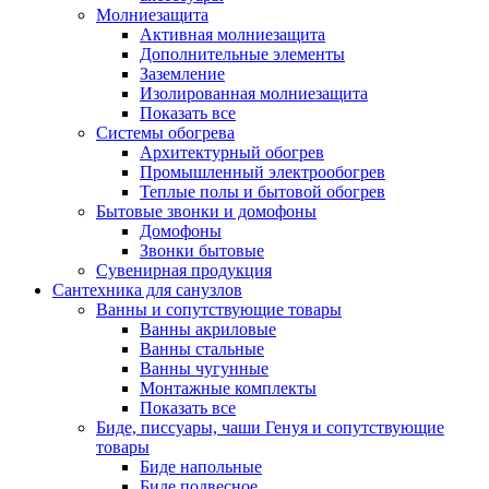
Молниезащита
Активная молниезащита
Дополнительные элементы
Заземление
Изолированная молниезащита
Показать все
Системы обогрева
Архитектурный обогрев
Промышленный электрообогрев
Теплые полы и бытовой обогрев
Бытовые звонки и домофоны
Домофоны
Звонки бытовые
Сувенирная продукция
Сантехника для санузлов
Ванны и сопутствующие товары
Ванны акриловые
Ванны стальные
Ванны чугунные
Монтажные комплекты
Показать все
Биде, писсуары, чаши Генуя и сопутствующие
товары
Биде напольные
Биде подвесное