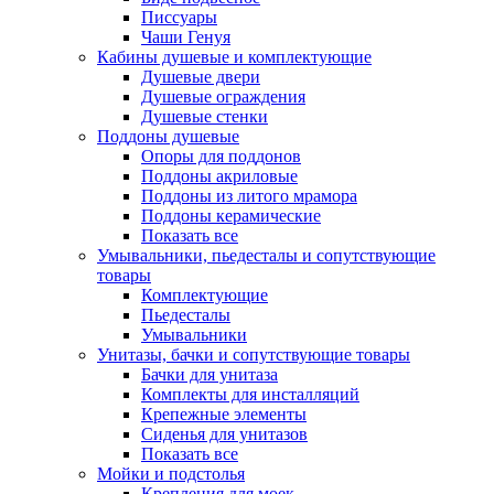
Писсуары
Чаши Генуя
Кабины душевые и комплектующие
Душевые двери
Душевые ограждения
Душевые стенки
Поддоны душевые
Опоры для поддонов
Поддоны акриловые
Поддоны из литого мрамора
Поддоны керамические
Показать все
Умывальники, пьедесталы и сопутствующие
товары
Комплектующие
Пьедесталы
Умывальники
Унитазы, бачки и сопутствующие товары
Бачки для унитаза
Комплекты для инсталляций
Крепежные элементы
Сиденья для унитазов
Показать все
Мойки и подстолья
Крепления для моек