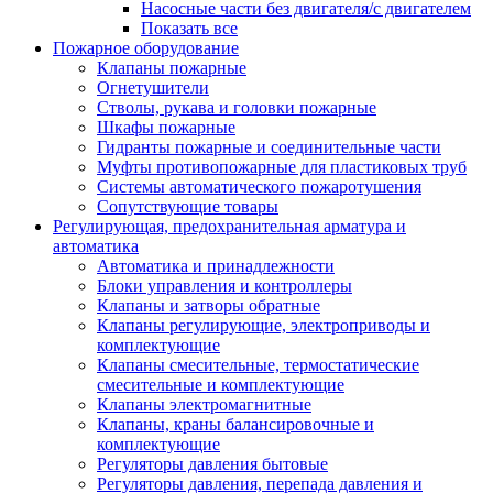
Насосные части без двигателя/с двигателем
Показать все
Пожарное оборудование
Клапаны пожарные
Огнетушители
Стволы, рукава и головки пожарные
Шкафы пожарные
Гидранты пожарные и соединительные части
Муфты противопожарные для пластиковых труб
Системы автоматического пожаротушения
Сопутствующие товары
Регулирующая, предохранительная арматура и
автоматика
Автоматика и принадлежности
Блоки управления и контроллеры
Клапаны и затворы обратные
Клапаны регулирующие, электроприводы и
комплектующие
Клапаны смесительные, термостатические
смесительные и комплектующие
Клапаны электромагнитные
Клапаны, краны балансировочные и
комплектующие
Регуляторы давления бытовые
Регуляторы давления, перепада давления и