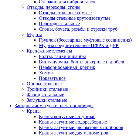
Стержни для вибровставок
Отводы, переходы, сгоны
Отводы стальные гнутые
Отводы стальные крутоизогнутые
Переходы стальные
Сгоны, бочата, резьбы и отрезки труб
Муфты
Грувлок (бессварные муфтовые соединения)
Муфты соединительные ПФРК и ДРК
Крепежные элементы
Болты, гайки и шайбы
Винт-шурупы, болты анкерные и дюбели
Перфорированный крепеж
Хомуты
Показать все
Опоры стальные
Тройники стальные
Фланцы стальные
Заглушки стальные
Запорная арматура и электроприводы
Краны
Краны конусные латунные
Краны латунные водоразборные
Краны латунные для бытовых приборов
Краны латунные для манометров