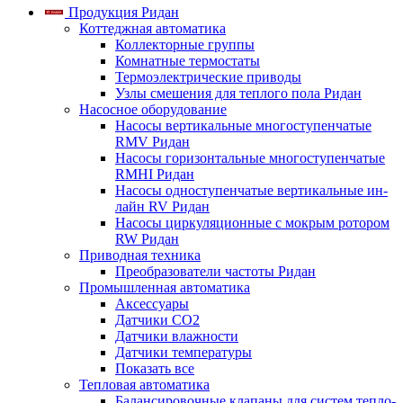
Продукция Ридан
Коттеджная автоматика
Коллекторные группы
Комнатные термостаты
Термоэлектрические приводы
Узлы смешения для теплого пола Ридан
Насосное оборудование
Насосы вертикальные многоступенчатые
RMV Ридан
Насосы горизонтальные многоступенчатые
RMHI Ридан
Насосы одноступенчатые вертикальные ин-
лайн RV Ридан
Насосы циркуляционные с мокрым ротором
RW Ридан
Приводная техника
Преобразователи частоты Ридан
Промышленная автоматика
Аксессуары
Датчики CO2
Датчики влажности
Датчики температуры
Показать все
Тепловая автоматика
Балансировочные клапаны для систем тепло-