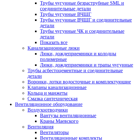
Трубы чугунные безраструбные SML и
соединительные детали
Трубы чугунные ВЧШГ
Трубы чугунные ВЧШГ и соединительные
детали
Трубы чугунные ЧК и соединительные
детали
Показать все
Канализационные люки
Люки, дождеприемники и колодцы
полимерные
Люки, дождеприемники и трапы чугунные
Трубы асбестоцементные и соединительные
детали
Воронки, лотки водосточные и комплектующие
Клапаны канализационные
Кольца и манжеты
Смазка сантехническая
Вентиляционное оборудование
Воздухоотводчики
Вантузы вентиляционные
Краны Маевского
Вентиляция
Вентиляторы
Вентиляционные комплекты