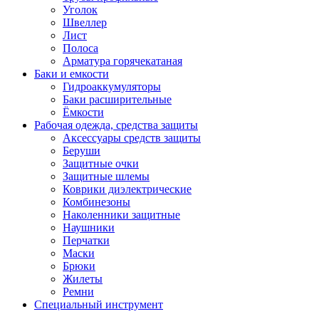
Уголок
Швеллер
Лист
Полоса
Арматура горячекатаная
Баки и емкости
Гидроаккумуляторы
Баки расширительные
Ёмкости
Рабочая одежда, средства защиты
Аксессуары средств защиты
Беруши
Защитные очки
Защитные шлемы
Коврики диэлектрические
Комбинезоны
Наколенники защитные
Наушники
Перчатки
Маски
Брюки
Жилеты
Ремни
Специальный инструмент