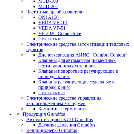
MCD-100
MCD-201
Частотные преобразователи
ONI A150
VEDA VF-101
VEDA VF-51
VF-302C Crane Drive
Показать все
Электрические средства автоматизации тепловых
пунктов
Диспетчеризация АИИС "Comfort Contour"
Клапаны для автоматизации местных
вентиляционных установок
Клапаны поворотные регулирующие и
приводы к ним
Клапаны регулирующие седельные и
приводы к ним
Показать все
Электрические средства управления
теплоснабжением коттеджей
Комнатные термостаты
Продукция Grundfos
Автоматизация и КИП Grundfos
Датчики давления Grundfos
Кондиционеры Grundfos