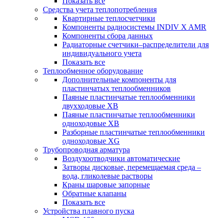
Показать все
Средства учета теплопотребления
Квартирные теплосчетчики
Компоненты радиосистемы INDIV X AMR
Компоненты сбора данных
Радиаторные счетчики–распределители для
индивидуального учета
Показать все
Теплообменное оборудование
Дополнительные компоненты для
пластинчатых теплообменников
Паяные пластинчатые теплообменники
двухходовые XB
Паяные пластинчатые теплообменники
одноходовые ХВ
Разборные пластинчатые теплообменники
одноходовые ХG
Трубопроводная арматура
Воздухоотводчики автоматические
Затворы дисковые, перемещаемая среда –
вода, гликолевые растворы
Краны шаровые запорные
Обратные клапаны
Показать все
Устройства плавного пуска