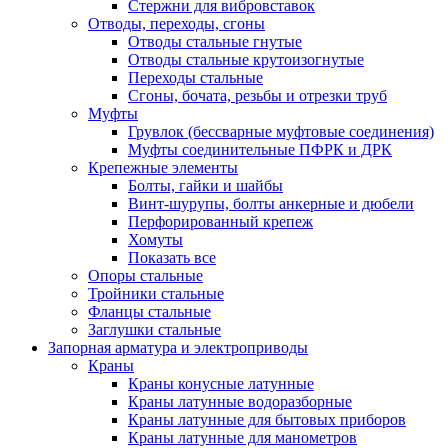
Стержни для вибровставок
Отводы, переходы, сгоны
Отводы стальные гнутые
Отводы стальные крутоизогнутые
Переходы стальные
Сгоны, бочата, резьбы и отрезки труб
Муфты
Грувлок (бессварные муфтовые соединения)
Муфты соединительные ПФРК и ДРК
Крепежные элементы
Болты, гайки и шайбы
Винт-шурупы, болты анкерные и дюбели
Перфорированный крепеж
Хомуты
Показать все
Опоры стальные
Тройники стальные
Фланцы стальные
Заглушки стальные
Запорная арматура и электроприводы
Краны
Краны конусные латунные
Краны латунные водоразборные
Краны латунные для бытовых приборов
Краны латунные для манометров