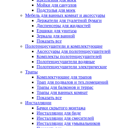
Мойки для санузлов
Подстолья для моек
Мебель для ванных комнат и аксессуары
Держатели для туалетной бумаги
Диспенсеры для жидкостей
Ершики для унитаза
Зеркала для ванной
Показать все
Полотенцесушители и комплектующие
Аксессуары для полотенцесушителей
Комплекты полотенцесушителей
Полотенцесушители водяные
Полотенцесушители электрические
Трапы
Комплектующие для трапов
Трап для подвалов и тех.помещений
Трапы для балконов и террас
Трапы для ванных комнат
Показать все
Инсталляции
Бачки скрытого монтажа
Инсталляции для биде
Инсталляции для смесителей
Инсталляции для умывальников