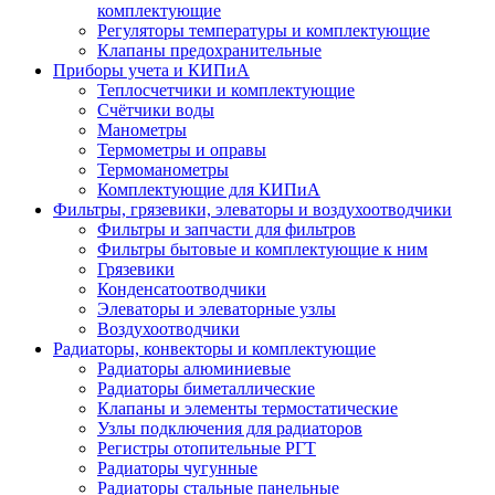
комплектующие
Регуляторы температуры и комплектующие
Клапаны предохранительные
Приборы учета и КИПиА
Теплосчетчики и комплектующие
Счётчики воды
Манометры
Термометры и оправы
Термоманометры
Комплектующие для КИПиА
Фильтры, грязевики, элеваторы и воздухоотводчики
Фильтры и запчасти для фильтров
Фильтры бытовые и комплектующие к ним
Грязевики
Конденсатоотводчики
Элеваторы и элеваторные узлы
Воздухоотводчики
Радиаторы, конвекторы и комплектующие
Радиаторы алюминиевые
Радиаторы биметаллические
Клапаны и элементы термостатические
Узлы подключения для радиаторов
Регистры отопительные РГТ
Радиаторы чугунные
Радиаторы стальные панельные