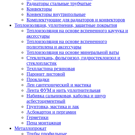
Радиаторы стальные трубчатые
Конвекторы
Конвекторы внутрипольные
Комплектующие для радиаторов и конвекторов
Теплоизоляция, уплотнения, защитные покрытия
Теплоизоляция на основе вспененного каучука и
аксессуары
Теплоизоляция на основе вспененного
полиэтилена и аксессуары
Теплоизоляция на основе минеральной ваты
Стеклоткань, фольгоизол, гидростеклоизол и
стеклопластик
Техпластина резиновая
Паронит листовой
Прокладки
Лен сантехнический и мастика
Лента ФУМ и нить уплотнительная
Набивка сальниковая, каболка и шнур
асбестоцементный
Грунтовка, мастика и лак
Асбокартон и пергамин
Герметики
Пена монтажная
Металлопрокат
Трубы профильные