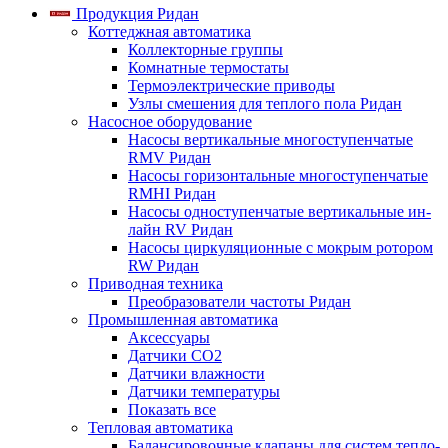
Продукция Ридан
Коттеджная автоматика
Коллекторные группы
Комнатные термостаты
Термоэлектрические приводы
Узлы смешения для теплого пола Ридан
Насосное оборудование
Насосы вертикальные многоступенчатые
RMV Ридан
Насосы горизонтальные многоступенчатые
RMHI Ридан
Насосы одноступенчатые вертикальные ин-
лайн RV Ридан
Насосы циркуляционные с мокрым ротором
RW Ридан
Приводная техника
Преобразователи частоты Ридан
Промышленная автоматика
Аксессуары
Датчики CO2
Датчики влажности
Датчики температуры
Показать все
Тепловая автоматика
Балансировочные клапаны для систем тепло-