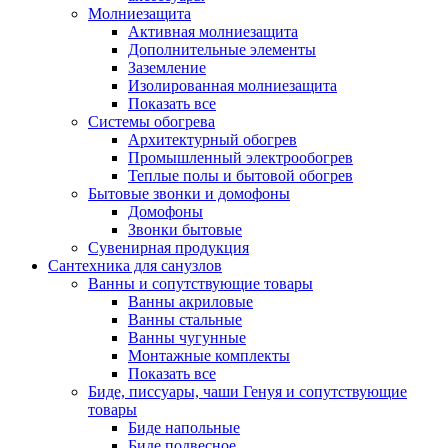
Молниезащита
Активная молниезащита
Дополнительные элементы
Заземление
Изолированная молниезащита
Показать все
Системы обогрева
Архитектурный обогрев
Промышленный электрообогрев
Теплые полы и бытовой обогрев
Бытовые звонки и домофоны
Домофоны
Звонки бытовые
Сувенирная продукция
Сантехника для санузлов
Ванны и сопутствующие товары
Ванны акриловые
Ванны стальные
Ванны чугунные
Монтажные комплекты
Показать все
Биде, писсуары, чаши Генуя и сопутствующие
товары
Биде напольные
Биде подвесное