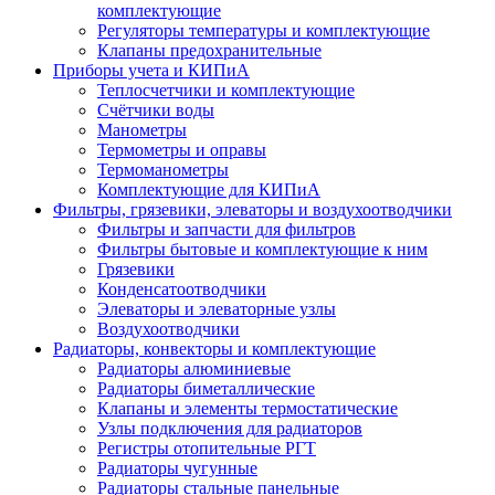
комплектующие
Регуляторы температуры и комплектующие
Клапаны предохранительные
Приборы учета и КИПиА
Теплосчетчики и комплектующие
Счётчики воды
Манометры
Термометры и оправы
Термоманометры
Комплектующие для КИПиА
Фильтры, грязевики, элеваторы и воздухоотводчики
Фильтры и запчасти для фильтров
Фильтры бытовые и комплектующие к ним
Грязевики
Конденсатоотводчики
Элеваторы и элеваторные узлы
Воздухоотводчики
Радиаторы, конвекторы и комплектующие
Радиаторы алюминиевые
Радиаторы биметаллические
Клапаны и элементы термостатические
Узлы подключения для радиаторов
Регистры отопительные РГТ
Радиаторы чугунные
Радиаторы стальные панельные