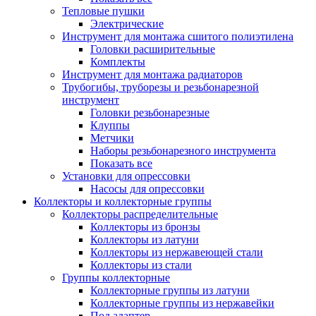
Тепловые пушки
Электрические
Инструмент для монтажа сшитого полиэтилена
Головки расширительные
Комплекты
Инструмент для монтажа радиаторов
Трубогибы, труборезы и резьбонарезной
инструмент
Головки резьбонарезные
Клуппы
Метчики
Наборы резьбонарезного инструмента
Показать все
Установки для опрессовки
Насосы для опрессовки
Коллекторы и коллекторные группы
Коллекторы распределительные
Коллекторы из бронзы
Коллекторы из латуни
Коллекторы из нержавеющей стали
Коллекторы из стали
Группы коллекторные
Коллекторные группы из латуни
Коллекторные группы из нержавейки
Под адаптер