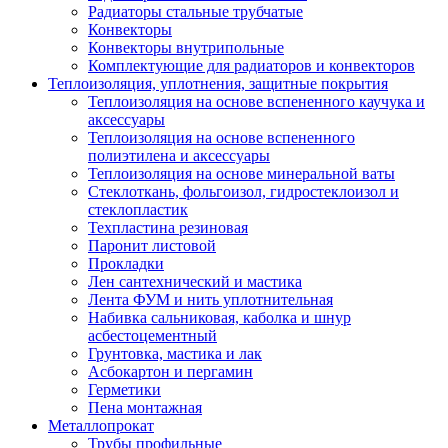
Радиаторы стальные трубчатые
Конвекторы
Конвекторы внутрипольные
Комплектующие для радиаторов и конвекторов
Теплоизоляция, уплотнения, защитные покрытия
Теплоизоляция на основе вспененного каучука и
аксессуары
Теплоизоляция на основе вспененного
полиэтилена и аксессуары
Теплоизоляция на основе минеральной ваты
Стеклоткань, фольгоизол, гидростеклоизол и
стеклопластик
Техпластина резиновая
Паронит листовой
Прокладки
Лен сантехнический и мастика
Лента ФУМ и нить уплотнительная
Набивка сальниковая, каболка и шнур
асбестоцементный
Грунтовка, мастика и лак
Асбокартон и пергамин
Герметики
Пена монтажная
Металлопрокат
Трубы профильные