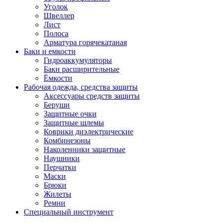
Уголок
Швеллер
Лист
Полоса
Арматура горячекатаная
Баки и емкости
Гидроаккумуляторы
Баки расширительные
Ёмкости
Рабочая одежда, средства защиты
Аксессуары средств защиты
Беруши
Защитные очки
Защитные шлемы
Коврики диэлектрические
Комбинезоны
Наколенники защитные
Наушники
Перчатки
Маски
Брюки
Жилеты
Ремни
Специальный инструмент