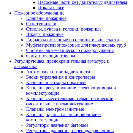
Насосные части без двигателя/с двигателем
Показать все
Пожарное оборудование
Клапаны пожарные
Огнетушители
Стволы, рукава и головки пожарные
Шкафы пожарные
Гидранты пожарные и соединительные части
Муфты противопожарные для пластиковых труб
Системы автоматического пожаротушения
Сопутствующие товары
Регулирующая, предохранительная арматура и
автоматика
Автоматика и принадлежности
Блоки управления и контроллеры
Клапаны и затворы обратные
Клапаны регулирующие, электроприводы и
комплектующие
Клапаны смесительные, термостатические
смесительные и комплектующие
Клапаны электромагнитные
Клапаны, краны балансировочные и
комплектующие
Регуляторы давления бытовые
Регуляторы давления, перепада давления и