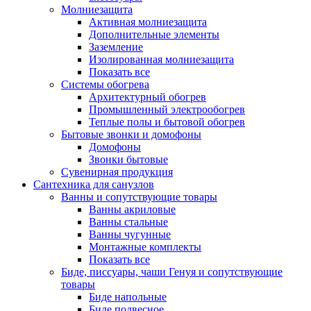
Молниезащита
Активная молниезащита
Дополнительные элементы
Заземление
Изолированная молниезащита
Показать все
Системы обогрева
Архитектурный обогрев
Промышленный электрообогрев
Теплые полы и бытовой обогрев
Бытовые звонки и домофоны
Домофоны
Звонки бытовые
Сувенирная продукция
Сантехника для санузлов
Ванны и сопутствующие товары
Ванны акриловые
Ванны стальные
Ванны чугунные
Монтажные комплекты
Показать все
Биде, писсуары, чаши Генуя и сопутствующие
товары
Биде напольные
Биде подвесное