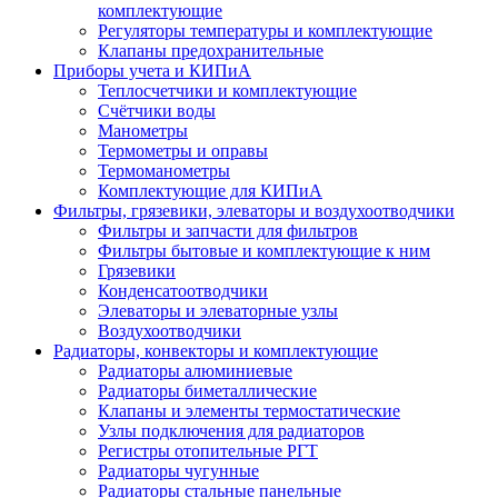
комплектующие
Регуляторы температуры и комплектующие
Клапаны предохранительные
Приборы учета и КИПиА
Теплосчетчики и комплектующие
Счётчики воды
Манометры
Термометры и оправы
Термоманометры
Комплектующие для КИПиА
Фильтры, грязевики, элеваторы и воздухоотводчики
Фильтры и запчасти для фильтров
Фильтры бытовые и комплектующие к ним
Грязевики
Конденсатоотводчики
Элеваторы и элеваторные узлы
Воздухоотводчики
Радиаторы, конвекторы и комплектующие
Радиаторы алюминиевые
Радиаторы биметаллические
Клапаны и элементы термостатические
Узлы подключения для радиаторов
Регистры отопительные РГТ
Радиаторы чугунные
Радиаторы стальные панельные