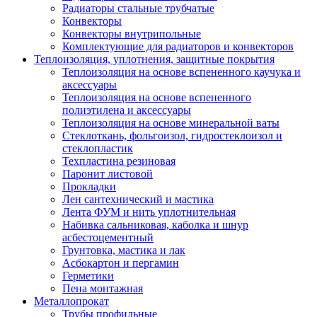
Радиаторы стальные трубчатые
Конвекторы
Конвекторы внутрипольные
Комплектующие для радиаторов и конвекторов
Теплоизоляция, уплотнения, защитные покрытия
Теплоизоляция на основе вспененного каучука и
аксессуары
Теплоизоляция на основе вспененного
полиэтилена и аксессуары
Теплоизоляция на основе минеральной ваты
Стеклоткань, фольгоизол, гидростеклоизол и
стеклопластик
Техпластина резиновая
Паронит листовой
Прокладки
Лен сантехнический и мастика
Лента ФУМ и нить уплотнительная
Набивка сальниковая, каболка и шнур
асбестоцементный
Грунтовка, мастика и лак
Асбокартон и пергамин
Герметики
Пена монтажная
Металлопрокат
Трубы профильные