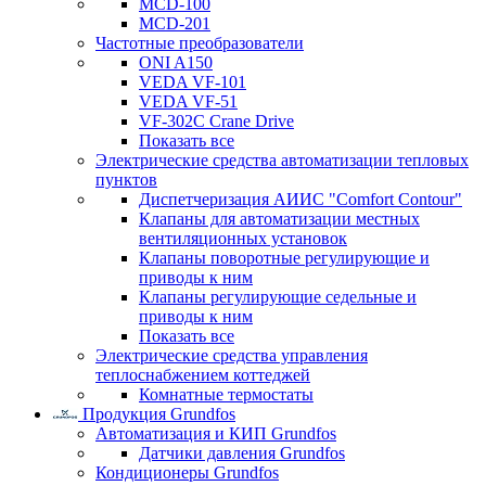
MCD-100
MCD-201
Частотные преобразователи
ONI A150
VEDA VF-101
VEDA VF-51
VF-302C Crane Drive
Показать все
Электрические средства автоматизации тепловых
пунктов
Диспетчеризация АИИС "Comfort Contour"
Клапаны для автоматизации местных
вентиляционных установок
Клапаны поворотные регулирующие и
приводы к ним
Клапаны регулирующие седельные и
приводы к ним
Показать все
Электрические средства управления
теплоснабжением коттеджей
Комнатные термостаты
Продукция Grundfos
Автоматизация и КИП Grundfos
Датчики давления Grundfos
Кондиционеры Grundfos