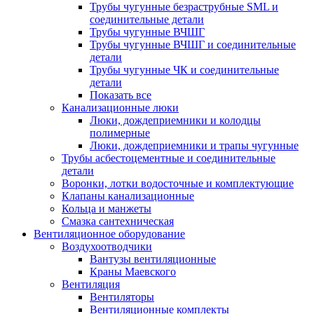
Трубы чугунные безраструбные SML и
соединительные детали
Трубы чугунные ВЧШГ
Трубы чугунные ВЧШГ и соединительные
детали
Трубы чугунные ЧК и соединительные
детали
Показать все
Канализационные люки
Люки, дождеприемники и колодцы
полимерные
Люки, дождеприемники и трапы чугунные
Трубы асбестоцементные и соединительные
детали
Воронки, лотки водосточные и комплектующие
Клапаны канализационные
Кольца и манжеты
Смазка сантехническая
Вентиляционное оборудование
Воздухоотводчики
Вантузы вентиляционные
Краны Маевского
Вентиляция
Вентиляторы
Вентиляционные комплекты