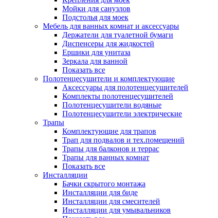
Мойки для санузлов
Подстолья для моек
Мебель для ванных комнат и аксессуары
Держатели для туалетной бумаги
Диспенсеры для жидкостей
Ершики для унитаза
Зеркала для ванной
Показать все
Полотенцесушители и комплектующие
Аксессуары для полотенцесушителей
Комплекты полотенцесушителей
Полотенцесушители водяные
Полотенцесушители электрические
Трапы
Комплектующие для трапов
Трап для подвалов и тех.помещений
Трапы для балконов и террас
Трапы для ванных комнат
Показать все
Инсталляции
Бачки скрытого монтажа
Инсталляции для биде
Инсталляции для смесителей
Инсталляции для умывальников