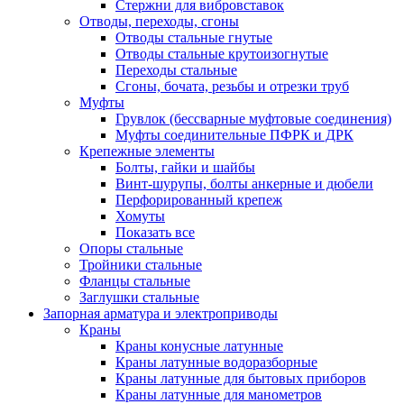
Стержни для вибровставок
Отводы, переходы, сгоны
Отводы стальные гнутые
Отводы стальные крутоизогнутые
Переходы стальные
Сгоны, бочата, резьбы и отрезки труб
Муфты
Грувлок (бессварные муфтовые соединения)
Муфты соединительные ПФРК и ДРК
Крепежные элементы
Болты, гайки и шайбы
Винт-шурупы, болты анкерные и дюбели
Перфорированный крепеж
Хомуты
Показать все
Опоры стальные
Тройники стальные
Фланцы стальные
Заглушки стальные
Запорная арматура и электроприводы
Краны
Краны конусные латунные
Краны латунные водоразборные
Краны латунные для бытовых приборов
Краны латунные для манометров