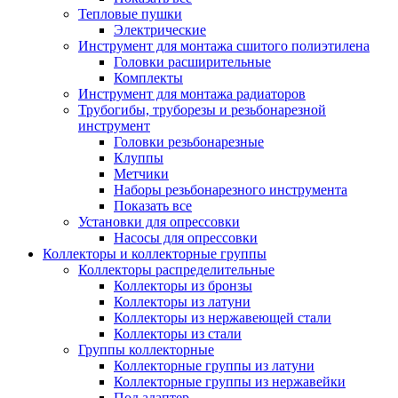
Тепловые пушки
Электрические
Инструмент для монтажа сшитого полиэтилена
Головки расширительные
Комплекты
Инструмент для монтажа радиаторов
Трубогибы, труборезы и резьбонарезной
инструмент
Головки резьбонарезные
Клуппы
Метчики
Наборы резьбонарезного инструмента
Показать все
Установки для опрессовки
Насосы для опрессовки
Коллекторы и коллекторные группы
Коллекторы распределительные
Коллекторы из бронзы
Коллекторы из латуни
Коллекторы из нержавеющей стали
Коллекторы из стали
Группы коллекторные
Коллекторные группы из латуни
Коллекторные группы из нержавейки
Под адаптер