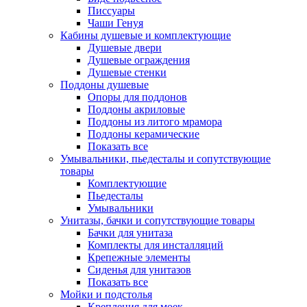
Писсуары
Чаши Генуя
Кабины душевые и комплектующие
Душевые двери
Душевые ограждения
Душевые стенки
Поддоны душевые
Опоры для поддонов
Поддоны акриловые
Поддоны из литого мрамора
Поддоны керамические
Показать все
Умывальники, пьедесталы и сопутствующие
товары
Комплектующие
Пьедесталы
Умывальники
Унитазы, бачки и сопутствующие товары
Бачки для унитаза
Комплекты для инсталляций
Крепежные элементы
Сиденья для унитазов
Показать все
Мойки и подстолья
Крепления для моек