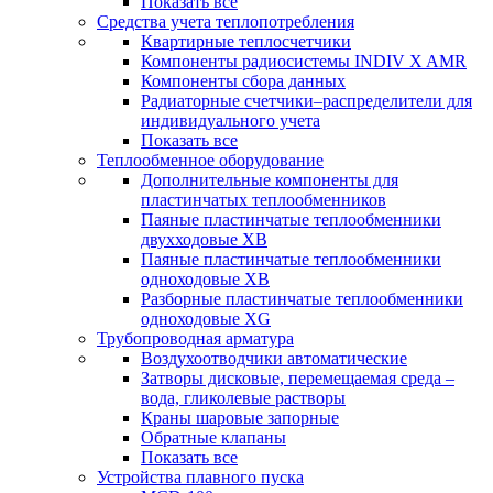
Показать все
Средства учета теплопотребления
Квартирные теплосчетчики
Компоненты радиосистемы INDIV X AMR
Компоненты сбора данных
Радиаторные счетчики–распределители для
индивидуального учета
Показать все
Теплообменное оборудование
Дополнительные компоненты для
пластинчатых теплообменников
Паяные пластинчатые теплообменники
двухходовые XB
Паяные пластинчатые теплообменники
одноходовые ХВ
Разборные пластинчатые теплообменники
одноходовые ХG
Трубопроводная арматура
Воздухоотводчики автоматические
Затворы дисковые, перемещаемая среда –
вода, гликолевые растворы
Краны шаровые запорные
Обратные клапаны
Показать все
Устройства плавного пуска