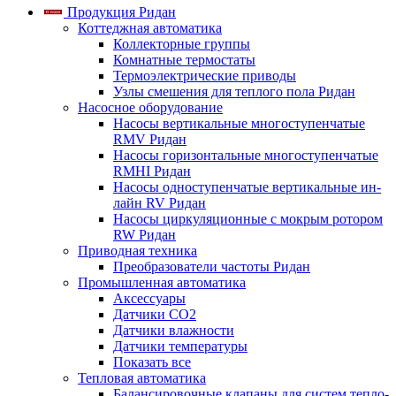
Продукция Ридан
Коттеджная автоматика
Коллекторные группы
Комнатные термостаты
Термоэлектрические приводы
Узлы смешения для теплого пола Ридан
Насосное оборудование
Насосы вертикальные многоступенчатые
RMV Ридан
Насосы горизонтальные многоступенчатые
RMHI Ридан
Насосы одноступенчатые вертикальные ин-
лайн RV Ридан
Насосы циркуляционные с мокрым ротором
RW Ридан
Приводная техника
Преобразователи частоты Ридан
Промышленная автоматика
Аксессуары
Датчики CO2
Датчики влажности
Датчики температуры
Показать все
Тепловая автоматика
Балансировочные клапаны для систем тепло-