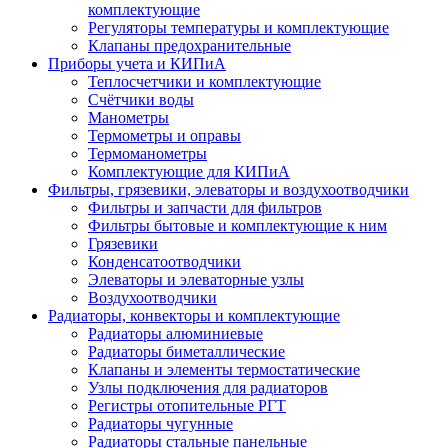
комплектующие
Регуляторы температуры и комплектующие
Клапаны предохранительные
Приборы учета и КИПиА
Теплосчетчики и комплектующие
Счётчики воды
Манометры
Термометры и оправы
Термоманометры
Комплектующие для КИПиА
Фильтры, грязевики, элеваторы и воздухоотводчики
Фильтры и запчасти для фильтров
Фильтры бытовые и комплектующие к ним
Грязевики
Конденсатоотводчики
Элеваторы и элеваторные узлы
Воздухоотводчики
Радиаторы, конвекторы и комплектующие
Радиаторы алюминиевые
Радиаторы биметаллические
Клапаны и элементы термостатические
Узлы подключения для радиаторов
Регистры отопительные РГТ
Радиаторы чугунные
Радиаторы стальные панельные