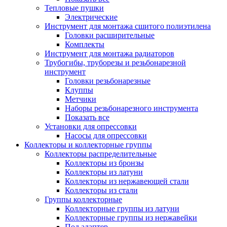
Тепловые пушки
Электрические
Инструмент для монтажа сшитого полиэтилена
Головки расширительные
Комплекты
Инструмент для монтажа радиаторов
Трубогибы, труборезы и резьбонарезной
инструмент
Головки резьбонарезные
Клуппы
Метчики
Наборы резьбонарезного инструмента
Показать все
Установки для опрессовки
Насосы для опрессовки
Коллекторы и коллекторные группы
Коллекторы распределительные
Коллекторы из бронзы
Коллекторы из латуни
Коллекторы из нержавеющей стали
Коллекторы из стали
Группы коллекторные
Коллекторные группы из латуни
Коллекторные группы из нержавейки
Под адаптер