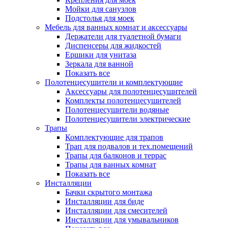
Мойки для санузлов
Подстолья для моек
Мебель для ванных комнат и аксессуары
Держатели для туалетной бумаги
Диспенсеры для жидкостей
Ершики для унитаза
Зеркала для ванной
Показать все
Полотенцесушители и комплектующие
Аксессуары для полотенцесушителей
Комплекты полотенцесушителей
Полотенцесушители водяные
Полотенцесушители электрические
Трапы
Комплектующие для трапов
Трап для подвалов и тех.помещений
Трапы для балконов и террас
Трапы для ванных комнат
Показать все
Инсталляции
Бачки скрытого монтажа
Инсталляции для биде
Инсталляции для смесителей
Инсталляции для умывальников