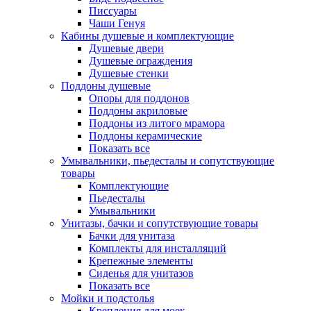
Писсуары
Чаши Генуя
Кабины душевые и комплектующие
Душевые двери
Душевые ограждения
Душевые стенки
Поддоны душевые
Опоры для поддонов
Поддоны акриловые
Поддоны из литого мрамора
Поддоны керамические
Показать все
Умывальники, пьедесталы и сопутствующие
товары
Комплектующие
Пьедесталы
Умывальники
Унитазы, бачки и сопутствующие товары
Бачки для унитаза
Комплекты для инсталляций
Крепежные элементы
Сиденья для унитазов
Показать все
Мойки и подстолья
Крепления для моек