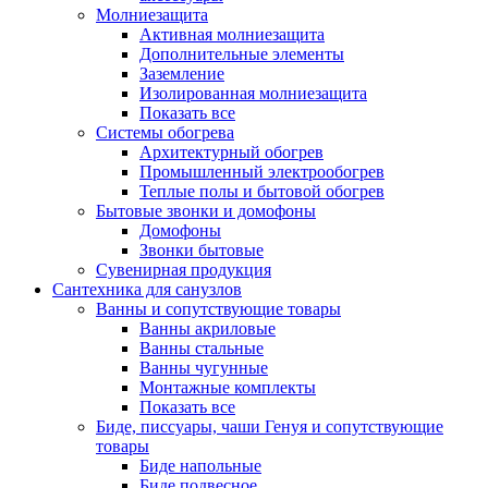
Молниезащита
Активная молниезащита
Дополнительные элементы
Заземление
Изолированная молниезащита
Показать все
Системы обогрева
Архитектурный обогрев
Промышленный электрообогрев
Теплые полы и бытовой обогрев
Бытовые звонки и домофоны
Домофоны
Звонки бытовые
Сувенирная продукция
Сантехника для санузлов
Ванны и сопутствующие товары
Ванны акриловые
Ванны стальные
Ванны чугунные
Монтажные комплекты
Показать все
Биде, писсуары, чаши Генуя и сопутствующие
товары
Биде напольные
Биде подвесное