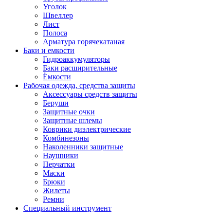
Уголок
Швеллер
Лист
Полоса
Арматура горячекатаная
Баки и емкости
Гидроаккумуляторы
Баки расширительные
Ёмкости
Рабочая одежда, средства защиты
Аксессуары средств защиты
Беруши
Защитные очки
Защитные шлемы
Коврики диэлектрические
Комбинезоны
Наколенники защитные
Наушники
Перчатки
Маски
Брюки
Жилеты
Ремни
Специальный инструмент