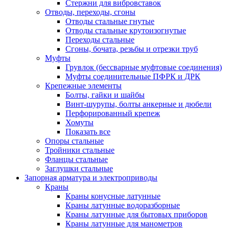
Стержни для вибровставок
Отводы, переходы, сгоны
Отводы стальные гнутые
Отводы стальные крутоизогнутые
Переходы стальные
Сгоны, бочата, резьбы и отрезки труб
Муфты
Грувлок (бессварные муфтовые соединения)
Муфты соединительные ПФРК и ДРК
Крепежные элементы
Болты, гайки и шайбы
Винт-шурупы, болты анкерные и дюбели
Перфорированный крепеж
Хомуты
Показать все
Опоры стальные
Тройники стальные
Фланцы стальные
Заглушки стальные
Запорная арматура и электроприводы
Краны
Краны конусные латунные
Краны латунные водоразборные
Краны латунные для бытовых приборов
Краны латунные для манометров