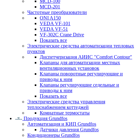
MCD-100
MCD-201
Частотные преобразователи
ONI A150
VEDA VF-101
VEDA VF-51
VF-302C Crane Drive
Показать все
Электрические средства автоматизации тепловых
пунктов
Диспетчеризация АИИС "Comfort Contour"
Клапаны для автоматизации местных
вентиляционных установок
Клапаны поворотные регулирующие и
приводы к ним
Клапаны регулирующие седельные и
приводы к ним
Показать все
Электрические средства управления
теплоснабжением коттеджей
Комнатные термостаты
Продукция Grundfos
Автоматизация и КИП Grundfos
Датчики давления Grundfos
Кондиционеры Grundfos