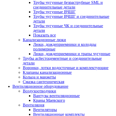
Трубы чугунные безраструбные SML и
соединительные детали
Трубы чугунные ВЧШГ
Трубы чугунные ВЧШГ и соединительные
детали
Трубы чугунные ЧК и соединительные
детали
Показать все
Канализационные люки
Люки, дождеприемники и колодцы
полимерные
Люки, дождеприемники и трапы чугунные
Трубы асбестоцементные и соединительные
детали
Воронки, лотки водосточные и комплектующие
Клапаны канализационные
Кольца и манжеты
Смазка сантехническая
Вентиляционное оборудование
Воздухоотводчики
Вантузы вентиляционные
Краны Маевского
Вентиляция
Вентиляторы
Вентиляционные комплекты