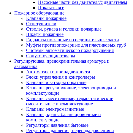
Насосные части без двигателя/с двигателем
Показать все
Пожарное оборудование
Клапаны пожарные
Огнетушители
Стволы, рукава и головки пожарные
Шкафы пожарные
Гидранты пожарные и соединительные части
Муфты противопожарные для пластиковых труб
Системы автоматического пожаротушения
Сопутствующие товары
Регулирующая, предохранительная арматура и
автоматика
Автоматика и принадлежности
Блоки управления и контроллеры
Клапаны и затворы обратные
Клапаны регулирующие, электроприводы и
комплектующие
Клапаны смесительные, термостатические
смесительные и комплектующие
Клапаны электромагнитные
Клапаны, краны балансировочные и
комплектующие
Регуляторы давления бытовые
Регуляторы давления, перепада давления и