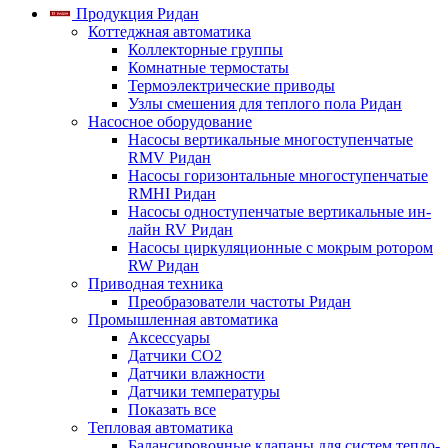
Продукция Ридан
Коттеджная автоматика
Коллекторные группы
Комнатные термостаты
Термоэлектрические приводы
Узлы смешения для теплого пола Ридан
Насосное оборудование
Насосы вертикальные многоступенчатые
RMV Ридан
Насосы горизонтальные многоступенчатые
RMHI Ридан
Насосы одноступенчатые вертикальные ин-
лайн RV Ридан
Насосы циркуляционные с мокрым ротором
RW Ридан
Приводная техника
Преобразователи частоты Ридан
Промышленная автоматика
Аксессуары
Датчики CO2
Датчики влажности
Датчики температуры
Показать все
Тепловая автоматика
Балансировочные клапаны для систем тепло-