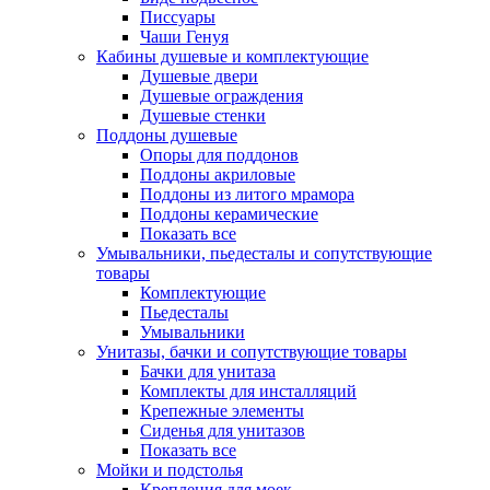
Писсуары
Чаши Генуя
Кабины душевые и комплектующие
Душевые двери
Душевые ограждения
Душевые стенки
Поддоны душевые
Опоры для поддонов
Поддоны акриловые
Поддоны из литого мрамора
Поддоны керамические
Показать все
Умывальники, пьедесталы и сопутствующие
товары
Комплектующие
Пьедесталы
Умывальники
Унитазы, бачки и сопутствующие товары
Бачки для унитаза
Комплекты для инсталляций
Крепежные элементы
Сиденья для унитазов
Показать все
Мойки и подстолья
Крепления для моек