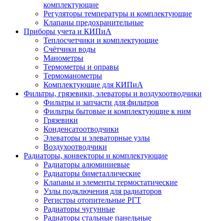
комплектующие
Регуляторы температуры и комплектующие
Клапаны предохранительные
Приборы учета и КИПиА
Теплосчетчики и комплектующие
Счётчики воды
Манометры
Термометры и оправы
Термоманометры
Комплектующие для КИПиА
Фильтры, грязевики, элеваторы и воздухоотводчики
Фильтры и запчасти для фильтров
Фильтры бытовые и комплектующие к ним
Грязевики
Конденсатоотводчики
Элеваторы и элеваторные узлы
Воздухоотводчики
Радиаторы, конвекторы и комплектующие
Радиаторы алюминиевые
Радиаторы биметаллические
Клапаны и элементы термостатические
Узлы подключения для радиаторов
Регистры отопительные РГТ
Радиаторы чугунные
Радиаторы стальные панельные