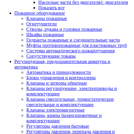
Насосные части без двигателя/с двигателем
Показать все
Пожарное оборудование
Клапаны пожарные
Огнетушители
Стволы, рукава и головки пожарные
Шкафы пожарные
Гидранты пожарные и соединительные части
Муфты противопожарные для пластиковых труб
Системы автоматического пожаротушения
Сопутствующие товары
Регулирующая, предохранительная арматура и
автоматика
Автоматика и принадлежности
Блоки управления и контроллеры
Клапаны и затворы обратные
Клапаны регулирующие, электроприводы и
комплектующие
Клапаны смесительные, термостатические
смесительные и комплектующие
Клапаны электромагнитные
Клапаны, краны балансировочные и
комплектующие
Регуляторы давления бытовые
Регуляторы давления, перепада давления и