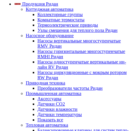
Продукция Ридан
Коттеджная автоматика
Коллекторные группы
Комнатные термостаты
Термоэлектрические приводы
Узлы смешения для теплого пола Ридан
Насосное оборудование
Насосы вертикальные многоступенчатые
RMV Ридан
Насосы горизонтальные многоступенчатые
RMHI Ридан
Насосы одноступенчатые вертикальные ин-
лайн RV Ридан
Насосы циркуляционные с мокрым ротором
RW Ридан
Приводная техника
Преобразователи частоты Ридан
Промышленная автоматика
Аксессуары
Датчики CO2
Датчики влажности
Датчики температуры
Показать все
Тепловая автоматика
Балансировочные клапаны для систем тепло-