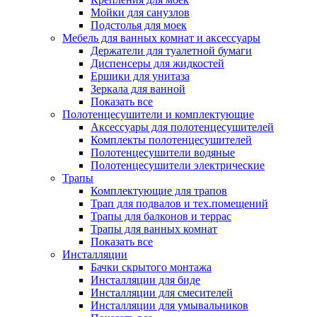
Мойки для санузлов
Подстолья для моек
Мебель для ванных комнат и аксессуары
Держатели для туалетной бумаги
Диспенсеры для жидкостей
Ершики для унитаза
Зеркала для ванной
Показать все
Полотенцесушители и комплектующие
Аксессуары для полотенцесушителей
Комплекты полотенцесушителей
Полотенцесушители водяные
Полотенцесушители электрические
Трапы
Комплектующие для трапов
Трап для подвалов и тех.помещений
Трапы для балконов и террас
Трапы для ванных комнат
Показать все
Инсталляции
Бачки скрытого монтажа
Инсталляции для биде
Инсталляции для смесителей
Инсталляции для умывальников