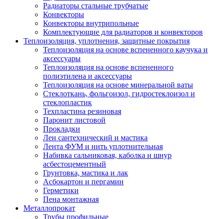
Радиаторы стальные трубчатые
Конвекторы
Конвекторы внутрипольные
Комплектующие для радиаторов и конвекторов
Теплоизоляция, уплотнения, защитные покрытия
Теплоизоляция на основе вспененного каучука и
аксессуары
Теплоизоляция на основе вспененного
полиэтилена и аксессуары
Теплоизоляция на основе минеральной ваты
Стеклоткань, фольгоизол, гидростеклоизол и
стеклопластик
Техпластина резиновая
Паронит листовой
Прокладки
Лен сантехнический и мастика
Лента ФУМ и нить уплотнительная
Набивка сальниковая, каболка и шнур
асбестоцементный
Грунтовка, мастика и лак
Асбокартон и пергамин
Герметики
Пена монтажная
Металлопрокат
Трубы профильные