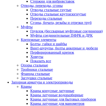
Стержни для вибровставок
Отводы, переходы, сгоны
Отводы стальные гнутые
Отводы стальные крутоизогнутые
Переходы стальные
Сгоны, бочата, резьбы и отрезки труб
Муфты
Грувлок (бессварные муфтовые соединения)
Муфты соединительные ПФРК и ДРК
Крепежные элементы
Болты, гайки и шайбы
Винт-шурупы, болты анкерные и дюбели
Перфорированный крепеж
Хомуты
Показать все
Опоры стальные
Тройники стальные
Фланцы стальные
Заглушки стальные
Запорная арматура и электроприводы
Краны
Краны конусные латунные
Краны латунные водоразборные
Краны латунные для бытовых приборов
Краны латунные для манометров