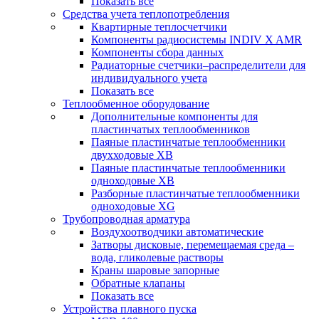
Показать все
Средства учета теплопотребления
Квартирные теплосчетчики
Компоненты радиосистемы INDIV X AMR
Компоненты сбора данных
Радиаторные счетчики–распределители для
индивидуального учета
Показать все
Теплообменное оборудование
Дополнительные компоненты для
пластинчатых теплообменников
Паяные пластинчатые теплообменники
двухходовые XB
Паяные пластинчатые теплообменники
одноходовые ХВ
Разборные пластинчатые теплообменники
одноходовые ХG
Трубопроводная арматура
Воздухоотводчики автоматические
Затворы дисковые, перемещаемая среда –
вода, гликолевые растворы
Краны шаровые запорные
Обратные клапаны
Показать все
Устройства плавного пуска