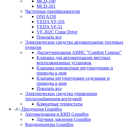
MCD-100
MCD-201
Частотные преобразователи
ONI A150
VEDA VF-101
VEDA VF-51
VF-302C Crane Drive
Показать все
Электрические средства автоматизации тепловых
пунктов
Диспетчеризация АИИС "Comfort Contour"
Клапаны для автоматизации местных
вентиляционных установок
Клапаны поворотные регулирующие и
приводы к ним
Клапаны регулирующие седельные и
приводы к ним
Показать все
Электрические средства управления
теплоснабжением коттеджей
Комнатные термостаты
Продукция Grundfos
Автоматизация и КИП Grundfos
Датчики давления Grundfos
Кондиционеры Grundfos