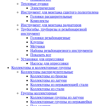
Тепловые пушки
Электрические
Инструмент для монтажа сшитого полиэтилена
Головки расширительные
Комплекты
Инструмент для монтажа радиаторов
Трубогибы, труборезы и резьбонарезной
инструмент
Головки резьбонарезные
Клуппы
Метчики
Наборы резьбонарезного инструмента
Показать все
Установки для опрессовки
Насосы для опрессовки
Коллекторы и коллекторные группы
Коллекторы распределительные
Коллекторы из бронзы
Коллекторы из латуни
Коллекторы из нержавеющей стали
Коллекторы из стали
Группы коллекторные
Коллекторные группы из латуни
Коллекторные группы из нержавейки
Под адаптер