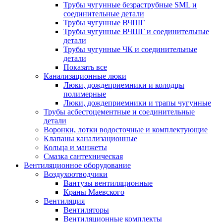
Трубы чугунные безраструбные SML и
соединительные детали
Трубы чугунные ВЧШГ
Трубы чугунные ВЧШГ и соединительные
детали
Трубы чугунные ЧК и соединительные
детали
Показать все
Канализационные люки
Люки, дождеприемники и колодцы
полимерные
Люки, дождеприемники и трапы чугунные
Трубы асбестоцементные и соединительные
детали
Воронки, лотки водосточные и комплектующие
Клапаны канализационные
Кольца и манжеты
Смазка сантехническая
Вентиляционное оборудование
Воздухоотводчики
Вантузы вентиляционные
Краны Маевского
Вентиляция
Вентиляторы
Вентиляционные комплекты