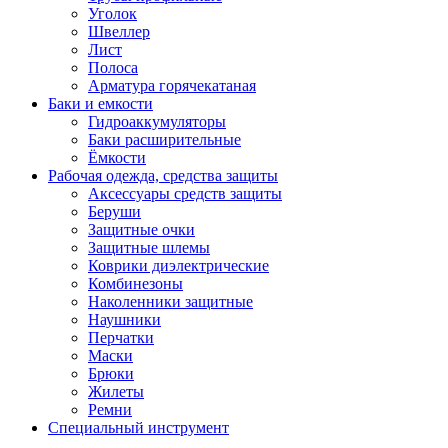
Уголок
Швеллер
Лист
Полоса
Арматура горячекатаная
Баки и емкости
Гидроаккумуляторы
Баки расширительные
Ёмкости
Рабочая одежда, средства защиты
Аксессуары средств защиты
Беруши
Защитные очки
Защитные шлемы
Коврики диэлектрические
Комбинезоны
Наколенники защитные
Наушники
Перчатки
Маски
Брюки
Жилеты
Ремни
Специальный инструмент