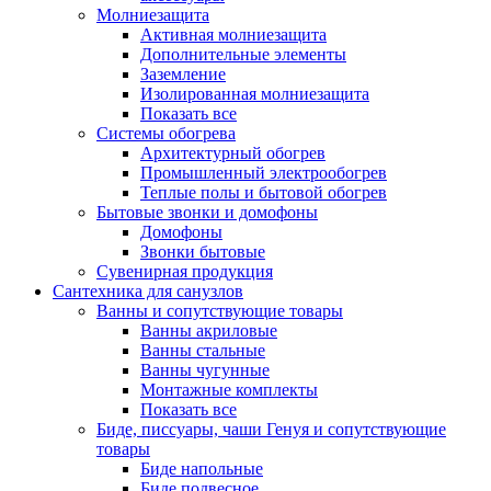
Молниезащита
Активная молниезащита
Дополнительные элементы
Заземление
Изолированная молниезащита
Показать все
Системы обогрева
Архитектурный обогрев
Промышленный электрообогрев
Теплые полы и бытовой обогрев
Бытовые звонки и домофоны
Домофоны
Звонки бытовые
Сувенирная продукция
Сантехника для санузлов
Ванны и сопутствующие товары
Ванны акриловые
Ванны стальные
Ванны чугунные
Монтажные комплекты
Показать все
Биде, писсуары, чаши Генуя и сопутствующие
товары
Биде напольные
Биде подвесное