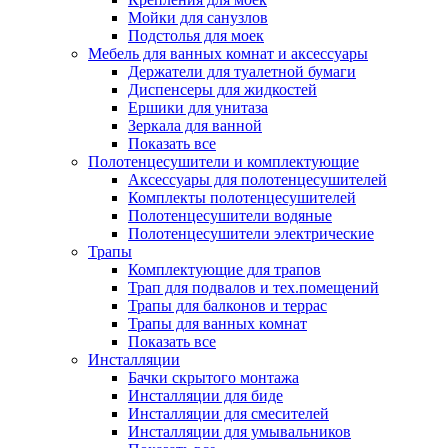
Мойки для санузлов
Подстолья для моек
Мебель для ванных комнат и аксессуары
Держатели для туалетной бумаги
Диспенсеры для жидкостей
Ершики для унитаза
Зеркала для ванной
Показать все
Полотенцесушители и комплектующие
Аксессуары для полотенцесушителей
Комплекты полотенцесушителей
Полотенцесушители водяные
Полотенцесушители электрические
Трапы
Комплектующие для трапов
Трап для подвалов и тех.помещений
Трапы для балконов и террас
Трапы для ванных комнат
Показать все
Инсталляции
Бачки скрытого монтажа
Инсталляции для биде
Инсталляции для смесителей
Инсталляции для умывальников