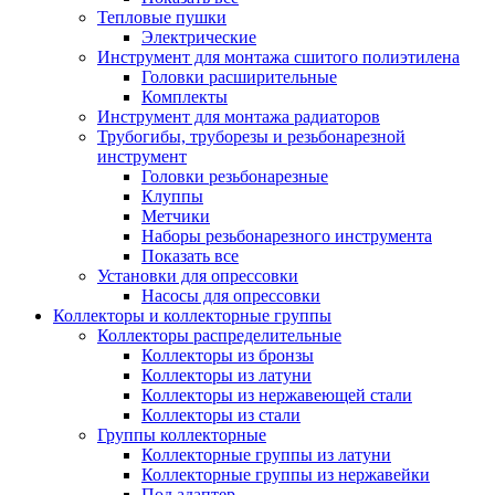
Тепловые пушки
Электрические
Инструмент для монтажа сшитого полиэтилена
Головки расширительные
Комплекты
Инструмент для монтажа радиаторов
Трубогибы, труборезы и резьбонарезной
инструмент
Головки резьбонарезные
Клуппы
Метчики
Наборы резьбонарезного инструмента
Показать все
Установки для опрессовки
Насосы для опрессовки
Коллекторы и коллекторные группы
Коллекторы распределительные
Коллекторы из бронзы
Коллекторы из латуни
Коллекторы из нержавеющей стали
Коллекторы из стали
Группы коллекторные
Коллекторные группы из латуни
Коллекторные группы из нержавейки
Под адаптер