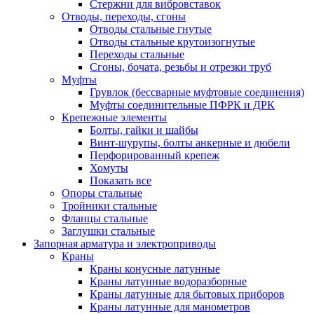
Стержни для вибровставок
Отводы, переходы, сгоны
Отводы стальные гнутые
Отводы стальные крутоизогнутые
Переходы стальные
Сгоны, бочата, резьбы и отрезки труб
Муфты
Грувлок (бессварные муфтовые соединения)
Муфты соединительные ПФРК и ДРК
Крепежные элементы
Болты, гайки и шайбы
Винт-шурупы, болты анкерные и дюбели
Перфорированный крепеж
Хомуты
Показать все
Опоры стальные
Тройники стальные
Фланцы стальные
Заглушки стальные
Запорная арматура и электроприводы
Краны
Краны конусные латунные
Краны латунные водоразборные
Краны латунные для бытовых приборов
Краны латунные для манометров