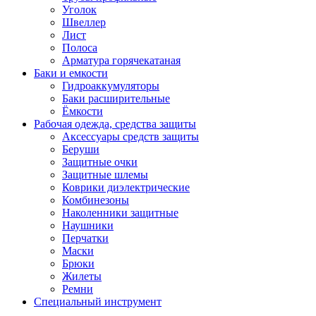
Уголок
Швеллер
Лист
Полоса
Арматура горячекатаная
Баки и емкости
Гидроаккумуляторы
Баки расширительные
Ёмкости
Рабочая одежда, средства защиты
Аксессуары средств защиты
Беруши
Защитные очки
Защитные шлемы
Коврики диэлектрические
Комбинезоны
Наколенники защитные
Наушники
Перчатки
Маски
Брюки
Жилеты
Ремни
Специальный инструмент