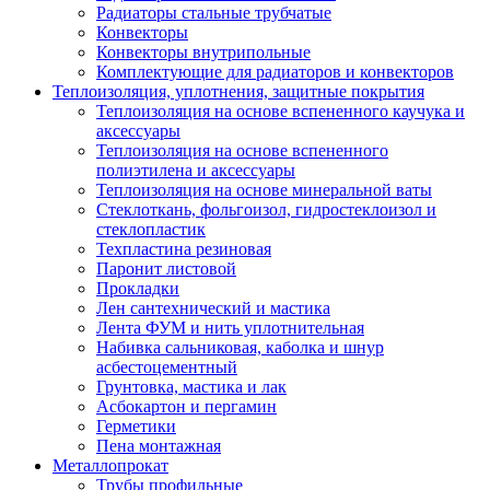
Радиаторы стальные трубчатые
Конвекторы
Конвекторы внутрипольные
Комплектующие для радиаторов и конвекторов
Теплоизоляция, уплотнения, защитные покрытия
Теплоизоляция на основе вспененного каучука и
аксессуары
Теплоизоляция на основе вспененного
полиэтилена и аксессуары
Теплоизоляция на основе минеральной ваты
Стеклоткань, фольгоизол, гидростеклоизол и
стеклопластик
Техпластина резиновая
Паронит листовой
Прокладки
Лен сантехнический и мастика
Лента ФУМ и нить уплотнительная
Набивка сальниковая, каболка и шнур
асбестоцементный
Грунтовка, мастика и лак
Асбокартон и пергамин
Герметики
Пена монтажная
Металлопрокат
Трубы профильные