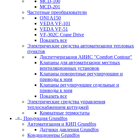
MCD-100
MCD-201
Частотные преобразователи
ONI A150
VEDA VF-101
VEDA VF-51
VF-302C Crane Drive
Показать все
Электрические средства автоматизации тепловых
пунктов
Диспетчеризация АИИС "Comfort Contour"
Клапаны для автоматизации местных
вентиляционных установок
Клапаны поворотные регулирующие и
приводы к ним
Клапаны регулирующие седельные и
приводы к ним
Показать все
Электрические средства управления
теплоснабжением коттеджей
Комнатные термостаты
Продукция Grundfos
Автоматизация и КИП Grundfos
Датчики давления Grundfos
Кондиционеры Grundfos