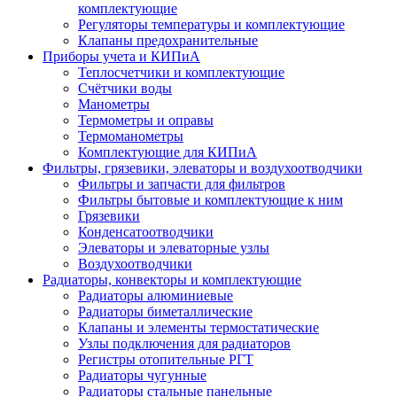
комплектующие
Регуляторы температуры и комплектующие
Клапаны предохранительные
Приборы учета и КИПиА
Теплосчетчики и комплектующие
Счётчики воды
Манометры
Термометры и оправы
Термоманометры
Комплектующие для КИПиА
Фильтры, грязевики, элеваторы и воздухоотводчики
Фильтры и запчасти для фильтров
Фильтры бытовые и комплектующие к ним
Грязевики
Конденсатоотводчики
Элеваторы и элеваторные узлы
Воздухоотводчики
Радиаторы, конвекторы и комплектующие
Радиаторы алюминиевые
Радиаторы биметаллические
Клапаны и элементы термостатические
Узлы подключения для радиаторов
Регистры отопительные РГТ
Радиаторы чугунные
Радиаторы стальные панельные