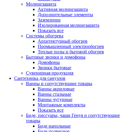
Молниезащита
Активная молниезащита
Дополнительные элементы
Заземление
Изолированная молниезащита
Показать все
Системы обогрева
Архитектурный обогрев
Промышленный электрообогрев
Теплые полы и бытовой обогрев
Бытовые звонки и домофоны
Домофоны
Звонки бытовые
Сувенирная продукция
Сантехника для санузлов
Ванны и сопутствующие товары
Ванны акриловые
Ванны стальные
Ванны чугунные
Монтажные комплекты
Показать все
Биде, писсуары, чаши Генуя и сопутствующие
товары
Биде напольные
Биде подвесное