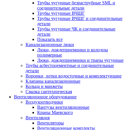
Трубы чугунные безраструбные SML и
соединительные детали
Трубы чугунные ВЧШГ
Трубы чугунные ВЧШГ и соединительные
детали
Трубы чугунные ЧК и соединительные
детали
Показать все
Канализационные люки
Люки, дождеприемники и колодцы
полимерные
Люки, дождеприемники и трапы чугунные
Трубы асбестоцементные и соединительные
детали
Воронки, лотки водосточные и комплектующие
Клапаны канализационные
Кольца и манжеты
Смазка сантехническая
Вентиляционное оборудование
Воздухоотводчики
Вантузы вентиляционные
Краны Маевского
Вентиляция
Вентиляторы
Вентиляционные комплекты