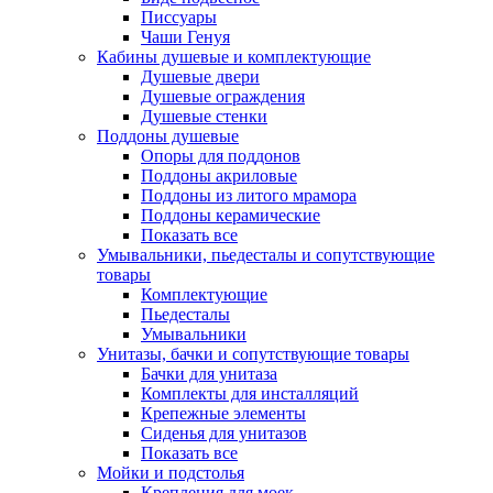
Писсуары
Чаши Генуя
Кабины душевые и комплектующие
Душевые двери
Душевые ограждения
Душевые стенки
Поддоны душевые
Опоры для поддонов
Поддоны акриловые
Поддоны из литого мрамора
Поддоны керамические
Показать все
Умывальники, пьедесталы и сопутствующие
товары
Комплектующие
Пьедесталы
Умывальники
Унитазы, бачки и сопутствующие товары
Бачки для унитаза
Комплекты для инсталляций
Крепежные элементы
Сиденья для унитазов
Показать все
Мойки и подстолья
Крепления для моек