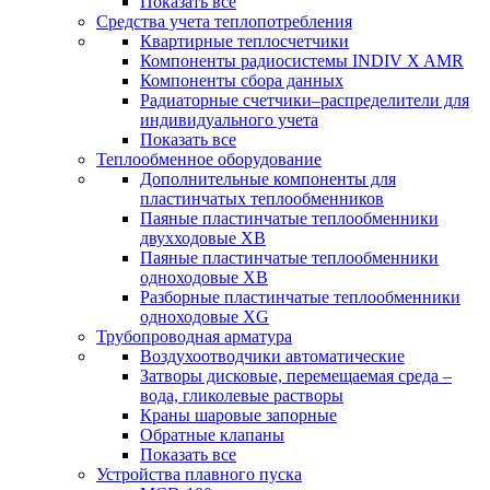
Показать все
Средства учета теплопотребления
Квартирные теплосчетчики
Компоненты радиосистемы INDIV X AMR
Компоненты сбора данных
Радиаторные счетчики–распределители для
индивидуального учета
Показать все
Теплообменное оборудование
Дополнительные компоненты для
пластинчатых теплообменников
Паяные пластинчатые теплообменники
двухходовые XB
Паяные пластинчатые теплообменники
одноходовые ХВ
Разборные пластинчатые теплообменники
одноходовые ХG
Трубопроводная арматура
Воздухоотводчики автоматические
Затворы дисковые, перемещаемая среда –
вода, гликолевые растворы
Краны шаровые запорные
Обратные клапаны
Показать все
Устройства плавного пуска