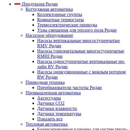
Продукция Ридан
Коттеджная автоматика
Коллекторные группы
Комнатные термостаты
Термоэлектрические приводы
Узлы смешения для теплого пола Ридан
Насосное оборудование
Насосы вертикальные многоступенчатые
RMV Ридан
Насосы горизонтальные многоступенчатые
RMHI Ридан
Насосы одноступенчатые вертикальные ин-
лайн RV Ридан
Насосы циркуляционные с мокрым ротором
RW Ридан
Приводная техника
Преобразователи частоты Ридан
Промышленная автоматика
Аксессуары
Датчики CO2
Датчики влажности
Датчики температуры
Показать все
Тепловая автоматика
Балансировочные клапаны для систем тепло-