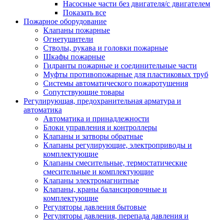
Насосные части без двигателя/с двигателем
Показать все
Пожарное оборудование
Клапаны пожарные
Огнетушители
Стволы, рукава и головки пожарные
Шкафы пожарные
Гидранты пожарные и соединительные части
Муфты противопожарные для пластиковых труб
Системы автоматического пожаротушения
Сопутствующие товары
Регулирующая, предохранительная арматура и
автоматика
Автоматика и принадлежности
Блоки управления и контроллеры
Клапаны и затворы обратные
Клапаны регулирующие, электроприводы и
комплектующие
Клапаны смесительные, термостатические
смесительные и комплектующие
Клапаны электромагнитные
Клапаны, краны балансировочные и
комплектующие
Регуляторы давления бытовые
Регуляторы давления, перепада давления и