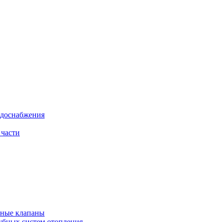
одоснабжения
 части
рные клапаны
убных систем отопления