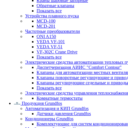
Краны шаровые запорные
Обратные клапаны
Показать все
Устройства плавного пуска
MCD-100
MCD-201
Частотные преобразователи
ONI A150
VEDA VF-101
VEDA VF-51
VF-302C Crane Drive
Показать все
Электрические средства автоматизации тепловых п
Диспетчеризация АИИС "Comfort Contour"
Клапаны для автоматизации местных вентил
Клапаны поворотные регулирующие и приво
Клапаны регулирующие седельные и приводы
Показать все
Электрические средства управления теплоснабжен
Комнатные термостаты
Продукция Grundfos
Автоматизация и КИП Grundfos
Датчики давления Grundfos
Кондиционеры Grundfos
Комплектующие для систем кондиционирова