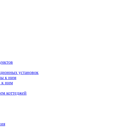
унктов
яционных установок
ды к ним
 к ним
ием коттеджей
ния