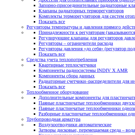
Запорно-присоединительные радиаторные кл
Клапаны радиаторных терморегуляторов
Комплекты терморегуляторов для систем ото
Показать все
Регуляторы температуры и давления прямого дейст
Принадлежности к регуляторам (заказываютс
Регулирующие клапаны для регуляторов давле
Регуляторы – ограничители расхода
Регуляторы давления «до себя» (регулятор по
Показать все
Средства учета теплопотребления
Квартирные теплосчетчики
Компоненты радиосистемы INDIV X AMR
Компоненты сбора данных
Радиаторные счетчики–распределители для и
Показать все
Теплообменное оборудование
Дополнительные компоненты для пластинчат
Паяные пластинчатые теплообменники двухх
Паяные пластинчатые теплообменники одно
Разборные пластинчатые теплообменники од
Трубопроводная арматура
Воздухоотводчики автоматические
Затворы дисковые, перемещаемая среда – вода