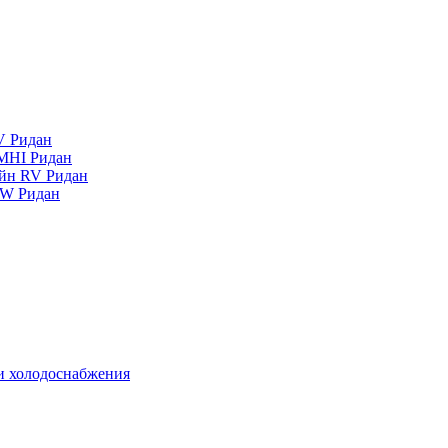
V Ридан
MHI Ридан
айн RV Ридан
RW Ридан
 и холодоснабжения