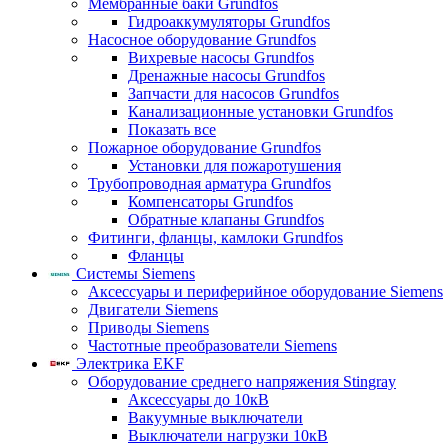
Мембранные баки Grundfos
Гидроаккумуляторы Grundfos
Насосное оборудование Grundfos
Вихревые насосы Grundfos
Дренажные насосы Grundfos
Запчасти для насосов Grundfos
Канализационные установки Grundfos
Показать все
Пожарное оборудование Grundfos
Установки для пожаротушения
Трубопроводная арматура Grundfos
Компенсаторы Grundfos
Обратные клапаны Grundfos
Фитинги, фланцы, камлоки Grundfos
Фланцы
Системы Siemens
Аксессуары и периферийное оборудование Siemens
Двигатели Siemens
Приводы Siemens
Частотные преобразователи Siemens
Электрика EKF
Оборудование среднего напряжения Stingray
Аксессуары до 10кВ
Вакуумные выключатели
Выключатели нагрузки 10кВ