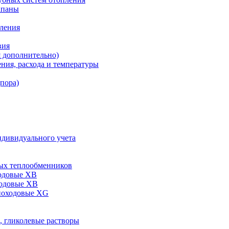
апаны
пления
вия
я дополнительно)
ния, расхода и температуры
дпора)
ндивидуального учета
ых теплообменников
одовые XB
ходовые ХВ
ноходовые ХG
, гликолевые растворы