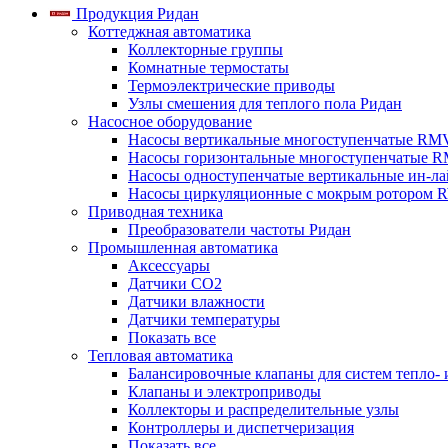
Продукция Ридан
Коттеджная автоматика
Коллекторные группы
Комнатные термостаты
Термоэлектрические приводы
Узлы смешения для теплого пола Ридан
Насосное оборудование
Насосы вертикальные многоступенчатые RM
Насосы горизонтальные многоступенчатые R
Насосы одноступенчатые вертикальные ин-л
Насосы циркуляционные с мокрым ротором 
Приводная техника
Преобразователи частоты Ридан
Промышленная автоматика
Аксессуары
Датчики CO2
Датчики влажности
Датчики температуры
Показать все
Тепловая автоматика
Балансировочные клапаны для систем тепло-
Клапаны и электроприводы
Коллекторы и распределительные узлы
Контроллеры и диспетчеризация
Показать все