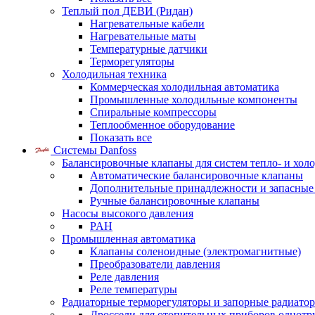
Теплый пол ДЕВИ (Ридан)
Нагревательные кабели
Нагревательные маты
Температурные датчики
Терморегуляторы
Холодильная техника
Коммерческая холодильная автоматика
Промышленные холодильные компоненты
Спиральные компрессоры
Теплообменное оборудование
Показать все
Системы Danfoss
Балансировочные клапаны для систем тепло- и хол
Автоматические балансировочные клапаны
Дополнительные принадлежности и запасные
Ручные балансировочные клапаны
Насосы высокого давления
PAH
Промышленная автоматика
Клапаны соленоидные (электромагнитные)
Преобразователи давления
Реле давления
Реле температуры
Радиаторные терморегуляторы и запорные радиато
Дроссели для отопительных приборов однотр