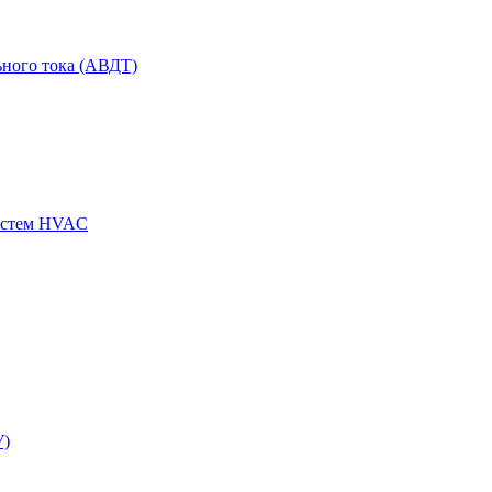
ного тока (АВДТ)
истем HVAC
У)