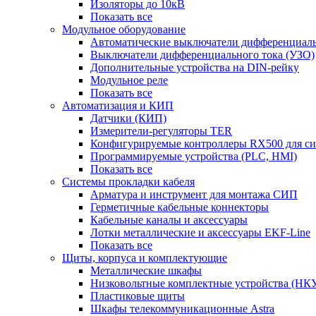
Изоляторы до 10кВ
Показать все
Модульное оборудование
Автоматические выключатели дифференциаль
Выключатели дифференциального тока (УЗО)
Дополнительные устройства на DIN-рейку
Модульное реле
Показать все
Автоматизация и КИП
Датчики (КИП)
Измерители-регуляторы TER
Конфигурируемые контроллеры RX500 для с
Программируемые устройства (PLC, HMI)
Показать все
Системы прокладки кабеля
Арматура и инструмент для монтажа СИП
Герметичные кабельные коннекторы
Кабельные каналы и аксессуары
Лотки металлические и аксессуары EKF-Line
Показать все
Щиты, корпуса и комплектующие
Металлические шкафы
Низковольтные комплектные устройства (НК
Пластиковые щиты
Шкафы телекоммуникационные Astra