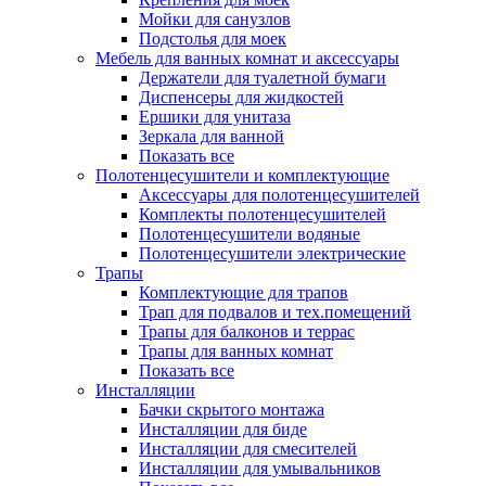
Мойки для санузлов
Подстолья для моек
Мебель для ванных комнат и аксессуары
Держатели для туалетной бумаги
Диспенсеры для жидкостей
Ершики для унитаза
Зеркала для ванной
Показать все
Полотенцесушители и комплектующие
Аксессуары для полотенцесушителей
Комплекты полотенцесушителей
Полотенцесушители водяные
Полотенцесушители электрические
Трапы
Комплектующие для трапов
Трап для подвалов и тех.помещений
Трапы для балконов и террас
Трапы для ванных комнат
Показать все
Инсталляции
Бачки скрытого монтажа
Инсталляции для биде
Инсталляции для смесителей
Инсталляции для умывальников