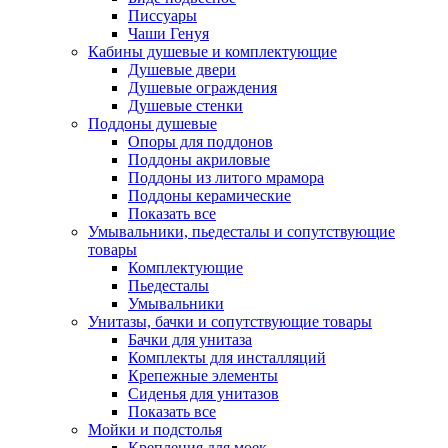
Писсуары
Чаши Генуя
Кабины душевые и комплектующие
Душевые двери
Душевые ограждения
Душевые стенки
Поддоны душевые
Опоры для поддонов
Поддоны акриловые
Поддоны из литого мрамора
Поддоны керамические
Показать все
Умывальники, пьедесталы и сопутствующие
товары
Комплектующие
Пьедесталы
Умывальники
Унитазы, бачки и сопутствующие товары
Бачки для унитаза
Комплекты для инсталляций
Крепежные элементы
Сиденья для унитазов
Показать все
Мойки и подстолья
Крепления для моек