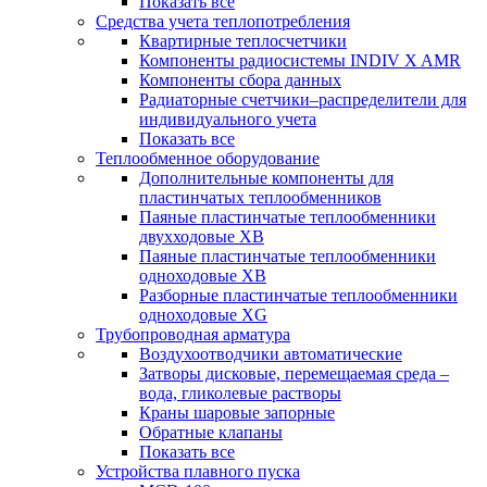
Показать все
Средства учета теплопотребления
Квартирные теплосчетчики
Компоненты радиосистемы INDIV X AMR
Компоненты сбора данных
Радиаторные счетчики–распределители для
индивидуального учета
Показать все
Теплообменное оборудование
Дополнительные компоненты для
пластинчатых теплообменников
Паяные пластинчатые теплообменники
двухходовые XB
Паяные пластинчатые теплообменники
одноходовые ХВ
Разборные пластинчатые теплообменники
одноходовые ХG
Трубопроводная арматура
Воздухоотводчики автоматические
Затворы дисковые, перемещаемая среда –
вода, гликолевые растворы
Краны шаровые запорные
Обратные клапаны
Показать все
Устройства плавного пуска