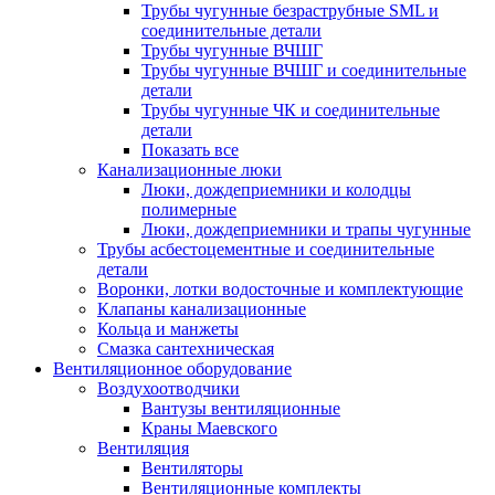
Трубы чугунные безраструбные SML и
соединительные детали
Трубы чугунные ВЧШГ
Трубы чугунные ВЧШГ и соединительные
детали
Трубы чугунные ЧК и соединительные
детали
Показать все
Канализационные люки
Люки, дождеприемники и колодцы
полимерные
Люки, дождеприемники и трапы чугунные
Трубы асбестоцементные и соединительные
детали
Воронки, лотки водосточные и комплектующие
Клапаны канализационные
Кольца и манжеты
Смазка сантехническая
Вентиляционное оборудование
Воздухоотводчики
Вантузы вентиляционные
Краны Маевского
Вентиляция
Вентиляторы
Вентиляционные комплекты