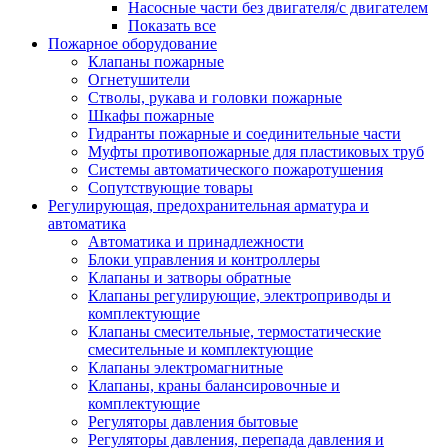
Насосные части без двигателя/с двигателем
Показать все
Пожарное оборудование
Клапаны пожарные
Огнетушители
Стволы, рукава и головки пожарные
Шкафы пожарные
Гидранты пожарные и соединительные части
Муфты противопожарные для пластиковых труб
Системы автоматического пожаротушения
Сопутствующие товары
Регулирующая, предохранительная арматура и
автоматика
Автоматика и принадлежности
Блоки управления и контроллеры
Клапаны и затворы обратные
Клапаны регулирующие, электроприводы и
комплектующие
Клапаны смесительные, термостатические
смесительные и комплектующие
Клапаны электромагнитные
Клапаны, краны балансировочные и
комплектующие
Регуляторы давления бытовые
Регуляторы давления, перепада давления и