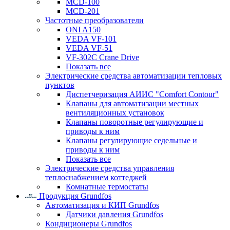
MCD-100
MCD-201
Частотные преобразователи
ONI A150
VEDA VF-101
VEDA VF-51
VF-302C Crane Drive
Показать все
Электрические средства автоматизации тепловых
пунктов
Диспетчеризация АИИС "Comfort Contour"
Клапаны для автоматизации местных
вентиляционных установок
Клапаны поворотные регулирующие и
приводы к ним
Клапаны регулирующие седельные и
приводы к ним
Показать все
Электрические средства управления
теплоснабжением коттеджей
Комнатные термостаты
Продукция Grundfos
Автоматизация и КИП Grundfos
Датчики давления Grundfos
Кондиционеры Grundfos