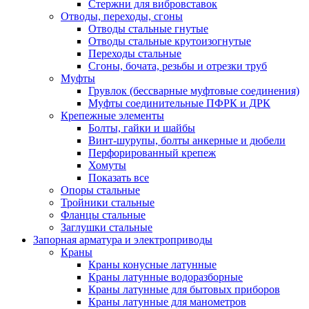
Стержни для вибровставок
Отводы, переходы, сгоны
Отводы стальные гнутые
Отводы стальные крутоизогнутые
Переходы стальные
Сгоны, бочата, резьбы и отрезки труб
Муфты
Грувлок (бессварные муфтовые соединения)
Муфты соединительные ПФРК и ДРК
Крепежные элементы
Болты, гайки и шайбы
Винт-шурупы, болты анкерные и дюбели
Перфорированный крепеж
Хомуты
Показать все
Опоры стальные
Тройники стальные
Фланцы стальные
Заглушки стальные
Запорная арматура и электроприводы
Краны
Краны конусные латунные
Краны латунные водоразборные
Краны латунные для бытовых приборов
Краны латунные для манометров