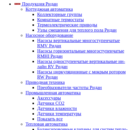
Продукция Ридан
Коттеджная автоматика
Коллекторные группы
Комнатные термостаты
Термоэлектрические приводы
Узлы смешения для теплого пола Ридан
Насосное оборудование
Насосы вертикальные многоступенчатые
RMV Ридан
Насосы горизонтальные многоступенчатые
RMHI Ридан
Насосы одноступенчатые вертикальные ин-
лайн RV Ридан
Насосы циркуляционные с мокрым ротором
RW Ридан
Приводная техника
Преобразователи частоты Ридан
Промышленная автоматика
Аксессуары
Датчики CO2
Датчики влажности
Датчики температуры
Показать все
Тепловая автоматика
Балансировочные клапаны для систем тепло-