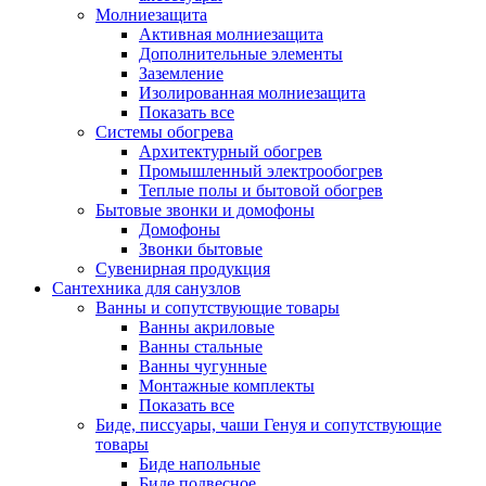
Молниезащита
Активная молниезащита
Дополнительные элементы
Заземление
Изолированная молниезащита
Показать все
Системы обогрева
Архитектурный обогрев
Промышленный электрообогрев
Теплые полы и бытовой обогрев
Бытовые звонки и домофоны
Домофоны
Звонки бытовые
Сувенирная продукция
Сантехника для санузлов
Ванны и сопутствующие товары
Ванны акриловые
Ванны стальные
Ванны чугунные
Монтажные комплекты
Показать все
Биде, писсуары, чаши Генуя и сопутствующие
товары
Биде напольные
Биде подвесное