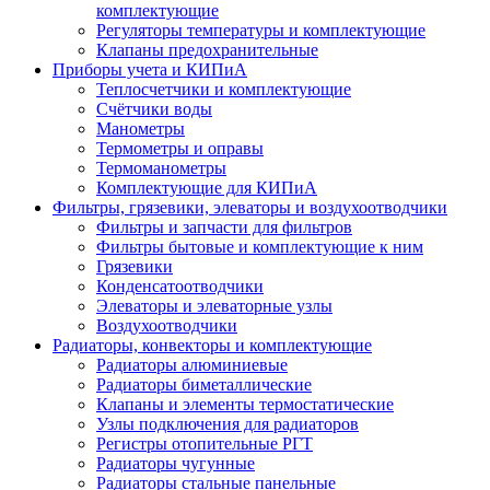
комплектующие
Регуляторы температуры и комплектующие
Клапаны предохранительные
Приборы учета и КИПиА
Теплосчетчики и комплектующие
Счётчики воды
Манометры
Термометры и оправы
Термоманометры
Комплектующие для КИПиА
Фильтры, грязевики, элеваторы и воздухоотводчики
Фильтры и запчасти для фильтров
Фильтры бытовые и комплектующие к ним
Грязевики
Конденсатоотводчики
Элеваторы и элеваторные узлы
Воздухоотводчики
Радиаторы, конвекторы и комплектующие
Радиаторы алюминиевые
Радиаторы биметаллические
Клапаны и элементы термостатические
Узлы подключения для радиаторов
Регистры отопительные РГТ
Радиаторы чугунные
Радиаторы стальные панельные