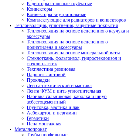
Радиаторы стальные трубчатые
Конвекторы
Конвекторы внутрипольные
Комплектующие для радиаторов и конвекторов
Теплоизоляция, уплотнения, защитные покрытия
Теплоизоляция на основе вспененного каучука и
аксессуары
Теплоизоляция на основе вспененного
полиэтилена и аксессуары
Теплоизоляция на основе минеральной ваты
Стеклоткань, фольгоизол, гидростеклоизол и
стеклопластик
Техпластина резиновая
Паронит листовой
Прокладки
Лен сантехнический и мастика
Лента ФУМ и нить уплотнительная
Набивка сальниковая, каболка и шнур
асбестоцементный
Грунтовка, мастика и лак
Асбокартон и пергамин
Герметики
Пена монтажная
Металлопрокат
Трубы профильные