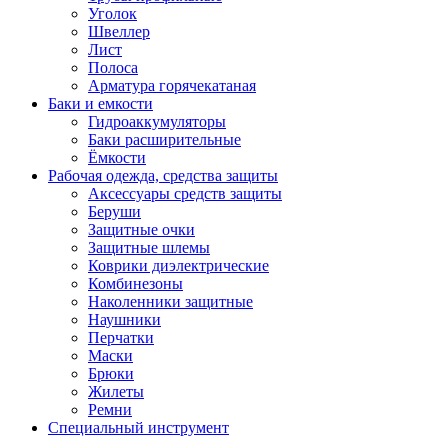
Уголок
Швеллер
Лист
Полоса
Арматура горячекатаная
Баки и емкости
Гидроаккумуляторы
Баки расширительные
Ёмкости
Рабочая одежда, средства защиты
Аксессуары средств защиты
Беруши
Защитные очки
Защитные шлемы
Коврики диэлектрические
Комбинезоны
Наколенники защитные
Наушники
Перчатки
Маски
Брюки
Жилеты
Ремни
Специальный инструмент