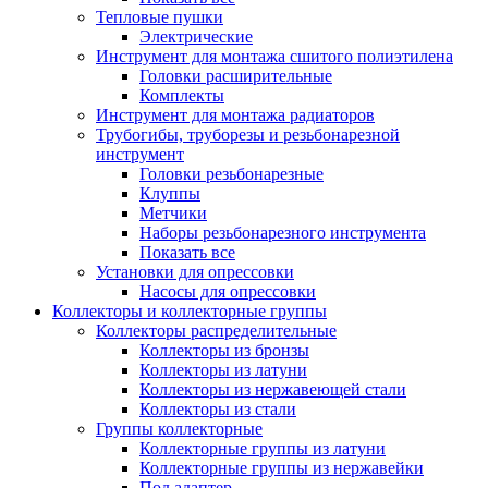
Тепловые пушки
Электрические
Инструмент для монтажа сшитого полиэтилена
Головки расширительные
Комплекты
Инструмент для монтажа радиаторов
Трубогибы, труборезы и резьбонарезной
инструмент
Головки резьбонарезные
Клуппы
Метчики
Наборы резьбонарезного инструмента
Показать все
Установки для опрессовки
Насосы для опрессовки
Коллекторы и коллекторные группы
Коллекторы распределительные
Коллекторы из бронзы
Коллекторы из латуни
Коллекторы из нержавеющей стали
Коллекторы из стали
Группы коллекторные
Коллекторные группы из латуни
Коллекторные группы из нержавейки
Под адаптер