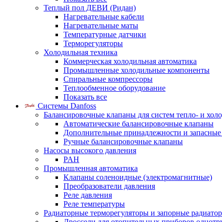
Теплый пол ДЕВИ (Ридан)
Нагревательные кабели
Нагревательные маты
Температурные датчики
Терморегуляторы
Холодильная техника
Коммерческая холодильная автоматика
Промышленные холодильные компоненты
Спиральные компрессоры
Теплообменное оборудование
Показать все
Системы Danfoss
Балансировочные клапаны для систем тепло- и хол
Автоматические балансировочные клапаны
Дополнительные принадлежности и запасные
Ручные балансировочные клапаны
Насосы высокого давления
PAH
Промышленная автоматика
Клапаны соленоидные (электромагнитные)
Преобразователи давления
Реле давления
Реле температуры
Радиаторные терморегуляторы и запорные радиато
Дроссели для отопительных приборов однотр