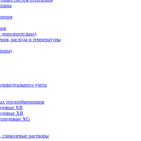
апаны
пления
вия
я дополнительно)
ния, расхода и температуры
дпора)
ндивидуального учета
ых теплообменников
одовые XB
ходовые ХВ
ноходовые ХG
, гликолевые растворы