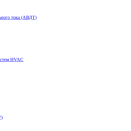
ного тока (АВДТ)
истем HVAC
У)