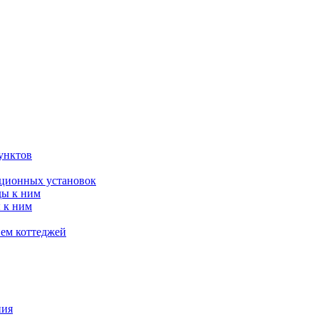
унктов
яционных установок
ды к ним
 к ним
ием коттеджей
ния