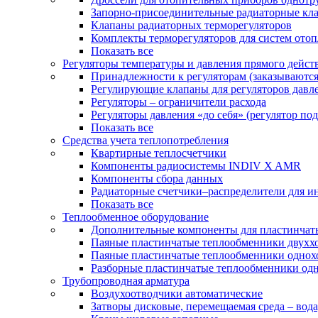
Запорно-присоединительные радиаторные кл
Клапаны радиаторных терморегуляторов
Комплекты терморегуляторов для систем ото
Показать все
Регуляторы температуры и давления прямого дейст
Принадлежности к регуляторам (заказываютс
Регулирующие клапаны для регуляторов давле
Регуляторы – ограничители расхода
Регуляторы давления «до себя» (регулятор по
Показать все
Средства учета теплопотребления
Квартирные теплосчетчики
Компоненты радиосистемы INDIV X AMR
Компоненты сбора данных
Радиаторные счетчики–распределители для и
Показать все
Теплообменное оборудование
Дополнительные компоненты для пластинчат
Паяные пластинчатые теплообменники двухх
Паяные пластинчатые теплообменники одно
Разборные пластинчатые теплообменники од
Трубопроводная арматура
Воздухоотводчики автоматические
Затворы дисковые, перемещаемая среда – вода