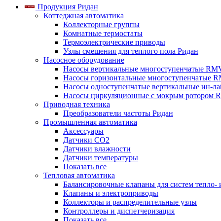
Продукция Ридан
Коттеджная автоматика
Коллекторные группы
Комнатные термостаты
Термоэлектрические приводы
Узлы смешения для теплого пола Ридан
Насосное оборудование
Насосы вертикальные многоступенчатые RM
Насосы горизонтальные многоступенчатые R
Насосы одноступенчатые вертикальные ин-л
Насосы циркуляционные с мокрым ротором 
Приводная техника
Преобразователи частоты Ридан
Промышленная автоматика
Аксессуары
Датчики CO2
Датчики влажности
Датчики температуры
Показать все
Тепловая автоматика
Балансировочные клапаны для систем тепло-
Клапаны и электроприводы
Коллекторы и распределительные узлы
Контроллеры и диспетчеризация
Показать все