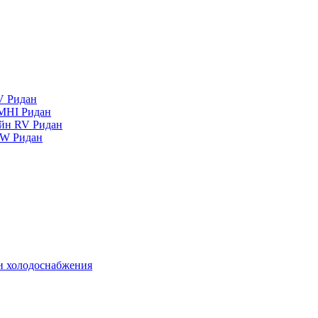
V Ридан
MHI Ридан
айн RV Ридан
RW Ридан
 и холодоснабжения