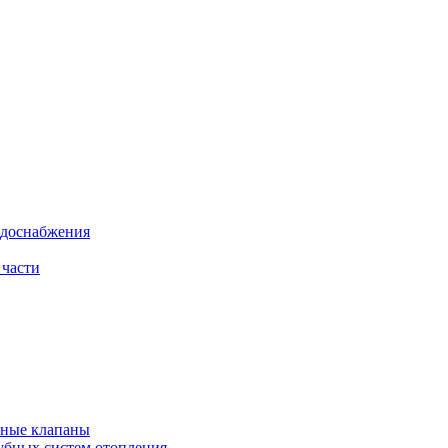
одоснабжения
 части
рные клапаны
убных систем отопления