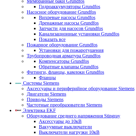
Мембранные баки Grundfos
Гидроаккумуляторы Grundfos
Насосное оборудование Grundfos
Вихревые насосы Grundfos
Дренажные насосы Grundfos
Запчасти для насосов Grundfos
Канализационные установки Grundfos
Показать все
Пожарное оборудование Grundfos
Установки для пожаротушения
Трубопроводная арматура Grundfos
Компенсаторы Grundfos
Обратные клапаны Grundfos
Фитинги, фланцы, камлоки Grundfos
Фланцы
Системы Siemens
Аксессуары и периферийное оборудование Siemens
Двигатели Siemens
Приводы Siemens
Частотные преобразователи Siemens
Электрика EKF
Оборудование среднего напряжения Stingray
Аксессуары до 10кВ
Вакуумные выключатели
Выключатели нагрузки 10кВ