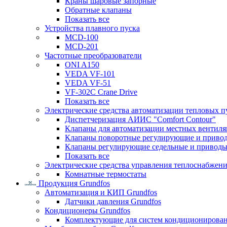
Краны шаровые запорные
Обратные клапаны
Показать все
Устройства плавного пуска
MCD-100
MCD-201
Частотные преобразователи
ONI A150
VEDA VF-101
VEDA VF-51
VF-302C Crane Drive
Показать все
Электрические средства автоматизации тепловых п
Диспетчеризация АИИС "Comfort Contour"
Клапаны для автоматизации местных вентил
Клапаны поворотные регулирующие и приво
Клапаны регулирующие седельные и приводы
Показать все
Электрические средства управления теплоснабжен
Комнатные термостаты
Продукция Grundfos
Автоматизация и КИП Grundfos
Датчики давления Grundfos
Кондиционеры Grundfos
Комплектующие для систем кондиционирова