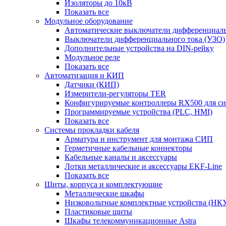
Изоляторы до 10кВ
Показать все
Модульное оборудование
Автоматические выключатели дифференциаль
Выключатели дифференциального тока (УЗО)
Дополнительные устройства на DIN-рейку
Модульное реле
Показать все
Автоматизация и КИП
Датчики (КИП)
Измерители-регуляторы TER
Конфигурируемые контроллеры RX500 для с
Программируемые устройства (PLC, HMI)
Показать все
Системы прокладки кабеля
Арматура и инструмент для монтажа СИП
Герметичные кабельные коннекторы
Кабельные каналы и аксессуары
Лотки металлические и аксессуары EKF-Line
Показать все
Щиты, корпуса и комплектующие
Металлические шкафы
Низковольтные комплектные устройства (НК
Пластиковые щиты
Шкафы телекоммуникационные Astra