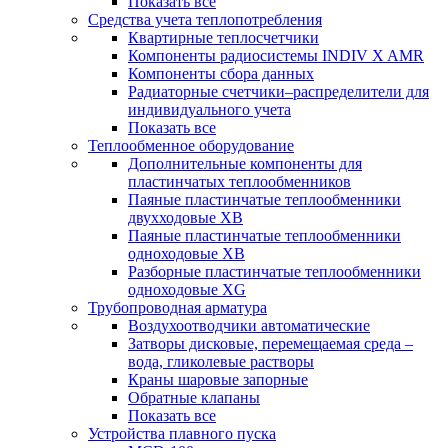
Показать все
Средства учета теплопотребления
Квартирные теплосчетчики
Компоненты радиосистемы INDIV X AMR
Компоненты сбора данных
Радиаторные счетчики–распределители для
индивидуального учета
Показать все
Теплообменное оборудование
Дополнительные компоненты для
пластинчатых теплообменников
Паяные пластинчатые теплообменники
двухходовые XB
Паяные пластинчатые теплообменники
одноходовые ХВ
Разборные пластинчатые теплообменники
одноходовые ХG
Трубопроводная арматура
Воздухоотводчики автоматические
Затворы дисковые, перемещаемая среда –
вода, гликолевые растворы
Краны шаровые запорные
Обратные клапаны
Показать все
Устройства плавного пуска