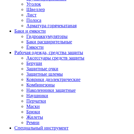
Уголок
Швеллер
Лист
Полоса
Арматура горячекатаная
Баки и емкости
Гидроаккумуляторы
Баки расширительные
Ёмкости
Рабочая одежда, средства защиты
Аксессуары средств защиты
Беруши
Защитные очки
Защитные шлемы
Коврики диэлектрические
Комбинезоны
Наколенники защитные
Наушники
Перчатки
Маски
Брюки
Жилеты
Ремни
Специальный инструмент