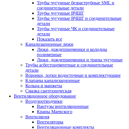
Трубы чугунные безраструбные SML и
соединительные детали
Трубы чугунные ВЧШГ
Трубы чугунные ВЧШГ и соединительные
детали
Трубы чугунные ЧК и соединительные
детали
Показать все
Канализационные люки
Люки, дождеприемники и колодцы
полимерные
Люки, дождеприемники и трапы чугунные
Трубы асбестоцементные и соединительные
детали
Воронки, лотки водосточные и комплектующие
Клапаны канализационные
Кольца и манжеты
Смазка сантехническая
Вентиляционное оборудование
Воздухоотводчики
Вантузы вентиляционные
Краны Маевского
Вентиляция
Вентиляторы
Вентиляционные комплекты