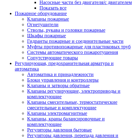
Насосные части без двигателя/с двигателем
Показать все
Пожарное оборудование
Клапаны пожарные
Огнетушители
Стволы, рукава и головки пожарные
Шкафы пожарные
Гидранты пожарные и соединительные части
Муфты противопожарные для пластиковых труб
Системы автоматического пожаротушения
Сопутствующие товары
Регулирующая, предохранительная арматура и
автоматика
Автоматика и принадлежности
Блоки управления и контроллеры
Клапаны и затворы обратные
Клапаны регулирующие, электроприводы и
комплектующие
Клапаны смесительные, термостатические
смесительные и комплектующие
Клапаны электромагнитные
Клапаны, краны балансировочные и
комплектующие
Регуляторы давления бытовые
Регуляторы давления, перепада давления и