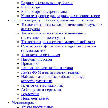
Радиаторы стальные трубчатые
Конвекторы
Конвекторы внутрипольные
Комплектующие для радиаторов и конвекторов
Теплоизоляция, уплотнения, защитные покрытия
Теплоизоляция на основе вспененного каучука и
аксессуары
Теплоизоляция на основе вспененного
полиэтилена и аксессуары
Теплоизоляция на основе минеральной ваты
Стеклоткань, фольгоизол, гидростеклоизол и
стеклопластик
Техпластина резиновая
Паронит листовой
Прокладки
Лен сантехнический и мастика
Лента ФУМ и нить уплотнительная
Набивка сальниковая, каболка и шнур
асбестоцементный
Грунтовка, мастика и лак
Асбокартон и пергамин
Герметики
Пена монтажная
Металлопрокат
Трубы профильные