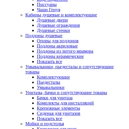
Писсуары
Чаши Генуя
Кабины душевые и комплектующие
Душевые двери
Душевые ограждения
Душевые стенки
Поддоны душевые
Опоры для поддонов
Поддоны акриловые
Поддоны из литого мрамора
Поддоны керамические
Показать все
Умывальники, пьедесталы и сопутствующие
товары
Комплектующие
Пьедесталы
Умывальники
Унитазы, бачки и сопутствующие товары
Бачки для унитаза
Комплекты для инсталляций
Крепежные элементы
Сиденья для унитазов
Показать все
Мойки и подстолья
Крепления для моек