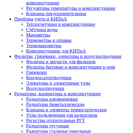
комплектующие
Регуляторы температуры и комплектующие
Клапаны предохранительные
Приборы учета и КИПиА
Теплосчетчики и комплектующие
Счётчики воды
Манометры
Термометры и оправы
Термоманометры
Комплектующие для КИПиА
Фильтры, грязевики, элеваторы и воздухоотводчики
Фильтры и запчасти для фильтров
Фильтры бытовые и комплектующие к ним
Грязевики
Конденсатоотводчики
Элеваторы и элеваторные узлы
Воздухоотводчики
Радиаторы, конвекторы и комплектующие
Радиаторы алюминиевые
Радиаторы биметаллические
Клапаны и элементы термостатические
Узлы подключения для радиаторов
Регистры отопительные РГТ
Радиаторы чугунные
Радиаторы стальные панельные