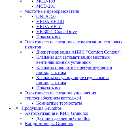
MCD-100
MCD-201
Частотные преобразователи
ONI A150
VEDA VF-101
VEDA VF-51
VF-302C Crane Drive
Показать все
Электрические средства автоматизации тепловых
пунктов
Диспетчеризация АИИС "Comfort Contour"
Клапаны для автоматизации местных
вентиляционных установок
Клапаны поворотные регулирующие и
приводы к ним
Клапаны регулирующие седельные и
приводы к ним
Показать все
Электрические средства управления
теплоснабжением коттеджей
Комнатные термостаты
Продукция Grundfos
Автоматизация и КИП Grundfos
Датчики давления Grundfos
Кондиционеры Grundfos