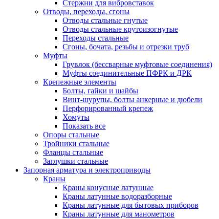
Стержни для вибровставок
Отводы, переходы, сгоны
Отводы стальные гнутые
Отводы стальные крутоизогнутые
Переходы стальные
Сгоны, бочата, резьбы и отрезки труб
Муфты
Грувлок (бессварные муфтовые соединения)
Муфты соединительные ПФРК и ДРК
Крепежные элементы
Болты, гайки и шайбы
Винт-шурупы, болты анкерные и дюбели
Перфорированный крепеж
Хомуты
Показать все
Опоры стальные
Тройники стальные
Фланцы стальные
Заглушки стальные
Запорная арматура и электроприводы
Краны
Краны конусные латунные
Краны латунные водоразборные
Краны латунные для бытовых приборов
Краны латунные для манометров