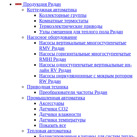
Продукция Ридан
Коттеджная автоматика
Коллекторные группы
Комнатные термостаты
Термоэлектрические приводы
Узлы смешения для теплого пола Ридан
Насосное оборудование
Насосы вертикальные многоступенчатые
RMV Ридан
Насосы горизонтальные многоступенчатые
RMHI Ридан
Насосы одноступенчатые вертикальные ин-
лайн RV Ридан
Насосы циркуляционные с мокрым ротором
RW Ридан
Приводная техника
Преобразователи частоты Ридан
Промышленная автоматика
Аксессуары
Датчики CO2
Датчики влажности
Датчики температуры
Показать все
Тепловая автоматика
Балансировочные клапаны для систем тепло-