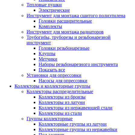
Тепловые пушки
Электрические
Инструмент для монтажа сшитого полиэтилена
Головки расширительные
Комплекты
Инструмент для монтажа радиаторов
Трубогибы, труборезы и резьбонарезной
инструмент
Головки резьбонарезные
Клуппы
Метчики
Наборы резьбонарезного инструмента
Показать все
Установки для опрессовки
Насосы для опрессовки
Коллекторы и коллекторные группы
Коллекторы распределительные
Коллекторы из бронзы
Коллекторы из латуни
Коллекторы из нержавеющей стали
Коллекторы из стали
Группы коллекторные
Коллекторные группы из латуни
Коллекторные группы из нержавейки
Под адаптер