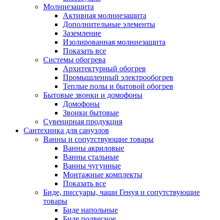
Молниезащита
Активная молниезащита
Дополнительные элементы
Заземление
Изолированная молниезащита
Показать все
Системы обогрева
Архитектурный обогрев
Промышленный электрообогрев
Теплые полы и бытовой обогрев
Бытовые звонки и домофоны
Домофоны
Звонки бытовые
Сувенирная продукция
Сантехника для санузлов
Ванны и сопутствующие товары
Ванны акриловые
Ванны стальные
Ванны чугунные
Монтажные комплекты
Показать все
Биде, писсуары, чаши Генуя и сопутствующие
товары
Биде напольные
Биде подвесное