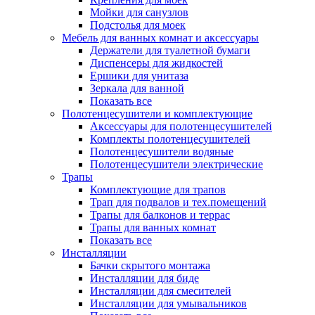
Мойки для санузлов
Подстолья для моек
Мебель для ванных комнат и аксессуары
Держатели для туалетной бумаги
Диспенсеры для жидкостей
Ершики для унитаза
Зеркала для ванной
Показать все
Полотенцесушители и комплектующие
Аксессуары для полотенцесушителей
Комплекты полотенцесушителей
Полотенцесушители водяные
Полотенцесушители электрические
Трапы
Комплектующие для трапов
Трап для подвалов и тех.помещений
Трапы для балконов и террас
Трапы для ванных комнат
Показать все
Инсталляции
Бачки скрытого монтажа
Инсталляции для биде
Инсталляции для смесителей
Инсталляции для умывальников