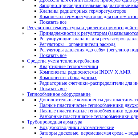
Запорно-присоединительные радиаторные кл
Клапаны радиаторных терморегуляторов
Комплекты терморегуляторов для систем ото
Показать все
Регуляторы температуры и давления прямого дейст
Принадлежности к регуляторам (заказываютс
Регулирующие клапаны для регуляторов давле
Регуляторы – ограничители расхода
Регуляторы давления «до себя» (регулятор по
Показать все
Средства учета теплопотребления
Квартирные теплосчетчики
Компоненты радиосистемы INDIV X AMR
Компоненты сбора данных
Радиаторные счетчики–распределители для и
Показать все
Теплообменное оборудование
Дополнительные компоненты для пластинчат
Паяные пластинчатые теплообменники двухх
Паяные пластинчатые теплообменники одно
Разборные пластинчатые теплообменники од
Трубопроводная арматура
Воздухоотводчики автоматические
Затворы дисковые, перемещаемая среда – вода