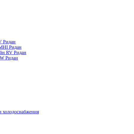
V Ридан
MHI Ридан
айн RV Ридан
RW Ридан
 и холодоснабжения