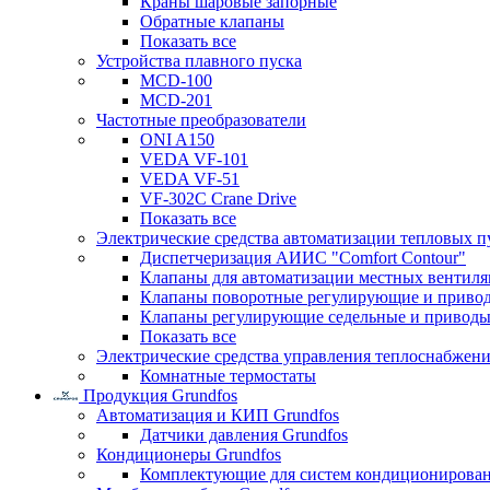
Краны шаровые запорные
Обратные клапаны
Показать все
Устройства плавного пуска
MCD-100
MCD-201
Частотные преобразователи
ONI A150
VEDA VF-101
VEDA VF-51
VF-302C Crane Drive
Показать все
Электрические средства автоматизации тепловых п
Диспетчеризация АИИС "Comfort Contour"
Клапаны для автоматизации местных вентил
Клапаны поворотные регулирующие и приво
Клапаны регулирующие седельные и приводы
Показать все
Электрические средства управления теплоснабжен
Комнатные термостаты
Продукция Grundfos
Автоматизация и КИП Grundfos
Датчики давления Grundfos
Кондиционеры Grundfos
Комплектующие для систем кондиционирова