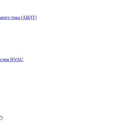
ного тока (АВДТ)
истем HVAC
У)