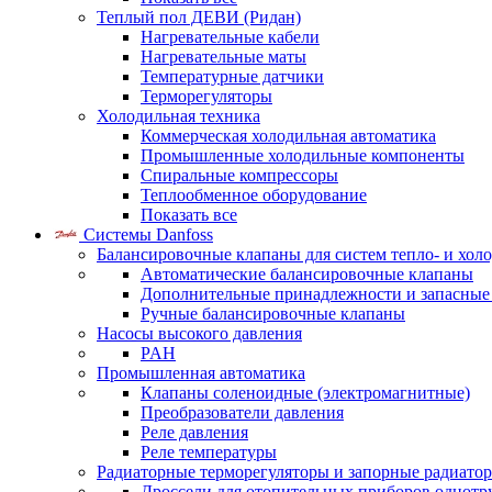
Теплый пол ДЕВИ (Ридан)
Нагревательные кабели
Нагревательные маты
Температурные датчики
Терморегуляторы
Холодильная техника
Коммерческая холодильная автоматика
Промышленные холодильные компоненты
Спиральные компрессоры
Теплообменное оборудование
Показать все
Системы Danfoss
Балансировочные клапаны для систем тепло- и хол
Автоматические балансировочные клапаны
Дополнительные принадлежности и запасные
Ручные балансировочные клапаны
Насосы высокого давления
PAH
Промышленная автоматика
Клапаны соленоидные (электромагнитные)
Преобразователи давления
Реле давления
Реле температуры
Радиаторные терморегуляторы и запорные радиато
Дроссели для отопительных приборов однотр