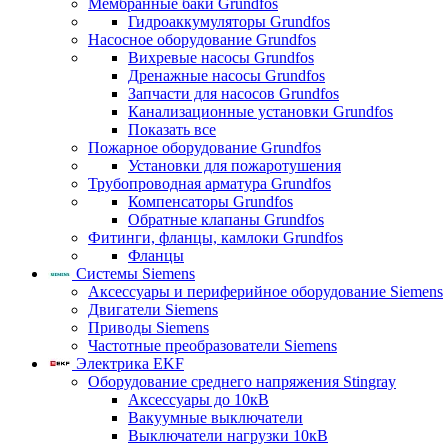
Мембранные баки Grundfos
Гидроаккумуляторы Grundfos
Насосное оборудование Grundfos
Вихревые насосы Grundfos
Дренажные насосы Grundfos
Запчасти для насосов Grundfos
Канализационные установки Grundfos
Показать все
Пожарное оборудование Grundfos
Установки для пожаротушения
Трубопроводная арматура Grundfos
Компенсаторы Grundfos
Обратные клапаны Grundfos
Фитинги, фланцы, камлоки Grundfos
Фланцы
Системы Siemens
Аксессуары и периферийное оборудование Siemens
Двигатели Siemens
Приводы Siemens
Частотные преобразователи Siemens
Электрика EKF
Оборудование среднего напряжения Stingray
Аксессуары до 10кВ
Вакуумные выключатели
Выключатели нагрузки 10кВ