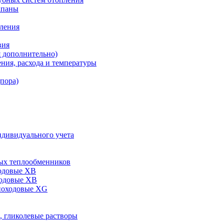
апаны
пления
вия
я дополнительно)
ния, расхода и температуры
дпора)
ндивидуального учета
ых теплообменников
одовые XB
ходовые ХВ
ноходовые ХG
, гликолевые растворы