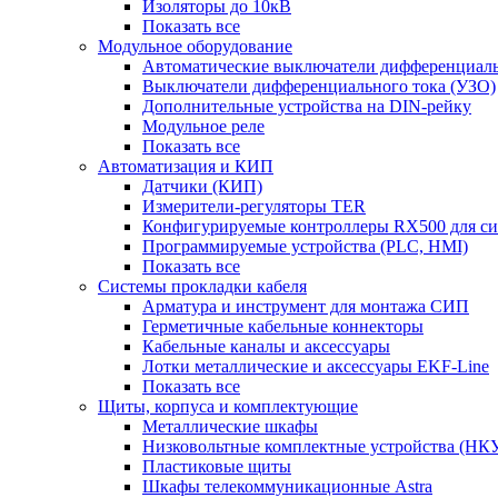
Изоляторы до 10кВ
Показать все
Модульное оборудование
Автоматические выключатели дифференциаль
Выключатели дифференциального тока (УЗО)
Дополнительные устройства на DIN-рейку
Модульное реле
Показать все
Автоматизация и КИП
Датчики (КИП)
Измерители-регуляторы TER
Конфигурируемые контроллеры RX500 для с
Программируемые устройства (PLC, HMI)
Показать все
Системы прокладки кабеля
Арматура и инструмент для монтажа СИП
Герметичные кабельные коннекторы
Кабельные каналы и аксессуары
Лотки металлические и аксессуары EKF-Line
Показать все
Щиты, корпуса и комплектующие
Металлические шкафы
Низковольтные комплектные устройства (НК
Пластиковые щиты
Шкафы телекоммуникационные Astra