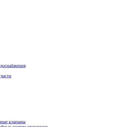
одоснабжения
 части
рные клапаны
убных систем отопления