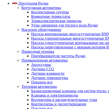
Продукция Ридан
Коттеджная автоматика
Коллекторные группы
Комнатные термостаты
Термоэлектрические приводы
Узлы смешения для теплого пола Ридан
Насосное оборудование
Насосы вертикальные многоступенчатые RM
Насосы горизонтальные многоступенчатые R
Насосы одноступенчатые вертикальные ин-л
Насосы циркуляционные с мокрым ротором 
Приводная техника
Преобразователи частоты Ридан
Промышленная автоматика
Аксессуары
Датчики CO2
Датчики влажности
Датчики температуры
Показать все
Тепловая автоматика
Балансировочные клапаны для систем тепло-
Клапаны и электроприводы
Коллекторы и распределительные узлы
Контроллеры и диспетчеризация
Показать все