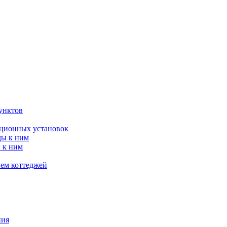
унктов
яционных установок
ды к ним
 к ним
ием коттеджей
ния