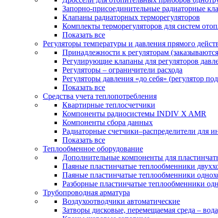
Запорно-присоединительные радиаторные кл
Клапаны радиаторных терморегуляторов
Комплекты терморегуляторов для систем ото
Показать все
Регуляторы температуры и давления прямого дейст
Принадлежности к регуляторам (заказываютс
Регулирующие клапаны для регуляторов давле
Регуляторы – ограничители расхода
Регуляторы давления «до себя» (регулятор по
Показать все
Средства учета теплопотребления
Квартирные теплосчетчики
Компоненты радиосистемы INDIV X AMR
Компоненты сбора данных
Радиаторные счетчики–распределители для и
Показать все
Теплообменное оборудование
Дополнительные компоненты для пластинчат
Паяные пластинчатые теплообменники двухх
Паяные пластинчатые теплообменники одно
Разборные пластинчатые теплообменники од
Трубопроводная арматура
Воздухоотводчики автоматические
Затворы дисковые, перемещаемая среда – вода