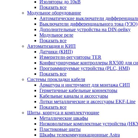
Изоляторы до 10кВ
Показать все
Модульное оборудование
Автоматические выключатели дифференциаль
Выключатели дифференциального тока (УЗО)
Дополнительные устройства на DIN-рейку
Модульное реле
Показать все
Автоматизация и КИП
Датчики (КИП)
Измерители-регуляторы TER
Конфигурируемые контроллеры RX500 для с
Программируемые устройства (PLC, HMI)
Показать все
Системы прокладки кабеля
Арматура и инструмент для монтажа СИП
Герметичные кабельные коннекторы
Кабельные каналы и аксессуары
Лотки металлические и аксессуары EKF-Line
Показать все
Щиты, корпуса и комплектующие
Металлические шкафы
Низковольтные комплектные устройства (НК
Пластиковые щиты
Шкафы телекоммуникационные Astra