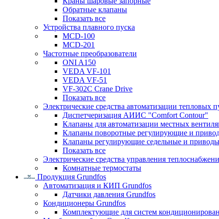
Краны шаровые запорные
Обратные клапаны
Показать все
Устройства плавного пуска
MCD-100
MCD-201
Частотные преобразователи
ONI A150
VEDA VF-101
VEDA VF-51
VF-302C Crane Drive
Показать все
Электрические средства автоматизации тепловых п
Диспетчеризация АИИС "Comfort Contour"
Клапаны для автоматизации местных вентил
Клапаны поворотные регулирующие и приво
Клапаны регулирующие седельные и приводы
Показать все
Электрические средства управления теплоснабжен
Комнатные термостаты
Продукция Grundfos
Автоматизация и КИП Grundfos
Датчики давления Grundfos
Кондиционеры Grundfos
Комплектующие для систем кондиционирова