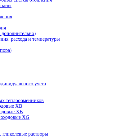
апаны
пления
вия
я дополнительно)
ния, расхода и температуры
дпора)
ндивидуального учета
ых теплообменников
одовые XB
ходовые ХВ
ноходовые ХG
, гликолевые растворы