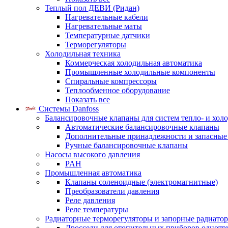
Теплый пол ДЕВИ (Ридан)
Нагревательные кабели
Нагревательные маты
Температурные датчики
Терморегуляторы
Холодильная техника
Коммерческая холодильная автоматика
Промышленные холодильные компоненты
Спиральные компрессоры
Теплообменное оборудование
Показать все
Системы Danfoss
Балансировочные клапаны для систем тепло- и хол
Автоматические балансировочные клапаны
Дополнительные принадлежности и запасные
Ручные балансировочные клапаны
Насосы высокого давления
PAH
Промышленная автоматика
Клапаны соленоидные (электромагнитные)
Преобразователи давления
Реле давления
Реле температуры
Радиаторные терморегуляторы и запорные радиато
Дроссели для отопительных приборов однотр