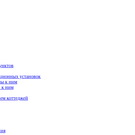
унктов
яционных установок
ды к ним
 к ним
ием коттеджей
ния