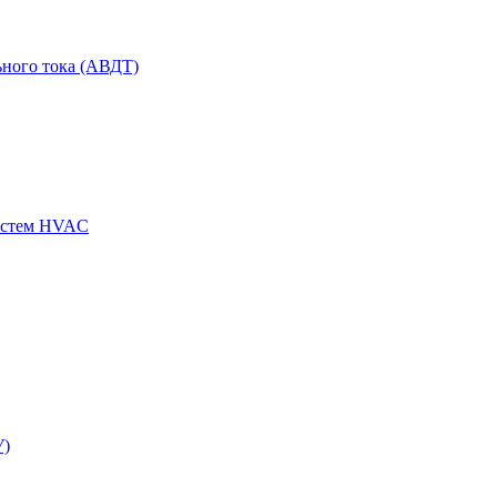
ного тока (АВДТ)
истем HVAC
У)