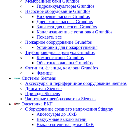
Мембранные баки Grundfos
Гидроаккумуляторы Grundfos
Насосное оборудование Grundfos
Вихревые насосы Grundfos
Дренажные насосы Grundfos
Запчасти для насосов Grundfos
Канализационные установки Grundfos
Показать все
Пожарное оборудование Grundfos
Установки для пожаротушения
Трубопроводная арматура Grundfos
Компенсаторы Grundfos
Обратные клапаны Grundfos
Фитинги, фланцы, камлоки Grundfos
Фланцы
Системы Siemens
Аксессуары и периферийное оборудование Siemens
Двигатели Siemens
Приводы Siemens
Частотные преобразователи Siemens
Электрика EKF
Оборудование среднего напряжения Stingray
Аксессуары до 10кВ
Вакуумные выключатели
Выключатели нагрузки 10кВ