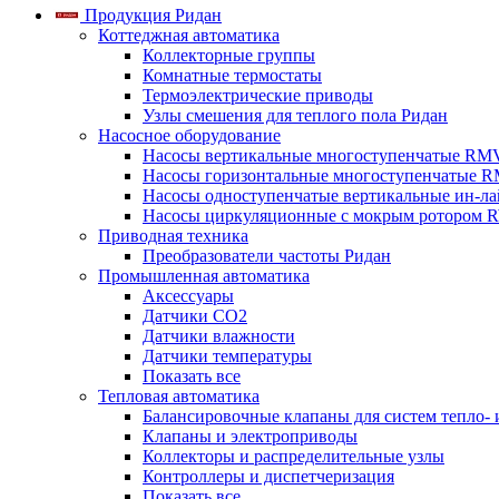
Продукция Ридан
Коттеджная автоматика
Коллекторные группы
Комнатные термостаты
Термоэлектрические приводы
Узлы смешения для теплого пола Ридан
Насосное оборудование
Насосы вертикальные многоступенчатые RM
Насосы горизонтальные многоступенчатые R
Насосы одноступенчатые вертикальные ин-л
Насосы циркуляционные с мокрым ротором 
Приводная техника
Преобразователи частоты Ридан
Промышленная автоматика
Аксессуары
Датчики CO2
Датчики влажности
Датчики температуры
Показать все
Тепловая автоматика
Балансировочные клапаны для систем тепло-
Клапаны и электроприводы
Коллекторы и распределительные узлы
Контроллеры и диспетчеризация
Показать все