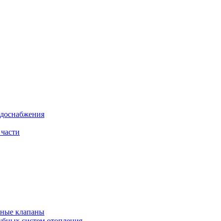
одоснабжения
 части
рные клапаны
убных систем отопления