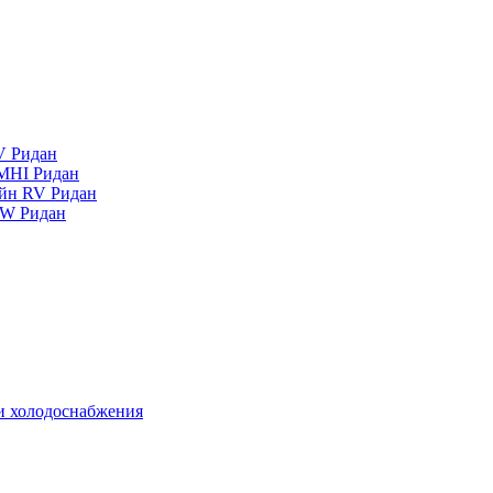
V Ридан
MHI Ридан
айн RV Ридан
RW Ридан
 и холодоснабжения