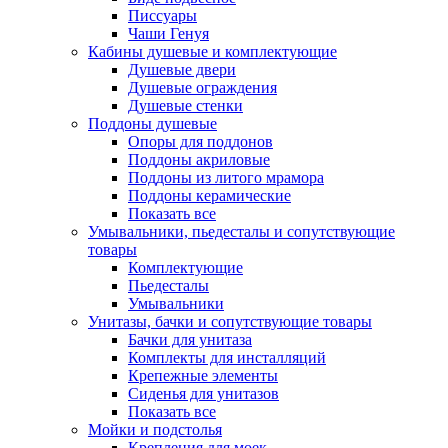
Писсуары
Чаши Генуя
Кабины душевые и комплектующие
Душевые двери
Душевые ограждения
Душевые стенки
Поддоны душевые
Опоры для поддонов
Поддоны акриловые
Поддоны из литого мрамора
Поддоны керамические
Показать все
Умывальники, пьедесталы и сопутствующие
товары
Комплектующие
Пьедесталы
Умывальники
Унитазы, бачки и сопутствующие товары
Бачки для унитаза
Комплекты для инсталляций
Крепежные элементы
Сиденья для унитазов
Показать все
Мойки и подстолья
Крепления для моек