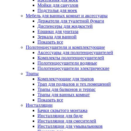
Мойки для санузлов
Подстолья для моек
Мебель для ванных комнат и аксессуары
Держатели для туалетной бумаги
Диспенсеры для жидкостей
Ершики для унитаза
Зеркала для ванной
Показать все
Полотенцесушители и комплектующие
Аксессуары для полотенцесушителей
Комплекты полотенцесушителей
Полотенцесушители водяные
Полотенцесушители электрические
Трапы
Комплектующие для трапов
Трап для подвалов и тех.помещений
Трапы для балконов и террас
Трапы для ванных комнат
Показать все
Инсталляции
Бачки скрытого монтажа
Инсталляции для биде
Инсталляции для смесителей
Инсталляции для умывальников