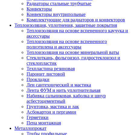
Радиаторы стальные трубчатые
Конвекторы
Конвекторы внутрипольные
Комплектующие для радиаторов и конвекторов
Теплоизоляция, уплотнения, защитные покрытия
Теплоизоляция на основе вспененного каучука и
аксессуары
Теплоизоляция на основе вспененного
полиэтилена и аксессуары
Теплоизоляция на основе минеральной ваты
Стеклоткань, фольгоизол, гидростеклоизол и
стеклопластик
Техпластина резиновая
Паронит листовой
Прокладки
Лен сантехнический и мастика
Лента ФУМ и нить уплотнительная
Набивка сальниковая, каболка и шнур
асбестоцементный
Грунтовка, мастика и лак
Асбокартон и пергамин
Герметики
Пена монтажная
Металлопрокат
Трубы профильные