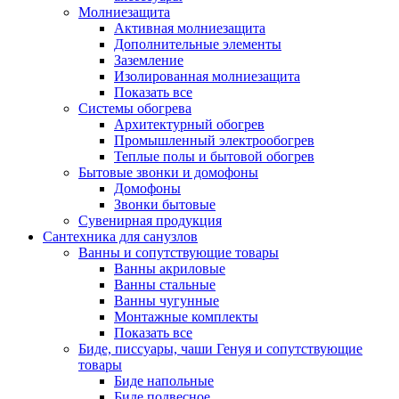
Молниезащита
Активная молниезащита
Дополнительные элементы
Заземление
Изолированная молниезащита
Показать все
Системы обогрева
Архитектурный обогрев
Промышленный электрообогрев
Теплые полы и бытовой обогрев
Бытовые звонки и домофоны
Домофоны
Звонки бытовые
Сувенирная продукция
Сантехника для санузлов
Ванны и сопутствующие товары
Ванны акриловые
Ванны стальные
Ванны чугунные
Монтажные комплекты
Показать все
Биде, писсуары, чаши Генуя и сопутствующие
товары
Биде напольные
Биде подвесное