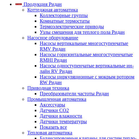
Продукция Ридан
Коттеджная автоматика
Коллекторные группы
Комнатные термостаты
Термоэлектрические приводы
Узлы смешения для теплого пола Ридан
Насосное оборудование
Насосы вертикальные многоступенчатые
RMV Ридан
Насосы горизонтальные многоступенчатые
RMHI Ридан
Насосы одноступенчатые вертикальные ин-
лайн RV Ридан
Насосы циркуляционные с мокрым ротором
RW Ридан
Приводная техника
Преобразователи частоты Ридан
Промышленная автоматика
Аксессуары
Датчики CO2
Датчики влажности
Датчики температуры
Показать все
Тепловая автоматика
Балансировочные клапаны для систем тепло-