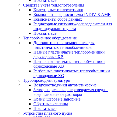
Показать все
Средства учета теплопотребления
Квартирные теплосчетчики
Компоненты радиосистемы INDIV X AMR
Компоненты сбора данных
Радиаторные счетчики–распределители для
индивидуального учета
Показать все
Теплообменное оборудование
Дополнительные компоненты для
пластинчатых теплообменников
Паяные пластинчатые теплообменники
двухходовые XB
Паяные пластинчатые теплообменники
одноходовые ХВ
Разборные пластинчатые теплообменники
одноходовые ХG
Трубопроводная арматура
Воздухоотводчики автоматические
Затворы дисковые, перемещаемая среда –
вода, гликолевые растворы
Краны шаровые запорные
Обратные клапаны
Показать все
Устройства плавного пуска