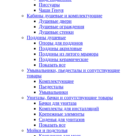
Писсуары
Чаши Генуя
Кабины душевые и комплектующие
Душевые двери
Душевые ограждения
Душевые стенки
Поддоны душевые
Опоры для поддонов
Поддоны акриловые
Поддоны из литого мрамора
Поддоны керамические
Показать все
Умывальники, пьедесталы и сопутствующие
товары
Комплектующие
Пьедесталы
Умывальники
Унитазы, бачки и сопутствующие товары
Бачки для унитаза
Комплекты для инсталляций
Крепежные элементы
Сиденья для унитазов
Показать все
Мойки и подстолья
Крепления для моек