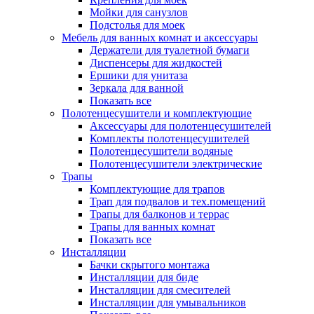
Мойки для санузлов
Подстолья для моек
Мебель для ванных комнат и аксессуары
Держатели для туалетной бумаги
Диспенсеры для жидкостей
Ершики для унитаза
Зеркала для ванной
Показать все
Полотенцесушители и комплектующие
Аксессуары для полотенцесушителей
Комплекты полотенцесушителей
Полотенцесушители водяные
Полотенцесушители электрические
Трапы
Комплектующие для трапов
Трап для подвалов и тех.помещений
Трапы для балконов и террас
Трапы для ванных комнат
Показать все
Инсталляции
Бачки скрытого монтажа
Инсталляции для биде
Инсталляции для смесителей
Инсталляции для умывальников