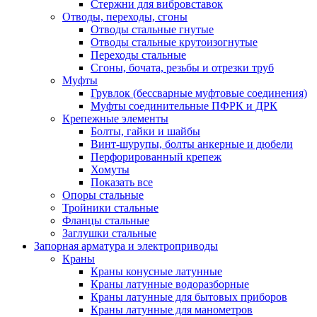
Стержни для вибровставок
Отводы, переходы, сгоны
Отводы стальные гнутые
Отводы стальные крутоизогнутые
Переходы стальные
Сгоны, бочата, резьбы и отрезки труб
Муфты
Грувлок (бессварные муфтовые соединения)
Муфты соединительные ПФРК и ДРК
Крепежные элементы
Болты, гайки и шайбы
Винт-шурупы, болты анкерные и дюбели
Перфорированный крепеж
Хомуты
Показать все
Опоры стальные
Тройники стальные
Фланцы стальные
Заглушки стальные
Запорная арматура и электроприводы
Краны
Краны конусные латунные
Краны латунные водоразборные
Краны латунные для бытовых приборов
Краны латунные для манометров