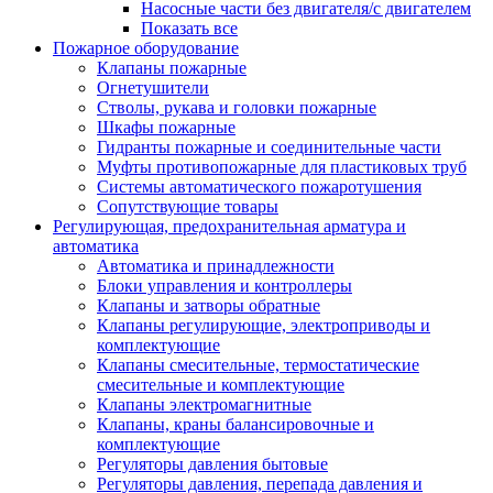
Насосные части без двигателя/с двигателем
Показать все
Пожарное оборудование
Клапаны пожарные
Огнетушители
Стволы, рукава и головки пожарные
Шкафы пожарные
Гидранты пожарные и соединительные части
Муфты противопожарные для пластиковых труб
Системы автоматического пожаротушения
Сопутствующие товары
Регулирующая, предохранительная арматура и
автоматика
Автоматика и принадлежности
Блоки управления и контроллеры
Клапаны и затворы обратные
Клапаны регулирующие, электроприводы и
комплектующие
Клапаны смесительные, термостатические
смесительные и комплектующие
Клапаны электромагнитные
Клапаны, краны балансировочные и
комплектующие
Регуляторы давления бытовые
Регуляторы давления, перепада давления и