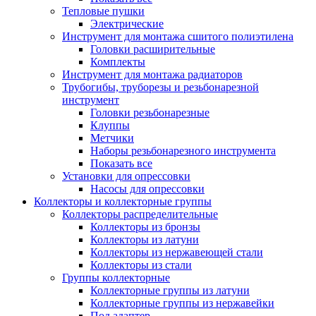
Тепловые пушки
Электрические
Инструмент для монтажа сшитого полиэтилена
Головки расширительные
Комплекты
Инструмент для монтажа радиаторов
Трубогибы, труборезы и резьбонарезной
инструмент
Головки резьбонарезные
Клуппы
Метчики
Наборы резьбонарезного инструмента
Показать все
Установки для опрессовки
Насосы для опрессовки
Коллекторы и коллекторные группы
Коллекторы распределительные
Коллекторы из бронзы
Коллекторы из латуни
Коллекторы из нержавеющей стали
Коллекторы из стали
Группы коллекторные
Коллекторные группы из латуни
Коллекторные группы из нержавейки
Под адаптер