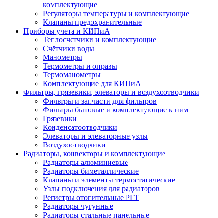
комплектующие
Регуляторы температуры и комплектующие
Клапаны предохранительные
Приборы учета и КИПиА
Теплосчетчики и комплектующие
Счётчики воды
Манометры
Термометры и оправы
Термоманометры
Комплектующие для КИПиА
Фильтры, грязевики, элеваторы и воздухоотводчики
Фильтры и запчасти для фильтров
Фильтры бытовые и комплектующие к ним
Грязевики
Конденсатоотводчики
Элеваторы и элеваторные узлы
Воздухоотводчики
Радиаторы, конвекторы и комплектующие
Радиаторы алюминиевые
Радиаторы биметаллические
Клапаны и элементы термостатические
Узлы подключения для радиаторов
Регистры отопительные РГТ
Радиаторы чугунные
Радиаторы стальные панельные