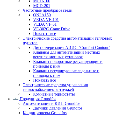
MCD-100
MCD-201
Частотные преобразователи
ONI A150
VEDA VF-101
VEDA VF-51
VF-302C Crane Drive
Показать все
Электрические средства автоматизации тепловых
пунктов
Диспетчеризация АИИС "Comfort Contour"
Клапаны для автоматизации местных
вентиляционных установок
Клапаны поворотные регулирующие и
приводы к ним
Клапаны регулирующие седельные и
приводы к ним
Показать все
Электрические средства управления
теплоснабжением коттеджей
Комнатные термостаты
Продукция Grundfos
Автоматизация и КИП Grundfos
Датчики давления Grundfos
Кондиционеры Grundfos