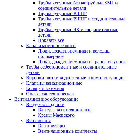
Трубы чугунные безраструбные SML и
соединительные детали
Трубы чугунные ВЧШГ
Трубы чугунные ВЧШГ и соединительные
детали
Трубы чугунные ЧК и соединительные
детали
Показать все
Канализационные люки
Люки, дождеприемники и колодцы
полимерные
Люки, дождеприемники и трапы чугунные
Трубы асбестоцементные и соединительные
детали
Воронки, лотки водосточные и комплектующие
Клапаны канализационные
Кольца и манжеты
Смазка сантехническая
Вентиляционное оборудование
Воздухоотводчики
Вантузы вентиляционные
Краны Маевского
Вентиляция
Вентиляторы
Вентиляционные комплекты