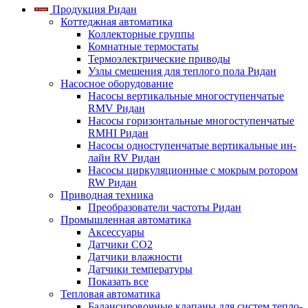
Продукция Ридан
Коттеджная автоматика
Коллекторные группы
Комнатные термостаты
Термоэлектрические приводы
Узлы смешения для теплого пола Ридан
Насосное оборудование
Насосы вертикальные многоступенчатые
RMV Ридан
Насосы горизонтальные многоступенчатые
RMHI Ридан
Насосы одноступенчатые вертикальные ин-
лайн RV Ридан
Насосы циркуляционные с мокрым ротором
RW Ридан
Приводная техника
Преобразователи частоты Ридан
Промышленная автоматика
Аксессуары
Датчики CO2
Датчики влажности
Датчики температуры
Показать все
Тепловая автоматика
Балансировочные клапаны для систем тепло-