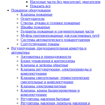
Насосные части без двигателя/с двигателем
Показать все
Пожарное оборудование
Клапаны пожарные
Огнетушители
Стволы, рукава и головки пожарные
Шкафы пожарные
Гидранты пожарные и соединительные части
Муфты противопожарные для пластиковых труб
Системы автоматического пожаротушения
Сопутствующие товары
Регулирующая, предохранительная арматура и
автоматика
Автоматика и принадлежности
Блоки управления и контроллеры
Клапаны и затворы обратные
Клапаны регулирующие, электроприводы и
комплектующие
Клапаны смесительные, термостатические
смесительные и комплектующие
Клапаны электромагнитные
Клапаны, краны балансировочные и
комплектующие
Регуляторы давления бытовые
Регуляторы давления, перепада давления и