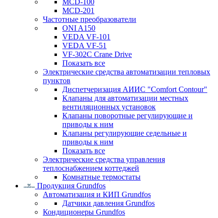
MCD-100
MCD-201
Частотные преобразователи
ONI A150
VEDA VF-101
VEDA VF-51
VF-302C Crane Drive
Показать все
Электрические средства автоматизации тепловых
пунктов
Диспетчеризация АИИС "Comfort Contour"
Клапаны для автоматизации местных
вентиляционных установок
Клапаны поворотные регулирующие и
приводы к ним
Клапаны регулирующие седельные и
приводы к ним
Показать все
Электрические средства управления
теплоснабжением коттеджей
Комнатные термостаты
Продукция Grundfos
Автоматизация и КИП Grundfos
Датчики давления Grundfos
Кондиционеры Grundfos