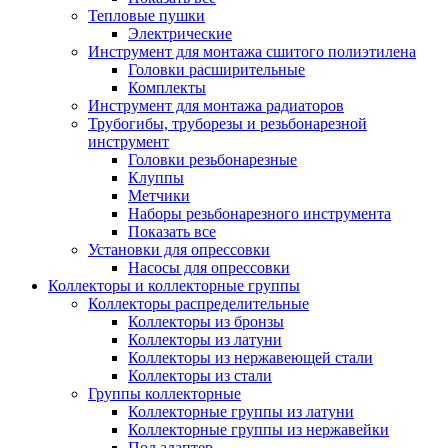
Тепловые пушки
Электрические
Инструмент для монтажа сшитого полиэтилена
Головки расширительные
Комплекты
Инструмент для монтажа радиаторов
Трубогибы, труборезы и резьбонарезной
инструмент
Головки резьбонарезные
Клуппы
Метчики
Наборы резьбонарезного инструмента
Показать все
Установки для опрессовки
Насосы для опрессовки
Коллекторы и коллекторные группы
Коллекторы распределительные
Коллекторы из бронзы
Коллекторы из латуни
Коллекторы из нержавеющей стали
Коллекторы из стали
Группы коллекторные
Коллекторные группы из латуни
Коллекторные группы из нержавейки
Под адаптер