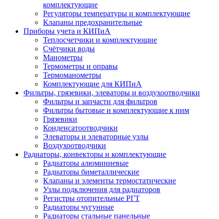
комплектующие
Регуляторы температуры и комплектующие
Клапаны предохранительные
Приборы учета и КИПиА
Теплосчетчики и комплектующие
Счётчики воды
Манометры
Термометры и оправы
Термоманометры
Комплектующие для КИПиА
Фильтры, грязевики, элеваторы и воздухоотводчики
Фильтры и запчасти для фильтров
Фильтры бытовые и комплектующие к ним
Грязевики
Конденсатоотводчики
Элеваторы и элеваторные узлы
Воздухоотводчики
Радиаторы, конвекторы и комплектующие
Радиаторы алюминиевые
Радиаторы биметаллические
Клапаны и элементы термостатические
Узлы подключения для радиаторов
Регистры отопительные РГТ
Радиаторы чугунные
Радиаторы стальные панельные