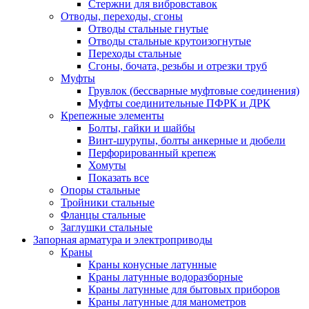
Стержни для вибровставок
Отводы, переходы, сгоны
Отводы стальные гнутые
Отводы стальные крутоизогнутые
Переходы стальные
Сгоны, бочата, резьбы и отрезки труб
Муфты
Грувлок (бессварные муфтовые соединения)
Муфты соединительные ПФРК и ДРК
Крепежные элементы
Болты, гайки и шайбы
Винт-шурупы, болты анкерные и дюбели
Перфорированный крепеж
Хомуты
Показать все
Опоры стальные
Тройники стальные
Фланцы стальные
Заглушки стальные
Запорная арматура и электроприводы
Краны
Краны конусные латунные
Краны латунные водоразборные
Краны латунные для бытовых приборов
Краны латунные для манометров