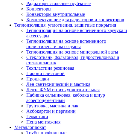
Радиаторы стальные трубчатые
Конвекторы
Конвекторы внутрипольные
Комплектующие для радиаторов и конвекторов
Теплоизоляция, уплотнения, защитные покрытия
Теплоизоляция на основе вспененного каучука и
аксессуары
Теплоизоляция на основе вспененного
полиэтилена и аксессуары
Теплоизоляция на основе минеральной ваты
Стеклоткань, фольгоизол, гидростеклоизол и
стеклопластик
Техпластина резиновая
Паронит листовой
Прокладки
Лен сантехнический и мастика
Лента ФУМ и нить уплотнительная
Набивка сальниковая, каболка и шнур
асбестоцементный
Грунтовка, мастика и лак
Асбокартон и пергамин
Герметики
Пена монтажная
Металлопрокат
Трубы профильные