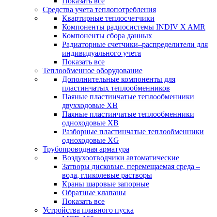
Показать все
Средства учета теплопотребления
Квартирные теплосчетчики
Компоненты радиосистемы INDIV X AMR
Компоненты сбора данных
Радиаторные счетчики–распределители для
индивидуального учета
Показать все
Теплообменное оборудование
Дополнительные компоненты для
пластинчатых теплообменников
Паяные пластинчатые теплообменники
двухходовые XB
Паяные пластинчатые теплообменники
одноходовые ХВ
Разборные пластинчатые теплообменники
одноходовые ХG
Трубопроводная арматура
Воздухоотводчики автоматические
Затворы дисковые, перемещаемая среда –
вода, гликолевые растворы
Краны шаровые запорные
Обратные клапаны
Показать все
Устройства плавного пуска