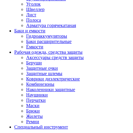
Уголок
Швеллер
Лист
Полоса
Арматура горячекатаная
Баки и емкости
Гидроаккумуляторы
Баки расширительные
Ёмкости
Рабочая одежда, средства защиты
Аксессуары средств защиты
Беруши
Защитные очки
Защитные шлемы
Коврики диэлектрические
Комбинезоны
Наколенники защитные
Наушники
Перчатки
Маски
Брюки
Жилеты
Ремни
Специальный инструмент