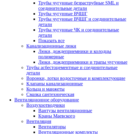
Трубы чугунные безраструбные SML и
соединительные детали
Трубы чугунные ВЧШГ
Трубы чугунные ВЧШГ и соединительные
детали
Трубы чугунные ЧК и соединительные
детали
Показать все
Канализационные люки
Люки, дождеприемники и колодцы
полимерные
Люки, дождеприемники и трапы чугунные
Трубы асбестоцементные и соединительные
детали
Воронки, лотки водосточные и комплектующие
Клапаны канализационные
Кольца и манжеты
Смазка сантехническая
Вентиляционное оборудование
Воздухоотводчики
Вантузы вентиляционные
Краны Маевского
Вентиляция
Вентиляторы
Вентиляционные комплекты