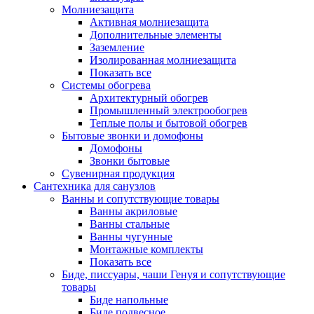
Молниезащита
Активная молниезащита
Дополнительные элементы
Заземление
Изолированная молниезащита
Показать все
Системы обогрева
Архитектурный обогрев
Промышленный электрообогрев
Теплые полы и бытовой обогрев
Бытовые звонки и домофоны
Домофоны
Звонки бытовые
Сувенирная продукция
Сантехника для санузлов
Ванны и сопутствующие товары
Ванны акриловые
Ванны стальные
Ванны чугунные
Монтажные комплекты
Показать все
Биде, писсуары, чаши Генуя и сопутствующие
товары
Биде напольные
Биде подвесное