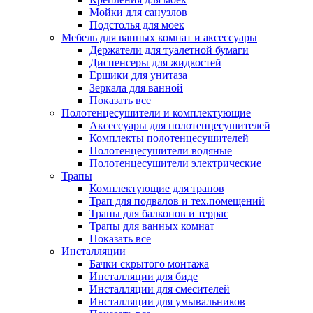
Мойки для санузлов
Подстолья для моек
Мебель для ванных комнат и аксессуары
Держатели для туалетной бумаги
Диспенсеры для жидкостей
Ершики для унитаза
Зеркала для ванной
Показать все
Полотенцесушители и комплектующие
Аксессуары для полотенцесушителей
Комплекты полотенцесушителей
Полотенцесушители водяные
Полотенцесушители электрические
Трапы
Комплектующие для трапов
Трап для подвалов и тех.помещений
Трапы для балконов и террас
Трапы для ванных комнат
Показать все
Инсталляции
Бачки скрытого монтажа
Инсталляции для биде
Инсталляции для смесителей
Инсталляции для умывальников