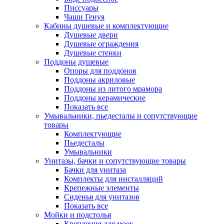
Писсуары
Чаши Генуя
Кабины душевые и комплектующие
Душевые двери
Душевые ограждения
Душевые стенки
Поддоны душевые
Опоры для поддонов
Поддоны акриловые
Поддоны из литого мрамора
Поддоны керамические
Показать все
Умывальники, пьедесталы и сопутствующие
товары
Комплектующие
Пьедесталы
Умывальники
Унитазы, бачки и сопутствующие товары
Бачки для унитаза
Комплекты для инсталляций
Крепежные элементы
Сиденья для унитазов
Показать все
Мойки и подстолья
Крепления для моек