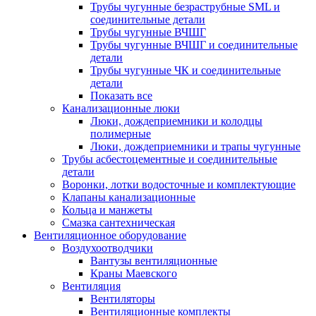
Трубы чугунные безраструбные SML и
соединительные детали
Трубы чугунные ВЧШГ
Трубы чугунные ВЧШГ и соединительные
детали
Трубы чугунные ЧК и соединительные
детали
Показать все
Канализационные люки
Люки, дождеприемники и колодцы
полимерные
Люки, дождеприемники и трапы чугунные
Трубы асбестоцементные и соединительные
детали
Воронки, лотки водосточные и комплектующие
Клапаны канализационные
Кольца и манжеты
Смазка сантехническая
Вентиляционное оборудование
Воздухоотводчики
Вантузы вентиляционные
Краны Маевского
Вентиляция
Вентиляторы
Вентиляционные комплекты