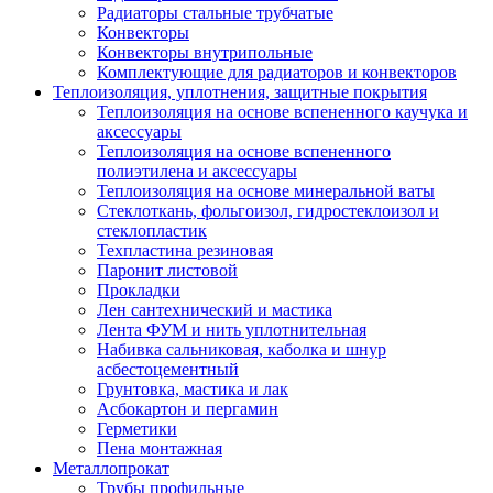
Радиаторы стальные трубчатые
Конвекторы
Конвекторы внутрипольные
Комплектующие для радиаторов и конвекторов
Теплоизоляция, уплотнения, защитные покрытия
Теплоизоляция на основе вспененного каучука и
аксессуары
Теплоизоляция на основе вспененного
полиэтилена и аксессуары
Теплоизоляция на основе минеральной ваты
Стеклоткань, фольгоизол, гидростеклоизол и
стеклопластик
Техпластина резиновая
Паронит листовой
Прокладки
Лен сантехнический и мастика
Лента ФУМ и нить уплотнительная
Набивка сальниковая, каболка и шнур
асбестоцементный
Грунтовка, мастика и лак
Асбокартон и пергамин
Герметики
Пена монтажная
Металлопрокат
Трубы профильные