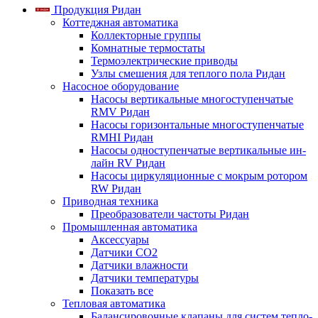
Продукция Ридан
Коттеджная автоматика
Коллекторные группы
Комнатные термостаты
Термоэлектрические приводы
Узлы смешения для теплого пола Ридан
Насосное оборудование
Насосы вертикальные многоступенчатые
RMV Ридан
Насосы горизонтальные многоступенчатые
RMHI Ридан
Насосы одноступенчатые вертикальные ин-
лайн RV Ридан
Насосы циркуляционные с мокрым ротором
RW Ридан
Приводная техника
Преобразователи частоты Ридан
Промышленная автоматика
Аксессуары
Датчики CO2
Датчики влажности
Датчики температуры
Показать все
Тепловая автоматика
Балансировочные клапаны для систем тепло-