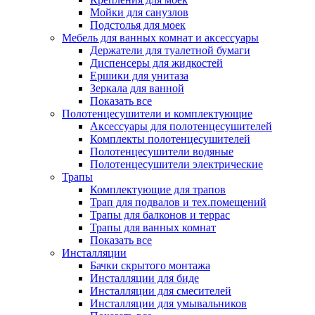
Мойки для санузлов
Подстолья для моек
Мебель для ванных комнат и аксессуары
Держатели для туалетной бумаги
Диспенсеры для жидкостей
Ершики для унитаза
Зеркала для ванной
Показать все
Полотенцесушители и комплектующие
Аксессуары для полотенцесушителей
Комплекты полотенцесушителей
Полотенцесушители водяные
Полотенцесушители электрические
Трапы
Комплектующие для трапов
Трап для подвалов и тех.помещений
Трапы для балконов и террас
Трапы для ванных комнат
Показать все
Инсталляции
Бачки скрытого монтажа
Инсталляции для биде
Инсталляции для смесителей
Инсталляции для умывальников