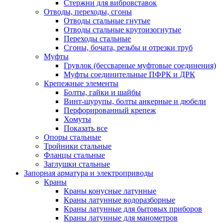
Стержни для вибровставок
Отводы, переходы, сгоны
Отводы стальные гнутые
Отводы стальные крутоизогнутые
Переходы стальные
Сгоны, бочата, резьбы и отрезки труб
Муфты
Грувлок (бессварные муфтовые соединения)
Муфты соединительные ПФРК и ДРК
Крепежные элементы
Болты, гайки и шайбы
Винт-шурупы, болты анкерные и дюбели
Перфорированный крепеж
Хомуты
Показать все
Опоры стальные
Тройники стальные
Фланцы стальные
Заглушки стальные
Запорная арматура и электроприводы
Краны
Краны конусные латунные
Краны латунные водоразборные
Краны латунные для бытовых приборов
Краны латунные для манометров