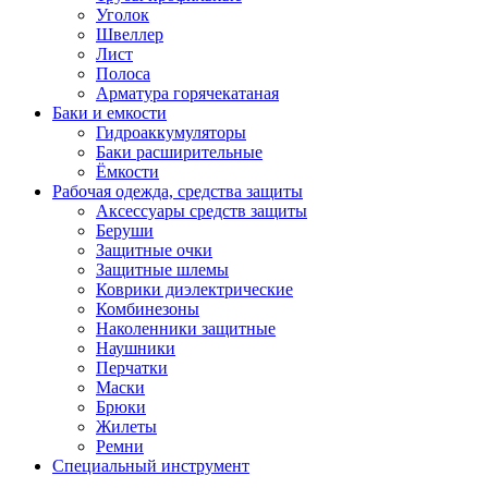
Уголок
Швеллер
Лист
Полоса
Арматура горячекатаная
Баки и емкости
Гидроаккумуляторы
Баки расширительные
Ёмкости
Рабочая одежда, средства защиты
Аксессуары средств защиты
Беруши
Защитные очки
Защитные шлемы
Коврики диэлектрические
Комбинезоны
Наколенники защитные
Наушники
Перчатки
Маски
Брюки
Жилеты
Ремни
Специальный инструмент