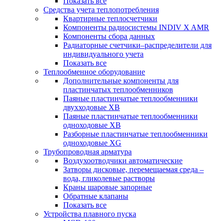
Показать все
Средства учета теплопотребления
Квартирные теплосчетчики
Компоненты радиосистемы INDIV X AMR
Компоненты сбора данных
Радиаторные счетчики–распределители для
индивидуального учета
Показать все
Теплообменное оборудование
Дополнительные компоненты для
пластинчатых теплообменников
Паяные пластинчатые теплообменники
двухходовые XB
Паяные пластинчатые теплообменники
одноходовые ХВ
Разборные пластинчатые теплообменники
одноходовые ХG
Трубопроводная арматура
Воздухоотводчики автоматические
Затворы дисковые, перемещаемая среда –
вода, гликолевые растворы
Краны шаровые запорные
Обратные клапаны
Показать все
Устройства плавного пуска