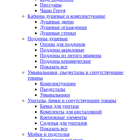
Писсуары
Чаши Генуя
Кабины душевые и комплектующие
Душевые двери
Душевые ограждения
Душевые стенки
Поддоны душевые
Опоры для поддонов
Поддоны акриловые
Поддоны из литого мрамора
Поддоны керамические
Показать все
Умывальники, пьедесталы и сопутствующие
товары
Комплектующие
Пьедесталы
Умывальники
Унитазы, бачки и сопутствующие товары
Бачки для унитаза
Комплекты для инсталляций
Крепежные элементы
Сиденья для унитазов
Показать все
Мойки и подстолья
Крепления для моек