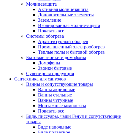
Молниезащита
Активная молниезащита
Дополнительные элементы
Заземление
Изолированная молниезащита
Показать все
Системы обогрева
Архитектурный обогрев
Промышленный электрообогрев
Теплые полы и бытовой обогрев
Бытовые звонки и домофоны
Домофоны
Звонки бытовые
Сувенирная продукция
Сантехника для санузлов
Ванны и сопутствующие товары
Ванны акриловые
Ванны стальные
Ванны чугунные
Монтажные комплекты
Показать все
Биде, писсуары, чаши Генуя и сопутствующие
товары
Биде напольные
Биде подвесное