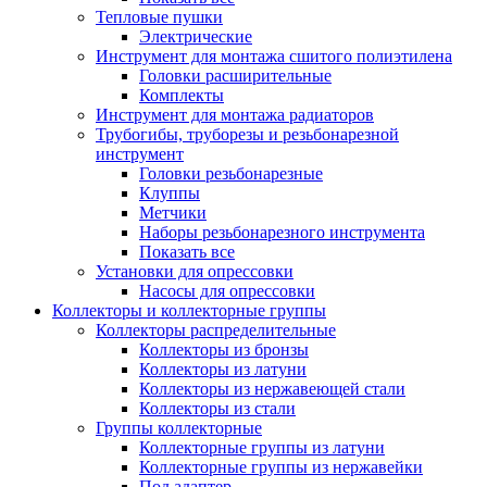
Тепловые пушки
Электрические
Инструмент для монтажа сшитого полиэтилена
Головки расширительные
Комплекты
Инструмент для монтажа радиаторов
Трубогибы, труборезы и резьбонарезной
инструмент
Головки резьбонарезные
Клуппы
Метчики
Наборы резьбонарезного инструмента
Показать все
Установки для опрессовки
Насосы для опрессовки
Коллекторы и коллекторные группы
Коллекторы распределительные
Коллекторы из бронзы
Коллекторы из латуни
Коллекторы из нержавеющей стали
Коллекторы из стали
Группы коллекторные
Коллекторные группы из латуни
Коллекторные группы из нержавейки
Под адаптер