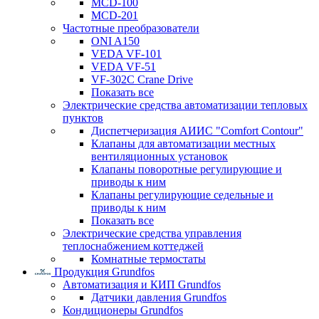
MCD-100
MCD-201
Частотные преобразователи
ONI A150
VEDA VF-101
VEDA VF-51
VF-302C Crane Drive
Показать все
Электрические средства автоматизации тепловых
пунктов
Диспетчеризация АИИС "Comfort Contour"
Клапаны для автоматизации местных
вентиляционных установок
Клапаны поворотные регулирующие и
приводы к ним
Клапаны регулирующие седельные и
приводы к ним
Показать все
Электрические средства управления
теплоснабжением коттеджей
Комнатные термостаты
Продукция Grundfos
Автоматизация и КИП Grundfos
Датчики давления Grundfos
Кондиционеры Grundfos