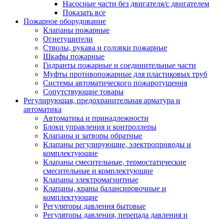
Насосные части без двигателя/с двигателем
Показать все
Пожарное оборудование
Клапаны пожарные
Огнетушители
Стволы, рукава и головки пожарные
Шкафы пожарные
Гидранты пожарные и соединительные части
Муфты противопожарные для пластиковых труб
Системы автоматического пожаротушения
Сопутствующие товары
Регулирующая, предохранительная арматура и
автоматика
Автоматика и принадлежности
Блоки управления и контроллеры
Клапаны и затворы обратные
Клапаны регулирующие, электроприводы и
комплектующие
Клапаны смесительные, термостатические
смесительные и комплектующие
Клапаны электромагнитные
Клапаны, краны балансировочные и
комплектующие
Регуляторы давления бытовые
Регуляторы давления, перепада давления и