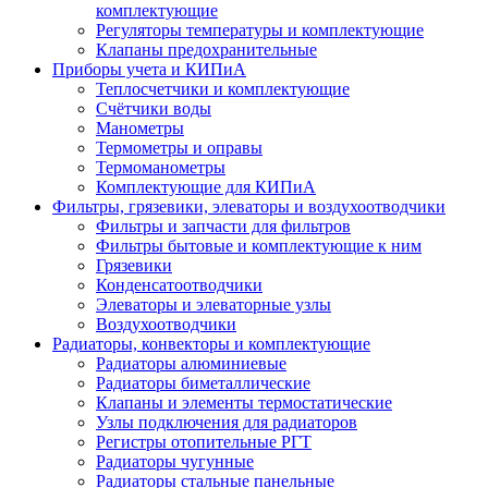
комплектующие
Регуляторы температуры и комплектующие
Клапаны предохранительные
Приборы учета и КИПиА
Теплосчетчики и комплектующие
Счётчики воды
Манометры
Термометры и оправы
Термоманометры
Комплектующие для КИПиА
Фильтры, грязевики, элеваторы и воздухоотводчики
Фильтры и запчасти для фильтров
Фильтры бытовые и комплектующие к ним
Грязевики
Конденсатоотводчики
Элеваторы и элеваторные узлы
Воздухоотводчики
Радиаторы, конвекторы и комплектующие
Радиаторы алюминиевые
Радиаторы биметаллические
Клапаны и элементы термостатические
Узлы подключения для радиаторов
Регистры отопительные РГТ
Радиаторы чугунные
Радиаторы стальные панельные