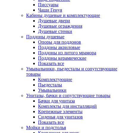
Писсуары
Чаши Генуя
Кабины душевые и комплектующие
Душевые двери
Душевые ограждения
Душевые стенки
Поддоны душевые
Опоры для поддонов
Поддоны акриловые
Поддоны из литого мрамора
Поддоны керамические
Показать все
Умывальники, пьедесталы и сопутствующие
товары
Комплектующие
Пьедесталы
Умывальники
Унитазы, бачки и сопутствующие товары
Бачки для унитаза
Комплекты для инсталляций
Крепежные элементы
Сиденья для унитазов
Показать все
Мойки и подстолья
Крепления для моек