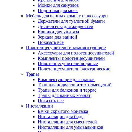
Мойки для санузлов
Подстолья для моек
Мебель для ванных комнат и аксессуары
Держатели для туалетной бумаги
Диспенсеры для жидкостей
Ершики для унитаза
Зеркала для ванной
Показать все
Полотенцесушители и комплектующие
Аксессуары для полотенцесушителей
Комплекты полотенцесушителей
Полотенцесушители водяные
Полотенцесушители электрические
Трапы
Комплектующие для трапов
Трап для подвалов и тех.помещений
Трапы для балконов и террас
Трапы для ванных комнат
Показать все
Инсталляции
Бачки скрытого монтажа
Инсталляции для биде
Инсталляции для смесителей
Инсталляции для умывальников