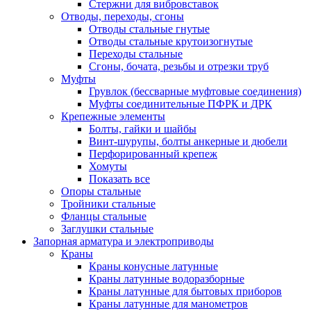
Стержни для вибровставок
Отводы, переходы, сгоны
Отводы стальные гнутые
Отводы стальные крутоизогнутые
Переходы стальные
Сгоны, бочата, резьбы и отрезки труб
Муфты
Грувлок (бессварные муфтовые соединения)
Муфты соединительные ПФРК и ДРК
Крепежные элементы
Болты, гайки и шайбы
Винт-шурупы, болты анкерные и дюбели
Перфорированный крепеж
Хомуты
Показать все
Опоры стальные
Тройники стальные
Фланцы стальные
Заглушки стальные
Запорная арматура и электроприводы
Краны
Краны конусные латунные
Краны латунные водоразборные
Краны латунные для бытовых приборов
Краны латунные для манометров