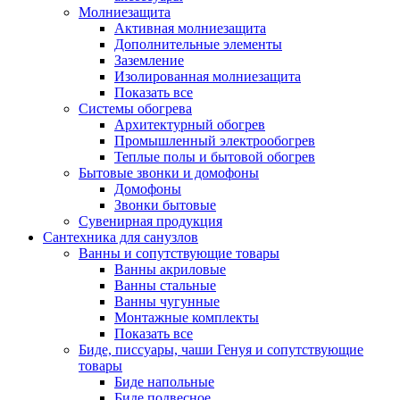
Молниезащита
Активная молниезащита
Дополнительные элементы
Заземление
Изолированная молниезащита
Показать все
Системы обогрева
Архитектурный обогрев
Промышленный электрообогрев
Теплые полы и бытовой обогрев
Бытовые звонки и домофоны
Домофоны
Звонки бытовые
Сувенирная продукция
Сантехника для санузлов
Ванны и сопутствующие товары
Ванны акриловые
Ванны стальные
Ванны чугунные
Монтажные комплекты
Показать все
Биде, писсуары, чаши Генуя и сопутствующие
товары
Биде напольные
Биде подвесное