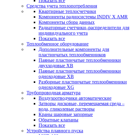
Показать все
Средства учета теплопотребления
Квартирные теплосчетчики
Компоненты радиосистемы INDIV X AMR
Компоненты сбора данных
Радиаторные счетчики–распределители для
индивидуального учета
Показать все
Теплообменное оборудование
Дополнительные компоненты для
пластинчатых теплообменников
Паяные пластинчатые теплообменники
двухходовые XB
Паяные пластинчатые теплообменники
одноходовые ХВ
Разборные пластинчатые теплообменники
одноходовые ХG
Трубопроводная арматура
Воздухоотводчики автоматические
Затворы дисковые, перемещаемая среда –
вода, гликолевые растворы
Краны шаровые запорные
Обратные клапаны
Показать все
Устройства плавного пуска