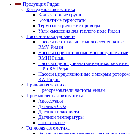
Продукция Ридан
Коттеджная автоматика
Коллекторные группы
Комнатные термостаты
Термоэлектрические приводы
Узлы смешения для теплого пола Ридан
Насосное оборудование
Насосы вертикальные многоступенчатые
RMV Ридан
Насосы горизонтальные многоступенчатые
RMHI Ридан
Насосы одноступенчатые вертикальные ин-
лайн RV Ридан
Насосы циркуляционные с мокрым ротором
RW Ридан
Приводная техника
Преобразователи частоты Ридан
Промышленная автоматика
Аксессуары
Датчики CO2
Датчики влажности
Датчики температуры
Показать все
Тепловая автоматика
Балансировочные клапаны для систем тепло-