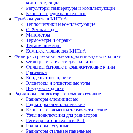
комплектующие
Регуляторы температуры и комплектующие
Клапаны предохранительные
Приборы учета и КИПиА
Теплосчетчики и комплектующие
Счётчики воды
Манометры
Термометры и оправы
Термоманометры
Комплектующие для КИПиА
Фильтры, грязевики, элеваторы и воздухоотводчики
Фильтры и запчасти для фильтров
Фильтры бытовые и комплектующие к ним
Грязевики
Конденсатоотводчики
Элеваторы и элеваторные узлы
Воздухоотводчики
Радиаторы, конвекторы и комплектующие
Радиаторы алюминиевые
Радиаторы биметаллические
Клапаны и элементы термостатические
Узлы подключения для радиаторов
Регистры отопительные РГТ
Радиаторы чугунные
Радиаторы стальные панельные