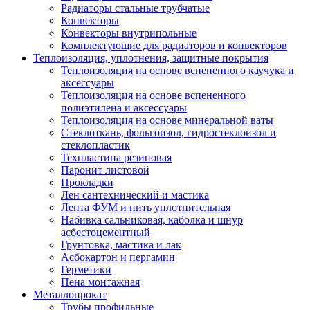
Радиаторы стальные трубчатые
Конвекторы
Конвекторы внутрипольные
Комплектующие для радиаторов и конвекторов
Теплоизоляция, уплотнения, защитные покрытия
Теплоизоляция на основе вспененного каучука и
аксессуары
Теплоизоляция на основе вспененного
полиэтилена и аксессуары
Теплоизоляция на основе минеральной ваты
Стеклоткань, фольгоизол, гидростеклоизол и
стеклопластик
Техпластина резиновая
Паронит листовой
Прокладки
Лен сантехнический и мастика
Лента ФУМ и нить уплотнительная
Набивка сальниковая, каболка и шнур
асбестоцементный
Грунтовка, мастика и лак
Асбокартон и пергамин
Герметики
Пена монтажная
Металлопрокат
Трубы профильные