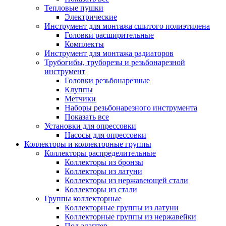
Тепловые пушки
Электрические
Инструмент для монтажа сшитого полиэтилена
Головки расширительные
Комплекты
Инструмент для монтажа радиаторов
Трубогибы, труборезы и резьбонарезной
инструмент
Головки резьбонарезные
Клуппы
Метчики
Наборы резьбонарезного инструмента
Показать все
Установки для опрессовки
Насосы для опрессовки
Коллекторы и коллекторные группы
Коллекторы распределительные
Коллекторы из бронзы
Коллекторы из латуни
Коллекторы из нержавеющей стали
Коллекторы из стали
Группы коллекторные
Коллекторные группы из латуни
Коллекторные группы из нержавейки
Под адаптер