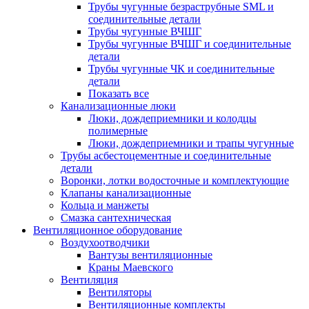
Трубы чугунные безраструбные SML и
соединительные детали
Трубы чугунные ВЧШГ
Трубы чугунные ВЧШГ и соединительные
детали
Трубы чугунные ЧК и соединительные
детали
Показать все
Канализационные люки
Люки, дождеприемники и колодцы
полимерные
Люки, дождеприемники и трапы чугунные
Трубы асбестоцементные и соединительные
детали
Воронки, лотки водосточные и комплектующие
Клапаны канализационные
Кольца и манжеты
Смазка сантехническая
Вентиляционное оборудование
Воздухоотводчики
Вантузы вентиляционные
Краны Маевского
Вентиляция
Вентиляторы
Вентиляционные комплекты