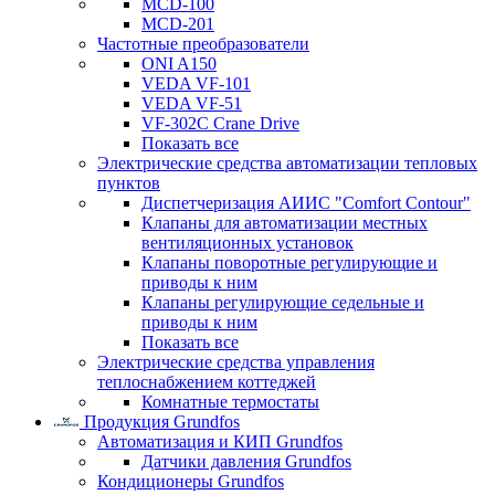
MCD-100
MCD-201
Частотные преобразователи
ONI A150
VEDA VF-101
VEDA VF-51
VF-302C Crane Drive
Показать все
Электрические средства автоматизации тепловых
пунктов
Диспетчеризация АИИС "Comfort Contour"
Клапаны для автоматизации местных
вентиляционных установок
Клапаны поворотные регулирующие и
приводы к ним
Клапаны регулирующие седельные и
приводы к ним
Показать все
Электрические средства управления
теплоснабжением коттеджей
Комнатные термостаты
Продукция Grundfos
Автоматизация и КИП Grundfos
Датчики давления Grundfos
Кондиционеры Grundfos