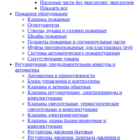
Насосные части без двигателя/с двигателем
Показать все
Пожарное оборудование
Клапаны пожарные
Огнетушители
Стволы, рукава и головки пожарные
Шкафы пожарные
Гидранты пожарные и соединительные части
Муфты противопожарные для пластиковых труб
Системы автоматического пожаротушения
Сопутствующие товары
Регулирующая, предохранительная арматура и
автоматика
Автоматика и принадлежности
Блоки управления и контроллеры
Клапаны и затворы обратные
Клапаны регулирующие, электроприводы и
комплектующие
Клапаны смесительные, термостатические
смесительные и комплектующие
Клапаны электромагнитные
Клапаны, краны балансировочные и
комплектующие
Регуляторы давления бытовые
Регуляторы давления, перепада давления и