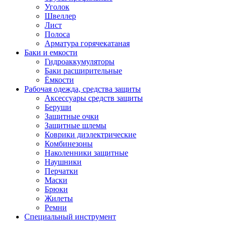
Уголок
Швеллер
Лист
Полоса
Арматура горячекатаная
Баки и емкости
Гидроаккумуляторы
Баки расширительные
Ёмкости
Рабочая одежда, средства защиты
Аксессуары средств защиты
Беруши
Защитные очки
Защитные шлемы
Коврики диэлектрические
Комбинезоны
Наколенники защитные
Наушники
Перчатки
Маски
Брюки
Жилеты
Ремни
Специальный инструмент