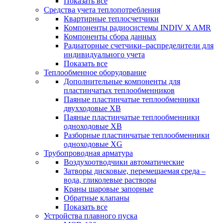
Показать все
Средства учета теплопотребления
Квартирные теплосчетчики
Компоненты радиосистемы INDIV X AMR
Компоненты сбора данных
Радиаторные счетчики–распределители для
индивидуального учета
Показать все
Теплообменное оборудование
Дополнительные компоненты для
пластинчатых теплообменников
Паяные пластинчатые теплообменники
двухходовые XB
Паяные пластинчатые теплообменники
одноходовые ХВ
Разборные пластинчатые теплообменники
одноходовые ХG
Трубопроводная арматура
Воздухоотводчики автоматические
Затворы дисковые, перемещаемая среда –
вода, гликолевые растворы
Краны шаровые запорные
Обратные клапаны
Показать все
Устройства плавного пуска