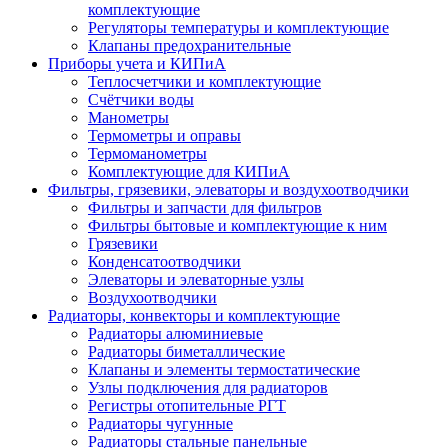
комплектующие
Регуляторы температуры и комплектующие
Клапаны предохранительные
Приборы учета и КИПиА
Теплосчетчики и комплектующие
Счётчики воды
Манометры
Термометры и оправы
Термоманометры
Комплектующие для КИПиА
Фильтры, грязевики, элеваторы и воздухоотводчики
Фильтры и запчасти для фильтров
Фильтры бытовые и комплектующие к ним
Грязевики
Конденсатоотводчики
Элеваторы и элеваторные узлы
Воздухоотводчики
Радиаторы, конвекторы и комплектующие
Радиаторы алюминиевые
Радиаторы биметаллические
Клапаны и элементы термостатические
Узлы подключения для радиаторов
Регистры отопительные РГТ
Радиаторы чугунные
Радиаторы стальные панельные