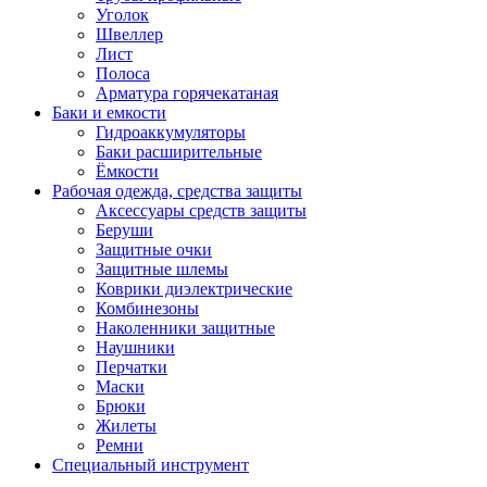
Уголок
Швеллер
Лист
Полоса
Арматура горячекатаная
Баки и емкости
Гидроаккумуляторы
Баки расширительные
Ёмкости
Рабочая одежда, средства защиты
Аксессуары средств защиты
Беруши
Защитные очки
Защитные шлемы
Коврики диэлектрические
Комбинезоны
Наколенники защитные
Наушники
Перчатки
Маски
Брюки
Жилеты
Ремни
Специальный инструмент