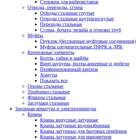
Стержни для вибровставок
Отводы, переходы, сгоны
Отводы стальные гнутые
Отводы стальные крутоизогнутые
Переходы стальные
Сгоны, бочата, резьбы и отрезки труб
Муфты
Грувлок (бессварные муфтовые соединения)
Муфты соединительные ПФРК и ДРК
Крепежные элементы
Болты, гайки и шайбы
Винт-шурупы, болты анкерные и дюбели
Перфорированный крепеж
Хомуты
Показать все
Опоры стальные
Тройники стальные
Фланцы стальные
Заглушки стальные
Запорная арматура и электроприводы
Краны
Краны конусные латунные
Краны латунные водоразборные
Краны латунные для бытовых приборов
Краны латунные для манометров