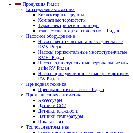
Продукция Ридан
Коттеджная автоматика
Коллекторные группы
Комнатные термостаты
Термоэлектрические приводы
Узлы смешения для теплого пола Ридан
Насосное оборудование
Насосы вертикальные многоступенчатые
RMV Ридан
Насосы горизонтальные многоступенчатые
RMHI Ридан
Насосы одноступенчатые вертикальные ин-
лайн RV Ридан
Насосы циркуляционные с мокрым ротором
RW Ридан
Приводная техника
Преобразователи частоты Ридан
Промышленная автоматика
Аксессуары
Датчики CO2
Датчики влажности
Датчики температуры
Показать все
Тепловая автоматика
Балансировочные клапаны для систем тепло-