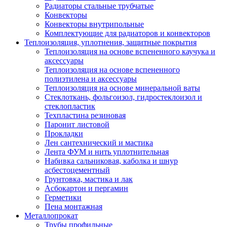
Радиаторы стальные трубчатые
Конвекторы
Конвекторы внутрипольные
Комплектующие для радиаторов и конвекторов
Теплоизоляция, уплотнения, защитные покрытия
Теплоизоляция на основе вспененного каучука и
аксессуары
Теплоизоляция на основе вспененного
полиэтилена и аксессуары
Теплоизоляция на основе минеральной ваты
Стеклоткань, фольгоизол, гидростеклоизол и
стеклопластик
Техпластина резиновая
Паронит листовой
Прокладки
Лен сантехнический и мастика
Лента ФУМ и нить уплотнительная
Набивка сальниковая, каболка и шнур
асбестоцементный
Грунтовка, мастика и лак
Асбокартон и пергамин
Герметики
Пена монтажная
Металлопрокат
Трубы профильные