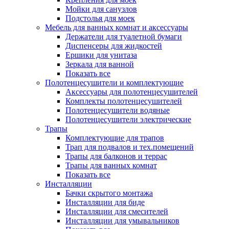
Мойки для санузлов
Подстолья для моек
Мебель для ванных комнат и аксессуары
Держатели для туалетной бумаги
Диспенсеры для жидкостей
Ершики для унитаза
Зеркала для ванной
Показать все
Полотенцесушители и комплектующие
Аксессуары для полотенцесушителей
Комплекты полотенцесушителей
Полотенцесушители водяные
Полотенцесушители электрические
Трапы
Комплектующие для трапов
Трап для подвалов и тех.помещений
Трапы для балконов и террас
Трапы для ванных комнат
Показать все
Инсталляции
Бачки скрытого монтажа
Инсталляции для биде
Инсталляции для смесителей
Инсталляции для умывальников