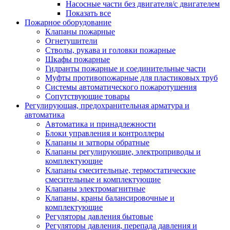
Насосные части без двигателя/с двигателем
Показать все
Пожарное оборудование
Клапаны пожарные
Огнетушители
Стволы, рукава и головки пожарные
Шкафы пожарные
Гидранты пожарные и соединительные части
Муфты противопожарные для пластиковых труб
Системы автоматического пожаротушения
Сопутствующие товары
Регулирующая, предохранительная арматура и
автоматика
Автоматика и принадлежности
Блоки управления и контроллеры
Клапаны и затворы обратные
Клапаны регулирующие, электроприводы и
комплектующие
Клапаны смесительные, термостатические
смесительные и комплектующие
Клапаны электромагнитные
Клапаны, краны балансировочные и
комплектующие
Регуляторы давления бытовые
Регуляторы давления, перепада давления и