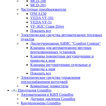
MCD-100
MCD-201
Частотные преобразователи
ONI A150
VEDA VF-101
VEDA VF-51
VF-302C Crane Drive
Показать все
Электрические средства автоматизации тепловых
пунктов
Диспетчеризация АИИС "Comfort Contour"
Клапаны для автоматизации местных
вентиляционных установок
Клапаны поворотные регулирующие и
приводы к ним
Клапаны регулирующие седельные и
приводы к ним
Показать все
Электрические средства управления
теплоснабжением коттеджей
Комнатные термостаты
Продукция Grundfos
Автоматизация и КИП Grundfos
Датчики давления Grundfos
Кондиционеры Grundfos