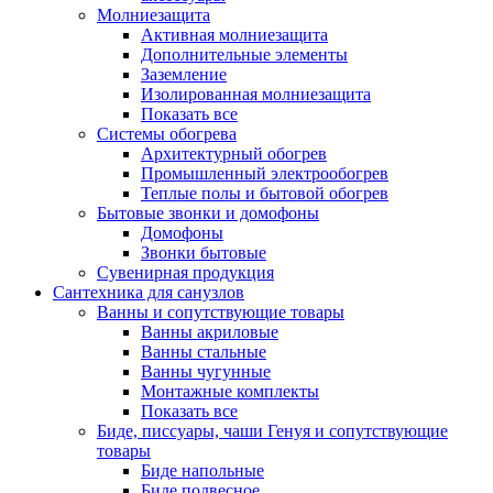
Молниезащита
Активная молниезащита
Дополнительные элементы
Заземление
Изолированная молниезащита
Показать все
Системы обогрева
Архитектурный обогрев
Промышленный электрообогрев
Теплые полы и бытовой обогрев
Бытовые звонки и домофоны
Домофоны
Звонки бытовые
Сувенирная продукция
Сантехника для санузлов
Ванны и сопутствующие товары
Ванны акриловые
Ванны стальные
Ванны чугунные
Монтажные комплекты
Показать все
Биде, писсуары, чаши Генуя и сопутствующие
товары
Биде напольные
Биде подвесное