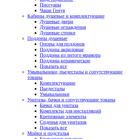
Писсуары
Чаши Генуя
Кабины душевые и комплектующие
Душевые двери
Душевые ограждения
Душевые стенки
Поддоны душевые
Опоры для поддонов
Поддоны акриловые
Поддоны из литого мрамора
Поддоны керамические
Показать все
Умывальники, пьедесталы и сопутствующие
товары
Комплектующие
Пьедесталы
Умывальники
Унитазы, бачки и сопутствующие товары
Бачки для унитаза
Комплекты для инсталляций
Крепежные элементы
Сиденья для унитазов
Показать все
Мойки и подстолья
Крепления для моек