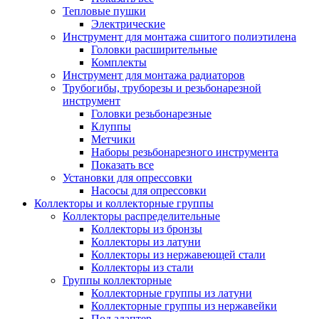
Тепловые пушки
Электрические
Инструмент для монтажа сшитого полиэтилена
Головки расширительные
Комплекты
Инструмент для монтажа радиаторов
Трубогибы, труборезы и резьбонарезной
инструмент
Головки резьбонарезные
Клуппы
Метчики
Наборы резьбонарезного инструмента
Показать все
Установки для опрессовки
Насосы для опрессовки
Коллекторы и коллекторные группы
Коллекторы распределительные
Коллекторы из бронзы
Коллекторы из латуни
Коллекторы из нержавеющей стали
Коллекторы из стали
Группы коллекторные
Коллекторные группы из латуни
Коллекторные группы из нержавейки
Под адаптер