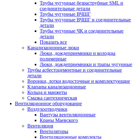
Трубы чугунные безраструбные SML и
соединительные детали
Трубы чугунные ВЧШГ
Трубы чугунные ВЧШГ и соединительные
детали
Трубы чугунные ЧК и соединительные
детали
Показать все
Канализационные люки
Люки, дождеприемники и колодцы
полимерные
Люки, дождеприемники и трапы чугунные
Трубы асбестоцементные и соединительные
детали
Воронки, лотки водосточные и комплектующие
Клапаны канализационные
Кольца и манжеты
Смазка сантехническая
Вентиляционное оборудование
Воздухоотводчики
Вантузы вентиляционные
Краны Маевского
Вентиляция
Вентиляторы
Вентиляционные комплекты