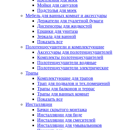
Мойки для санузлов
Подстолья для моек
Мебель для ванных комнат и аксессуары
Держатели для туалетной бумаги
Диспенсеры для жидкостей
Ершики для унитаза
Зеркала для ванной
Показать все
Полотенцесушители и комплектующие
Аксессуары для полотенцесушителей
Комплекты полотенцесушителей
Полотенцесушители водяные
Полотенцесушители электрические
Трапы
Комплектующие для трапов
Трап для подвалов и тех.помещений
Трапы для балконов и террас
Трапы для ванных комнат
Показать все
Инсталляции
Бачки скрытого монтажа
Инсталляции для биде
Инсталляции для смесителей
Инсталляции для умывальников