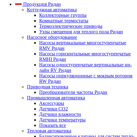
Продукция Ридан
Коттеджная автоматика
Коллекторные группы
Комнатные термостаты
Термоэлектрические приводы
Узлы смешения для теплого пола Ридан
Насосное оборудование
Насосы вертикальные многоступенчатые
RMV Ридан
Насосы горизонтальные многоступенчатые
RMHI Ридан
Насосы одноступенчатые вертикальные ин-
лайн RV Ридан
Насосы циркуляционные с мокрым ротором
RW Ридан
Приводная техника
Преобразователи частоты Ридан
Промышленная автоматика
Аксессуары
Датчики CO2
Датчики влажности
Датчики температуры
Показать все
Тепловая автоматика
Балансировочные клапаны для систем тепло-