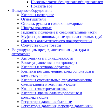
Насосные части без двигателя/с двигателем
Показать все
Пожарное оборудование
Клапаны пожарные
Огнетушители
Стволы, рукава и головки пожарные
Шкафы пожарные
Гидранты пожарные и соединительные части
Муфты противопожарные для пластиковых труб
Системы автоматического пожаротушения
Сопутствующие товары
Регулирующая, предохранительная арматура и
автоматика
Автоматика и принадлежности
Блоки управления и контроллеры
Клапаны и затворы обратные
Клапаны регулирующие, электроприводы и
комплектующие
Клапаны смесительные, термостатические
смесительные и комплектующие
Клапаны электромагнитные
Клапаны, краны балансировочные и
комплектующие
Регуляторы давления бытовые
Регуляторы давления, перепада давления и