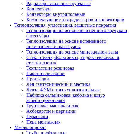
Радиаторы стальные трубчатые
Конвекторы
Конвекторы внутрипольные
Комплектующие для радиаторов и конвекторов
Теплоизоляция, уплотнения, защитные покрытия
Теплоизоляция на основе вспененного каучука и
аксессуары
Теплоизоляция на основе вспененного
полиэтилена и аксессуары
Теплоизоляция на основе минеральной ваты
Стеклоткань, фольгоизол, гидростеклоизол и
стеклопластик
Техпластина резиновая
Паронит листовой
Прокладки
Лен сантехнический и мастика
Лента ФУМ и нить уплотнительная
Набивка сальниковая, каболка и шнур
асбестоцементный
Грунтовка, мастика и лак
Асбокартон и пергамин
Герметики
Пена монтажная
Металлопрокат
Трубы профильные