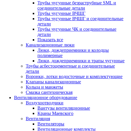
Трубы чугунные безраструбные SML и
соединительные детали
Трубы чугунные ВЧШГ
Трубы чугунные ВЧШГ и соединительные
детали
Трубы чугунные ЧК и соединительные
детали
Показать все
Канализационные люки
Люки, дождеприемники и колодцы
полимерные
Люки, дождеприемники и трапы чугунные
Трубы асбестоцементные и соединительные
детали
Воронки, лотки водосточные и комплектующие
Клапаны канализационные
Кольца и манжеты
Смазка сантехническая
Вентиляционное оборудование
Воздухоотводчики
Вантузы вентиляционные
Краны Маевского
Вентиляция
Вентиляторы
Вентиляционные комплекты