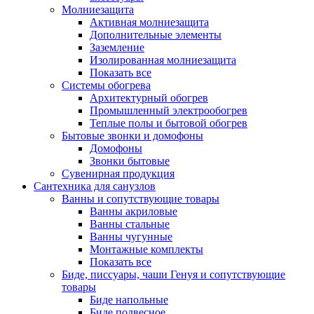
Молниезащита
Активная молниезащита
Дополнительные элементы
Заземление
Изолированная молниезащита
Показать все
Системы обогрева
Архитектурный обогрев
Промышленный электрообогрев
Теплые полы и бытовой обогрев
Бытовые звонки и домофоны
Домофоны
Звонки бытовые
Сувенирная продукция
Сантехника для санузлов
Ванны и сопутствующие товары
Ванны акриловые
Ванны стальные
Ванны чугунные
Монтажные комплекты
Показать все
Биде, писсуары, чаши Генуя и сопутствующие
товары
Биде напольные
Биде подвесное