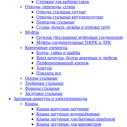
Стержни для вибровставок
Отводы, переходы, сгоны
Отводы стальные гнутые
Отводы стальные крутоизогнутые
Переходы стальные
Сгоны, бочата, резьбы и отрезки труб
Муфты
Грувлок (бессварные муфтовые соединения)
Муфты соединительные ПФРК и ДРК
Крепежные элементы
Болты, гайки и шайбы
Винт-шурупы, болты анкерные и дюбели
Перфорированный крепеж
Хомуты
Показать все
Опоры стальные
Тройники стальные
Фланцы стальные
Заглушки стальные
Запорная арматура и электроприводы
Краны
Краны конусные латунные
Краны латунные водоразборные
Краны латунные для бытовых приборов
Краны латунные для манометров