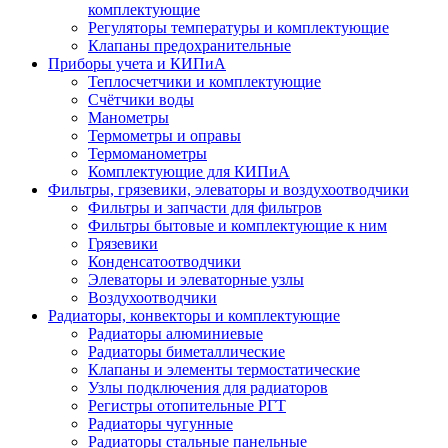
комплектующие
Регуляторы температуры и комплектующие
Клапаны предохранительные
Приборы учета и КИПиА
Теплосчетчики и комплектующие
Счётчики воды
Манометры
Термометры и оправы
Термоманометры
Комплектующие для КИПиА
Фильтры, грязевики, элеваторы и воздухоотводчики
Фильтры и запчасти для фильтров
Фильтры бытовые и комплектующие к ним
Грязевики
Конденсатоотводчики
Элеваторы и элеваторные узлы
Воздухоотводчики
Радиаторы, конвекторы и комплектующие
Радиаторы алюминиевые
Радиаторы биметаллические
Клапаны и элементы термостатические
Узлы подключения для радиаторов
Регистры отопительные РГТ
Радиаторы чугунные
Радиаторы стальные панельные