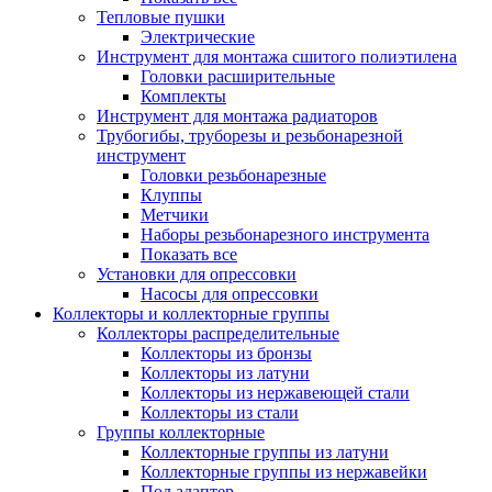
Тепловые пушки
Электрические
Инструмент для монтажа сшитого полиэтилена
Головки расширительные
Комплекты
Инструмент для монтажа радиаторов
Трубогибы, труборезы и резьбонарезной
инструмент
Головки резьбонарезные
Клуппы
Метчики
Наборы резьбонарезного инструмента
Показать все
Установки для опрессовки
Насосы для опрессовки
Коллекторы и коллекторные группы
Коллекторы распределительные
Коллекторы из бронзы
Коллекторы из латуни
Коллекторы из нержавеющей стали
Коллекторы из стали
Группы коллекторные
Коллекторные группы из латуни
Коллекторные группы из нержавейки
Под адаптер