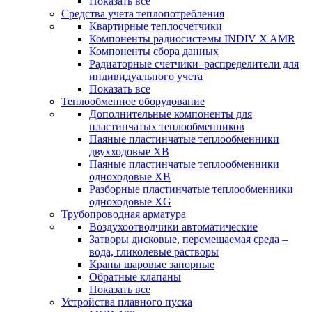
Показать все
Средства учета теплопотребления
Квартирные теплосчетчики
Компоненты радиосистемы INDIV X AMR
Компоненты сбора данных
Радиаторные счетчики–распределители для
индивидуального учета
Показать все
Теплообменное оборудование
Дополнительные компоненты для
пластинчатых теплообменников
Паяные пластинчатые теплообменники
двухходовые XB
Паяные пластинчатые теплообменники
одноходовые ХВ
Разборные пластинчатые теплообменники
одноходовые ХG
Трубопроводная арматура
Воздухоотводчики автоматические
Затворы дисковые, перемещаемая среда –
вода, гликолевые растворы
Краны шаровые запорные
Обратные клапаны
Показать все
Устройства плавного пуска