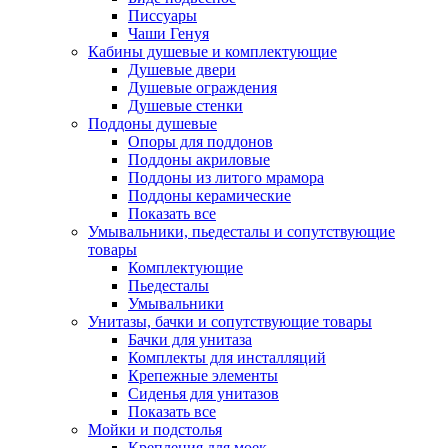
Писсуары
Чаши Генуя
Кабины душевые и комплектующие
Душевые двери
Душевые ограждения
Душевые стенки
Поддоны душевые
Опоры для поддонов
Поддоны акриловые
Поддоны из литого мрамора
Поддоны керамические
Показать все
Умывальники, пьедесталы и сопутствующие
товары
Комплектующие
Пьедесталы
Умывальники
Унитазы, бачки и сопутствующие товары
Бачки для унитаза
Комплекты для инсталляций
Крепежные элементы
Сиденья для унитазов
Показать все
Мойки и подстолья
Крепления для моек