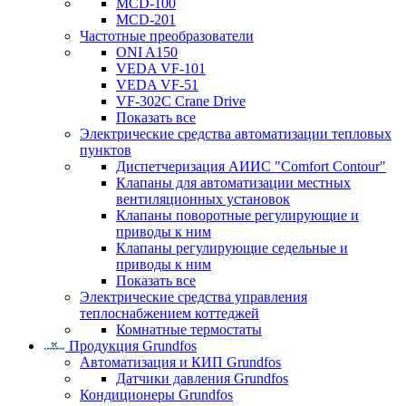
MCD-100
MCD-201
Частотные преобразователи
ONI A150
VEDA VF-101
VEDA VF-51
VF-302C Crane Drive
Показать все
Электрические средства автоматизации тепловых
пунктов
Диспетчеризация АИИС "Comfort Contour"
Клапаны для автоматизации местных
вентиляционных установок
Клапаны поворотные регулирующие и
приводы к ним
Клапаны регулирующие седельные и
приводы к ним
Показать все
Электрические средства управления
теплоснабжением коттеджей
Комнатные термостаты
Продукция Grundfos
Автоматизация и КИП Grundfos
Датчики давления Grundfos
Кондиционеры Grundfos