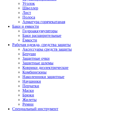
Уголок
Швеллер
Лист
Полоса
Арматура горячекатаная
Баки и емкости
Гидроаккумуляторы
Баки расширительные
Ёмкости
Рабочая одежда, средства защиты
Аксессуары средств защиты
Беруши
Защитные очки
Защитные шлемы
Коврики диэлектрические
Комбинезоны
Наколенники защитные
Наушники
Перчатки
Маски
Брюки
Жилеты
Ремни
Специальный инструмент