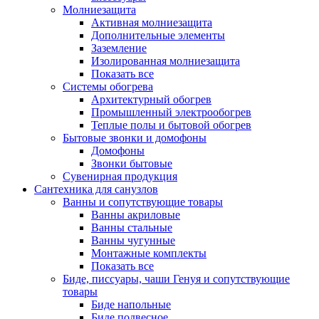
Молниезащита
Активная молниезащита
Дополнительные элементы
Заземление
Изолированная молниезащита
Показать все
Системы обогрева
Архитектурный обогрев
Промышленный электрообогрев
Теплые полы и бытовой обогрев
Бытовые звонки и домофоны
Домофоны
Звонки бытовые
Сувенирная продукция
Сантехника для санузлов
Ванны и сопутствующие товары
Ванны акриловые
Ванны стальные
Ванны чугунные
Монтажные комплекты
Показать все
Биде, писсуары, чаши Генуя и сопутствующие
товары
Биде напольные
Биде подвесное