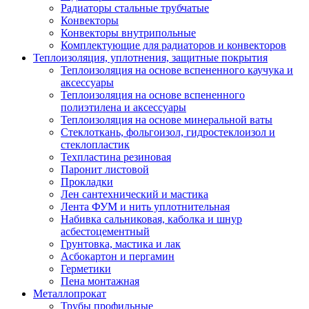
Радиаторы стальные трубчатые
Конвекторы
Конвекторы внутрипольные
Комплектующие для радиаторов и конвекторов
Теплоизоляция, уплотнения, защитные покрытия
Теплоизоляция на основе вспененного каучука и
аксессуары
Теплоизоляция на основе вспененного
полиэтилена и аксессуары
Теплоизоляция на основе минеральной ваты
Стеклоткань, фольгоизол, гидростеклоизол и
стеклопластик
Техпластина резиновая
Паронит листовой
Прокладки
Лен сантехнический и мастика
Лента ФУМ и нить уплотнительная
Набивка сальниковая, каболка и шнур
асбестоцементный
Грунтовка, мастика и лак
Асбокартон и пергамин
Герметики
Пена монтажная
Металлопрокат
Трубы профильные