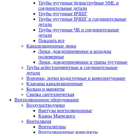
Трубы чугунные безраструбные SML и
соединительные детали
Трубы чугунные ВЧШГ
Трубы чугунные ВЧШГ и соединительные
детали
Трубы чугунные ЧК и соединительные
детали
Показать все
Канализационные люки
Люки, дождеприемники и колодцы
полимерные
Люки, дождеприемники и трапы чугунные
Трубы асбестоцементные и соединительные
детали
Воронки, лотки водосточные и комплектующие
Клапаны канализационные
Кольца и манжеты
Смазка сантехническая
Вентиляционное оборудование
Воздухоотводчики
Вантузы вентиляционные
Краны Маевского
Вентиляция
Вентиляторы
Вентиляционные комплекты