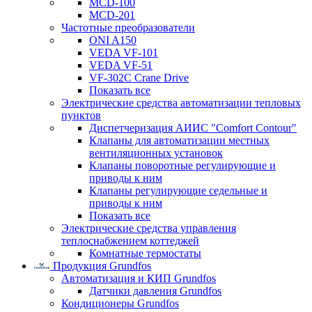
MCD-100
MCD-201
Частотные преобразователи
ONI A150
VEDA VF-101
VEDA VF-51
VF-302C Crane Drive
Показать все
Электрические средства автоматизации тепловых
пунктов
Диспетчеризация АИИС "Comfort Contour"
Клапаны для автоматизации местных
вентиляционных установок
Клапаны поворотные регулирующие и
приводы к ним
Клапаны регулирующие седельные и
приводы к ним
Показать все
Электрические средства управления
теплоснабжением коттеджей
Комнатные термостаты
Продукция Grundfos
Автоматизация и КИП Grundfos
Датчики давления Grundfos
Кондиционеры Grundfos