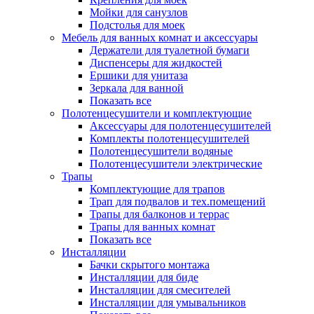
Мойки для санузлов
Подстолья для моек
Мебель для ванных комнат и аксессуары
Держатели для туалетной бумаги
Диспенсеры для жидкостей
Ершики для унитаза
Зеркала для ванной
Показать все
Полотенцесушители и комплектующие
Аксессуары для полотенцесушителей
Комплекты полотенцесушителей
Полотенцесушители водяные
Полотенцесушители электрические
Трапы
Комплектующие для трапов
Трап для подвалов и тех.помещений
Трапы для балконов и террас
Трапы для ванных комнат
Показать все
Инсталляции
Бачки скрытого монтажа
Инсталляции для биде
Инсталляции для смесителей
Инсталляции для умывальников