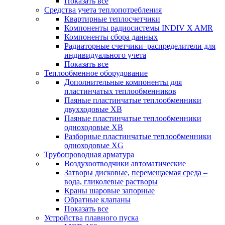
Показать все
Средства учета теплопотребления
Квартирные теплосчетчики
Компоненты радиосистемы INDIV X AMR
Компоненты сбора данных
Радиаторные счетчики–распределители для
индивидуального учета
Показать все
Теплообменное оборудование
Дополнительные компоненты для
пластинчатых теплообменников
Паяные пластинчатые теплообменники
двухходовые XB
Паяные пластинчатые теплообменники
одноходовые ХВ
Разборные пластинчатые теплообменники
одноходовые ХG
Трубопроводная арматура
Воздухоотводчики автоматические
Затворы дисковые, перемещаемая среда –
вода, гликолевые растворы
Краны шаровые запорные
Обратные клапаны
Показать все
Устройства плавного пуска