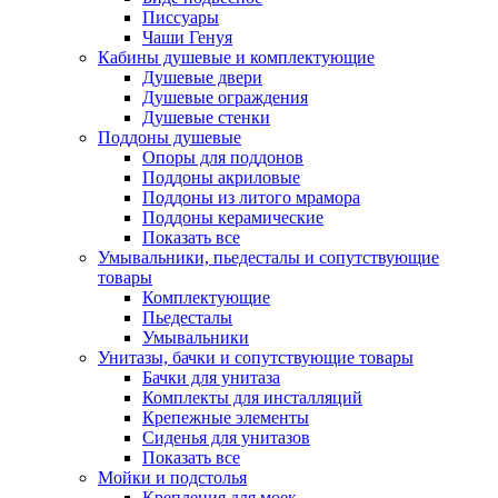
Писсуары
Чаши Генуя
Кабины душевые и комплектующие
Душевые двери
Душевые ограждения
Душевые стенки
Поддоны душевые
Опоры для поддонов
Поддоны акриловые
Поддоны из литого мрамора
Поддоны керамические
Показать все
Умывальники, пьедесталы и сопутствующие
товары
Комплектующие
Пьедесталы
Умывальники
Унитазы, бачки и сопутствующие товары
Бачки для унитаза
Комплекты для инсталляций
Крепежные элементы
Сиденья для унитазов
Показать все
Мойки и подстолья
Крепления для моек