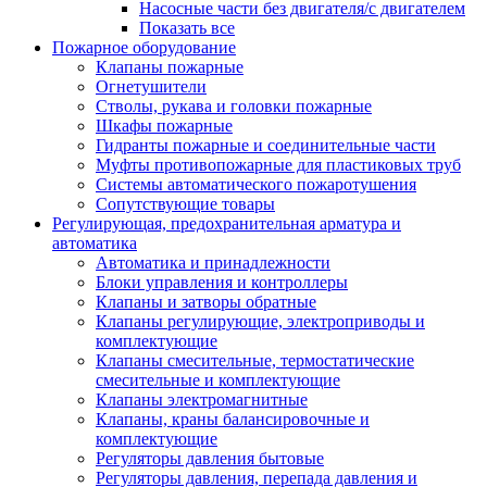
Насосные части без двигателя/с двигателем
Показать все
Пожарное оборудование
Клапаны пожарные
Огнетушители
Стволы, рукава и головки пожарные
Шкафы пожарные
Гидранты пожарные и соединительные части
Муфты противопожарные для пластиковых труб
Системы автоматического пожаротушения
Сопутствующие товары
Регулирующая, предохранительная арматура и
автоматика
Автоматика и принадлежности
Блоки управления и контроллеры
Клапаны и затворы обратные
Клапаны регулирующие, электроприводы и
комплектующие
Клапаны смесительные, термостатические
смесительные и комплектующие
Клапаны электромагнитные
Клапаны, краны балансировочные и
комплектующие
Регуляторы давления бытовые
Регуляторы давления, перепада давления и