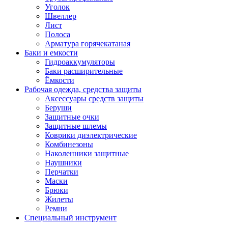
Уголок
Швеллер
Лист
Полоса
Арматура горячекатаная
Баки и емкости
Гидроаккумуляторы
Баки расширительные
Ёмкости
Рабочая одежда, средства защиты
Аксессуары средств защиты
Беруши
Защитные очки
Защитные шлемы
Коврики диэлектрические
Комбинезоны
Наколенники защитные
Наушники
Перчатки
Маски
Брюки
Жилеты
Ремни
Специальный инструмент