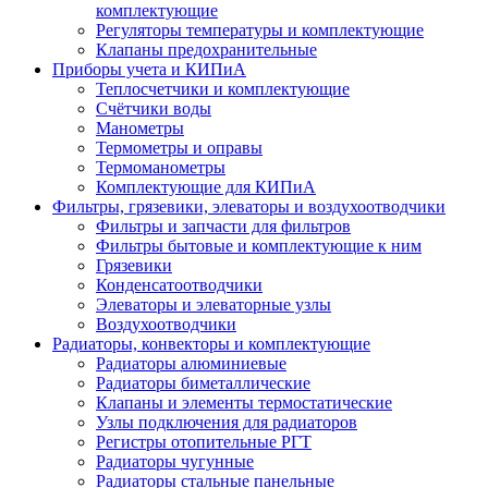
комплектующие
Регуляторы температуры и комплектующие
Клапаны предохранительные
Приборы учета и КИПиА
Теплосчетчики и комплектующие
Счётчики воды
Манометры
Термометры и оправы
Термоманометры
Комплектующие для КИПиА
Фильтры, грязевики, элеваторы и воздухоотводчики
Фильтры и запчасти для фильтров
Фильтры бытовые и комплектующие к ним
Грязевики
Конденсатоотводчики
Элеваторы и элеваторные узлы
Воздухоотводчики
Радиаторы, конвекторы и комплектующие
Радиаторы алюминиевые
Радиаторы биметаллические
Клапаны и элементы термостатические
Узлы подключения для радиаторов
Регистры отопительные РГТ
Радиаторы чугунные
Радиаторы стальные панельные