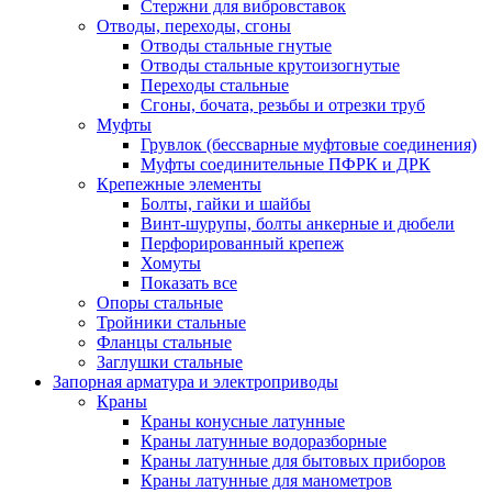
Стержни для вибровставок
Отводы, переходы, сгоны
Отводы стальные гнутые
Отводы стальные крутоизогнутые
Переходы стальные
Сгоны, бочата, резьбы и отрезки труб
Муфты
Грувлок (бессварные муфтовые соединения)
Муфты соединительные ПФРК и ДРК
Крепежные элементы
Болты, гайки и шайбы
Винт-шурупы, болты анкерные и дюбели
Перфорированный крепеж
Хомуты
Показать все
Опоры стальные
Тройники стальные
Фланцы стальные
Заглушки стальные
Запорная арматура и электроприводы
Краны
Краны конусные латунные
Краны латунные водоразборные
Краны латунные для бытовых приборов
Краны латунные для манометров