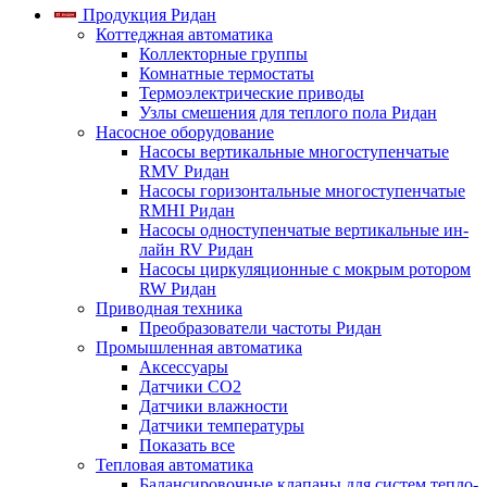
Продукция Ридан
Коттеджная автоматика
Коллекторные группы
Комнатные термостаты
Термоэлектрические приводы
Узлы смешения для теплого пола Ридан
Насосное оборудование
Насосы вертикальные многоступенчатые
RMV Ридан
Насосы горизонтальные многоступенчатые
RMHI Ридан
Насосы одноступенчатые вертикальные ин-
лайн RV Ридан
Насосы циркуляционные с мокрым ротором
RW Ридан
Приводная техника
Преобразователи частоты Ридан
Промышленная автоматика
Аксессуары
Датчики CO2
Датчики влажности
Датчики температуры
Показать все
Тепловая автоматика
Балансировочные клапаны для систем тепло-