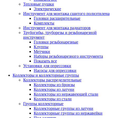
Тепловые пушки
Электрические
Инструмент для монтажа сшитого полиэтилена
Головки расширительные
Комплекты
Инструмент для монтажа радиаторов
Трубогибы, труборезы и резьбонарезной
инструмент
Головки резьбонарезные
Клуппы
Метчики
Наборы резьбонарезного инструмента
Показать все
Установки для опрессовки
Насосы для опрессовки
Коллекторы и коллекторные группы
Коллекторы распределительные
Коллекторы из бронзы
Коллекторы из латуни
Коллекторы из нержавеющей стали
Коллекторы из стали
Группы коллекторные
Коллекторные группы из латуни
Коллекторные группы из нержавейки
Под адаптер