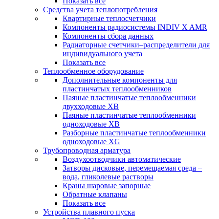
Показать все
Средства учета теплопотребления
Квартирные теплосчетчики
Компоненты радиосистемы INDIV X AMR
Компоненты сбора данных
Радиаторные счетчики–распределители для
индивидуального учета
Показать все
Теплообменное оборудование
Дополнительные компоненты для
пластинчатых теплообменников
Паяные пластинчатые теплообменники
двухходовые XB
Паяные пластинчатые теплообменники
одноходовые ХВ
Разборные пластинчатые теплообменники
одноходовые ХG
Трубопроводная арматура
Воздухоотводчики автоматические
Затворы дисковые, перемещаемая среда –
вода, гликолевые растворы
Краны шаровые запорные
Обратные клапаны
Показать все
Устройства плавного пуска