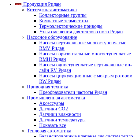
Продукция Ридан
Коттеджная автоматика
Коллекторные группы
Комнатные термостаты
Термоэлектрические приводы
Узлы смешения для теплого пола Ридан
Насосное оборудование
Насосы вертикальные многоступенчатые
RMV Ридан
Насосы горизонтальные многоступенчатые
RMHI Ридан
Насосы одноступенчатые вертикальные ин-
лайн RV Ридан
Насосы циркуляционные с мокрым ротором
RW Ридан
Приводная техника
Преобразователи частоты Ридан
Промышленная автоматика
Аксессуары
Датчики CO2
Датчики влажности
Датчики температуры
Показать все
Тепловая автоматика
Балансировочные клапаны для систем тепло-