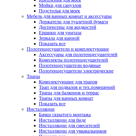
Мойки для санузлов
Подстолья для моек
Мебель для ванных комнат и аксессуары
Держатели для туалетной бумаги
Диспенсеры для жидкостей
Ершики для унитаза
Зеркала для ванной
Показать все
Полотенцесушители и комплектующие
Аксессуары для полотенцесушителей
Комплекты полотенцесушителей
Полотенцесушители водяные
Полотенцесушители электрические
Трапы
Комплектующие для трапов
Трап для подвалов и тех.помещений
Трапы для балконов и террас
Трапы для ванных комнат
Показать все
Инсталляции
Бачки скрытого монтажа
Инсталляции для биде
Инсталляции для смесителей
Инсталляции для умывальников