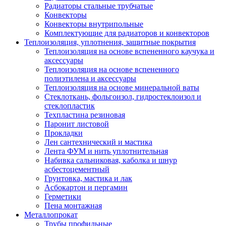
Радиаторы стальные трубчатые
Конвекторы
Конвекторы внутрипольные
Комплектующие для радиаторов и конвекторов
Теплоизоляция, уплотнения, защитные покрытия
Теплоизоляция на основе вспененного каучука и
аксессуары
Теплоизоляция на основе вспененного
полиэтилена и аксессуары
Теплоизоляция на основе минеральной ваты
Стеклоткань, фольгоизол, гидростеклоизол и
стеклопластик
Техпластина резиновая
Паронит листовой
Прокладки
Лен сантехнический и мастика
Лента ФУМ и нить уплотнительная
Набивка сальниковая, каболка и шнур
асбестоцементный
Грунтовка, мастика и лак
Асбокартон и пергамин
Герметики
Пена монтажная
Металлопрокат
Трубы профильные