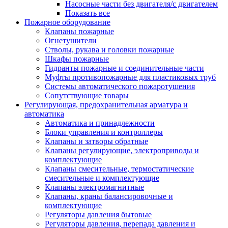
Насосные части без двигателя/с двигателем
Показать все
Пожарное оборудование
Клапаны пожарные
Огнетушители
Стволы, рукава и головки пожарные
Шкафы пожарные
Гидранты пожарные и соединительные части
Муфты противопожарные для пластиковых труб
Системы автоматического пожаротушения
Сопутствующие товары
Регулирующая, предохранительная арматура и
автоматика
Автоматика и принадлежности
Блоки управления и контроллеры
Клапаны и затворы обратные
Клапаны регулирующие, электроприводы и
комплектующие
Клапаны смесительные, термостатические
смесительные и комплектующие
Клапаны электромагнитные
Клапаны, краны балансировочные и
комплектующие
Регуляторы давления бытовые
Регуляторы давления, перепада давления и