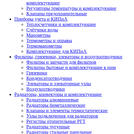
комплектующие
Регуляторы температуры и комплектующие
Клапаны предохранительные
Приборы учета и КИПиА
Теплосчетчики и комплектующие
Счётчики воды
Манометры
Термометры и оправы
Термоманометры
Комплектующие для КИПиА
Фильтры, грязевики, элеваторы и воздухоотводчики
Фильтры и запчасти для фильтров
Фильтры бытовые и комплектующие к ним
Грязевики
Конденсатоотводчики
Элеваторы и элеваторные узлы
Воздухоотводчики
Радиаторы, конвекторы и комплектующие
Радиаторы алюминиевые
Радиаторы биметаллические
Клапаны и элементы термостатические
Узлы подключения для радиаторов
Регистры отопительные РГТ
Радиаторы чугунные
Радиаторы стальные панельные