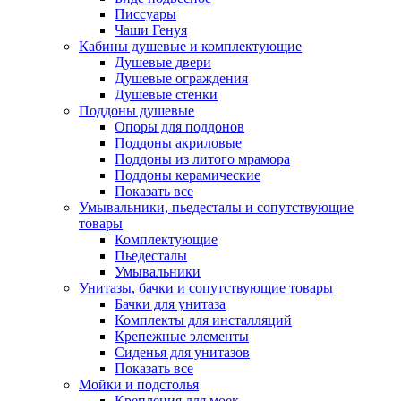
Писсуары
Чаши Генуя
Кабины душевые и комплектующие
Душевые двери
Душевые ограждения
Душевые стенки
Поддоны душевые
Опоры для поддонов
Поддоны акриловые
Поддоны из литого мрамора
Поддоны керамические
Показать все
Умывальники, пьедесталы и сопутствующие
товары
Комплектующие
Пьедесталы
Умывальники
Унитазы, бачки и сопутствующие товары
Бачки для унитаза
Комплекты для инсталляций
Крепежные элементы
Сиденья для унитазов
Показать все
Мойки и подстолья
Крепления для моек