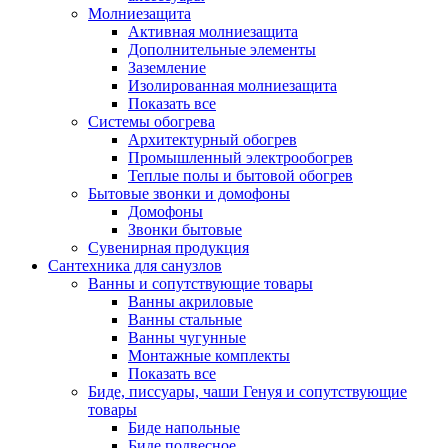
Молниезащита
Активная молниезащита
Дополнительные элементы
Заземление
Изолированная молниезащита
Показать все
Системы обогрева
Архитектурный обогрев
Промышленный электрообогрев
Теплые полы и бытовой обогрев
Бытовые звонки и домофоны
Домофоны
Звонки бытовые
Сувенирная продукция
Сантехника для санузлов
Ванны и сопутствующие товары
Ванны акриловые
Ванны стальные
Ванны чугунные
Монтажные комплекты
Показать все
Биде, писсуары, чаши Генуя и сопутствующие
товары
Биде напольные
Биде подвесное