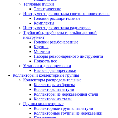
Тепловые пушки
Электрические
Инструмент для монтажа сшитого полиэтилена
Головки расширительные
Комплекты
Инструмент для монтажа радиаторов
Трубогибы, труборезы и резьбонарезной
инструмент
Головки резьбонарезные
Клуппы
Метчики
Наборы резьбонарезного инструмента
Показать все
Установки для опрессовки
Насосы для опрессовки
Коллекторы и коллекторные группы
Коллекторы распределительные
Коллекторы из бронзы
Коллекторы из латуни
Коллекторы из нержавеющей стали
Коллекторы из стали
Группы коллекторные
Коллекторные группы из латуни
Коллекторные группы из нержавейки
Под адаптер