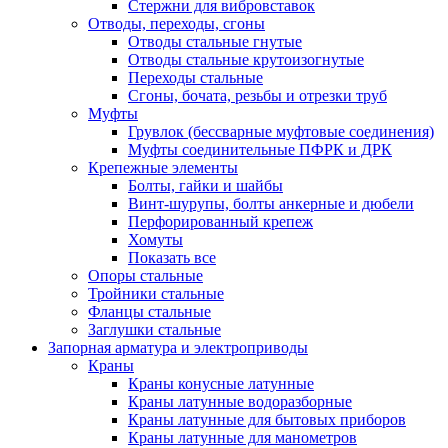
Стержни для вибровставок
Отводы, переходы, сгоны
Отводы стальные гнутые
Отводы стальные крутоизогнутые
Переходы стальные
Сгоны, бочата, резьбы и отрезки труб
Муфты
Грувлок (бессварные муфтовые соединения)
Муфты соединительные ПФРК и ДРК
Крепежные элементы
Болты, гайки и шайбы
Винт-шурупы, болты анкерные и дюбели
Перфорированный крепеж
Хомуты
Показать все
Опоры стальные
Тройники стальные
Фланцы стальные
Заглушки стальные
Запорная арматура и электроприводы
Краны
Краны конусные латунные
Краны латунные водоразборные
Краны латунные для бытовых приборов
Краны латунные для манометров