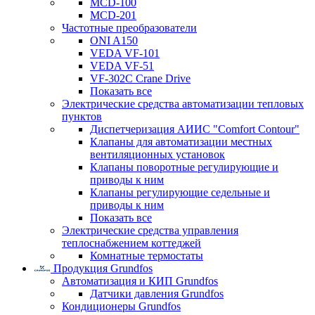
MCD-100
MCD-201
Частотные преобразователи
ONI A150
VEDA VF-101
VEDA VF-51
VF-302C Crane Drive
Показать все
Электрические средства автоматизации тепловых
пунктов
Диспетчеризация АИИС "Comfort Contour"
Клапаны для автоматизации местных
вентиляционных установок
Клапаны поворотные регулирующие и
приводы к ним
Клапаны регулирующие седельные и
приводы к ним
Показать все
Электрические средства управления
теплоснабжением коттеджей
Комнатные термостаты
Продукция Grundfos
Автоматизация и КИП Grundfos
Датчики давления Grundfos
Кондиционеры Grundfos