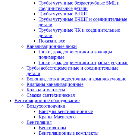
Трубы чугунные безраструбные SML и
соединительные детали
Трубы чугунные ВЧШГ
Трубы чугунные ВЧШГ и соединительные
детали
Трубы чугунные ЧК и соединительные
детали
Показать все
Канализационные люки
Люки, дождеприемники и колодцы
полимерные
Люки, дождеприемники и трапы чугунные
Трубы асбестоцементные и соединительные
детали
Воронки, лотки водосточные и комплектующие
Клапаны канализационные
Кольца и манжеты
Смазка сантехническая
Вентиляционное оборудование
Воздухоотводчики
Вантузы вентиляционные
Краны Маевского
Вентиляция
Вентиляторы
Вентиляционные комплекты