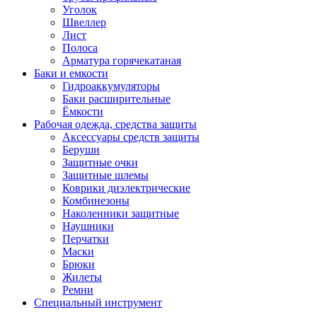
Уголок
Швеллер
Лист
Полоса
Арматура горячекатаная
Баки и емкости
Гидроаккумуляторы
Баки расширительные
Ёмкости
Рабочая одежда, средства защиты
Аксессуары средств защиты
Беруши
Защитные очки
Защитные шлемы
Коврики диэлектрические
Комбинезоны
Наколенники защитные
Наушники
Перчатки
Маски
Брюки
Жилеты
Ремни
Специальный инструмент