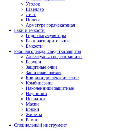
Уголок
Швеллер
Лист
Полоса
Арматура горячекатаная
Баки и емкости
Гидроаккумуляторы
Баки расширительные
Ёмкости
Рабочая одежда, средства защиты
Аксессуары средств защиты
Беруши
Защитные очки
Защитные шлемы
Коврики диэлектрические
Комбинезоны
Наколенники защитные
Наушники
Перчатки
Маски
Брюки
Жилеты
Ремни
Специальный инструмент