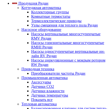
Продукция Ридан
Коттеджная автоматика
Коллекторные группы
Комнатные термостаты
Термоэлектрические приводы
Узлы смешения для теплого пола Ридан
Насосное оборудование
Насосы вертикальные многоступенчатые
RMV Ридан
Насосы горизонтальные многоступенчатые
RMHI Ридан
Насосы одноступенчатые вертикальные ин-
лайн RV Ридан
Насосы циркуляционные с мокрым ротором
RW Ридан
Приводная техника
Преобразователи частоты Ридан
Промышленная автоматика
Аксессуары
Датчики CO2
Датчики влажности
Датчики температуры
Показать все
Тепловая автоматика
Балансировочные клапаны для систем тепло-