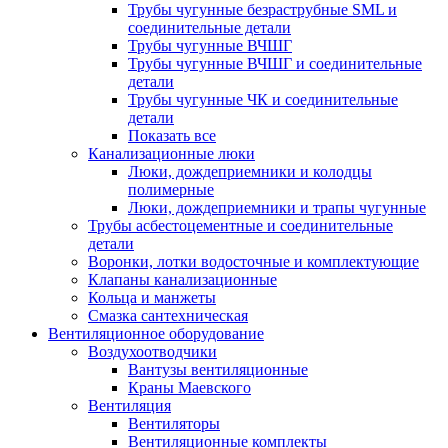
Трубы чугунные безраструбные SML и
соединительные детали
Трубы чугунные ВЧШГ
Трубы чугунные ВЧШГ и соединительные
детали
Трубы чугунные ЧК и соединительные
детали
Показать все
Канализационные люки
Люки, дождеприемники и колодцы
полимерные
Люки, дождеприемники и трапы чугунные
Трубы асбестоцементные и соединительные
детали
Воронки, лотки водосточные и комплектующие
Клапаны канализационные
Кольца и манжеты
Смазка сантехническая
Вентиляционное оборудование
Воздухоотводчики
Вантузы вентиляционные
Краны Маевского
Вентиляция
Вентиляторы
Вентиляционные комплекты