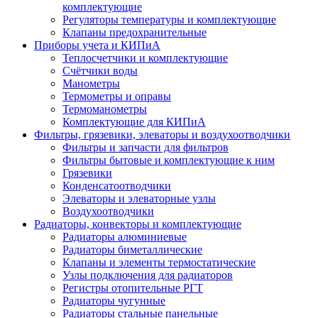
комплектующие
Регуляторы температуры и комплектующие
Клапаны предохранительные
Приборы учета и КИПиА
Теплосчетчики и комплектующие
Счётчики воды
Манометры
Термометры и оправы
Термоманометры
Комплектующие для КИПиА
Фильтры, грязевики, элеваторы и воздухоотводчики
Фильтры и запчасти для фильтров
Фильтры бытовые и комплектующие к ним
Грязевики
Конденсатоотводчики
Элеваторы и элеваторные узлы
Воздухоотводчики
Радиаторы, конвекторы и комплектующие
Радиаторы алюминиевые
Радиаторы биметаллические
Клапаны и элементы термостатические
Узлы подключения для радиаторов
Регистры отопительные РГТ
Радиаторы чугунные
Радиаторы стальные панельные