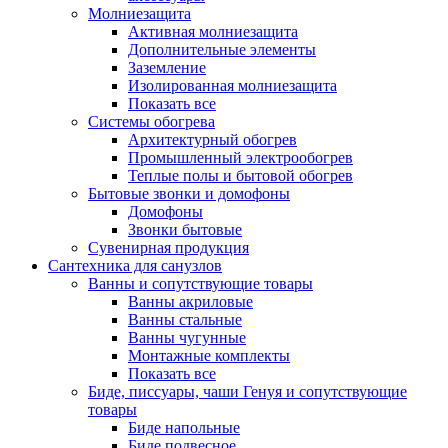
Молниезащита
Активная молниезащита
Дополнительные элементы
Заземление
Изолированная молниезащита
Показать все
Системы обогрева
Архитектурный обогрев
Промышленный электрообогрев
Теплые полы и бытовой обогрев
Бытовые звонки и домофоны
Домофоны
Звонки бытовые
Сувенирная продукция
Сантехника для санузлов
Ванны и сопутствующие товары
Ванны акриловые
Ванны стальные
Ванны чугунные
Монтажные комплекты
Показать все
Биде, писсуары, чаши Генуя и сопутствующие
товары
Биде напольные
Биде подвесное