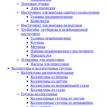
Тепловые пушки
Электрические
Инструмент для монтажа сшитого полиэтилена
Головки расширительные
Комплекты
Инструмент для монтажа радиаторов
Трубогибы, труборезы и резьбонарезной
инструмент
Головки резьбонарезные
Клуппы
Метчики
Наборы резьбонарезного инструмента
Показать все
Установки для опрессовки
Насосы для опрессовки
Коллекторы и коллекторные группы
Коллекторы распределительные
Коллекторы из бронзы
Коллекторы из латуни
Коллекторы из нержавеющей стали
Коллекторы из стали
Группы коллекторные
Коллекторные группы из латуни
Коллекторные группы из нержавейки
Под адаптер