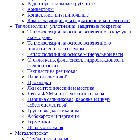
Радиаторы стальные трубчатые
Конвекторы
Конвекторы внутрипольные
Комплектующие для радиаторов и конвекторов
Теплоизоляция, уплотнения, защитные покрытия
Теплоизоляция на основе вспененного каучука и
аксессуары
Теплоизоляция на основе вспененного
полиэтилена и аксессуары
Теплоизоляция на основе минеральной ваты
Стеклоткань, фольгоизол, гидростеклоизол и
стеклопластик
Техпластина резиновая
Паронит листовой
Прокладки
Лен сантехнический и мастика
Лента ФУМ и нить уплотнительная
Набивка сальниковая, каболка и шнур
асбестоцементный
Грунтовка, мастика и лак
Асбокартон и пергамин
Герметики
Пена монтажная
Металлопрокат
Трубы профильные