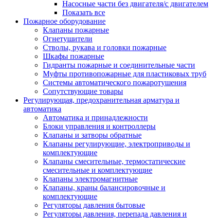
Насосные части без двигателя/с двигателем
Показать все
Пожарное оборудование
Клапаны пожарные
Огнетушители
Стволы, рукава и головки пожарные
Шкафы пожарные
Гидранты пожарные и соединительные части
Муфты противопожарные для пластиковых труб
Системы автоматического пожаротушения
Сопутствующие товары
Регулирующая, предохранительная арматура и
автоматика
Автоматика и принадлежности
Блоки управления и контроллеры
Клапаны и затворы обратные
Клапаны регулирующие, электроприводы и
комплектующие
Клапаны смесительные, термостатические
смесительные и комплектующие
Клапаны электромагнитные
Клапаны, краны балансировочные и
комплектующие
Регуляторы давления бытовые
Регуляторы давления, перепада давления и