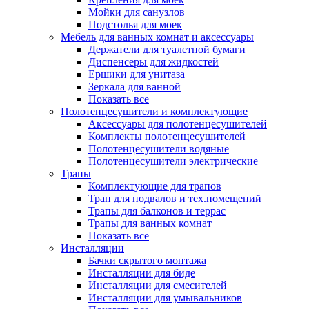
Мойки для санузлов
Подстолья для моек
Мебель для ванных комнат и аксессуары
Держатели для туалетной бумаги
Диспенсеры для жидкостей
Ершики для унитаза
Зеркала для ванной
Показать все
Полотенцесушители и комплектующие
Аксессуары для полотенцесушителей
Комплекты полотенцесушителей
Полотенцесушители водяные
Полотенцесушители электрические
Трапы
Комплектующие для трапов
Трап для подвалов и тех.помещений
Трапы для балконов и террас
Трапы для ванных комнат
Показать все
Инсталляции
Бачки скрытого монтажа
Инсталляции для биде
Инсталляции для смесителей
Инсталляции для умывальников