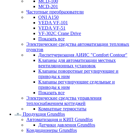
MCD-100
MCD-201
Частотные преобразователи
ONI A150
VEDA VF-101
VEDA VF-51
VF-302C Crane Drive
Показать все
Электрические средства автоматизации тепловых
пунктов
Диспетчеризация АИИС "Comfort Contour"
Клапаны для автоматизации местных
вентиляционных установок
Клапаны поворотные регулирующие и
приводы к ним
Клапаны регулирующие седельные и
приводы к ним
Показать все
Электрические средства управления
теплоснабжением коттеджей
Комнатные термостаты
Продукция Grundfos
Автоматизация и КИП Grundfos
Датчики давления Grundfos
Кондиционеры Grundfos