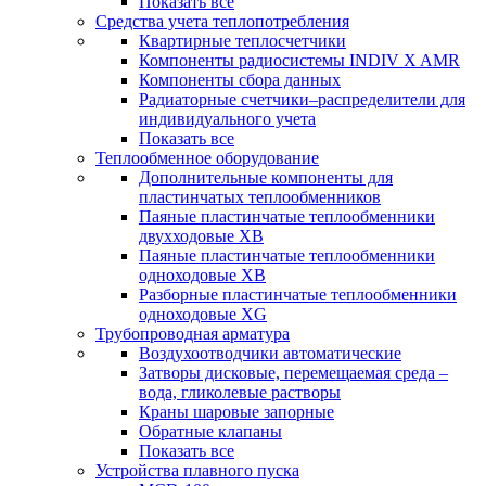
Показать все
Средства учета теплопотребления
Квартирные теплосчетчики
Компоненты радиосистемы INDIV X AMR
Компоненты сбора данных
Радиаторные счетчики–распределители для
индивидуального учета
Показать все
Теплообменное оборудование
Дополнительные компоненты для
пластинчатых теплообменников
Паяные пластинчатые теплообменники
двухходовые XB
Паяные пластинчатые теплообменники
одноходовые ХВ
Разборные пластинчатые теплообменники
одноходовые ХG
Трубопроводная арматура
Воздухоотводчики автоматические
Затворы дисковые, перемещаемая среда –
вода, гликолевые растворы
Краны шаровые запорные
Обратные клапаны
Показать все
Устройства плавного пуска