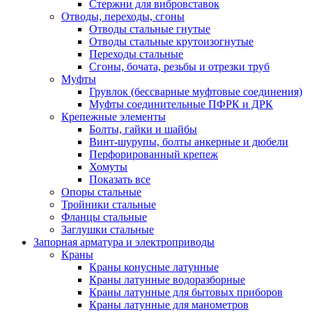
Стержни для вибровставок
Отводы, переходы, сгоны
Отводы стальные гнутые
Отводы стальные крутоизогнутые
Переходы стальные
Сгоны, бочата, резьбы и отрезки труб
Муфты
Грувлок (бессварные муфтовые соединения)
Муфты соединительные ПФРК и ДРК
Крепежные элементы
Болты, гайки и шайбы
Винт-шурупы, болты анкерные и дюбели
Перфорированный крепеж
Хомуты
Показать все
Опоры стальные
Тройники стальные
Фланцы стальные
Заглушки стальные
Запорная арматура и электроприводы
Краны
Краны конусные латунные
Краны латунные водоразборные
Краны латунные для бытовых приборов
Краны латунные для манометров