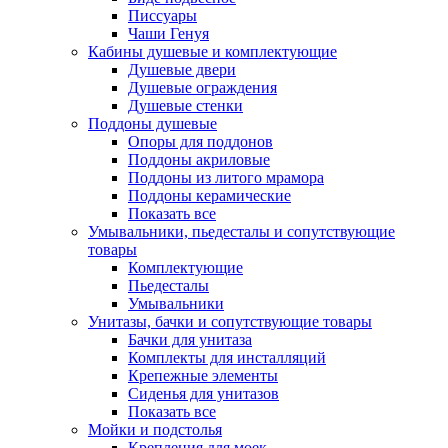
Писсуары
Чаши Генуя
Кабины душевые и комплектующие
Душевые двери
Душевые ограждения
Душевые стенки
Поддоны душевые
Опоры для поддонов
Поддоны акриловые
Поддоны из литого мрамора
Поддоны керамические
Показать все
Умывальники, пьедесталы и сопутствующие
товары
Комплектующие
Пьедесталы
Умывальники
Унитазы, бачки и сопутствующие товары
Бачки для унитаза
Комплекты для инсталляций
Крепежные элементы
Сиденья для унитазов
Показать все
Мойки и подстолья
Крепления для моек