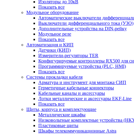
Изоляторы до 10кВ
Показать все
Модульное оборудование
Автоматические выключатели дифференциаль
Выключатели дифференциального тока (УЗО)
Дополнительные устройства на DIN-рейку
Модульное реле
Показать все
Автоматизация и КИП
Датчики (КИП)
Измерители-регуляторы TER
Конфигурируемые контроллеры RX500 для с
Программируемые устройства (PLC, HMI)
Показать все
Системы прокладки кабеля
Арматура и инструмент для монтажа СИП
Герметичные кабельные коннекторы
Кабельные каналы и аксессуары
Лотки металлические и аксессуары EKF-Line
Показать все
Щиты, корпуса и комплектующие
Металлические шкафы
Низковольтные комплектные устройства (НК
Пластиковые щиты
Шкафы телекоммуникационные Astra