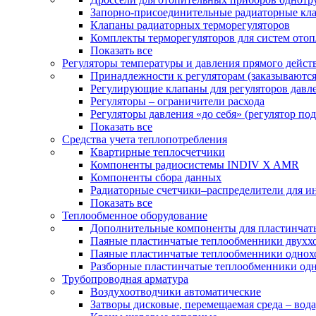
Запорно-присоединительные радиаторные кл
Клапаны радиаторных терморегуляторов
Комплекты терморегуляторов для систем ото
Показать все
Регуляторы температуры и давления прямого дейст
Принадлежности к регуляторам (заказываютс
Регулирующие клапаны для регуляторов давле
Регуляторы – ограничители расхода
Регуляторы давления «до себя» (регулятор по
Показать все
Средства учета теплопотребления
Квартирные теплосчетчики
Компоненты радиосистемы INDIV X AMR
Компоненты сбора данных
Радиаторные счетчики–распределители для и
Показать все
Теплообменное оборудование
Дополнительные компоненты для пластинчат
Паяные пластинчатые теплообменники двухх
Паяные пластинчатые теплообменники одно
Разборные пластинчатые теплообменники од
Трубопроводная арматура
Воздухоотводчики автоматические
Затворы дисковые, перемещаемая среда – вода