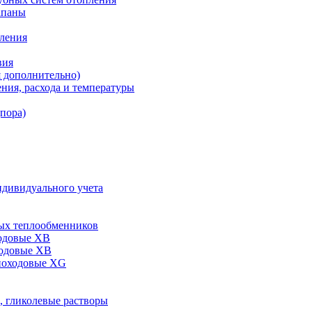
апаны
пления
вия
я дополнительно)
ния, расхода и температуры
дпора)
ндивидуального учета
ых теплообменников
одовые XB
ходовые ХВ
ноходовые ХG
, гликолевые растворы