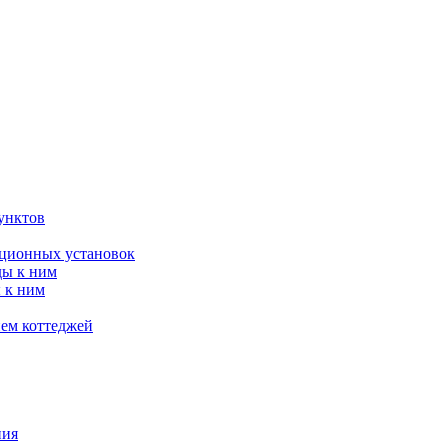
унктов
яционных установок
ды к ним
 к ним
ием коттеджей
ния