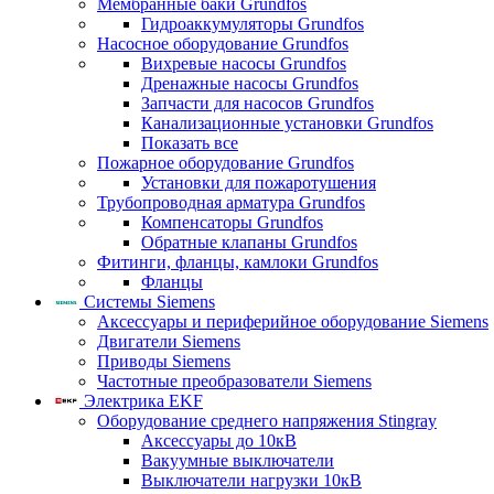
Мембранные баки Grundfos
Гидроаккумуляторы Grundfos
Насосное оборудование Grundfos
Вихревые насосы Grundfos
Дренажные насосы Grundfos
Запчасти для насосов Grundfos
Канализационные установки Grundfos
Показать все
Пожарное оборудование Grundfos
Установки для пожаротушения
Трубопроводная арматура Grundfos
Компенсаторы Grundfos
Обратные клапаны Grundfos
Фитинги, фланцы, камлоки Grundfos
Фланцы
Системы Siemens
Аксессуары и периферийное оборудование Siemens
Двигатели Siemens
Приводы Siemens
Частотные преобразователи Siemens
Электрика EKF
Оборудование среднего напряжения Stingray
Аксессуары до 10кВ
Вакуумные выключатели
Выключатели нагрузки 10кВ