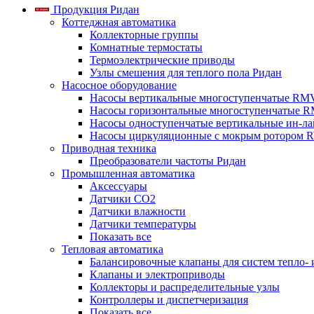
Продукция Ридан
Коттеджная автоматика
Коллекторные группы
Комнатные термостаты
Термоэлектрические приводы
Узлы смешения для теплого пола Ридан
Насосное оборудование
Насосы вертикальные многоступенчатые RM
Насосы горизонтальные многоступенчатые R
Насосы одноступенчатые вертикальные ин-л
Насосы циркуляционные с мокрым ротором 
Приводная техника
Преобразователи частоты Ридан
Промышленная автоматика
Аксессуары
Датчики CO2
Датчики влажности
Датчики температуры
Показать все
Тепловая автоматика
Балансировочные клапаны для систем тепло-
Клапаны и электроприводы
Коллекторы и распределительные узлы
Контроллеры и диспетчеризация
Показать все