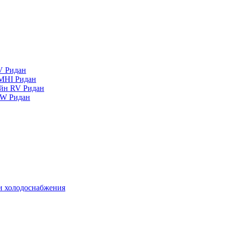
V Ридан
MHI Ридан
айн RV Ридан
RW Ридан
 и холодоснабжения