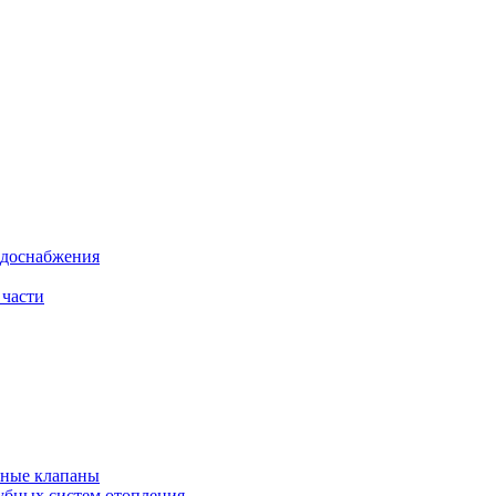
одоснабжения
 части
рные клапаны
убных систем отопления