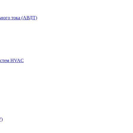
ного тока (АВДТ)
истем HVAC
У)