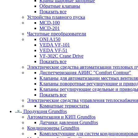
Краны шаровые запорные
Обратные клапаны
Показать все
Устройства плавного пуска
MCD-100
MCD-201
Частотные преобразователи
ONI A150
VEDA VF-101
VEDA VF-51
VF-302C Crane Drive
Показать все
Электрические средства автоматизации тепловых п
Диспетчеризация АИИС "Comfort Contour"
Клапаны для автоматизации местных вентил
Клапаны поворотные регулирующие и приво
Клапаны регулирующие седельные и приводы
Показать все
Электрические средства управления теплоснабжен
Комнатные термостаты
Продукция Grundfos
Автоматизация и КИП Grundfos
Датчики давления Grundfos
Кондиционеры Grundfos
Комплектующие для систем кондиционирова