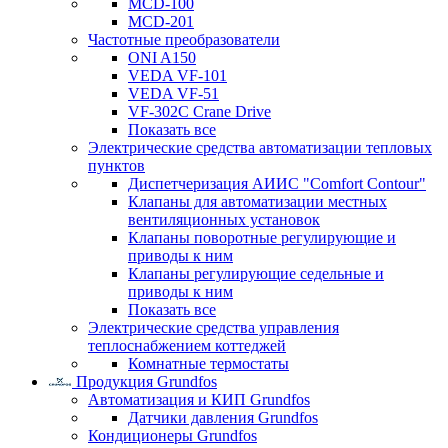
MCD-100
MCD-201
Частотные преобразователи
ONI A150
VEDA VF-101
VEDA VF-51
VF-302C Crane Drive
Показать все
Электрические средства автоматизации тепловых
пунктов
Диспетчеризация АИИС "Comfort Contour"
Клапаны для автоматизации местных
вентиляционных установок
Клапаны поворотные регулирующие и
приводы к ним
Клапаны регулирующие седельные и
приводы к ним
Показать все
Электрические средства управления
теплоснабжением коттеджей
Комнатные термостаты
Продукция Grundfos
Автоматизация и КИП Grundfos
Датчики давления Grundfos
Кондиционеры Grundfos