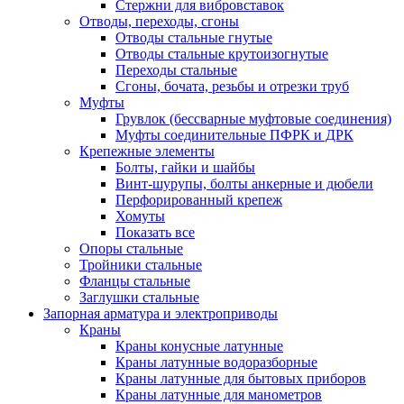
Стержни для вибровставок
Отводы, переходы, сгоны
Отводы стальные гнутые
Отводы стальные крутоизогнутые
Переходы стальные
Сгоны, бочата, резьбы и отрезки труб
Муфты
Грувлок (бессварные муфтовые соединения)
Муфты соединительные ПФРК и ДРК
Крепежные элементы
Болты, гайки и шайбы
Винт-шурупы, болты анкерные и дюбели
Перфорированный крепеж
Хомуты
Показать все
Опоры стальные
Тройники стальные
Фланцы стальные
Заглушки стальные
Запорная арматура и электроприводы
Краны
Краны конусные латунные
Краны латунные водоразборные
Краны латунные для бытовых приборов
Краны латунные для манометров