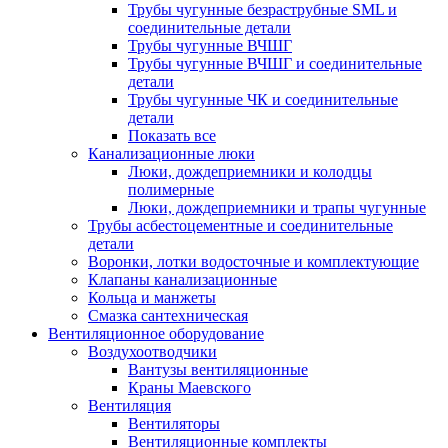
Трубы чугунные безраструбные SML и
соединительные детали
Трубы чугунные ВЧШГ
Трубы чугунные ВЧШГ и соединительные
детали
Трубы чугунные ЧК и соединительные
детали
Показать все
Канализационные люки
Люки, дождеприемники и колодцы
полимерные
Люки, дождеприемники и трапы чугунные
Трубы асбестоцементные и соединительные
детали
Воронки, лотки водосточные и комплектующие
Клапаны канализационные
Кольца и манжеты
Смазка сантехническая
Вентиляционное оборудование
Воздухоотводчики
Вантузы вентиляционные
Краны Маевского
Вентиляция
Вентиляторы
Вентиляционные комплекты