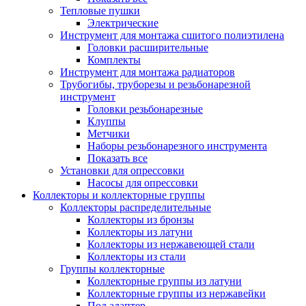
Тепловые пушки
Электрические
Инструмент для монтажа сшитого полиэтилена
Головки расширительные
Комплекты
Инструмент для монтажа радиаторов
Трубогибы, труборезы и резьбонарезной
инструмент
Головки резьбонарезные
Клуппы
Метчики
Наборы резьбонарезного инструмента
Показать все
Установки для опрессовки
Насосы для опрессовки
Коллекторы и коллекторные группы
Коллекторы распределительные
Коллекторы из бронзы
Коллекторы из латуни
Коллекторы из нержавеющей стали
Коллекторы из стали
Группы коллекторные
Коллекторные группы из латуни
Коллекторные группы из нержавейки
Под адаптер