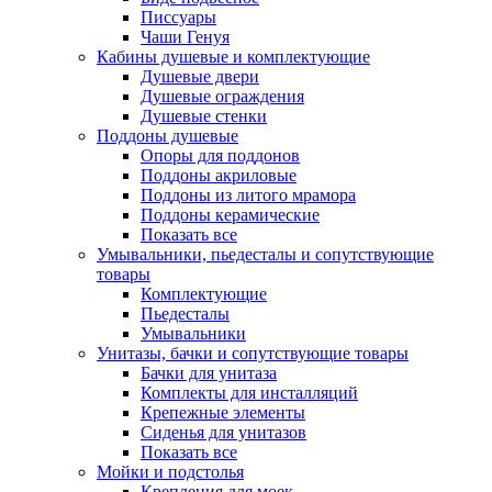
Писсуары
Чаши Генуя
Кабины душевые и комплектующие
Душевые двери
Душевые ограждения
Душевые стенки
Поддоны душевые
Опоры для поддонов
Поддоны акриловые
Поддоны из литого мрамора
Поддоны керамические
Показать все
Умывальники, пьедесталы и сопутствующие
товары
Комплектующие
Пьедесталы
Умывальники
Унитазы, бачки и сопутствующие товары
Бачки для унитаза
Комплекты для инсталляций
Крепежные элементы
Сиденья для унитазов
Показать все
Мойки и подстолья
Крепления для моек