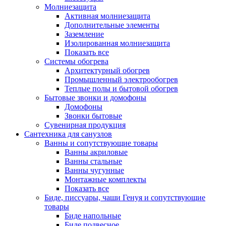
Молниезащита
Активная молниезащита
Дополнительные элементы
Заземление
Изолированная молниезащита
Показать все
Системы обогрева
Архитектурный обогрев
Промышленный электрообогрев
Теплые полы и бытовой обогрев
Бытовые звонки и домофоны
Домофоны
Звонки бытовые
Сувенирная продукция
Сантехника для санузлов
Ванны и сопутствующие товары
Ванны акриловые
Ванны стальные
Ванны чугунные
Монтажные комплекты
Показать все
Биде, писсуары, чаши Генуя и сопутствующие
товары
Биде напольные
Биде подвесное