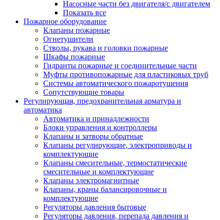
Насосные части без двигателя/с двигателем
Показать все
Пожарное оборудование
Клапаны пожарные
Огнетушители
Стволы, рукава и головки пожарные
Шкафы пожарные
Гидранты пожарные и соединительные части
Муфты противопожарные для пластиковых труб
Системы автоматического пожаротушения
Сопутствующие товары
Регулирующая, предохранительная арматура и
автоматика
Автоматика и принадлежности
Блоки управления и контроллеры
Клапаны и затворы обратные
Клапаны регулирующие, электроприводы и
комплектующие
Клапаны смесительные, термостатические
смесительные и комплектующие
Клапаны электромагнитные
Клапаны, краны балансировочные и
комплектующие
Регуляторы давления бытовые
Регуляторы давления, перепада давления и