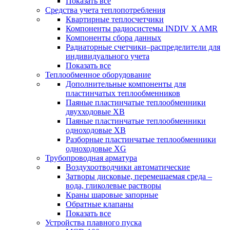
Показать все
Средства учета теплопотребления
Квартирные теплосчетчики
Компоненты радиосистемы INDIV X AMR
Компоненты сбора данных
Радиаторные счетчики–распределители для
индивидуального учета
Показать все
Теплообменное оборудование
Дополнительные компоненты для
пластинчатых теплообменников
Паяные пластинчатые теплообменники
двухходовые XB
Паяные пластинчатые теплообменники
одноходовые ХВ
Разборные пластинчатые теплообменники
одноходовые ХG
Трубопроводная арматура
Воздухоотводчики автоматические
Затворы дисковые, перемещаемая среда –
вода, гликолевые растворы
Краны шаровые запорные
Обратные клапаны
Показать все
Устройства плавного пуска