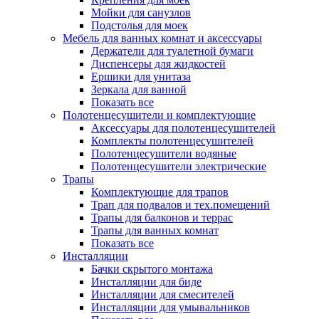
Мойки для санузлов
Подстолья для моек
Мебель для ванных комнат и аксессуары
Держатели для туалетной бумаги
Диспенсеры для жидкостей
Ершики для унитаза
Зеркала для ванной
Показать все
Полотенцесушители и комплектующие
Аксессуары для полотенцесушителей
Комплекты полотенцесушителей
Полотенцесушители водяные
Полотенцесушители электрические
Трапы
Комплектующие для трапов
Трап для подвалов и тех.помещений
Трапы для балконов и террас
Трапы для ванных комнат
Показать все
Инсталляции
Бачки скрытого монтажа
Инсталляции для биде
Инсталляции для смесителей
Инсталляции для умывальников