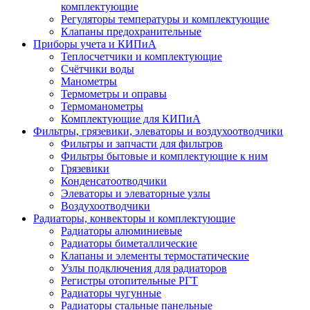
комплектующие
Регуляторы температуры и комплектующие
Клапаны предохранительные
Приборы учета и КИПиА
Теплосчетчики и комплектующие
Счётчики воды
Манометры
Термометры и оправы
Термоманометры
Комплектующие для КИПиА
Фильтры, грязевики, элеваторы и воздухоотводчики
Фильтры и запчасти для фильтров
Фильтры бытовые и комплектующие к ним
Грязевики
Конденсатоотводчики
Элеваторы и элеваторные узлы
Воздухоотводчики
Радиаторы, конвекторы и комплектующие
Радиаторы алюминиевые
Радиаторы биметаллические
Клапаны и элементы термостатические
Узлы подключения для радиаторов
Регистры отопительные РГТ
Радиаторы чугунные
Радиаторы стальные панельные