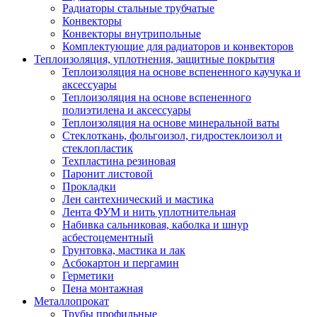
Радиаторы стальные трубчатые
Конвекторы
Конвекторы внутрипольные
Комплектующие для радиаторов и конвекторов
Теплоизоляция, уплотнения, защитные покрытия
Теплоизоляция на основе вспененного каучука и
аксессуары
Теплоизоляция на основе вспененного
полиэтилена и аксессуары
Теплоизоляция на основе минеральной ваты
Стеклоткань, фольгоизол, гидростеклоизол и
стеклопластик
Техпластина резиновая
Паронит листовой
Прокладки
Лен сантехнический и мастика
Лента ФУМ и нить уплотнительная
Набивка сальниковая, каболка и шнур
асбестоцементный
Грунтовка, мастика и лак
Асбокартон и пергамин
Герметики
Пена монтажная
Металлопрокат
Трубы профильные