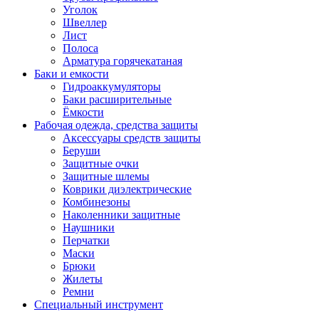
Уголок
Швеллер
Лист
Полоса
Арматура горячекатаная
Баки и емкости
Гидроаккумуляторы
Баки расширительные
Ёмкости
Рабочая одежда, средства защиты
Аксессуары средств защиты
Беруши
Защитные очки
Защитные шлемы
Коврики диэлектрические
Комбинезоны
Наколенники защитные
Наушники
Перчатки
Маски
Брюки
Жилеты
Ремни
Специальный инструмент