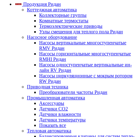
Продукция Ридан
Коттеджная автоматика
Коллекторные группы
Комнатные термостаты
Термоэлектрические приводы
Узлы смешения для теплого пола Ридан
Насосное оборудование
Насосы вертикальные многоступенчатые
RMV Ридан
Насосы горизонтальные многоступенчатые
RMHI Ридан
Насосы одноступенчатые вертикальные ин-
лайн RV Ридан
Насосы циркуляционные с мокрым ротором
RW Ридан
Приводная техника
Преобразователи частоты Ридан
Промышленная автоматика
Аксессуары
Датчики CO2
Датчики влажности
Датчики температуры
Показать все
Тепловая автоматика
Балансировочные клапаны для систем тепло-