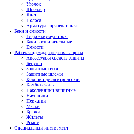
Уголок
Швеллер
Лист
Полоса
Арматура горячекатаная
Баки и емкости
Гидроаккумуляторы
Баки расширительные
Ёмкости
Рабочая одежда, средства защиты
Аксессуары средств защиты
Беруши
Защитные очки
Защитные шлемы
Коврики диэлектрические
Комбинезоны
Наколенники защитные
Наушники
Перчатки
Маски
Брюки
Жилеты
Ремни
Специальный инструмент