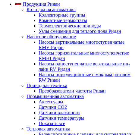
Продукция Ридан
Коттеджная автоматика
Коллекторные группы
Комнатные термостаты
Термоэлектрические приводы
Узлы смешения для теплого пола Ридан
Насосное оборудование
Насосы вертикальные многоступенчатые
RMV Ридан
Насосы горизонтальные многоступенчатые
RMHI Ридан
Насосы одноступенчатые вертикальные ин-
лайн RV Ридан
Насосы циркуляционные с мокрым ротором
RW Ридан
Приводная техника
Преобразователи частоты Ридан
Промышленная автоматика
Аксессуары
Датчики CO2
Датчики влажности
Датчики температуры
Показать все
Тепловая автоматика
Балансировочные клапаны для систем тепло-