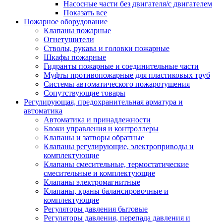
Насосные части без двигателя/с двигателем
Показать все
Пожарное оборудование
Клапаны пожарные
Огнетушители
Стволы, рукава и головки пожарные
Шкафы пожарные
Гидранты пожарные и соединительные части
Муфты противопожарные для пластиковых труб
Системы автоматического пожаротушения
Сопутствующие товары
Регулирующая, предохранительная арматура и
автоматика
Автоматика и принадлежности
Блоки управления и контроллеры
Клапаны и затворы обратные
Клапаны регулирующие, электроприводы и
комплектующие
Клапаны смесительные, термостатические
смесительные и комплектующие
Клапаны электромагнитные
Клапаны, краны балансировочные и
комплектующие
Регуляторы давления бытовые
Регуляторы давления, перепада давления и