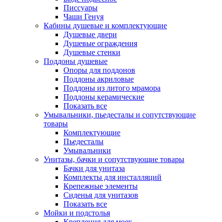
Писсуары
Чаши Генуя
Кабины душевые и комплектующие
Душевые двери
Душевые ограждения
Душевые стенки
Поддоны душевые
Опоры для поддонов
Поддоны акриловые
Поддоны из литого мрамора
Поддоны керамические
Показать все
Умывальники, пьедесталы и сопутствующие
товары
Комплектующие
Пьедесталы
Умывальники
Унитазы, бачки и сопутствующие товары
Бачки для унитаза
Комплекты для инсталляций
Крепежные элементы
Сиденья для унитазов
Показать все
Мойки и подстолья
Крепления для моек