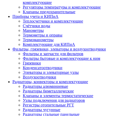
комплектующие
Регуляторы температуры и комплектующие
Клапаны предохранительные
Приборы учета и КИПиА
Теплосчетчики и комплектующие
Счётчики воды
Манометры
Термометры и оправы
Термоманометры
Комплектующие для КИПиА
Фильтры, грязевики, элеваторы и воздухоотводчики
Фильтры и запчасти для фильтров
Фильтры бытовые и комплектующие к ним
Грязевики
Конденсатоотводчики
Элеваторы и элеваторные узлы
Воздухоотводчики
Радиаторы, конвекторы и комплектующие
Радиаторы алюминиевые
Радиаторы биметаллические
Клапаны и элементы термостатические
Узлы подключения для радиаторов
Регистры отопительные РГТ
Радиаторы чугунные
Радиаторы стальные панельные