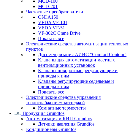
MCD-100
MCD-201
Частотные преобразователи
ONI A150
VEDA VF-101
VEDA VF-51
VF-302C Crane Drive
Показать все
Электрические средства автоматизации тепловых
пунктов
Диспетчеризация АИИС "Comfort Contour"
Клапаны для автоматизации местных
вентиляционных установок
Клапаны поворотные регулирующие и
приводы к ним
Клапаны регулирующие седельные и
приводы к ним
Показать все
Электрические средства управления
теплоснабжением коттеджей
Комнатные термостаты
Продукция Grundfos
Автоматизация и КИП Grundfos
Датчики давления Grundfos
Кондиционеры Grundfos