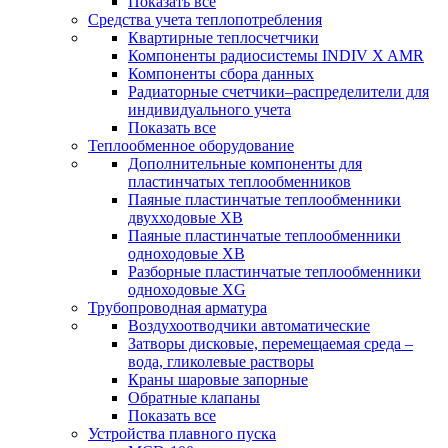
Показать все
Средства учета теплопотребления
Квартирные теплосчетчики
Компоненты радиосистемы INDIV X AMR
Компоненты сбора данных
Радиаторные счетчики–распределители для
индивидуального учета
Показать все
Теплообменное оборудование
Дополнительные компоненты для
пластинчатых теплообменников
Паяные пластинчатые теплообменники
двухходовые XB
Паяные пластинчатые теплообменники
одноходовые ХВ
Разборные пластинчатые теплообменники
одноходовые ХG
Трубопроводная арматура
Воздухоотводчики автоматические
Затворы дисковые, перемещаемая среда –
вода, гликолевые растворы
Краны шаровые запорные
Обратные клапаны
Показать все
Устройства плавного пуска