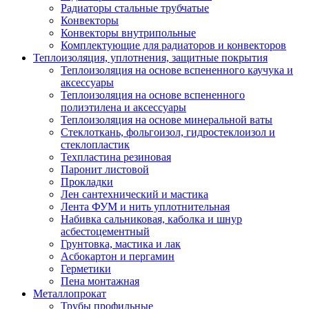
Радиаторы стальные трубчатые
Конвекторы
Конвекторы внутрипольные
Комплектующие для радиаторов и конвекторов
Теплоизоляция, уплотнения, защитные покрытия
Теплоизоляция на основе вспененного каучука и
аксессуары
Теплоизоляция на основе вспененного
полиэтилена и аксессуары
Теплоизоляция на основе минеральной ваты
Стеклоткань, фольгоизол, гидростеклоизол и
стеклопластик
Техпластина резиновая
Паронит листовой
Прокладки
Лен сантехнический и мастика
Лента ФУМ и нить уплотнительная
Набивка сальниковая, каболка и шнур
асбестоцементный
Грунтовка, мастика и лак
Асбокартон и пергамин
Герметики
Пена монтажная
Металлопрокат
Трубы профильные