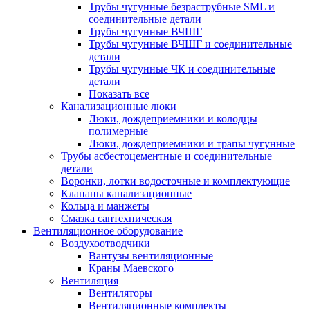
Трубы чугунные безраструбные SML и
соединительные детали
Трубы чугунные ВЧШГ
Трубы чугунные ВЧШГ и соединительные
детали
Трубы чугунные ЧК и соединительные
детали
Показать все
Канализационные люки
Люки, дождеприемники и колодцы
полимерные
Люки, дождеприемники и трапы чугунные
Трубы асбестоцементные и соединительные
детали
Воронки, лотки водосточные и комплектующие
Клапаны канализационные
Кольца и манжеты
Смазка сантехническая
Вентиляционное оборудование
Воздухоотводчики
Вантузы вентиляционные
Краны Маевского
Вентиляция
Вентиляторы
Вентиляционные комплекты