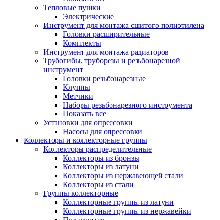
Тепловые пушки
Электрические
Инструмент для монтажа сшитого полиэтилена
Головки расширительные
Комплекты
Инструмент для монтажа радиаторов
Трубогибы, труборезы и резьбонарезной
инструмент
Головки резьбонарезные
Клуппы
Метчики
Наборы резьбонарезного инструмента
Показать все
Установки для опрессовки
Насосы для опрессовки
Коллекторы и коллекторные группы
Коллекторы распределительные
Коллекторы из бронзы
Коллекторы из латуни
Коллекторы из нержавеющей стали
Коллекторы из стали
Группы коллекторные
Коллекторные группы из латуни
Коллекторные группы из нержавейки
Под адаптер