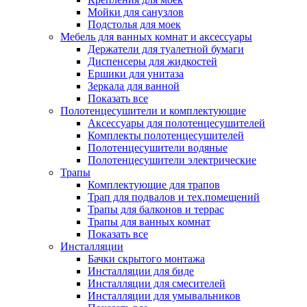
Мойки для санузлов
Подстолья для моек
Мебель для ванных комнат и аксессуары
Держатели для туалетной бумаги
Диспенсеры для жидкостей
Ершики для унитаза
Зеркала для ванной
Показать все
Полотенцесушители и комплектующие
Аксессуары для полотенцесушителей
Комплекты полотенцесушителей
Полотенцесушители водяные
Полотенцесушители электрические
Трапы
Комплектующие для трапов
Трап для подвалов и тех.помещений
Трапы для балконов и террас
Трапы для ванных комнат
Показать все
Инсталляции
Бачки скрытого монтажа
Инсталляции для биде
Инсталляции для смесителей
Инсталляции для умывальников