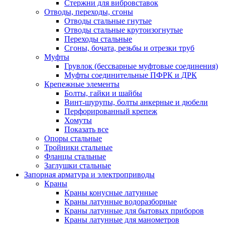
Стержни для вибровставок
Отводы, переходы, сгоны
Отводы стальные гнутые
Отводы стальные крутоизогнутые
Переходы стальные
Сгоны, бочата, резьбы и отрезки труб
Муфты
Грувлок (бессварные муфтовые соединения)
Муфты соединительные ПФРК и ДРК
Крепежные элементы
Болты, гайки и шайбы
Винт-шурупы, болты анкерные и дюбели
Перфорированный крепеж
Хомуты
Показать все
Опоры стальные
Тройники стальные
Фланцы стальные
Заглушки стальные
Запорная арматура и электроприводы
Краны
Краны конусные латунные
Краны латунные водоразборные
Краны латунные для бытовых приборов
Краны латунные для манометров