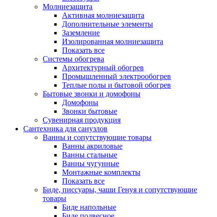
Молниезащита
Активная молниезащита
Дополнительные элементы
Заземление
Изолированная молниезащита
Показать все
Системы обогрева
Архитектурный обогрев
Промышленный электрообогрев
Теплые полы и бытовой обогрев
Бытовые звонки и домофоны
Домофоны
Звонки бытовые
Сувенирная продукция
Сантехника для санузлов
Ванны и сопутствующие товары
Ванны акриловые
Ванны стальные
Ванны чугунные
Монтажные комплекты
Показать все
Биде, писсуары, чаши Генуя и сопутствующие
товары
Биде напольные
Биде подвесное