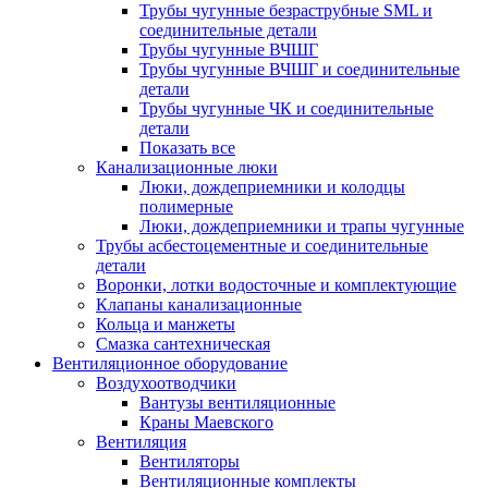
Трубы чугунные безраструбные SML и
соединительные детали
Трубы чугунные ВЧШГ
Трубы чугунные ВЧШГ и соединительные
детали
Трубы чугунные ЧК и соединительные
детали
Показать все
Канализационные люки
Люки, дождеприемники и колодцы
полимерные
Люки, дождеприемники и трапы чугунные
Трубы асбестоцементные и соединительные
детали
Воронки, лотки водосточные и комплектующие
Клапаны канализационные
Кольца и манжеты
Смазка сантехническая
Вентиляционное оборудование
Воздухоотводчики
Вантузы вентиляционные
Краны Маевского
Вентиляция
Вентиляторы
Вентиляционные комплекты