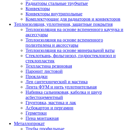
Радиаторы стальные трубчатые
Конвекторы
Конвекторы внутрипольные
Комплектующие для радиаторов и конвекторов
Теплоизоляция, уплотнения, защитные покрытия
Теплоизоляция на основе вспененного каучука и
аксессуары
Теплоизоляция на основе вспененного
полиэтилена и аксессуары
Теплоизоляция на основе минеральной ваты
Стеклоткань, фольгоизол, гидростеклоизол и
стеклопластик
Техпластина резиновая
Паронит листовой
Прокладки
Лен сантехнический и мастика
Лента ФУМ и нить уплотнительная
Набивка сальниковая, каболка и шнур
асбестоцементный
Грунтовка, мастика и лак
Асбокартон и пергамин
Герметики
Пена монтажная
Металлопрокат
Трубы профильные