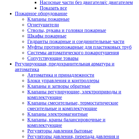
Насосные части без двигателя/с двигателем
Показать все
Пожарное оборудование
Клапаны пожарные
Огнетушители
Стволы, рукава и головки пожарные
Шкафы пожарные
Гидранты пожарные и соединительные части
Муфты противопожарные для пластиковых труб
Системы автоматического пожаротушения
Сопутствующие товары
Регулирующая, предохранительная арматура и
автоматика
Автоматика и принадлежности
Блоки управления и контроллеры
Клапаны и затворы обратные
Клапаны регулирующие, электроприводы и
комплектующие
Клапаны смесительные, термостатические
смесительные и комплектующие
Клапаны электромагнитные
Клапаны, краны балансировочные и
комплектующие
Регуляторы давления бытовые
Регуляторы давления, перепада давления и