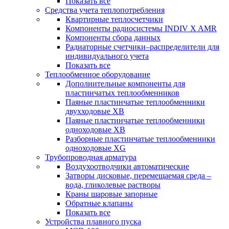
Показать все
Средства учета теплопотребления
Квартирные теплосчетчики
Компоненты радиосистемы INDIV X AMR
Компоненты сбора данных
Радиаторные счетчики–распределители для
индивидуального учета
Показать все
Теплообменное оборудование
Дополнительные компоненты для
пластинчатых теплообменников
Паяные пластинчатые теплообменники
двухходовые XB
Паяные пластинчатые теплообменники
одноходовые ХВ
Разборные пластинчатые теплообменники
одноходовые ХG
Трубопроводная арматура
Воздухоотводчики автоматические
Затворы дисковые, перемещаемая среда –
вода, гликолевые растворы
Краны шаровые запорные
Обратные клапаны
Показать все
Устройства плавного пуска