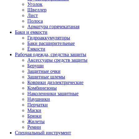
Уголок
Швеллер
Лист
Полоса
Арматура горячекатаная
Баки и емкости
Гидроаккумуляторы
Баки расширительные
Ёмкости
Рабочая одежда, средства защиты
Аксессуары средств защиты
Беруши
Защитные очки
Защитные шлемы
Коврики диэлектрические
Комбинезоны
Наколенники защитные
Наушники
Перчатки
Маски
Брюки
Жилеты
Ремни
Специальный инструмент