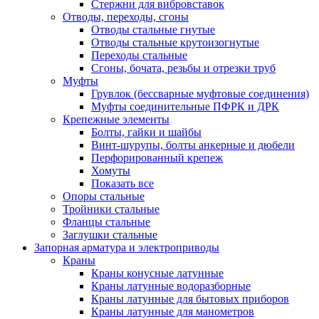
Стержни для вибровставок
Отводы, переходы, сгоны
Отводы стальные гнутые
Отводы стальные крутоизогнутые
Переходы стальные
Сгоны, бочата, резьбы и отрезки труб
Муфты
Грувлок (бессварные муфтовые соединения)
Муфты соединительные ПФРК и ДРК
Крепежные элементы
Болты, гайки и шайбы
Винт-шурупы, болты анкерные и дюбели
Перфорированный крепеж
Хомуты
Показать все
Опоры стальные
Тройники стальные
Фланцы стальные
Заглушки стальные
Запорная арматура и электроприводы
Краны
Краны конусные латунные
Краны латунные водоразборные
Краны латунные для бытовых приборов
Краны латунные для манометров