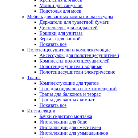
Мойки для санузлов
Подстолья для моек
Мебель для ванных комнат и аксессуары
Держатели для туалетной бумаги
Диспенсеры для жидкостей
Ершики для унитаза
Зеркала для ванной
Показать все
Полотенцесушители и комплектующие
Аксессуары для полотенцесушителей
Комплекты полотенцесушителей
Полотенцесушители водяные
Полотенцесушители электрические
Трапы
Комплектующие для трапов
Трап для подвалов и тех.помещений
Трапы для балконов и террас
Трапы для ванных комнат
Показать все
Инсталляции
Бачки скрытого монтажа
Инсталляции для биде
Инсталляции для смесителей
Инсталляции для умывальников