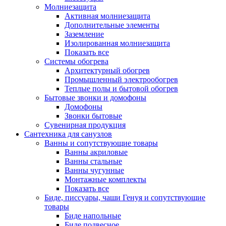
Молниезащита
Активная молниезащита
Дополнительные элементы
Заземление
Изолированная молниезащита
Показать все
Системы обогрева
Архитектурный обогрев
Промышленный электрообогрев
Теплые полы и бытовой обогрев
Бытовые звонки и домофоны
Домофоны
Звонки бытовые
Сувенирная продукция
Сантехника для санузлов
Ванны и сопутствующие товары
Ванны акриловые
Ванны стальные
Ванны чугунные
Монтажные комплекты
Показать все
Биде, писсуары, чаши Генуя и сопутствующие
товары
Биде напольные
Биде подвесное