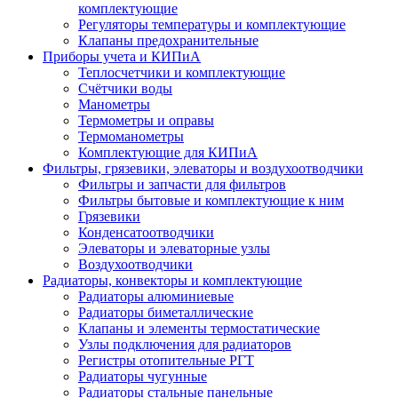
комплектующие
Регуляторы температуры и комплектующие
Клапаны предохранительные
Приборы учета и КИПиА
Теплосчетчики и комплектующие
Счётчики воды
Манометры
Термометры и оправы
Термоманометры
Комплектующие для КИПиА
Фильтры, грязевики, элеваторы и воздухоотводчики
Фильтры и запчасти для фильтров
Фильтры бытовые и комплектующие к ним
Грязевики
Конденсатоотводчики
Элеваторы и элеваторные узлы
Воздухоотводчики
Радиаторы, конвекторы и комплектующие
Радиаторы алюминиевые
Радиаторы биметаллические
Клапаны и элементы термостатические
Узлы подключения для радиаторов
Регистры отопительные РГТ
Радиаторы чугунные
Радиаторы стальные панельные