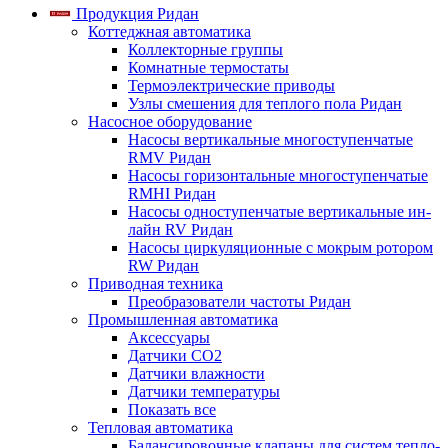
Продукция Ридан
Коттеджная автоматика
Коллекторные группы
Комнатные термостаты
Термоэлектрические приводы
Узлы смешения для теплого пола Ридан
Насосное оборудование
Насосы вертикальные многоступенчатые
RMV Ридан
Насосы горизонтальные многоступенчатые
RMHI Ридан
Насосы одноступенчатые вертикальные ин-
лайн RV Ридан
Насосы циркуляционные с мокрым ротором
RW Ридан
Приводная техника
Преобразователи частоты Ридан
Промышленная автоматика
Аксессуары
Датчики CO2
Датчики влажности
Датчики температуры
Показать все
Тепловая автоматика
Балансировочные клапаны для систем тепло-