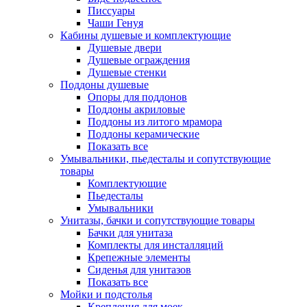
Писсуары
Чаши Генуя
Кабины душевые и комплектующие
Душевые двери
Душевые ограждения
Душевые стенки
Поддоны душевые
Опоры для поддонов
Поддоны акриловые
Поддоны из литого мрамора
Поддоны керамические
Показать все
Умывальники, пьедесталы и сопутствующие
товары
Комплектующие
Пьедесталы
Умывальники
Унитазы, бачки и сопутствующие товары
Бачки для унитаза
Комплекты для инсталляций
Крепежные элементы
Сиденья для унитазов
Показать все
Мойки и подстолья
Крепления для моек