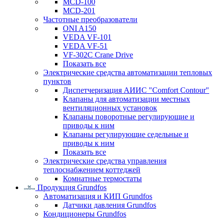
MCD-100
MCD-201
Частотные преобразователи
ONI A150
VEDA VF-101
VEDA VF-51
VF-302C Crane Drive
Показать все
Электрические средства автоматизации тепловых
пунктов
Диспетчеризация АИИС "Comfort Contour"
Клапаны для автоматизации местных
вентиляционных установок
Клапаны поворотные регулирующие и
приводы к ним
Клапаны регулирующие седельные и
приводы к ним
Показать все
Электрические средства управления
теплоснабжением коттеджей
Комнатные термостаты
Продукция Grundfos
Автоматизация и КИП Grundfos
Датчики давления Grundfos
Кондиционеры Grundfos