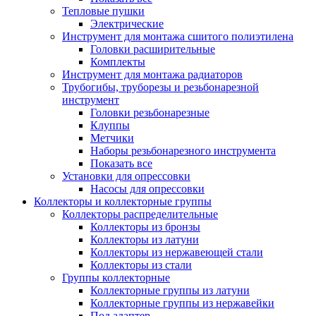
Тепловые пушки
Электрические
Инструмент для монтажа сшитого полиэтилена
Головки расширительные
Комплекты
Инструмент для монтажа радиаторов
Трубогибы, труборезы и резьбонарезной
инструмент
Головки резьбонарезные
Клуппы
Метчики
Наборы резьбонарезного инструмента
Показать все
Установки для опрессовки
Насосы для опрессовки
Коллекторы и коллекторные группы
Коллекторы распределительные
Коллекторы из бронзы
Коллекторы из латуни
Коллекторы из нержавеющей стали
Коллекторы из стали
Группы коллекторные
Коллекторные группы из латуни
Коллекторные группы из нержавейки
Под адаптер