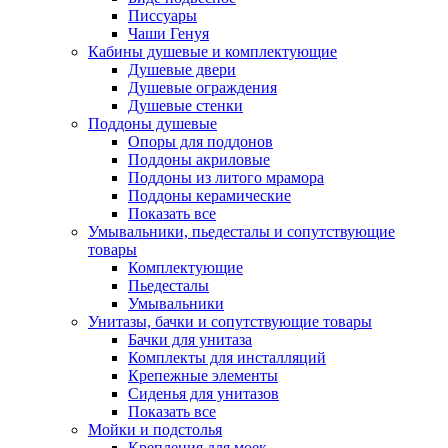
Писсуары
Чаши Генуя
Кабины душевые и комплектующие
Душевые двери
Душевые ограждения
Душевые стенки
Поддоны душевые
Опоры для поддонов
Поддоны акриловые
Поддоны из литого мрамора
Поддоны керамические
Показать все
Умывальники, пьедесталы и сопутствующие
товары
Комплектующие
Пьедесталы
Умывальники
Унитазы, бачки и сопутствующие товары
Бачки для унитаза
Комплекты для инсталляций
Крепежные элементы
Сиденья для унитазов
Показать все
Мойки и подстолья
Крепления для моек