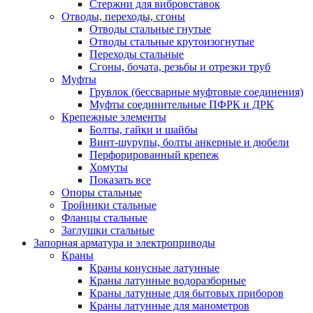
Стержни для вибровставок
Отводы, переходы, сгоны
Отводы стальные гнутые
Отводы стальные крутоизогнутые
Переходы стальные
Сгоны, бочата, резьбы и отрезки труб
Муфты
Грувлок (бессварные муфтовые соединения)
Муфты соединительные ПФРК и ДРК
Крепежные элементы
Болты, гайки и шайбы
Винт-шурупы, болты анкерные и дюбели
Перфорированный крепеж
Хомуты
Показать все
Опоры стальные
Тройники стальные
Фланцы стальные
Заглушки стальные
Запорная арматура и электроприводы
Краны
Краны конусные латунные
Краны латунные водоразборные
Краны латунные для бытовых приборов
Краны латунные для манометров