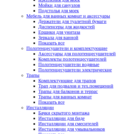
Мойки для санузлов
Подстолья для моек
Мебель для ванных комнат и аксессуары
Держатели для туалетной бумаги
Диспенсеры для жидкостей
Ершики для унитаза
Зеркала для ванной
Показать все
Полотенцесушители и комплектующие
Аксессуары для полотенцесушителей
Комплекты полотенцесушителей
Полотенцесушители водяные
Полотенцесушители электрические
Трапы
Комплектующие для трапов
Трап для подвалов и тех.помещений
Трапы для балконов и террас
Трапы для ванных комнат
Показать все
Инсталляции
Бачки скрытого монтажа
Инсталляции для биде
Инсталляции для смесителей
Инсталляции для умывальников