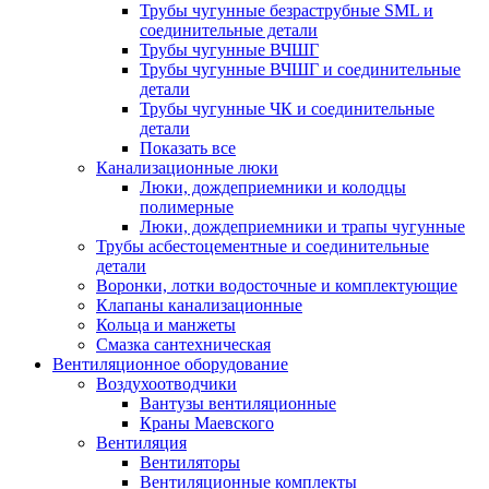
Трубы чугунные безраструбные SML и
соединительные детали
Трубы чугунные ВЧШГ
Трубы чугунные ВЧШГ и соединительные
детали
Трубы чугунные ЧК и соединительные
детали
Показать все
Канализационные люки
Люки, дождеприемники и колодцы
полимерные
Люки, дождеприемники и трапы чугунные
Трубы асбестоцементные и соединительные
детали
Воронки, лотки водосточные и комплектующие
Клапаны канализационные
Кольца и манжеты
Смазка сантехническая
Вентиляционное оборудование
Воздухоотводчики
Вантузы вентиляционные
Краны Маевского
Вентиляция
Вентиляторы
Вентиляционные комплекты