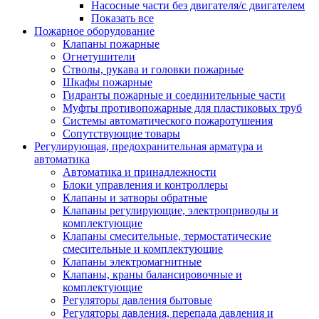
Насосные части без двигателя/с двигателем
Показать все
Пожарное оборудование
Клапаны пожарные
Огнетушители
Стволы, рукава и головки пожарные
Шкафы пожарные
Гидранты пожарные и соединительные части
Муфты противопожарные для пластиковых труб
Системы автоматического пожаротушения
Сопутствующие товары
Регулирующая, предохранительная арматура и
автоматика
Автоматика и принадлежности
Блоки управления и контроллеры
Клапаны и затворы обратные
Клапаны регулирующие, электроприводы и
комплектующие
Клапаны смесительные, термостатические
смесительные и комплектующие
Клапаны электромагнитные
Клапаны, краны балансировочные и
комплектующие
Регуляторы давления бытовые
Регуляторы давления, перепада давления и