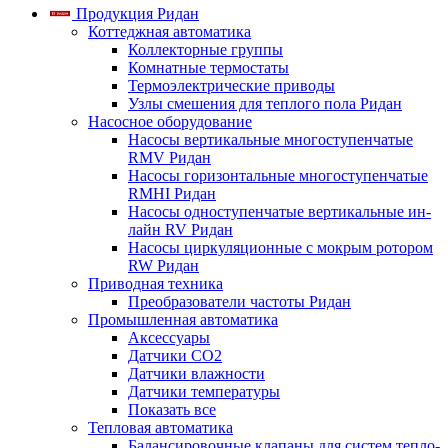
Продукция Ридан
Коттеджная автоматика
Коллекторные группы
Комнатные термостаты
Термоэлектрические приводы
Узлы смешения для теплого пола Ридан
Насосное оборудование
Насосы вертикальные многоступенчатые
RMV Ридан
Насосы горизонтальные многоступенчатые
RMHI Ридан
Насосы одноступенчатые вертикальные ин-
лайн RV Ридан
Насосы циркуляционные с мокрым ротором
RW Ридан
Приводная техника
Преобразователи частоты Ридан
Промышленная автоматика
Аксессуары
Датчики CO2
Датчики влажности
Датчики температуры
Показать все
Тепловая автоматика
Балансировочные клапаны для систем тепло-