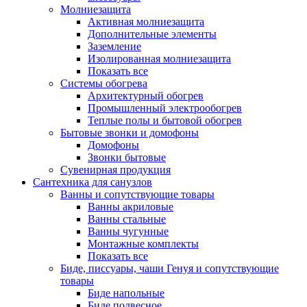
Молниезащита
Активная молниезащита
Дополнительные элементы
Заземление
Изолированная молниезащита
Показать все
Системы обогрева
Архитектурный обогрев
Промышленный электрообогрев
Теплые полы и бытовой обогрев
Бытовые звонки и домофоны
Домофоны
Звонки бытовые
Сувенирная продукция
Сантехника для санузлов
Ванны и сопутствующие товары
Ванны акриловые
Ванны стальные
Ванны чугунные
Монтажные комплекты
Показать все
Биде, писсуары, чаши Генуя и сопутствующие
товары
Биде напольные
Биде подвесное