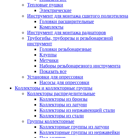
Тепловые пушки
Электрические
Инструмент для монтажа сшитого полиэтилена
Головки расширительные
Комплекты
Инструмент для монтажа радиаторов
Трубогибы, труборезы и резьбонарезной
инструмент
Головки резьбонарезные
Клуппы
Метчики
Наборы резьбонарезного инструмента
Показать все
Установки для опрессовки
Насосы для опрессовки
Коллекторы и коллекторные группы
Коллекторы распределительные
Коллекторы из бронзы
Коллекторы из латуни
Коллекторы из нержавеющей стали
Коллекторы из стали
Группы коллекторные
Коллекторные группы из латуни
Коллекторные группы из нержавейки
Под адаптер