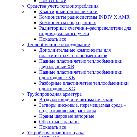
Показать все
Средства учета теплопотребления
Квартирные теплосчетчики
Компоненты радиосистемы INDIV X AMR
Компоненты сбора данных
Радиаторные счетчики–распределители для
индивидуального учета
Показать все
Теплообменное оборудование
Дополнительные компоненты для
пластинчатых теплообменников
Паяные пластинчатые теплообменники
двухходовые XB
Паяные пластинчатые теплообменники
одноходовые ХВ
Разборные пластинчатые теплообменники
одноходовые ХG
Трубопроводная арматура
Воздухоотводчики автоматические
Затворы дисковые, перемещаемая среда –
вода, гликолевые растворы
Краны шаровые запорные
Обратные клапаны
Показать все
Устройства плавного пуска