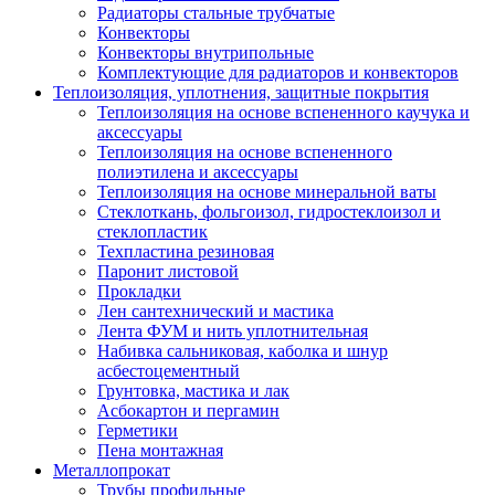
Радиаторы стальные трубчатые
Конвекторы
Конвекторы внутрипольные
Комплектующие для радиаторов и конвекторов
Теплоизоляция, уплотнения, защитные покрытия
Теплоизоляция на основе вспененного каучука и
аксессуары
Теплоизоляция на основе вспененного
полиэтилена и аксессуары
Теплоизоляция на основе минеральной ваты
Стеклоткань, фольгоизол, гидростеклоизол и
стеклопластик
Техпластина резиновая
Паронит листовой
Прокладки
Лен сантехнический и мастика
Лента ФУМ и нить уплотнительная
Набивка сальниковая, каболка и шнур
асбестоцементный
Грунтовка, мастика и лак
Асбокартон и пергамин
Герметики
Пена монтажная
Металлопрокат
Трубы профильные