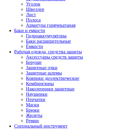
Уголок
Швеллер
Лист
Полоса
Арматура горячекатаная
Баки и емкости
Гидроаккумуляторы
Баки расширительные
Ёмкости
Рабочая одежда, средства защиты
Аксессуары средств защиты
Беруши
Защитные очки
Защитные шлемы
Коврики диэлектрические
Комбинезоны
Наколенники защитные
Наушники
Перчатки
Маски
Брюки
Жилеты
Ремни
Специальный инструмент