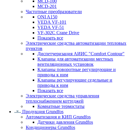
MCD-100
MCD-201
Частотные преобразователи
ONI A150
VEDA VF-101
VEDA VF-51
VF-302C Crane Drive
Показать все
Электрические средства автоматизации тепловых
пунктов
Диспетчеризация АИИС "Comfort Contour"
Клапаны для автоматизации местных
вентиляционных установок
Клапаны поворотные регулирующие и
приводы к ним
Клапаны регулирующие седельные и
приводы к ним
Показать все
Электрические средства управления
теплоснабжением коттеджей
Комнатные термостаты
Продукция Grundfos
Автоматизация и КИП Grundfos
Датчики давления Grundfos
Кондиционеры Grundfos