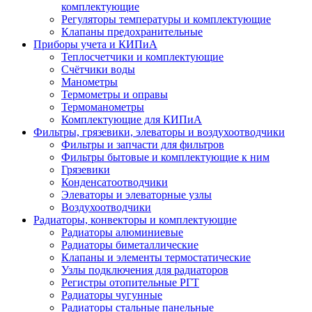
комплектующие
Регуляторы температуры и комплектующие
Клапаны предохранительные
Приборы учета и КИПиА
Теплосчетчики и комплектующие
Счётчики воды
Манометры
Термометры и оправы
Термоманометры
Комплектующие для КИПиА
Фильтры, грязевики, элеваторы и воздухоотводчики
Фильтры и запчасти для фильтров
Фильтры бытовые и комплектующие к ним
Грязевики
Конденсатоотводчики
Элеваторы и элеваторные узлы
Воздухоотводчики
Радиаторы, конвекторы и комплектующие
Радиаторы алюминиевые
Радиаторы биметаллические
Клапаны и элементы термостатические
Узлы подключения для радиаторов
Регистры отопительные РГТ
Радиаторы чугунные
Радиаторы стальные панельные