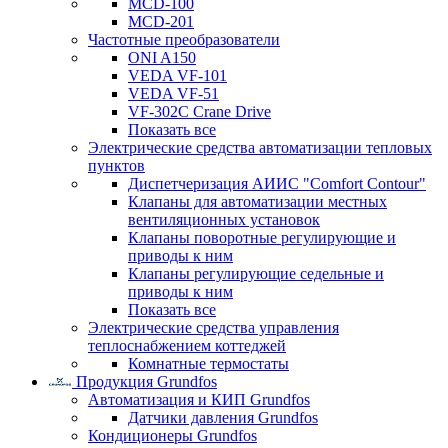
MCD-100
MCD-201
Частотные преобразователи
ONI A150
VEDA VF-101
VEDA VF-51
VF-302C Crane Drive
Показать все
Электрические средства автоматизации тепловых
пунктов
Диспетчеризация АИИС "Comfort Contour"
Клапаны для автоматизации местных
вентиляционных установок
Клапаны поворотные регулирующие и
приводы к ним
Клапаны регулирующие седельные и
приводы к ним
Показать все
Электрические средства управления
теплоснабжением коттеджей
Комнатные термостаты
Продукция Grundfos
Автоматизация и КИП Grundfos
Датчики давления Grundfos
Кондиционеры Grundfos