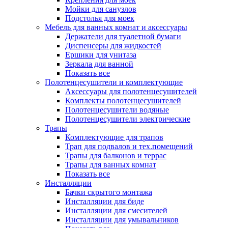
Мойки для санузлов
Подстолья для моек
Мебель для ванных комнат и аксессуары
Держатели для туалетной бумаги
Диспенсеры для жидкостей
Ершики для унитаза
Зеркала для ванной
Показать все
Полотенцесушители и комплектующие
Аксессуары для полотенцесушителей
Комплекты полотенцесушителей
Полотенцесушители водяные
Полотенцесушители электрические
Трапы
Комплектующие для трапов
Трап для подвалов и тех.помещений
Трапы для балконов и террас
Трапы для ванных комнат
Показать все
Инсталляции
Бачки скрытого монтажа
Инсталляции для биде
Инсталляции для смесителей
Инсталляции для умывальников