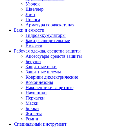
Уголок
Швеллер
Лист
Полоса
Арматура горячекатаная
Баки и емкости
Гидроаккумуляторы
Баки расширительные
Ёмкости
Рабочая одежда, средства защиты
Аксессуары средств защиты
Беруши
Защитные очки
Защитные шлемы
Коврики диэлектрические
Комбинезоны
Наколенники защитные
Наушники
Перчатки
Маски
Брюки
Жилеты
Ремни
Специальный инструмент