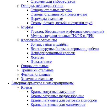
Стержни для вибровставок
Отводы, переходы, сгоны
Отводы стальные гнутые
Отводы стальные крутоизогнутые
Переходы стальные
Сгоны, бочата, резьбы и отрезки труб
Муфты
Грувлок (бессварные муфтовые соединения)
Муфты соединительные ПФРК и ДРК
Крепежные элементы
Болты, гайки и шайбы
Винт-шурупы, болты анкерные и дюбели
Перфорированный крепеж
Хомуты
Показать все
Опоры стальные
Тройники стальные
Фланцы стальные
Заглушки стальные
Запорная арматура и электроприводы
Краны
Краны конусные латунные
Краны латунные водоразборные
Краны латунные для бытовых приборов
Краны латунные для манометров