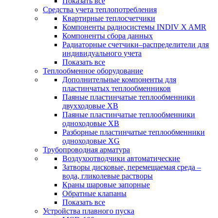
Показать все
Средства учета теплопотребления
Квартирные теплосчетчики
Компоненты радиосистемы INDIV X AMR
Компоненты сбора данных
Радиаторные счетчики–распределители для
индивидуального учета
Показать все
Теплообменное оборудование
Дополнительные компоненты для
пластинчатых теплообменников
Паяные пластинчатые теплообменники
двухходовые XB
Паяные пластинчатые теплообменники
одноходовые ХВ
Разборные пластинчатые теплообменники
одноходовые ХG
Трубопроводная арматура
Воздухоотводчики автоматические
Затворы дисковые, перемещаемая среда –
вода, гликолевые растворы
Краны шаровые запорные
Обратные клапаны
Показать все
Устройства плавного пуска