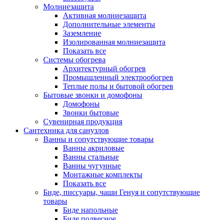
Молниезащита
Активная молниезащита
Дополнительные элементы
Заземление
Изолированная молниезащита
Показать все
Системы обогрева
Архитектурный обогрев
Промышленный электрообогрев
Теплые полы и бытовой обогрев
Бытовые звонки и домофоны
Домофоны
Звонки бытовые
Сувенирная продукция
Сантехника для санузлов
Ванны и сопутствующие товары
Ванны акриловые
Ванны стальные
Ванны чугунные
Монтажные комплекты
Показать все
Биде, писсуары, чаши Генуя и сопутствующие
товары
Биде напольные
Биде подвесное