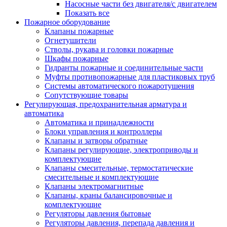
Насосные части без двигателя/с двигателем
Показать все
Пожарное оборудование
Клапаны пожарные
Огнетушители
Стволы, рукава и головки пожарные
Шкафы пожарные
Гидранты пожарные и соединительные части
Муфты противопожарные для пластиковых труб
Системы автоматического пожаротушения
Сопутствующие товары
Регулирующая, предохранительная арматура и
автоматика
Автоматика и принадлежности
Блоки управления и контроллеры
Клапаны и затворы обратные
Клапаны регулирующие, электроприводы и
комплектующие
Клапаны смесительные, термостатические
смесительные и комплектующие
Клапаны электромагнитные
Клапаны, краны балансировочные и
комплектующие
Регуляторы давления бытовые
Регуляторы давления, перепада давления и