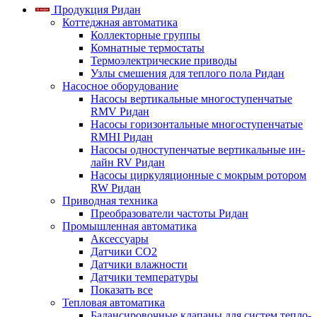
Продукция Ридан
Коттеджная автоматика
Коллекторные группы
Комнатные термостаты
Термоэлектрические приводы
Узлы смешения для теплого пола Ридан
Насосное оборудование
Насосы вертикальные многоступенчатые
RMV Ридан
Насосы горизонтальные многоступенчатые
RMHI Ридан
Насосы одноступенчатые вертикальные ин-
лайн RV Ридан
Насосы циркуляционные с мокрым ротором
RW Ридан
Приводная техника
Преобразователи частоты Ридан
Промышленная автоматика
Аксессуары
Датчики CO2
Датчики влажности
Датчики температуры
Показать все
Тепловая автоматика
Балансировочные клапаны для систем тепло-