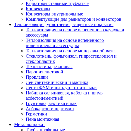
Радиаторы стальные трубчатые
Конвекторы
Конвекторы внутрипольные
Комплектующие для радиаторов и конвекторов
Теплоизоляция, уплотнения, защитные покрытия
Теплоизоляция на основе вспененного каучука и
аксессуары
Теплоизоляция на основе вспененного
полиэтилена и аксессуары
Теплоизоляция на основе минеральной ваты
Стеклоткань, фольгоизол, гидростеклоизол и
стеклопластик
Техпластина резиновая
Паронит листовой
Прокладки
Лен сантехнический и мастика
Лента ФУМ и нить уплотнительная
Набивка сальниковая, каболка и шнур
асбестоцементный
Грунтовка, мастика и лак
Асбокартон и пергамин
Герметики
Пена монтажная
Металлопрокат
Трубы профильные