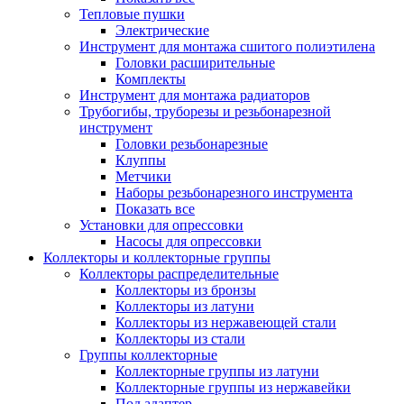
Тепловые пушки
Электрические
Инструмент для монтажа сшитого полиэтилена
Головки расширительные
Комплекты
Инструмент для монтажа радиаторов
Трубогибы, труборезы и резьбонарезной
инструмент
Головки резьбонарезные
Клуппы
Метчики
Наборы резьбонарезного инструмента
Показать все
Установки для опрессовки
Насосы для опрессовки
Коллекторы и коллекторные группы
Коллекторы распределительные
Коллекторы из бронзы
Коллекторы из латуни
Коллекторы из нержавеющей стали
Коллекторы из стали
Группы коллекторные
Коллекторные группы из латуни
Коллекторные группы из нержавейки
Под адаптер