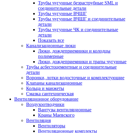
Трубы чугунные безраструбные SML и
соединительные детали
Трубы чугунные ВЧШГ
Трубы чугунные ВЧШГ и соединительные
детали
Трубы чугунные ЧК и соединительные
детали
Показать все
Канализационные люки
Люки, дождеприемники и колодцы
полимерные
Люки, дождеприемники и трапы чугунные
Трубы асбестоцементные и соединительные
детали
Воронки, лотки водосточные и комплектующие
Клапаны канализационные
Кольца и манжеты
Смазка сантехническая
Вентиляционное оборудование
Воздухоотводчики
Вантузы вентиляционные
Краны Маевского
Вентиляция
Вентиляторы
Вентиляционные комплекты