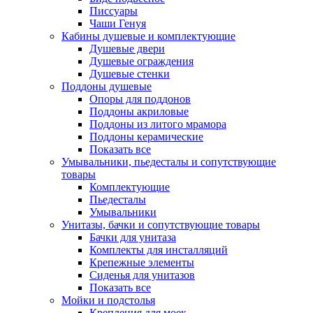
Писсуары
Чаши Генуя
Кабины душевые и комплектующие
Душевые двери
Душевые ограждения
Душевые стенки
Поддоны душевые
Опоры для поддонов
Поддоны акриловые
Поддоны из литого мрамора
Поддоны керамические
Показать все
Умывальники, пьедесталы и сопутствующие
товары
Комплектующие
Пьедесталы
Умывальники
Унитазы, бачки и сопутствующие товары
Бачки для унитаза
Комплекты для инсталляций
Крепежные элементы
Сиденья для унитазов
Показать все
Мойки и подстолья
Крепления для моек