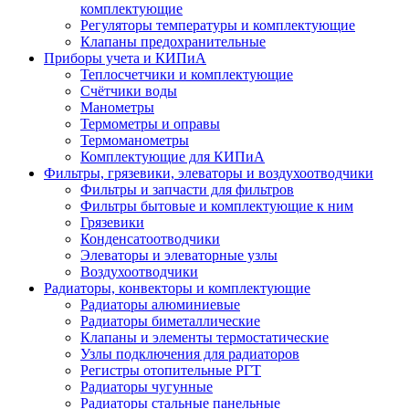
комплектующие
Регуляторы температуры и комплектующие
Клапаны предохранительные
Приборы учета и КИПиА
Теплосчетчики и комплектующие
Счётчики воды
Манометры
Термометры и оправы
Термоманометры
Комплектующие для КИПиА
Фильтры, грязевики, элеваторы и воздухоотводчики
Фильтры и запчасти для фильтров
Фильтры бытовые и комплектующие к ним
Грязевики
Конденсатоотводчики
Элеваторы и элеваторные узлы
Воздухоотводчики
Радиаторы, конвекторы и комплектующие
Радиаторы алюминиевые
Радиаторы биметаллические
Клапаны и элементы термостатические
Узлы подключения для радиаторов
Регистры отопительные РГТ
Радиаторы чугунные
Радиаторы стальные панельные