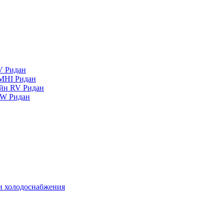
V Ридан
MHI Ридан
айн RV Ридан
RW Ридан
 и холодоснабжения