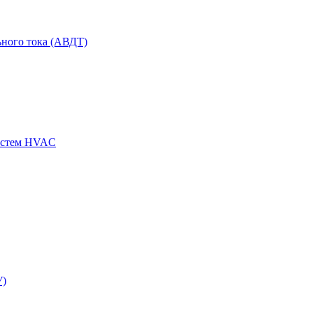
ного тока (АВДТ)
истем HVAC
У)