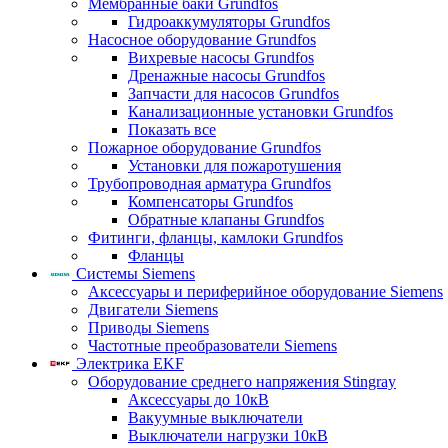
Мембранные баки Grundfos
Гидроаккумуляторы Grundfos
Насосное оборудование Grundfos
Вихревые насосы Grundfos
Дренажные насосы Grundfos
Запчасти для насосов Grundfos
Канализационные установки Grundfos
Показать все
Пожарное оборудование Grundfos
Установки для пожаротушения
Трубопроводная арматура Grundfos
Компенсаторы Grundfos
Обратные клапаны Grundfos
Фитинги, фланцы, камлоки Grundfos
Фланцы
Системы Siemens
Аксессуары и периферийное оборудование Siemens
Двигатели Siemens
Приводы Siemens
Частотные преобразователи Siemens
Электрика EKF
Оборудование среднего напряжения Stingray
Аксессуары до 10кВ
Вакуумные выключатели
Выключатели нагрузки 10кВ