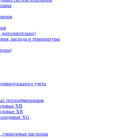
апаны
пления
вия
я дополнительно)
ния, расхода и температуры
дпора)
ндивидуального учета
ых теплообменников
одовые XB
ходовые ХВ
ноходовые ХG
, гликолевые растворы