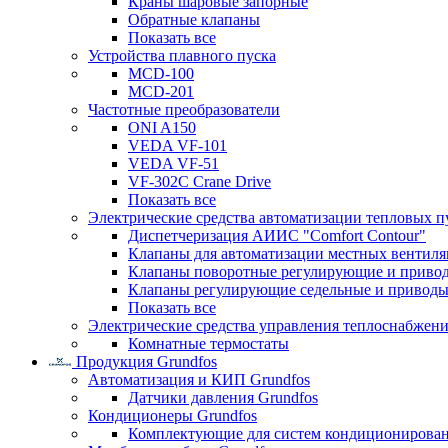
Краны шаровые запорные
Обратные клапаны
Показать все
Устройства плавного пуска
MCD-100
MCD-201
Частотные преобразователи
ONI A150
VEDA VF-101
VEDA VF-51
VF-302C Crane Drive
Показать все
Электрические средства автоматизации тепловых п
Диспетчеризация АИИС "Comfort Contour"
Клапаны для автоматизации местных вентил
Клапаны поворотные регулирующие и приво
Клапаны регулирующие седельные и приводы
Показать все
Электрические средства управления теплоснабжен
Комнатные термостаты
Продукция Grundfos
Автоматизация и КИП Grundfos
Датчики давления Grundfos
Кондиционеры Grundfos
Комплектующие для систем кондиционирова