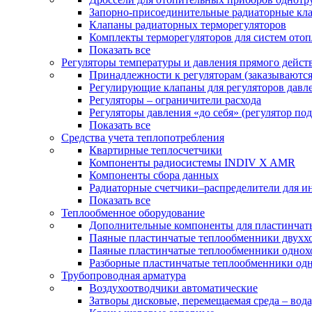
Запорно-присоединительные радиаторные кл
Клапаны радиаторных терморегуляторов
Комплекты терморегуляторов для систем ото
Показать все
Регуляторы температуры и давления прямого дейст
Принадлежности к регуляторам (заказываютс
Регулирующие клапаны для регуляторов давле
Регуляторы – ограничители расхода
Регуляторы давления «до себя» (регулятор по
Показать все
Средства учета теплопотребления
Квартирные теплосчетчики
Компоненты радиосистемы INDIV X AMR
Компоненты сбора данных
Радиаторные счетчики–распределители для и
Показать все
Теплообменное оборудование
Дополнительные компоненты для пластинчат
Паяные пластинчатые теплообменники двухх
Паяные пластинчатые теплообменники одно
Разборные пластинчатые теплообменники од
Трубопроводная арматура
Воздухоотводчики автоматические
Затворы дисковые, перемещаемая среда – вода