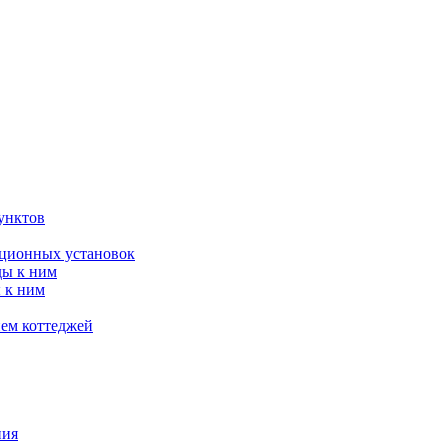
унктов
яционных установок
ды к ним
 к ним
ием коттеджей
ния