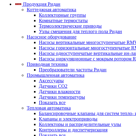
Продукция Ридан
Коттеджная автоматика
Коллекторные группы
Комнатные термостаты
Термоэлектрические приводы
Узлы смешения для теплого пола Ридан
Насосное оборудование
Насосы вертикальные многоступенчатые RM
Насосы горизонтальные многоступенчатые R
Насосы одноступенчатые вертикальные ин-л
Насосы циркуляционные с мокрым ротором 
Приводная техника
Преобразователи частоты Ридан
Промышленная автоматика
Аксессуары
Датчики CO2
Датчики влажности
Датчики температуры
Показать все
Тепловая автоматика
Балансировочные клапаны для систем тепло-
Клапаны и электроприводы
Коллекторы и распределительные узлы
Контроллеры и диспетчеризация
Показать все