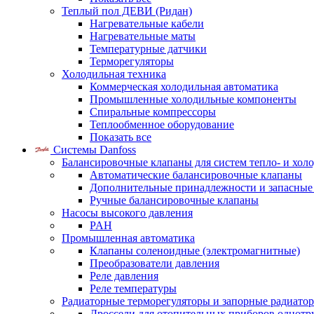
Теплый пол ДЕВИ (Ридан)
Нагревательные кабели
Нагревательные маты
Температурные датчики
Терморегуляторы
Холодильная техника
Коммерческая холодильная автоматика
Промышленные холодильные компоненты
Спиральные компрессоры
Теплообменное оборудование
Показать все
Системы Danfoss
Балансировочные клапаны для систем тепло- и хол
Автоматические балансировочные клапаны
Дополнительные принадлежности и запасные
Ручные балансировочные клапаны
Насосы высокого давления
PAH
Промышленная автоматика
Клапаны соленоидные (электромагнитные)
Преобразователи давления
Реле давления
Реле температуры
Радиаторные терморегуляторы и запорные радиато
Дроссели для отопительных приборов однотр