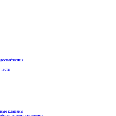
одоснабжения
 части
рные клапаны
убных систем отопления