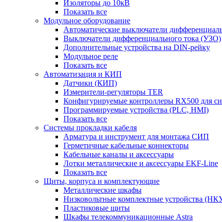
Изоляторы до 10кВ
Показать все
Модульное оборудование
Автоматические выключатели дифференциаль
Выключатели дифференциального тока (УЗО)
Дополнительные устройства на DIN-рейку
Модульное реле
Показать все
Автоматизация и КИП
Датчики (КИП)
Измерители-регуляторы TER
Конфигурируемые контроллеры RX500 для с
Программируемые устройства (PLC, HMI)
Показать все
Системы прокладки кабеля
Арматура и инструмент для монтажа СИП
Герметичные кабельные коннекторы
Кабельные каналы и аксессуары
Лотки металлические и аксессуары EKF-Line
Показать все
Щиты, корпуса и комплектующие
Металлические шкафы
Низковольтные комплектные устройства (НК
Пластиковые щиты
Шкафы телекоммуникационные Astra