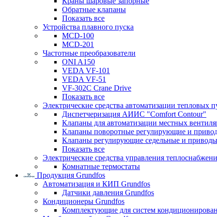
Краны шаровые запорные
Обратные клапаны
Показать все
Устройства плавного пуска
MCD-100
MCD-201
Частотные преобразователи
ONI A150
VEDA VF-101
VEDA VF-51
VF-302C Crane Drive
Показать все
Электрические средства автоматизации тепловых п
Диспетчеризация АИИС "Comfort Contour"
Клапаны для автоматизации местных вентил
Клапаны поворотные регулирующие и приво
Клапаны регулирующие седельные и приводы
Показать все
Электрические средства управления теплоснабжен
Комнатные термостаты
Продукция Grundfos
Автоматизация и КИП Grundfos
Датчики давления Grundfos
Кондиционеры Grundfos
Комплектующие для систем кондиционирова