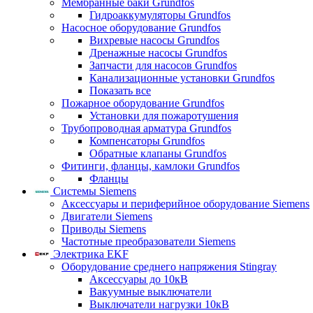
Мембранные баки Grundfos
Гидроаккумуляторы Grundfos
Насосное оборудование Grundfos
Вихревые насосы Grundfos
Дренажные насосы Grundfos
Запчасти для насосов Grundfos
Канализационные установки Grundfos
Показать все
Пожарное оборудование Grundfos
Установки для пожаротушения
Трубопроводная арматура Grundfos
Компенсаторы Grundfos
Обратные клапаны Grundfos
Фитинги, фланцы, камлоки Grundfos
Фланцы
Системы Siemens
Аксессуары и периферийное оборудование Siemens
Двигатели Siemens
Приводы Siemens
Частотные преобразователи Siemens
Электрика EKF
Оборудование среднего напряжения Stingray
Аксессуары до 10кВ
Вакуумные выключатели
Выключатели нагрузки 10кВ