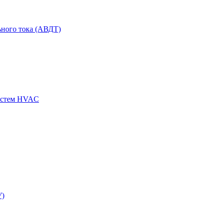
ного тока (АВДТ)
истем HVAC
У)