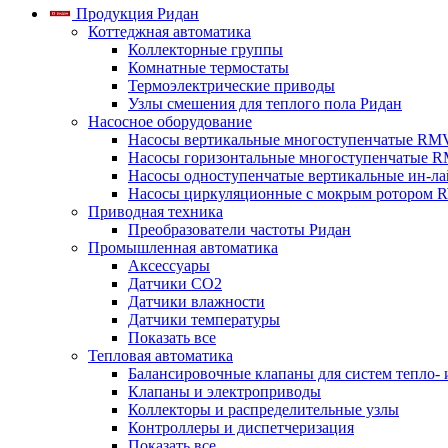
Продукция Ридан
Коттеджная автоматика
Коллекторные группы
Комнатные термостаты
Термоэлектрические приводы
Узлы смешения для теплого пола Ридан
Насосное оборудование
Насосы вертикальные многоступенчатые RM
Насосы горизонтальные многоступенчатые R
Насосы одноступенчатые вертикальные ин-л
Насосы циркуляционные с мокрым ротором 
Приводная техника
Преобразователи частоты Ридан
Промышленная автоматика
Аксессуары
Датчики CO2
Датчики влажности
Датчики температуры
Показать все
Тепловая автоматика
Балансировочные клапаны для систем тепло-
Клапаны и электроприводы
Коллекторы и распределительные узлы
Контроллеры и диспетчеризация
Показать все