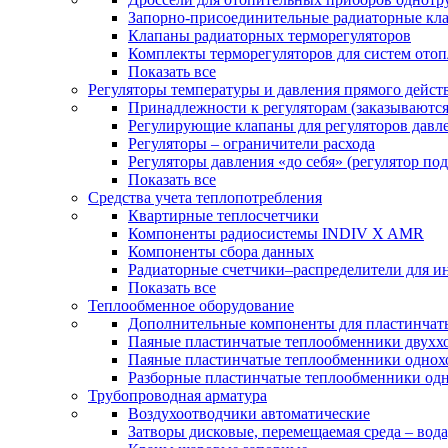
Запорно-присоединительные радиаторные кл
Клапаны радиаторных терморегуляторов
Комплекты терморегуляторов для систем ото
Показать все
Регуляторы температуры и давления прямого дейст
Принадлежности к регуляторам (заказываютс
Регулирующие клапаны для регуляторов давле
Регуляторы – ограничители расхода
Регуляторы давления «до себя» (регулятор по
Показать все
Средства учета теплопотребления
Квартирные теплосчетчики
Компоненты радиосистемы INDIV X AMR
Компоненты сбора данных
Радиаторные счетчики–распределители для и
Показать все
Теплообменное оборудование
Дополнительные компоненты для пластинчат
Паяные пластинчатые теплообменники двухх
Паяные пластинчатые теплообменники одно
Разборные пластинчатые теплообменники од
Трубопроводная арматура
Воздухоотводчики автоматические
Затворы дисковые, перемещаемая среда – вода