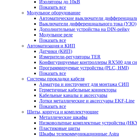
Изоляторы до 10кВ
Показать все
Модульное оборудование
Автоматические выключатели дифференциаль
Выключатели дифференциального тока (УЗО)
Дополнительные устройства на DIN-рейку
Модульное реле
Показать все
Автоматизация и КИП
Датчики (КИП)
Измерители-регуляторы TER
Конфигурируемые контроллеры RX500 для с
Программируемые устройства (PLC, HMI)
Показать все
Системы прокладки кабеля
Арматура и инструмент для монтажа СИП
Герметичные кабельные коннекторы
Кабельные каналы и аксессуары
Лотки металлические и аксессуары EKF-Line
Показать все
Щиты, корпуса и комплектующие
Металлические шкафы
Низковольтные комплектные устройства (НК
Пластиковые щиты
Шкафы телекоммуникационные Astra