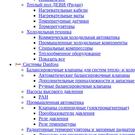
Теплый пол ДЕВИ (Ридан)
Нагревательные кабели
Нагревательные маты
Температурные датчики
Терморегуляторы
Холодильная техника
Коммерческая холодильная автоматика
Промышленные холодильные компоненты
Спиральные компрессоры
Теплообменное оборудование
Показать все
Системы Danfoss
Балансировочные клапаны для систем тепло- и хол
Автоматические балансировочные клапаны
Дополнительные принадлежности и запасные
Ручные балансировочные клапаны
Насосы высокого давления
PAH
Промышленная автоматика
Клапаны соленоидные (электромагнитные)
Преобразователи давления
Реле давления
Реле температуры
Радиаторные терморегуляторы и запорные радиато
Дроссели для отопительных приборов однотр