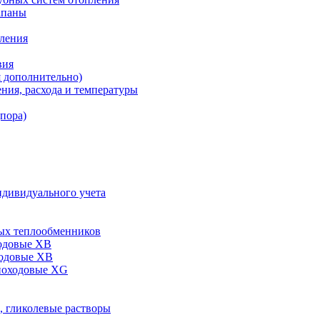
апаны
пления
вия
я дополнительно)
ния, расхода и температуры
дпора)
ндивидуального учета
ых теплообменников
одовые XB
ходовые ХВ
ноходовые ХG
, гликолевые растворы