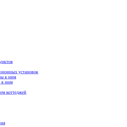
унктов
яционных установок
ды к ним
 к ним
ием коттеджей
ния