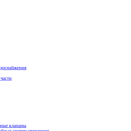
одоснабжения
 части
рные клапаны
убных систем отопления