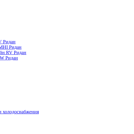
V Ридан
MHI Ридан
айн RV Ридан
RW Ридан
 и холодоснабжения