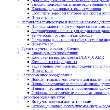
Запорно-присоединительные радиаторные кл
Клапаны радиаторных терморегуляторов
Комплекты терморегуляторов для систем ото
Показать все
Регуляторы температуры и давления прямого дейст
Принадлежности к регуляторам (заказываютс
Регулирующие клапаны для регуляторов давле
Регуляторы – ограничители расхода
Регуляторы давления «до себя» (регулятор по
Показать все
Средства учета теплопотребления
Квартирные теплосчетчики
Компоненты радиосистемы INDIV X AMR
Компоненты сбора данных
Радиаторные счетчики–распределители для и
Показать все
Теплообменное оборудование
Дополнительные компоненты для пластинчат
Паяные пластинчатые теплообменники двухх
Паяные пластинчатые теплообменники одно
Разборные пластинчатые теплообменники од
Трубопроводная арматура
Воздухоотводчики автоматические
Затворы дисковые, перемещаемая среда – вода