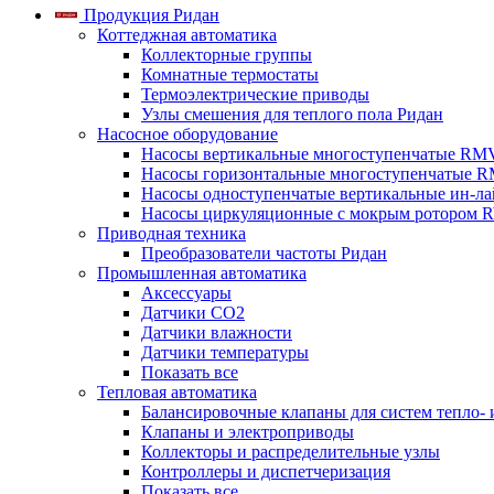
Продукция Ридан
Коттеджная автоматика
Коллекторные группы
Комнатные термостаты
Термоэлектрические приводы
Узлы смешения для теплого пола Ридан
Насосное оборудование
Насосы вертикальные многоступенчатые RM
Насосы горизонтальные многоступенчатые R
Насосы одноступенчатые вертикальные ин-л
Насосы циркуляционные с мокрым ротором 
Приводная техника
Преобразователи частоты Ридан
Промышленная автоматика
Аксессуары
Датчики CO2
Датчики влажности
Датчики температуры
Показать все
Тепловая автоматика
Балансировочные клапаны для систем тепло-
Клапаны и электроприводы
Коллекторы и распределительные узлы
Контроллеры и диспетчеризация
Показать все