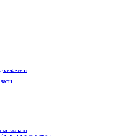
одоснабжения
 части
рные клапаны
убных систем отопления