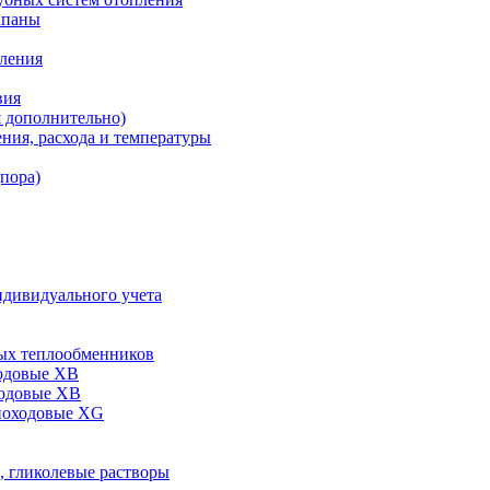
апаны
пления
вия
я дополнительно)
ния, расхода и температуры
дпора)
ндивидуального учета
ых теплообменников
одовые XB
ходовые ХВ
ноходовые ХG
, гликолевые растворы