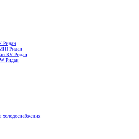
V Ридан
MHI Ридан
айн RV Ридан
RW Ридан
 и холодоснабжения