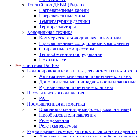
Теплый пол ДЕВИ (Ридан)
Нагревательные кабели
Нагревательные маты
Температурные датчики
Терморегуляторы
Холодильная техника
Коммерческая холодильная автоматика
Промышленные холодильные компоненты
Спиральные компрессоры
Теплообменное оборудование
Показать все
Системы Danfoss
Балансировочные клапаны для систем тепло- и хол
Автоматические балансировочные клапаны
Дополнительные принадлежности и запасные
Ручные балансировочные клапаны
Насосы высокого давления
PAH
Промышленная автоматика
Клапаны соленоидные (электромагнитные)
Преобразователи давления
Реле давления
Реле температуры
Радиаторные терморегуляторы и запорные радиато
Дроссели для отопительных приборов однотр