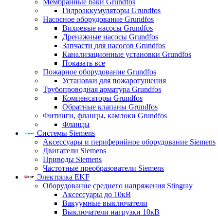
Мембранные баки Grundfos
Гидроаккумуляторы Grundfos
Насосное оборудование Grundfos
Вихревые насосы Grundfos
Дренажные насосы Grundfos
Запчасти для насосов Grundfos
Канализационные установки Grundfos
Показать все
Пожарное оборудование Grundfos
Установки для пожаротушения
Трубопроводная арматура Grundfos
Компенсаторы Grundfos
Обратные клапаны Grundfos
Фитинги, фланцы, камлоки Grundfos
Фланцы
Системы Siemens
Аксессуары и периферийное оборудование Siemens
Двигатели Siemens
Приводы Siemens
Частотные преобразователи Siemens
Электрика EKF
Оборудование среднего напряжения Stingray
Аксессуары до 10кВ
Вакуумные выключатели
Выключатели нагрузки 10кВ