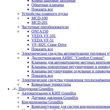
Краны шаровые запорные
Обратные клапаны
Показать все
Устройства плавного пуска
MCD-100
MCD-201
Частотные преобразователи
ONI A150
VEDA VF-101
VEDA VF-51
VF-302C Crane Drive
Показать все
Электрические средства автоматизации тепловых п
Диспетчеризация АИИС "Comfort Contour"
Клапаны для автоматизации местных вентил
Клапаны поворотные регулирующие и приво
Клапаны регулирующие седельные и приводы
Показать все
Электрические средства управления теплоснабжен
Комнатные термостаты
Продукция Grundfos
Автоматизация и КИП Grundfos
Датчики давления Grundfos
Кондиционеры Grundfos
Комплектующие для систем кондиционирова