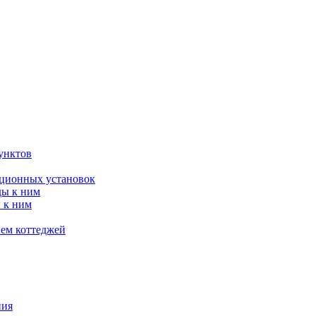
унктов
яционных установок
ды к ним
 к ним
ием коттеджей
ния