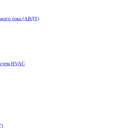
ного тока (АВДТ)
истем HVAC
У)